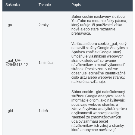
Sušenka
Trvanie
Popis
Súbor cookie nastavený službou
YouTube na meranie šírky pásma,
_ga
2 roky
ktorý určuje, či používateľ získa
nové alebo staré rozhranie
prehrávača.
Variácia súboru cookie _gat, ktorý
nastavili služby Google Analytics a
Správca značiek Google, ktorý
umožňuje vlastníkom webových
_gat_UA-
stránok sledovať správanie
1 minúta
42948413-12
návštevníkov a merať výkonnosť
stránok. Prvok vzoru v názve
obsahuje jedinečné identifikačné
číslo účtu alebo webovej stránky,
na ktoré sa vzťahuje.
Súbor cookie _gid nainštalovaný
službou Google Analytics ukladá
informácie o tom, ako návštevníci
používajú webovú stránku, a
zároveň vytvára analytickú správu
_gid
1 deň
o výkonnosti webovej lokality.
Niektoré zo zhromažďovaných
údajov zahŕňajú počet
návštevníkov, ich zdroj a stránky,
ktoré anonymne navštevujú.