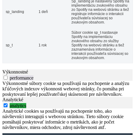
Sp_landing je nastavený Spotify na
implementáciu zvukového obsahu
zo Spotify na webovú stránku a tiež
sp_landing
1 deň
registruje informácie o interakcii
používateľa súvisiacej so
zvukovým obsahom.
Súbor cookie sp_t nastavuje
Spotify na implementáciu
zvukového obsahu zo služby
sp_t
1 rok
Spotify na webovú stránku a tiež
zaznamenáva informácie o
interakcii používateľa súvisiacej so
zvukovým obsahom.
Výkonnostné
performance
Výkonnostné súbory cookie sa používajú na pochopenie a analýzu
kľúčových indexov výkonnosti webovej stránky, čo pomáha pri
poskytovaní lepšej používateľskej skúsenosti pre návštevníkov.
Analytické
analytics
Analytické cookies sa používajú na pochopenie toho, ako
návštevníci interagujú s webovou stránkou. Tieto súbory cookie
pomáhajú poskytovať informácie o metrikách, ako je počet
návštevníkov, miera odchodov, zdroj návštevnosti atď.