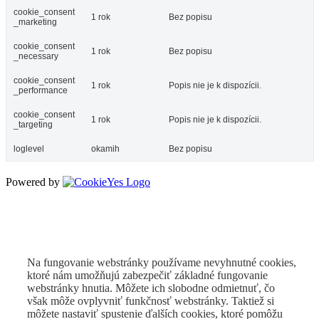
cookie_consent
1 rok
Bez popisu
_marketing
cookie_consent
1 rok
Bez popisu
_necessary
cookie_consent
1 rok
Popis nie je k dispozícii.
_performance
cookie_consent
1 rok
Popis nie je k dispozícii.
_targeting
loglevel
okamih
Bez popisu
Powered by
Na fungovanie webstránky používame nevyhnutné cookies,
ktoré nám umožňujú zabezpečiť základné fungovanie
webstránky hnutia. Môžete ich slobodne odmietnuť, čo
však môže ovplyvniť funkčnosť webstránky. Taktiež si
môžete nastaviť spustenie ďalších cookies, ktoré pomôžu