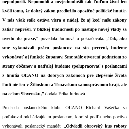
nepodporili. Nepomohli a nezjednodušili tak ľuďom život len
kvôli tomu, že dobrý zákon predložilo opozičné politické hnutie.
V nás však stále ostáva viera a nádej, že aj keď naše zákony
zatiaľ neprešli, v blízkej budúcnosti po nástupe novej vlády sa
uvedú do praxe,”
povedala Jurinová a pokračovala: „
Tak, ako
sme vykonávali prácu poslancov na sto percent, budeme
vykonávať aj funkcie županov. Sme stále otvorení podnetom zo
strany občanov a naďalej budeme spolupracovať s poslancami
z hnutia OĽANO na dobrých zákonoch pre zlepšenie života
ľudí nie len v Žilinskom a Trnavskom samosprávnom kraji, ale
na celom Slovensku,”
dodala Erika Jurinová.
Predseda poslaneckého klubu OĽANO Richard Vašečka sa
poďakoval odchádzajúcim poslancom, ktorí si podľa neho poctivo
vykonávali poslanecký mandát. „
Odviedli obrovský kus roboty