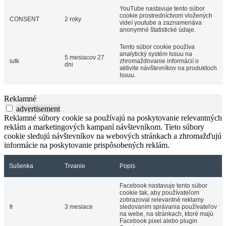
YouTube nastavuje tento súbor
cookie prostredníctvom vložených
CONSENT
2 roky
videí youtube a zaznamenáva
anonymné štatistické údaje.
Tento súbor cookie používa
analytický systém Issuu na
5 mesiacov 27
iutk
zhromažďovanie informácií o
dni
aktivite návštevníkov na produktoch
Issuu.
Reklamné
advertisement
Reklamné súbory cookie sa používajú na poskytovanie relevantných
reklám a marketingových kampaní návštevníkom. Tieto súbory
cookie sledujú návštevníkov na webových stránkach a zhromažďujú
informácie na poskytovanie prispôsobených reklám.
Sušenka
Trvanie
Popis
Facebook nastavuje tento súbor
cookie tak, aby používateľom
zobrazoval relevantné reklamy
fr
3 mesiace
sledovaním správania používateľov
na webe, na stránkach, ktoré majú
Facebook pixel alebo plugin