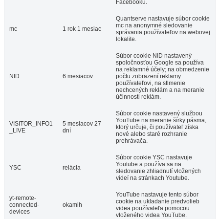
Facebooku.
Quantserve nastavuje súbor cookie
mc na anonymné sledovanie
mc
1 rok 1 mesiac
správania používateľov na webovej
lokalite.
Súbor cookie NID nastavený
spoločnosťou Google sa používa
na reklamné účely; na obmedzenie
NID
6 mesiacov
počtu zobrazení reklamy
používateľovi, na stlmenie
nechcených reklám a na meranie
účinnosti reklám.
Súbor cookie nastavený službou
YouTube na meranie šírky pásma,
VISITOR_INFO1
5 mesiacov 27
ktorý určuje, či používateľ získa
_LIVE
dní
nové alebo staré rozhranie
prehrávača.
Súbor cookie YSC nastavuje
Youtube a používa sa na
YSC
relácia
sledovanie zhliadnutí vložených
videí na stránkach Youtube.
YouTube nastavuje tento súbor
yt-remote-
cookie na ukladanie predvolieb
connected-
okamih
videa používateľa pomocou
devices
vloženého videa YouTube.