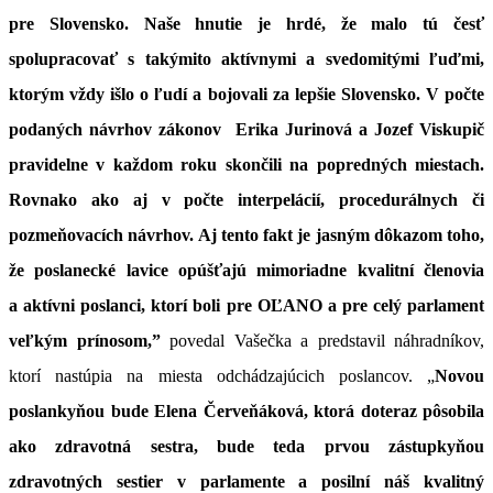
pre Slovensko. Naše hnutie je hrdé, že malo tú česť
spolupracovať s takýmito aktívnymi a svedomitými ľuďmi,
ktorým vždy išlo o ľudí a bojovali za lepšie Slovensko. V počte
podaných návrhov zákonov Erika Jurinová a Jozef Viskupič
pravidelne v každom roku skončili na popredných miestach.
Rovnako ako aj v počte interpelácií, procedurálnych či
pozmeňovacích návrhov. Aj tento fakt je jasným dôkazom toho,
že poslanecké lavice opúšťajú mimoriadne kvalitní členovia
a aktívni poslanci, ktorí boli pre OĽANO a pre celý parlament
veľkým prínosom,”
povedal Vašečka a predstavil náhradníkov,
ktorí nastúpia na miesta odchádzajúcich poslancov. „
Novou
poslankyňou bude Elena Červeňáková, ktorá doteraz pôsobila
ako zdravotná sestra, bude teda prvou zástupkyňou
zdravotných sestier v parlamente a posilní náš kvalitný