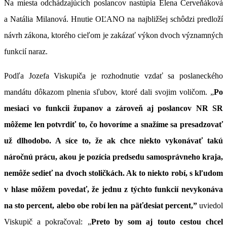
Na miesta odchádzajúcich poslancov nastúpia Elena Červeňáková
a Natália Milanová. Hnutie OĽANO na najbližšej schôdzi predloží
návrh zákona, ktorého cieľom je zakázať výkon dvoch významných
funkcií naraz.
Podľa Jozefa Viskupiča je rozhodnutie vzdať sa poslaneckého
mandátu dôkazom plnenia sľubov, ktoré dali svojim voličom. „
Po
mesiaci vo funkcii županov a zároveň aj poslancov NR SR
môžeme len potvrdiť to, čo hovoríme a snažíme sa presadzovať
už dlhodobo. A síce to, že ak chce niekto vykonávať takú
náročnú prácu, akou je pozícia predsedu samosprávneho kraja,
nemôže sedieť na dvoch stoličkách. Ak to niekto robí, s kľudom
v hlase môžem povedať, že jednu z týchto funkcií nevykonáva
na sto percent, alebo obe robí len na päťdesiat percent,”
uviedol
Viskupič a pokračoval: „
Preto by som aj touto cestou chcel