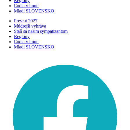
Regióny
Ľudia v hnutí
Mladí SLOVENSKO
Prevrat 2027
Múdrejší vyhráva
Staň sa našim sympatizantom
Regióny
Ľudia v hnutí
Mladí SLOVENSKO