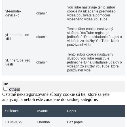
YouTube nastavuje tento súbor
yt-remote-
cookie na ukladanie predvolieb
okamih
device-id
videa používateľa pomocou
vloženého videa YouTube.
Tento súbor cookie nastavený
službou YouTube registruje
yt.innertube::ne
okamih
jedinečné ID na ukladanie údajov o
xtId
videách zo služby YouTube, ktoré
používateľ videl.
Tento súbor cookie nastavený
službou YouTube registruje
yt.innertube::req
okamih
jedinečné ID na ukladanie údajov o
uests
videách zo služby YouTube, ktoré
používateľ videl.
Iné
others
Ostatné nekategorizované súbory cookie sú tie, ktoré sa ešte
analyzujú a neboli ešte zaradené do žiadnej kategórie.
Sušenka
Trvanie
Popis
COMPASS
1 hodina
Bez popisu