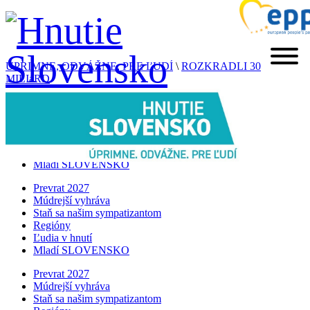
ÚPRIMNE, ODVÁŽNE, PRE ĽUDÍ
\
ROZKRADLI 30
MILIáRD
Prevrat 2027
Múdrejší vyhráva
Staň sa našim sympatizantom
Regióny
Ľudia v hnutí
Mladí SLOVENSKO
Prevrat 2027
Múdrejší vyhráva
Staň sa našim sympatizantom
Regióny
Ľudia v hnutí
Mladí SLOVENSKO
Prevrat 2027
Múdrejší vyhráva
Staň sa našim sympatizantom