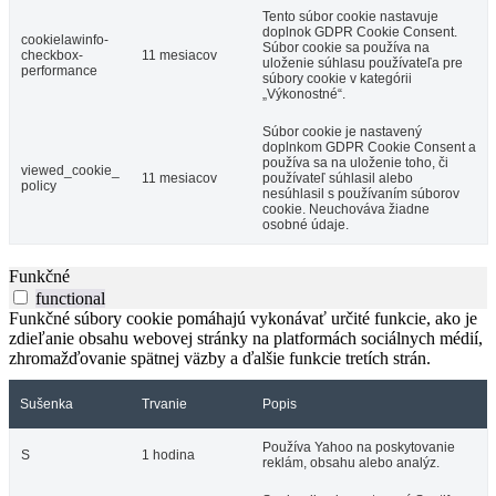
Tento súbor cookie nastavuje
doplnok GDPR Cookie Consent.
cookielawinfo-
Súbor cookie sa používa na
checkbox-
11 mesiacov
uloženie súhlasu používateľa pre
performance
súbory cookie v kategórii
„Výkonostné“.
Súbor cookie je nastavený
doplnkom GDPR Cookie Consent a
používa sa na uloženie toho, či
viewed_cookie_
11 mesiacov
používateľ súhlasil alebo
policy
nesúhlasil s používaním súborov
cookie. Neuchováva žiadne
osobné údaje.
Funkčné
functional
Funkčné súbory cookie pomáhajú vykonávať určité funkcie, ako je
zdieľanie obsahu webovej stránky na platformách sociálnych médií,
zhromažďovanie spätnej väzby a ďalšie funkcie tretích strán.
Sušenka
Trvanie
Popis
Používa Yahoo na poskytovanie
S
1 hodina
reklám, obsahu alebo analýz.