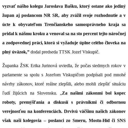
vyzvať nášho kolegu Jaroslava Bašku, ktorý ostane ako jediný
župan aj poslancom NR SR, aby zvážil svoje rozhodnutie a v
úcte k obyvateľom Trenčianskeho samosprávneho kraja sa
pridal k nášmu kroku a venoval sa na sto percent tejto náročnej
a zodpovednej práci, ktorá si vyžaduje úplne celého človeka na
plný úväzok,”
dodal predseda TTSK Jozef Viskupič.
Županka ŽSK Erika Jurinová uviedla, že počas siedmych rokov v
parlamente sa spolu s Jozefom Viskupičom podpísali pod mnohé
návrhy zákonov, ktoré reálne zlepšili, alebo mohli zlepšiť situáciu
ľudí žijúcich na Slovensku. „
Za našimi zákonmi bol kopec
roboty, premýšľania a diskusií s právnikmi či odbornou
verejnosťou na konferenciách. Drvivú väčšinu našich zákonov
však naši kolegovia – poslanci zo Smeru, Mostu-Híd či SNS