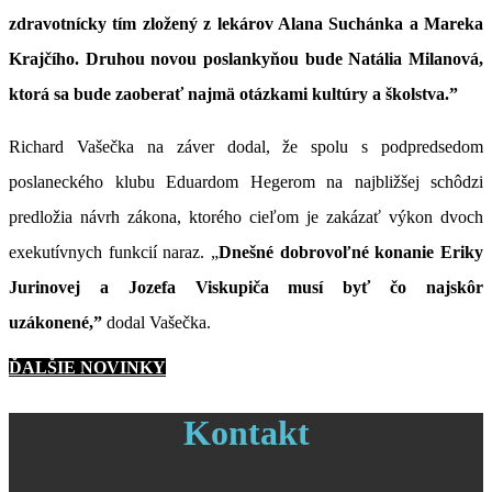
zdravotnícky tím zložený z lekárov Alana Suchánka a Mareka
Krajčího. Druhou novou poslankyňou bude Natália Milanová,
ktorá sa bude zaoberať najmä otázkami kultúry a školstva.”
Richard Vašečka na záver dodal, že spolu s podpredsedom
poslaneckého klubu Eduardom Hegerom na najbližšej schôdzi
predložia návrh zákona, ktorého cieľom je zakázať výkon dvoch
exekutívnych funkcií naraz. „
Dnešné dobrovoľné konanie Eriky
Jurinovej a Jozefa Viskupiča musí byť čo najskôr
uzákonené,”
dodal Vašečka.
ĎALŠIE NOVINKY
Kontakt