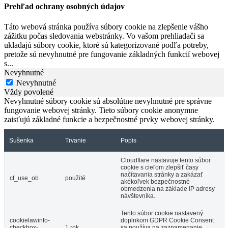
Prehľad ochrany osobných údajov
Táto webová stránka používa súbory cookie na zlepšenie vášho
zážitku počas sledovania webstránky. Vo vašom prehliadači sa
ukladajú súbory cookie, ktoré sú kategorizované podľa potreby,
pretože sú nevyhnutné pre fungovanie základných funkcií webovej
s
...
Nevyhnutné
Nevyhnutné
Vždy povolené
Nevyhnutné súbory cookie sú absolútne nevyhnutné pre správne
fungovanie webovej stránky. Tieto súbory cookie anonymne
zaisťujú základné funkcie a bezpečnostné prvky webovej stránky.
Sušenka
Trvanie
Popis
Cloudflare nastavuje tento súbor
cookie s cieľom zlepšiť časy
načítavania stránky a zakázať
cf_use_ob
použité
akékoľvek bezpečnostné
obmedzenia na základe IP adresy
návštevníka.
Tento súbor cookie nastavený
cookielawinfo-
doplnkom GDPR Cookie Consent
checkbox-
1 rok
sa používa na zaznamenanie