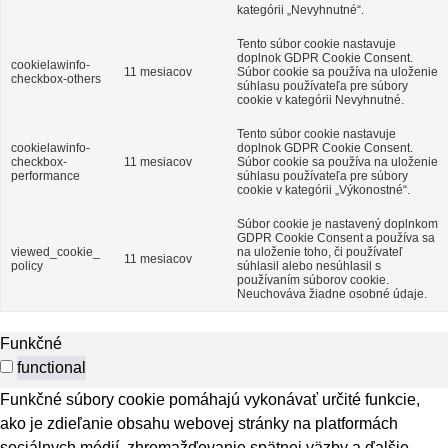
kategórii „Nevyhnutné“.
Tento súbor cookie nastavuje
doplnok GDPR Cookie Consent.
cookielawinfo-
11 mesiacov
Súbor cookie sa používa na uloženie
checkbox-others
súhlasu používateľa pre súbory
cookie v kategórii Nevyhnutné.
Tento súbor cookie nastavuje
cookielawinfo-
doplnok GDPR Cookie Consent.
checkbox-
11 mesiacov
Súbor cookie sa používa na uloženie
performance
súhlasu používateľa pre súbory
cookie v kategórii „Výkonostné“.
Súbor cookie je nastavený doplnkom
GDPR Cookie Consent a používa sa
viewed_cookie_
na uloženie toho, či používateľ
11 mesiacov
policy
súhlasil alebo nesúhlasil s
používaním súborov cookie.
Neuchováva žiadne osobné údaje.
Funkčné
functional
Funkčné súbory cookie pomáhajú vykonávať určité funkcie,
ako je zdieľanie obsahu webovej stránky na platformách
sociálnych médií, zhromažďovanie spätnej väzby a ďalšie