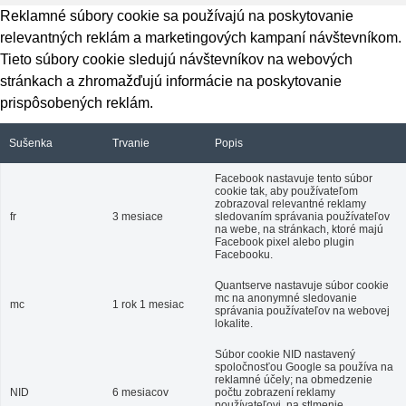
Reklamné súbory cookie sa používajú na poskytovanie
relevantných reklám a marketingových kampaní návštevníkom.
Tieto súbory cookie sledujú návštevníkov na webových
stránkach a zhromažďujú informácie na poskytovanie
prispôsobených reklám.
Sušenka
Trvanie
Popis
Facebook nastavuje tento súbor
cookie tak, aby používateľom
zobrazoval relevantné reklamy
fr
3 mesiace
sledovaním správania používateľov
na webe, na stránkach, ktoré majú
Facebook pixel alebo plugin
Facebooku.
Quantserve nastavuje súbor cookie
mc na anonymné sledovanie
mc
1 rok 1 mesiac
správania používateľov na webovej
lokalite.
Súbor cookie NID nastavený
spoločnosťou Google sa používa na
reklamné účely; na obmedzenie
NID
6 mesiacov
počtu zobrazení reklamy
používateľovi, na stlmenie