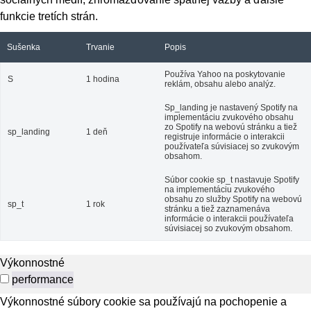
funkcie tretích strán.
Sušenka
Trvanie
Popis
Používa Yahoo na poskytovanie
S
1 hodina
reklám, obsahu alebo analýz.
Sp_landing je nastavený Spotify na
implementáciu zvukového obsahu
zo Spotify na webovú stránku a tiež
sp_landing
1 deň
registruje informácie o interakcii
používateľa súvisiacej so zvukovým
obsahom.
Súbor cookie sp_t nastavuje Spotify
na implementáciu zvukového
obsahu zo služby Spotify na webovú
sp_t
1 rok
stránku a tiež zaznamenáva
informácie o interakcii používateľa
súvisiacej so zvukovým obsahom.
Výkonnostné
performance
Výkonnostné súbory cookie sa používajú na pochopenie a