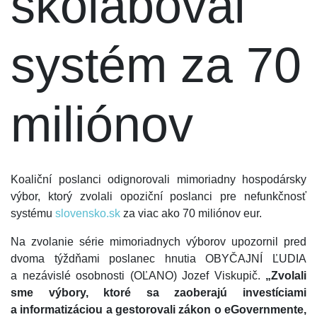
skolaboval
systém za 70
miliónov
Koaliční poslanci odignorovali mimoriadny hospodársky
výbor, ktorý zvolali opoziční poslanci pre nefunkčnosť
systému
slovensko.sk
za viac ako 70 miliónov eur.
Na zvolanie série mimoriadnych výborov upozornil pred
dvoma týždňami poslanec hnutia OBYČAJNÍ ĽUDIA
a nezávislé osobnosti (OĽANO) Jozef Viskupič.
„Zvolali
sme výbory, ktoré sa zaoberajú investíciami
a informatizáciou a gestorovali zákon o eGovernmente,