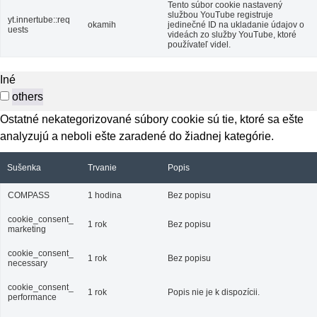
Tento súbor cookie nastavený
službou YouTube registruje
yt.innertube::req
okamih
jedinečné ID na ukladanie údajov o
uests
videách zo služby YouTube, ktoré
používateľ videl.
Iné
others
Ostatné nekategorizované súbory cookie sú tie, ktoré sa ešte
analyzujú a neboli ešte zaradené do žiadnej kategórie.
Sušenka
Trvanie
Popis
COMPASS
1 hodina
Bez popisu
cookie_consent_
1 rok
Bez popisu
marketing
cookie_consent_
1 rok
Bez popisu
necessary
cookie_consent_
1 rok
Popis nie je k dispozícii.
performance