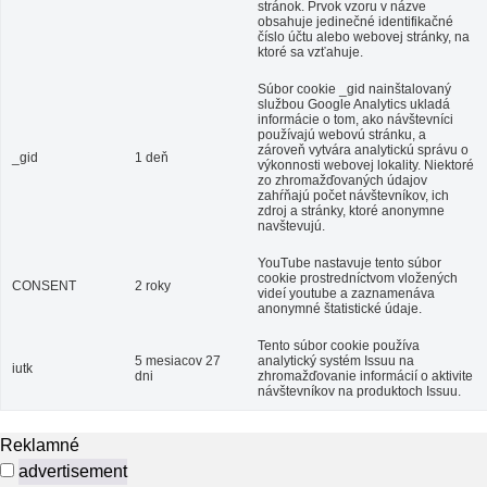
stránok. Prvok vzoru v názve
obsahuje jedinečné identifikačné
číslo účtu alebo webovej stránky, na
ktoré sa vzťahuje.
Súbor cookie _gid nainštalovaný
službou Google Analytics ukladá
informácie o tom, ako návštevníci
používajú webovú stránku, a
zároveň vytvára analytickú správu o
_gid
1 deň
výkonnosti webovej lokality. Niektoré
zo zhromažďovaných údajov
zahŕňajú počet návštevníkov, ich
zdroj a stránky, ktoré anonymne
navštevujú.
YouTube nastavuje tento súbor
cookie prostredníctvom vložených
CONSENT
2 roky
videí youtube a zaznamenáva
anonymné štatistické údaje.
Tento súbor cookie používa
5 mesiacov 27
analytický systém Issuu na
iutk
dni
zhromažďovanie informácií o aktivite
návštevníkov na produktoch Issuu.
Reklamné
advertisement