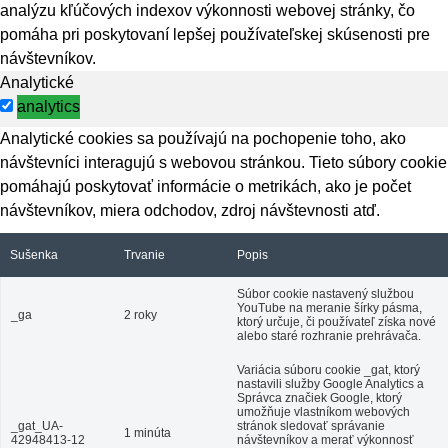
analýzu kľúčových indexov výkonnosti webovej stránky, čo
pomáha pri poskytovaní lepšej používateľskej skúsenosti pre
návštevníkov.
Analytické
analytics
Analytické cookies sa používajú na pochopenie toho, ako
návštevníci interagujú s webovou stránkou. Tieto súbory cookie
pomáhajú poskytovať informácie o metrikách, ako je počet
návštevníkov, miera odchodov, zdroj návštevnosti atď.
Sušenka
Trvanie
Popis
Súbor cookie nastavený službou
YouTube na meranie šírky pásma,
_ga
2 roky
ktorý určuje, či používateľ získa nové
alebo staré rozhranie prehrávača.
Variácia súboru cookie _gat, ktorý
nastavili služby Google Analytics a
Správca značiek Google, ktorý
umožňuje vlastníkom webových
_gat_UA-
stránok sledovať správanie
1 minúta
42948413-12
návštevníkov a merať výkonnosť