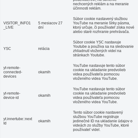
nechcených reklám a na meranie
účinnosti reklám.
Súbor cookie nastavený službou
VISITOR_INFO1
5 mesiacov 27
YouTube na meranie šírky pásma,
_LIVE
dní
ktorý určuje, či používateľ získa nové
alebo staré rozhranie prehrávača.
Súbor cookie YSC nastavuje
Youtube a používa sa na sledovanie
YSC
relácia
zhliadnutí vložených videí na
stránkach Youtube.
YouTube nastavuje tento súbor
yt-remote-
cookie na ukladanie predvolieb
connected-
okamih
videa používateľa pomocou
devices
vloženého videa YouTube.
YouTube nastavuje tento súbor
yt-remote-
cookie na ukladanie predvolieb
okamih
device-id
videa používateľa pomocou
vloženého videa YouTube.
Tento súbor cookie nastavený
službou YouTube registruje
yt.innertube::next
okamih
jedinečné ID na ukladanie údajov o
Id
videách zo služby YouTube, ktoré
používateľ videl.