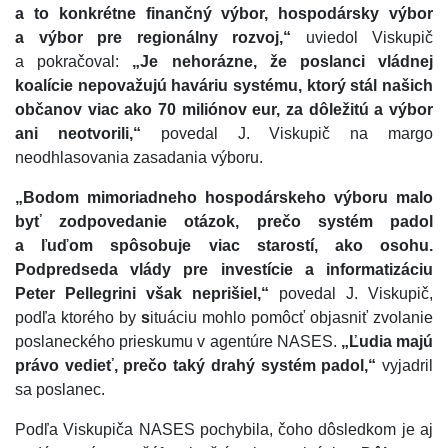
a to konkrétne finančný výbor, hospodársky výbor
a výbor pre regionálny rozvoj,“
uviedol Viskupič
a pokračoval:
„Je nehorázne, že poslanci vládnej
koalície
nepovažujú haváriu systému, ktorý stál našich
občanov viac ako 70 miliónov eur, za dôležitú a výbor
ani neotvorili,“
povedal J. Viskupič na margo
neodhlasovania zasadania výboru.
„Bodom mimoriadneho hospodárskeho výboru malo
byť zodpovedanie otázok, prečo systém padol
a ľuďom spôsobuje viac starostí, ako osohu.
Podpredseda vlády pre investície a informatizáciu
Peter Pellegrini však neprišiel,“
povedal J. Viskupič,
podľa ktorého by
s
ituáciu mohlo pomôcť objasniť zvolanie
poslaneckého prieskumu v agentúre NASES.
„Ľudia majú
právo vedieť, prečo taký drahý systém padol,“
vyjadril
sa poslanec.
Podľa Viskupiča NASES pochybila, čoho dôsledkom je aj