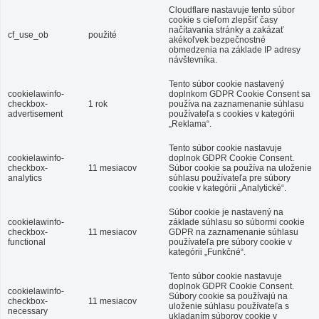
Cloudflare nastavuje tento súbor
cookie s cieľom zlepšiť časy
načítavania stránky a zakázať
cf_use_ob
použité
akékoľvek bezpečnostné
obmedzenia na základe IP adresy
návštevníka.
Tento súbor cookie nastavený
cookielawinfo-
doplnkom GDPR Cookie Consent sa
checkbox-
1 rok
používa na zaznamenanie súhlasu
advertisement
používateľa s cookies v kategórii
„Reklama“.
Tento súbor cookie nastavuje
cookielawinfo-
doplnok GDPR Cookie Consent.
checkbox-
11 mesiacov
Súbor cookie sa používa na uloženie
analytics
súhlasu používateľa pre súbory
cookie v kategórii „Analytické“.
Súbor cookie je nastavený na
cookielawinfo-
základe súhlasu so súbormi cookie
checkbox-
11 mesiacov
GDPR na zaznamenanie súhlasu
functional
používateľa pre súbory cookie v
kategórii „Funkčné“.
Tento súbor cookie nastavuje
doplnok GDPR Cookie Consent.
cookielawinfo-
Súbory cookie sa používajú na
checkbox-
11 mesiacov
uloženie súhlasu používateľa s
necessary
ukladaním súborov cookie v