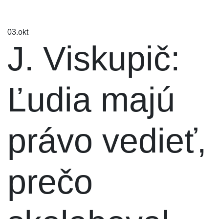
03.
okt
J. Viskupič:
Ľudia majú
právo vedieť,
prečo