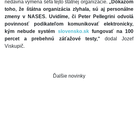
nedávna výmena šéfa tejto štátnej organizácie.
„D
ôkazom
toho, že štátna organizácia zlyhala, sú aj personálne
zmeny v NASES. Uvidíme, či Peter Pellegrini odvolá
povinnosť podikateľom komunikovať elektronicky,
kým nebude systém
slovensko.sk
fungovať na 100
percet a prebehnú záťažové testy,“
dodal Jozef
Viskupič.
Ďalšie novinky