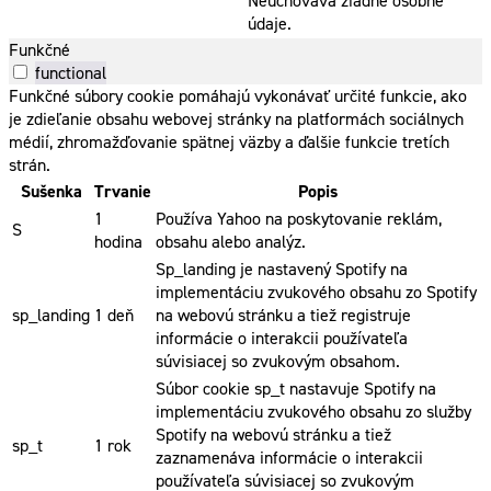
Neuchováva žiadne osobné
údaje.
Funkčné
functional
Funkčné súbory cookie pomáhajú vykonávať určité funkcie, ako
je zdieľanie obsahu webovej stránky na platformách sociálnych
médií, zhromažďovanie spätnej väzby a ďalšie funkcie tretích
strán.
Sušenka
Trvanie
Popis
1
Používa Yahoo na poskytovanie reklám,
S
hodina
obsahu alebo analýz.
Sp_landing je nastavený Spotify na
implementáciu zvukového obsahu zo Spotify
sp_landing
1 deň
na webovú stránku a tiež registruje
informácie o interakcii používateľa
súvisiacej so zvukovým obsahom.
Súbor cookie sp_t nastavuje Spotify na
implementáciu zvukového obsahu zo služby
Spotify na webovú stránku a tiež
sp_t
1 rok
zaznamenáva informácie o interakcii
používateľa súvisiacej so zvukovým