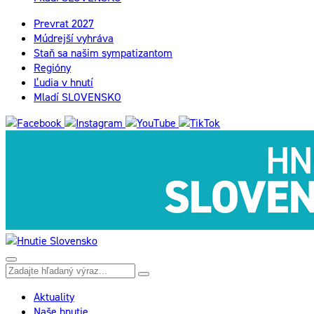
Prevrat 2027
Múdrejší vyhráva
Staň sa našim sympatizantom
Regióny
Ľudia v hnutí
Mladí SLOVENSKO
Aktuality
Naše hnutie