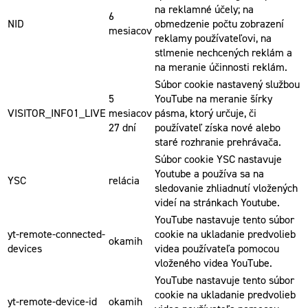
na reklamné účely; na
6
NID
obmedzenie počtu zobrazení
mesiacov
reklamy používateľovi, na
stlmenie nechcených reklám a
na meranie účinnosti reklám.
Súbor cookie nastavený službou
5
YouTube na meranie šírky
VISITOR_INFO1_LIVE
mesiacov
pásma, ktorý určuje, či
27 dní
používateľ získa nové alebo
staré rozhranie prehrávača.
Súbor cookie YSC nastavuje
Youtube a používa sa na
YSC
relácia
sledovanie zhliadnutí vložených
videí na stránkach Youtube.
YouTube nastavuje tento súbor
yt-remote-connected-
cookie na ukladanie predvolieb
okamih
devices
videa používateľa pomocou
vloženého videa YouTube.
YouTube nastavuje tento súbor
cookie na ukladanie predvolieb
yt-remote-device-id
okamih