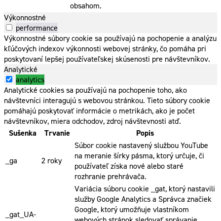
obsahom.
Výkonnostné
performance
Výkonnostné súbory cookie sa používajú na pochopenie a analýzu
kľúčových indexov výkonnosti webovej stránky, čo pomáha pri
poskytovaní lepšej používateľskej skúsenosti pre návštevníkov.
Analytické
analytics
Analytické cookies sa používajú na pochopenie toho, ako
návštevníci interagujú s webovou stránkou. Tieto súbory cookie
pomáhajú poskytovať informácie o metrikách, ako je počet
návštevníkov, miera odchodov, zdroj návštevnosti atď.
Sušenka
Trvanie
Popis
Súbor cookie nastavený službou YouTube
na meranie šírky pásma, ktorý určuje, či
_ga
2 roky
používateľ získa nové alebo staré
rozhranie prehrávača.
Variácia súboru cookie _gat, ktorý nastavili
služby Google Analytics a Správca značiek
Google, ktorý umožňuje vlastníkom
_gat_UA-
webových stránok sledovať správanie