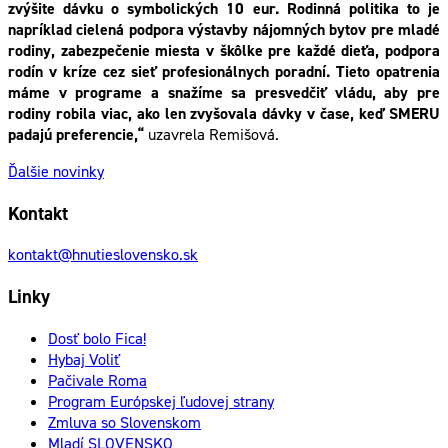
zvýšite dávku o symbolických 10 eur. Rodinná politika to je
napríklad cielená podpora výstavby nájomných bytov pre mladé
rodiny, zabezpečenie miesta v škôlke pre každé dieťa, podpora
rodín v kríze cez sieť profesionálnych poradní. Tieto opatrenia
máme v programe a snažíme sa presvedčiť vládu, aby pre
rodiny robila viac, ako len zvyšovala dávky v čase, keď SMERU
padajú preferencie,“
uzavrela Remišová.
Ďalšie novinky
Kontakt
kontakt@hnutieslovensko.sk
Linky
Dosť bolo Fica!
Hybaj Voliť
Pačivale Roma
Program Európskej ľudovej strany
Zmluva so Slovenskom
Mladí SLOVENSKO