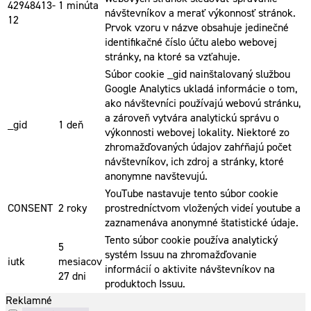
42948413-
1 minúta
návštevníkov a merať výkonnosť stránok.
12
Prvok vzoru v názve obsahuje jedinečné
identifikačné číslo účtu alebo webovej
stránky, na ktoré sa vzťahuje.
Súbor cookie _gid nainštalovaný službou
Google Analytics ukladá informácie o tom,
ako návštevníci používajú webovú stránku,
a zároveň vytvára analytickú správu o
_gid
1 deň
výkonnosti webovej lokality. Niektoré zo
zhromažďovaných údajov zahŕňajú počet
návštevníkov, ich zdroj a stránky, ktoré
anonymne navštevujú.
YouTube nastavuje tento súbor cookie
CONSENT
2 roky
prostredníctvom vložených videí youtube a
zaznamenáva anonymné štatistické údaje.
Tento súbor cookie používa analytický
5
systém Issuu na zhromažďovanie
iutk
mesiacov
informácií o aktivite návštevníkov na
27 dni
produktoch Issuu.
Reklamné