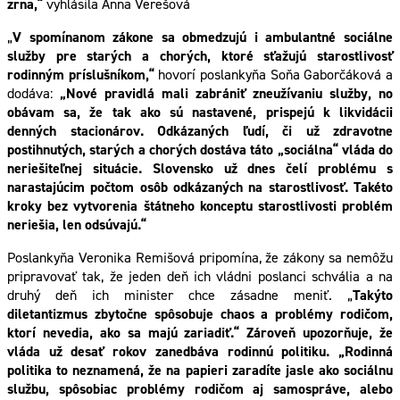
zrna,“
vyhlásila Anna Verešová
„
V spomínanom zákone sa obmedzujú i ambulantné sociálne
služby pre starých a chorých, ktoré sťažujú starostlivosť
rodinným príslušníkom,“
hovorí poslankyňa Soňa Gaborčáková a
dodáva:
„Nové pravidlá mali zabrániť zneužívaniu služby, no
obávam sa, že tak ako sú nastavené, prispejú k likvidácii
denných stacionárov. Odkázaných ľudí, či už zdravotne
postihnutých, starých a chorých dostáva táto „sociálna“ vláda do
neriešiteľnej situácie. Slovensko už dnes čelí problému s
narastajúcim počtom osôb odkázaných na starostlivosť. Takéto
kroky bez vytvorenia štátneho konceptu starostlivosti problém
neriešia, len odsúvajú.“
Poslankyňa Veronika Remišová pripomína, že zákony sa nemôžu
pripravovať tak, že jeden deň ich vládni poslanci schvália a na
druhý deň ich minister chce zásadne meniť. „
Takýto
diletantizmus zbytočne spôsobuje chaos a problémy rodičom,
ktorí nevedia, ako sa majú zariadiť.“ Zároveň upozorňuje, že
vláda už desať rokov zanedbáva rodinnú politiku. „Rodinná
politika to neznamená, že na papieri zaradíte jasle ako sociálnu
službu, spôsobiac problémy rodičom aj samospráve, alebo