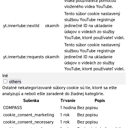
videa používateľa pomocou
vloženého videa YouTube.
Tento súbor cookie nastavený
službou YouTube registruje
yt.innertube::nextId
okamih
jedinečné ID na ukladanie
údajov o videách zo služby
YouTube, ktoré používateľ videl.
Tento súbor cookie nastavený
službou YouTube registruje
yt.innertube::requests
okamih
jedinečné ID na ukladanie
údajov o videách zo služby
YouTube, ktoré používateľ videl.
Iné
others
Ostatné nekategorizované súbory cookie sú tie, ktoré sa ešte
analyzujú a neboli ešte zaradené do žiadnej kategórie.
Sušenka
Trvanie
Popis
COMPASS
1 hodina
Bez popisu
cookie_consent_marketing
1 rok
Bez popisu
cookie_consent_necessary
1 rok
Bez popisu