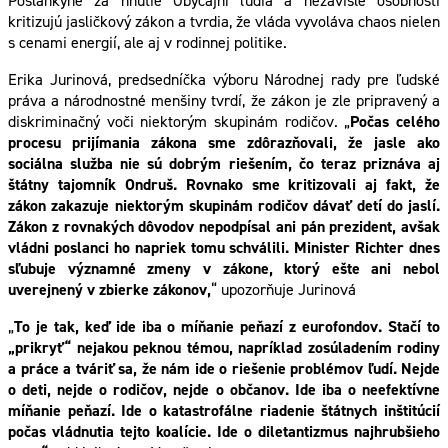
Poslankyne za hnutie Obyčajní ľudia a nezávislé osobnosti
kritizujú jasličkový zákon a tvrdia, že vláda vyvoláva chaos nielen
s cenami energií, ale aj v rodinnej politike.
Erika Jurinová, predsedníčka výboru Národnej rady pre ľudské
práva a národnostné menšiny tvrdí, že zákon je zle pripravený a
diskriminačný voči niektorým skupinám rodičov. „
Počas celého
procesu prijímania zákona sme zdôrazňovali, že jasle ako
sociálna služba nie sú dobrým riešením, čo teraz priznáva aj
štátny tajomník Ondruš. Rovnako sme kritizovali aj fakt, že
zákon zakazuje niektorým skupinám rodičov dávať detí do jaslí.
Zákon z rovnakých dôvodov nepodpísal ani pán prezident, avšak
vládni poslanci ho napriek tomu schválili. Minister Richter dnes
sľubuje významné zmeny v zákone, ktorý ešte ani nebol
uverejnený v zbierke zákonov,
“ upozorňuje Jurinová
„
To je tak, keď ide iba o míňanie peňazí z eurofondov. Stačí to
„prikryť“ nejakou peknou témou, napríklad zosúladením rodiny
a práce a tváriť sa, že nám ide o riešenie problémov ľudí. Nejde
o deti, nejde o rodičov, nejde o občanov. Ide iba o neefektívne
míňanie peňazí. Ide o katastrofálne riadenie štátnych inštitúcií
počas vládnutia tejto koalície. Ide o diletantizmus najhrubšieho