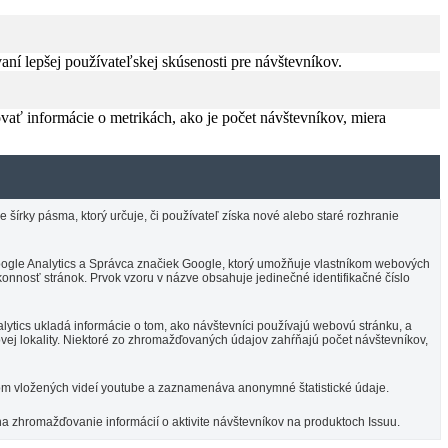
í lepšej používateľskej skúsenosti pre návštevníkov.
vať informácie o metrikách, ako je počet návštevníkov, miera
írky pásma, ktorý určuje, či používateľ získa nové alebo staré rozhranie
 Google Analytics a Správca značiek Google, ktorý umožňuje vlastníkom webových
onnosť stránok. Prvok vzoru v názve obsahuje jedinečné identifikačné číslo
ytics ukladá informácie o tom, ako návštevníci používajú webovú stránku, a
vej lokality. Niektoré zo zhromažďovaných údajov zahŕňajú počet návštevníkov,
om vložených videí youtube a zaznamenáva anonymné štatistické údaje.
na zhromažďovanie informácií o aktivite návštevníkov na produktoch Issuu.