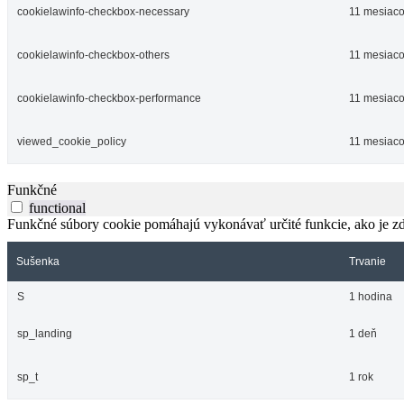
cookielawinfo-checkbox-necessary
11 mesiac
cookielawinfo-checkbox-others
11 mesiac
cookielawinfo-checkbox-performance
11 mesiac
viewed_cookie_policy
11 mesiac
Funkčné
functional
Funkčné súbory cookie pomáhajú vykonávať určité funkcie, ako je zdi
Sušenka
Trvanie
S
1 hodina
sp_landing
1 deň
sp_t
1 rok