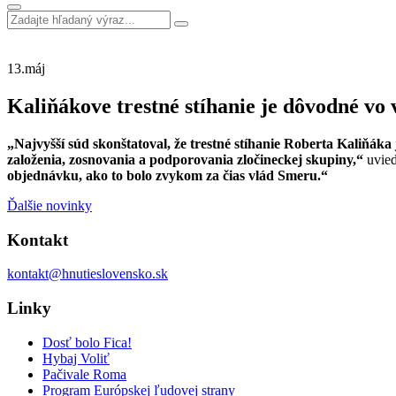
13.
máj
Kaliňákove trestné stíhanie je dôvodné vo 
„Najvyšší súd skonštatoval, že trestné stíhanie Roberta Kaliňák
založenia, zosnovania a podporovania zločineckej skupiny,“
uvied
objednávku, ako to bolo zvykom za čias vlád Smeru.“
Ďalšie novinky
Kontakt
kontakt@hnutieslovensko.sk
Linky
Dosť bolo Fica!
Hybaj Voliť
Pačivale Roma
Program Európskej ľudovej strany