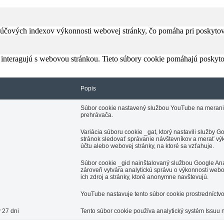
čových indexov výkonnosti webovej stránky, čo pomáha pri poskytovan
 interagujú s webovou stránkou. Tieto súbory cookie pomáhajú poskyto
Popis
Súbor cookie nastavený službou YouTube na meranie š
prehrávača.
Variácia súboru cookie _gat, ktorý nastavili služby
stránok sledovať správanie návštevníkov a merať výk
účtu alebo webovej stránky, na ktoré sa vzťahuje.
Súbor cookie _gid nainštalovaný službou Google Anal
zároveň vytvára analytickú správu o výkonnosti webo
ich zdroj a stránky, ktoré anonymne navštevujú.
YouTube nastavuje tento súbor cookie prostredníctv
 27 dni
Tento súbor cookie používa analytický systém Issuu 