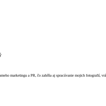
ý
ameho marketingu a PR, čo zahŕňa aj spracúvanie mojich fotografií, vr