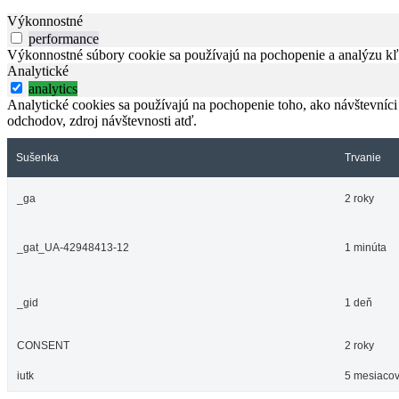
Výkonnostné
performance
Výkonnostné súbory cookie sa používajú na pochopenie a analýzu kľú
Analytické
analytics
Analytické cookies sa používajú na pochopenie toho, ako návštevníci
odchodov, zdroj návštevnosti atď.
Sušenka
Trvanie
_ga
2 roky
_gat_UA-42948413-12
1 minúta
_gid
1 deň
CONSENT
2 roky
iutk
5 mesiacov