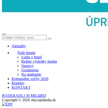
Aktuality
Naše hnutie
Ľudia v hnutí
Reálne výsledky hnutia
Stanovy
Oznámenia
Na stiahnutie
Komunálne voľby 2026
Regióny
KONTAKT
ROZKRADLI 30 MILIáRD
Copyright © 2026 obycajniludia.sk