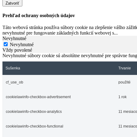
Zatvoriť
Prehľad ochrany osobných údajov
Táto webová stránka používa súbory cookie na zlepšenie vášho zážitk
nevyhnutné pre fungovanie základných funkcií webovej s
...
Nevyhnutné
Nevyhnutné
Vždy povolené
Nevyhnutné súbory cookie sú absolútne nevyhnutné pre správne fung
Sušenka
Trvanie
cf_use_ob
použité
cookielawinfo-checkbox-advertisement
1 rok
cookielawinfo-checkbox-analytics
11 mesiac
cookielawinfo-checkbox-functional
11 mesiac