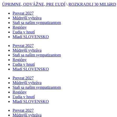
ÚPRIMNE, ODVÁŽNE, PRE ĽUDÍ
\
ROZKRADLI 30 MILIáRD
Prevrat 2027
Múdrejší vyhráva
Staň sa našim sympatizantom
Regióny
Ľudia v hnutí
Mladí SLOVENSKO
Prevrat 2027
Múdrejší vyhráva
Staň sa našim sympatizantom
Regióny
Ľudia v hnutí
Mladí SLOVENSKO
Prevrat 2027
Múdrejší vyhráva
Staň sa našim sympatizantom
Regióny
Ľudia v hnutí
Mladí SLOVENSKO
Prevrat 2027
Múdrejší vyhráva