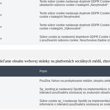
Tento súbor cookie nastavuje doplnok GDPR Cookie 
ov
ukladaním súborov cookie v kategórii „Nevyhnutné“.
Tento súbor cookie nastavuje doplnok GDPR Cookie 
ov
cookie v kategórii Nevyhnutné.
Tento súbor cookie nastavuje doplnok GDPR Cookie 
ov
cookie v kategórii „Výkonostné“.
Súbor cookie je nastavený doplnkom GDPR Cookie Con
ov
s používaním súborov cookie. Neuchováva žiadne o
eľanie obsahu webovej stránky na platformách sociálnych médií, zhroma
Popis
Používa Yahoo na poskytovanie reklám, obsahu aleb
Sp_landing je nastavený Spotify na implementáciu zv
interakcii používateľa súvisiacej so zvukovým obsah
Súbor cookie sp_t nastavuje Spotify na implementá
informácie o interakcii používateľa súvisiacej so z