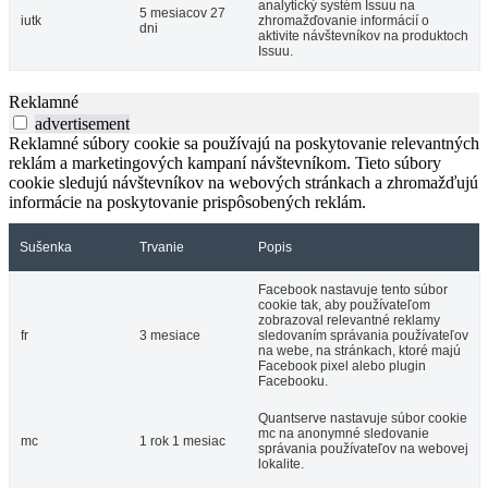
analytický systém Issuu na
5 mesiacov 27
iutk
zhromažďovanie informácií o
dni
aktivite návštevníkov na produktoch
Issuu.
Reklamné
advertisement
Reklamné súbory cookie sa používajú na poskytovanie relevantných
reklám a marketingových kampaní návštevníkom. Tieto súbory
cookie sledujú návštevníkov na webových stránkach a zhromažďujú
informácie na poskytovanie prispôsobených reklám.
Sušenka
Trvanie
Popis
Facebook nastavuje tento súbor
cookie tak, aby používateľom
zobrazoval relevantné reklamy
fr
3 mesiace
sledovaním správania používateľov
na webe, na stránkach, ktoré majú
Facebook pixel alebo plugin
Facebooku.
Quantserve nastavuje súbor cookie
mc na anonymné sledovanie
mc
1 rok 1 mesiac
správania používateľov na webovej
lokalite.