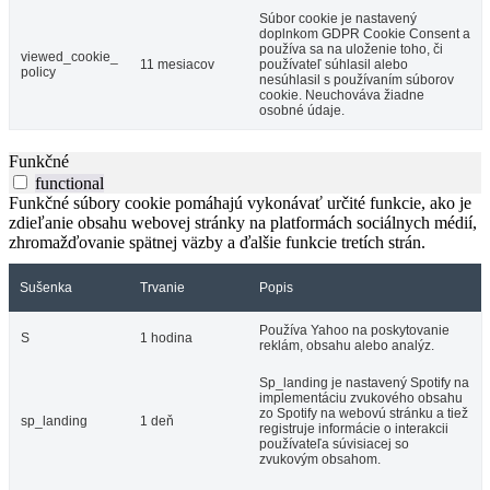
Súbor cookie je nastavený
doplnkom GDPR Cookie Consent a
používa sa na uloženie toho, či
viewed_cookie_
11 mesiacov
používateľ súhlasil alebo
policy
nesúhlasil s používaním súborov
cookie. Neuchováva žiadne
osobné údaje.
Funkčné
functional
Funkčné súbory cookie pomáhajú vykonávať určité funkcie, ako je
zdieľanie obsahu webovej stránky na platformách sociálnych médií,
zhromažďovanie spätnej väzby a ďalšie funkcie tretích strán.
Sušenka
Trvanie
Popis
Používa Yahoo na poskytovanie
S
1 hodina
reklám, obsahu alebo analýz.
Sp_landing je nastavený Spotify na
implementáciu zvukového obsahu
zo Spotify na webovú stránku a tiež
sp_landing
1 deň
registruje informácie o interakcii
používateľa súvisiacej so
zvukovým obsahom.