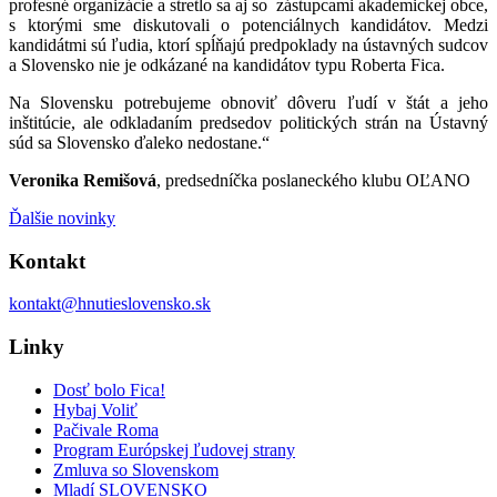
profesné organizácie a stretlo sa aj so zástupcami akademickej obce,
s ktorými sme diskutovali o potenciálnych kandidátov. Medzi
kandidátmi sú ľudia, ktorí spĺňajú predpoklady na ústavných sudcov
a Slovensko nie je odkázané na kandidátov typu Roberta Fica.
Na Slovensku potrebujeme obnoviť dôveru ľudí v štát a jeho
inštitúcie, ale odkladaním predsedov politických strán na Ústavný
súd sa Slovensko ďaleko nedostane.“
Veronika
Remišová
, predsedníčka poslaneckého klubu OĽANO
Ďalšie novinky
Kontakt
kontakt@hnutieslovensko.sk
Linky
Dosť bolo Fica!
Hybaj Voliť
Pačivale Roma
Program Európskej ľudovej strany
Zmluva so Slovenskom
Mladí SLOVENSKO