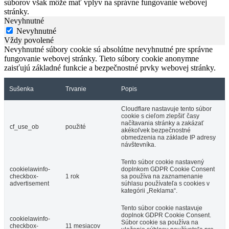
súborov však môže mať vplyv na správne fungovanie webovej
stránky.
Nevyhnutné
Nevyhnutné
Vždy povolené
Nevyhnutné súbory cookie sú absolútne nevyhnutné pre správne
fungovanie webovej stránky. Tieto súbory cookie anonymne
zaisťujú základné funkcie a bezpečnostné prvky webovej stránky.
Sušenka
Trvanie
Popis
Cloudflare nastavuje tento súbor
cookie s cieľom zlepšiť časy
načítavania stránky a zakázať
cf_use_ob
použité
akékoľvek bezpečnostné
obmedzenia na základe IP adresy
návštevníka.
Tento súbor cookie nastavený
cookielawinfo-
doplnkom GDPR Cookie Consent
checkbox-
1 rok
sa používa na zaznamenanie
advertisement
súhlasu používateľa s cookies v
kategórii „Reklama“.
Tento súbor cookie nastavuje
doplnok GDPR Cookie Consent.
cookielawinfo-
Súbor cookie sa používa na
checkbox-
11 mesiacov