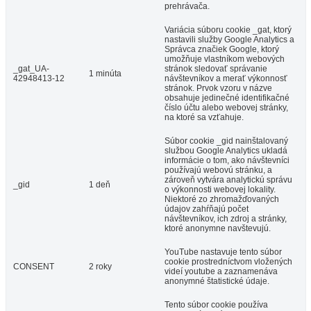
prehrávača.
Variácia súboru cookie _gat, ktorý
nastavili služby Google Analytics a
Správca značiek Google, ktorý
umožňuje vlastníkom webových
_gat_UA-
stránok sledovať správanie
1 minúta
42948413-12
návštevníkov a merať výkonnosť
stránok. Prvok vzoru v názve
obsahuje jedinečné identifikačné
číslo účtu alebo webovej stránky,
na ktoré sa vzťahuje.
Súbor cookie _gid nainštalovaný
službou Google Analytics ukladá
informácie o tom, ako návštevníci
používajú webovú stránku, a
zároveň vytvára analytickú správu
_gid
1 deň
o výkonnosti webovej lokality.
Niektoré zo zhromažďovaných
údajov zahŕňajú počet
návštevníkov, ich zdroj a stránky,
ktoré anonymne navštevujú.
YouTube nastavuje tento súbor
cookie prostredníctvom vložených
CONSENT
2 roky
videí youtube a zaznamenáva
anonymné štatistické údaje.
Tento súbor cookie používa