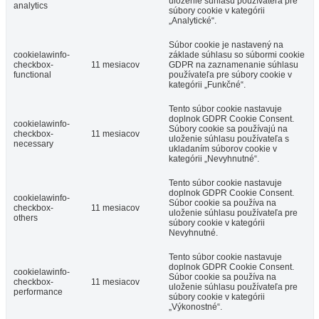
uloženie súhlasu používateľa pre
analytics
súbory cookie v kategórii
„Analytické“.
Súbor cookie je nastavený na
cookielawinfo-
základe súhlasu so súbormi cookie
checkbox-
11 mesiacov
GDPR na zaznamenanie súhlasu
functional
používateľa pre súbory cookie v
kategórii „Funkčné“.
Tento súbor cookie nastavuje
doplnok GDPR Cookie Consent.
cookielawinfo-
Súbory cookie sa používajú na
checkbox-
11 mesiacov
uloženie súhlasu používateľa s
necessary
ukladaním súborov cookie v
kategórii „Nevyhnutné“.
Tento súbor cookie nastavuje
doplnok GDPR Cookie Consent.
cookielawinfo-
Súbor cookie sa používa na
checkbox-
11 mesiacov
uloženie súhlasu používateľa pre
others
súbory cookie v kategórii
Nevyhnutné.
Tento súbor cookie nastavuje
doplnok GDPR Cookie Consent.
cookielawinfo-
Súbor cookie sa používa na
checkbox-
11 mesiacov
uloženie súhlasu používateľa pre
performance
súbory cookie v kategórii
„Výkonostné“.