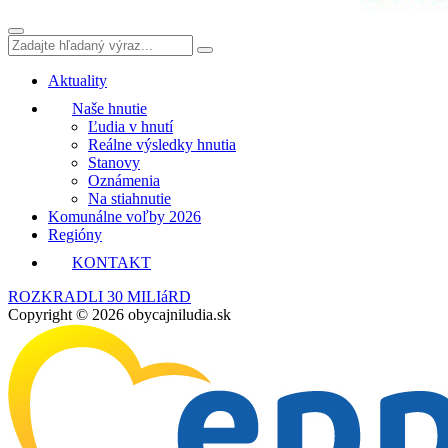
Aktuality
Naše hnutie
Ľudia v hnutí
Reálne výsledky hnutia
Stanovy
Oznámenia
Na stiahnutie
Komunálne voľby 2026
Regióny
KONTAKT
ROZKRADLI 30 MILIáRD
Copyright © 2026 obycajniludia.sk