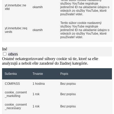
Tento súbor cookie nastavený
službou YouTube registruje
yt.innertube::ne
okamih
jedinečné ID na ukladanie údajov o
xtId
videách zo služby YouTube, ktoré
používateľ videl.
Tento súbor cookie nastavený
službou YouTube registruje
yt.innertube::req
okamih
jedinečné ID na ukladanie údajov o
uests
videách zo služby YouTube, ktoré
používateľ videl.
Iné
others
Ostatné nekategorizované súbory cookie sú tie, ktoré sa ešte
analyzujú a neboli ešte zaradené do žiadnej kategórie.
Sušenka
Trvanie
Popis
COMPASS
1 hodina
Bez popisu
cookie_consent
1 rok
Bez popisu
_marketing
cookie_consent
1 rok
Bez popisu
_necessary