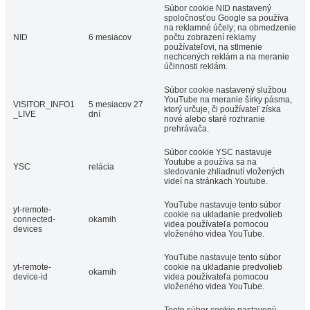
Súbor cookie NID nastavený
spoločnosťou Google sa používa
na reklamné účely; na obmedzenie
NID
6 mesiacov
počtu zobrazení reklamy
používateľovi, na stlmenie
nechcených reklám a na meranie
účinnosti reklám.
Súbor cookie nastavený službou
YouTube na meranie šírky pásma,
VISITOR_INFO1
5 mesiacov 27
ktorý určuje, či používateľ získa
_LIVE
dní
nové alebo staré rozhranie
prehrávača.
Súbor cookie YSC nastavuje
Youtube a používa sa na
YSC
relácia
sledovanie zhliadnutí vložených
videí na stránkach Youtube.
YouTube nastavuje tento súbor
yt-remote-
cookie na ukladanie predvolieb
connected-
okamih
videa používateľa pomocou
devices
vloženého videa YouTube.
YouTube nastavuje tento súbor
yt-remote-
cookie na ukladanie predvolieb
okamih
device-id
videa používateľa pomocou
vloženého videa YouTube.