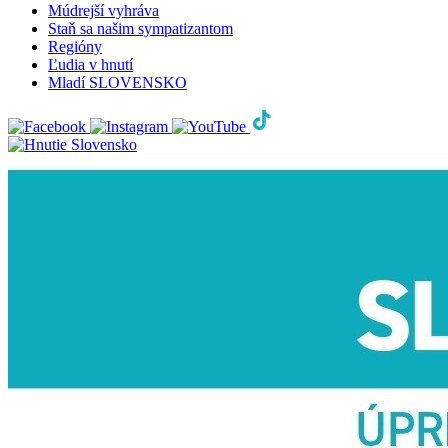
Múdrejší vyhráva
Staň sa našim sympatizantom
Regióny
Ľudia v hnutí
Mladí SLOVENSKO