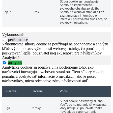
Súbor cookie sp_t nastavuje
Spotify na implementáciu
zvukového obsahu zo služby
sp_t
1 rok
Spotify na webovú stránku a tiež
zaznamenáva informácie o
interakcii používateľa súvisiacej so
zvukovým obsahom.
Výkonnostné
performance
Výkonnostné súbory cookie sa používajú na pochopenie a analýzu
kľúčových indexov výkonnosti webovej stránky, čo pomáha pri
poskytovaní lepšej používateľskej skúsenosti pre návštevníkov.
Analytické
analytics
Analytické cookies sa používajú na pochopenie toho, ako
návštevníci interagujú s webovou stránkou. Tieto súbory cookie
pomáhajú poskytovať informácie o metrikách, ako je počet
návštevníkov, miera odchodov, zdroj návštevnosti atď.
Sušenka
Trvanie
Popis
Súbor cookie nastavený službou
YouTube na meranie šírky pásma,
_ga
2 roky
ktorý určuje, či používateľ získa
nové alebo staré rozhranie