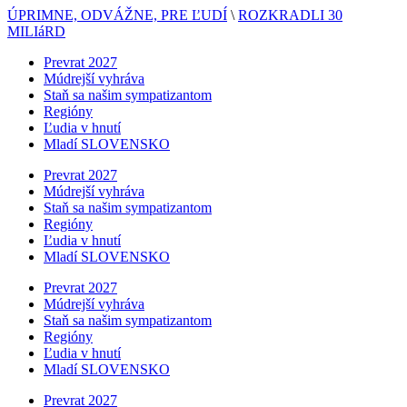
ÚPRIMNE, ODVÁŽNE, PRE ĽUDÍ
\
ROZKRADLI 30
MILIáRD
Prevrat 2027
Múdrejší vyhráva
Staň sa našim sympatizantom
Regióny
Ľudia v hnutí
Mladí SLOVENSKO
Prevrat 2027
Múdrejší vyhráva
Staň sa našim sympatizantom
Regióny
Ľudia v hnutí
Mladí SLOVENSKO
Prevrat 2027
Múdrejší vyhráva
Staň sa našim sympatizantom
Regióny
Ľudia v hnutí
Mladí SLOVENSKO
Prevrat 2027