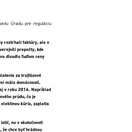
sedu Úradu pre reguláciu
 roztrhali faktúry, ale v
verejnili prepočty, kde
ovo divadlo ľuďom ceny
platenie za trojfázové
ľmi málo domácností.
 aj v roku 2016. Napríklad
ového prúdu, čo je
elektinou kúria, zaplatia
stič, no v skutočnosti
e, že chce byť hrádzou