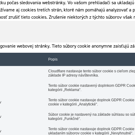
tku počas sledovania webstránky. Vo vašom prehliadači sa ukladajú 
žívame aj cookies tretích strán, ktoré nám pomáhajú analyzovať a p
osť zrušiť tieto cookies. Zrušenie niektorých z týchto súborov vša
govanie webovej stránky. Tieto súbory cookie anonymne zaisťujú zá
Popis
Cloudflare nastavuje tento súbor cookie s cieľom z
základe IP adresy návštevníka.
Tento súbor cookie nastavený doplnkom GDPR Cooki
kategórii „Reklama“.
Tento súbor cookie nastavuje doplnok GDPR Cookie 
v
cookie v kategórii „Analytické“.
Súbor cookie je nastavený na základe súhlasu so s
v
kategórii „Funkčné“.
Tento súbor cookie nastavuje doplnok GDPR Cookie 
v
ukladaním súborov cookie v kategórii „Nevyhnutné“.