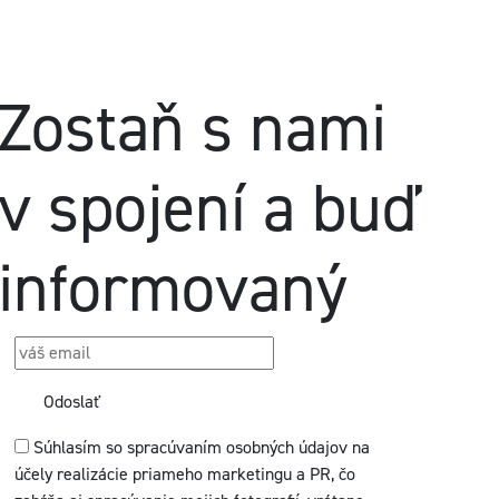
Zostaň s nami
v spojení a buď
informovaný
Odoslať
Súhlasím so spracúvaním osobných údajov na
účely realizácie priameho marketingu a PR, čo