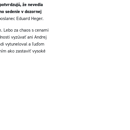
potvrdzujú, že nevedia
no sedenie v dozornej
poslanec Eduard Heger.
e. Lebo za chaos s cenami
osti vyzúvať ani Andrej
adi vytuneloval a ľuďom
ním ako zastaviť vysoké