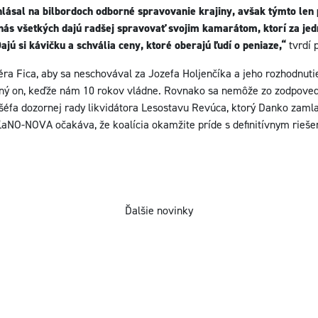
lásal na bilbordoch odborné spravovanie krajiny, avšak týmto len 
nás všetkých dajú radšej spravovať svojim kamarátom, ktorí za jed
jú si kávičku a schvália ceny, ktoré oberajú ľudí o peniaze,“
tvrdí 
éra Fica, aby sa neschovával za Jozefa Holjenčíka a jeho rozhodnuti
ný on, keďže nám 10 rokov vládne. Rovnako sa nemôže zo zodpovedn
a šéfa dozornej rady likvidátora Lesostavu Revúca, ktorý Danko zaml
ĽaNO-NOVA očakáva, že koalícia okamžite príde s definitívnym rieše
Ďalšie novinky