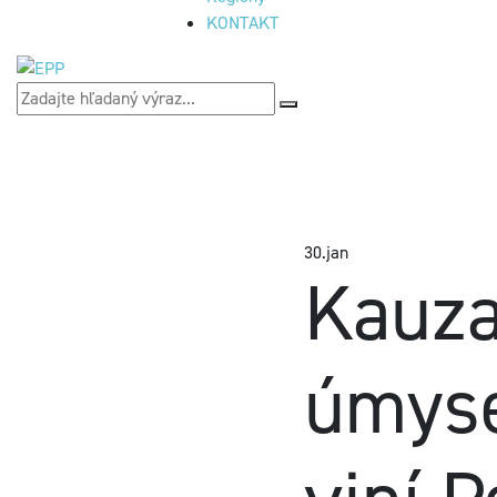
KONTAKT
30.
jan
Kauza
úmyse