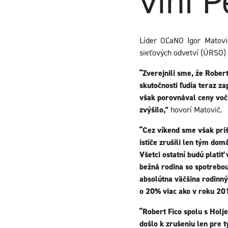
viní 
Líder OĽaNO Igor Matovi
sieťových odvetví (ÚRSO) 
“Zverejnili sme, že Robert
skutočnosti ľudia teraz za
však porovnával ceny voči
zvýšilo,”
hovorí Matovič.
“Cez víkend sme však prišl
ističe zrušili len tým do
Všetci ostatní budú plati
bežná rodina so spotrebou
absolútna väčšina rodinný
o 20% viac ako v roku 20
“Robert Fico spolu s Holje
došlo k zrušeniu len pre t