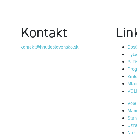
Kontakt
Lin
kontakt@hnutieslovensko.sk
Dosť
Hyba
Pači
Prog
Zmlu
Mla
VOL
Vol
Mani
Stan
Ozn
Na s