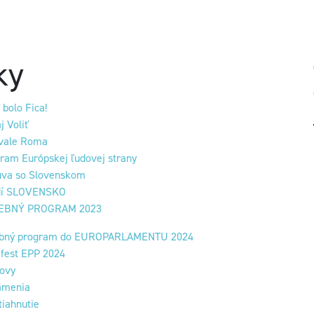
ky
 bolo Fica!
j Voliť
vale Roma
ram Európskej ľudovej strany
va so Slovenskom
dí SLOVENSKO
EBNÝ PROGRAM 2023
ebný program do EUROPARLAMENTU 2024
fest EPP 2024
ovy
ámenia
tiahnutie