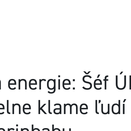
 energie: Šéf 
lne klame ľudí 