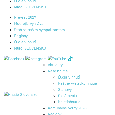
Ľudia v hnutí
Mladí SLOVENSKO
Prevrat 2027
Múdrejší vyhráva
Staň sa našim sympatizantom
Regióny
Ľudia v hnutí
Mladí SLOVENSKO
Aktuality
Naše hnutie
Ľudia v hnutí
Reálne výsledky hnutia
Stanovy
Oznámenia
Na stiahnutie
Komunálne voľby 2026
Regióny