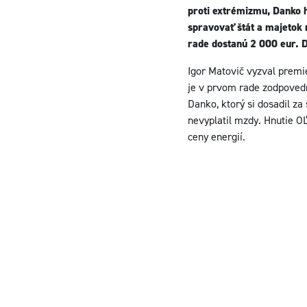
proti extrémizmu, Danko h
spravovať štát a majetok 
rade dostanú 2 000 eur. Da
Igor Matovič vyzval premi
je v prvom rade zodpoved
Danko, ktorý si dosadil z
nevyplatil mzdy. Hnutie O
ceny energií.