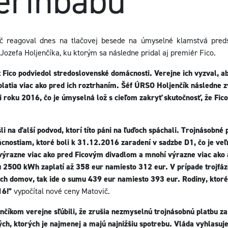
Perinbabu
č reagoval dnes na tlačovej besede na úmyselné klamstvá pred
Jozefa Holjenčíka, ku ktorým sa následne pridal aj premiér Fico.
 Fico podviedol stredoslovenské domácnosti. Verejne ich vyzval, aby
platia viac ako pred ich roztrhaním. Šéf ÚRSO Holjenčík následne z
 roku 2016, čo je úmyselná lož s cieľom zakryť skutočnosť, že Fic
i na ďalší podvod, ktorí títo páni na ľuďoch spáchali. Trojnásobné 
mácnostiam, ktoré boli k 31.12.2016 zaradení v sadzbe D1, čo je ve
ť výrazne viac ako pred Ficovým divadlom a mnohí výrazne viac ako
 2500 kWh zaplatí až 358 eur namiesto 312 eur. V prípade trojfáz
ch domov, tak ide o sumu 439 eur namiesto 393 eur. Rodiny, ktoré 
16!”
vypočítal nové ceny Matovič.
nčíkom verejne sľúbili, že zrušia nezmyselnú trojnásobnú platbu za i
ých, ktorých je najmenej a majú najnižšiu spotrebu. Vláda vyhlasuj