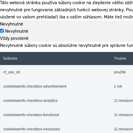
Táto webová stránka používa súbory cookie na zlepšenie vášho záži
nevyhnutné pre fungovanie základných funkcií webovej stránky. Pou
uložené vo vašom prehliadači iba s vaším súhlasom. Máte tiež možn
Nevyhnutné
Nevyhnutné
Vždy povolené
Nevyhnutné súbory cookie sú absolútne nevyhnutné pre správne fun
Sušenka
Trvanie
cf_use_ob
použité
cookielawinfo-checkbox-advertisement
1 rok
cookielawinfo-checkbox-analytics
11 mesiaco
cookielawinfo-checkbox-functional
11 mesiaco
cookielawinfo-checkbox-necessary
11 mesiaco