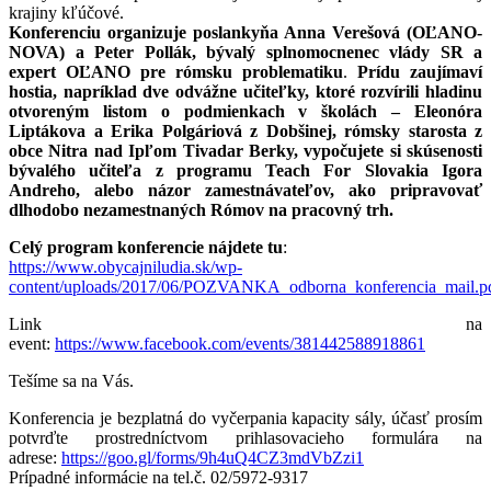
krajiny kľúčové.
Konferenciu organizuje poslankyňa Anna Verešová (OĽANO-
NOVA) a Peter Pollák, bývalý splnomocnenec vlády SR a
expert OĽANO pre rómsku problematiku
.
Prídu zaujímaví
hostia, napríklad dve odvážne učiteľky, ktoré rozvírili hladinu
otvoreným listom o podmienkach v školách – Eleonóra
Liptákova a Erika Polgáriová z Dobšinej, rómsky starosta z
obce Nitra nad Ipľom Tivadar Berky, vypočujete si skúsenosti
bývalého učiteľa z programu Teach For Slovakia Igora
Andreho, alebo názor zamestnávateľov, ako pripravovať
dlhodobo nezamestnaných Rómov na pracovný trh.
Celý program konferencie nájdete tu
:
https://www.obycajniludia.sk/wp-
content/uploads/2017/06/POZVANKA_odborna_konferencia_mail.p
Link na
event:
https://www.facebook.com/events/381442588918861
Tešíme sa na Vás.
Konferencia je bezplatná do vyčerpania kapacity sály, účasť prosím
potvrďte prostredníctvom prihlasovacieho formulára na
adrese:
https://goo.gl/forms/9h4uQ4CZ3mdVbZzi1
Prípadné informácie na tel.č. 02/5972-9317