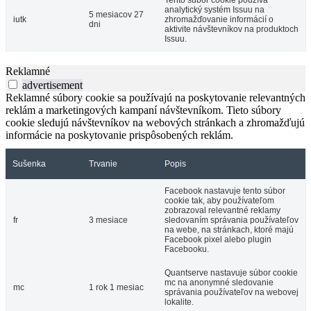
Tento súbor cookie používa
analytický systém Issuu na
5 mesiacov 27
iutk
zhromažďovanie informácií o
dni
aktivite návštevníkov na produktoch
Issuu.
Reklamné
advertisement
Reklamné súbory cookie sa používajú na poskytovanie relevantných
reklám a marketingových kampaní návštevníkom. Tieto súbory
cookie sledujú návštevníkov na webových stránkach a zhromažďujú
informácie na poskytovanie prispôsobených reklám.
Sušenka
Trvanie
Popis
Facebook nastavuje tento súbor
cookie tak, aby používateľom
zobrazoval relevantné reklamy
fr
3 mesiace
sledovaním správania používateľov
na webe, na stránkach, ktoré majú
Facebook pixel alebo plugin
Facebooku.
Quantserve nastavuje súbor cookie
mc na anonymné sledovanie
mc
1 rok 1 mesiac
správania používateľov na webovej
lokalite.