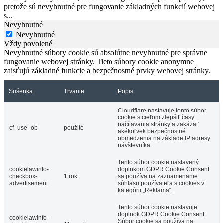
pretože sú nevyhnutné pre fungovanie základných funkcií webovej
s
...
Nevyhnutné
Nevyhnutné
Vždy povolené
Nevyhnutné súbory cookie sú absolútne nevyhnutné pre správne
fungovanie webovej stránky. Tieto súbory cookie anonymne
zaisťujú základné funkcie a bezpečnostné prvky webovej stránky.
Sušenka
Trvanie
Popis
Cloudflare nastavuje tento súbor
cookie s cieľom zlepšiť časy
načítavania stránky a zakázať
cf_use_ob
použité
akékoľvek bezpečnostné
obmedzenia na základe IP adresy
návštevníka.
Tento súbor cookie nastavený
cookielawinfo-
doplnkom GDPR Cookie Consent
checkbox-
1 rok
sa používa na zaznamenanie
advertisement
súhlasu používateľa s cookies v
kategórii „Reklama“.
Tento súbor cookie nastavuje
doplnok GDPR Cookie Consent.
cookielawinfo-
Súbor cookie sa používa na