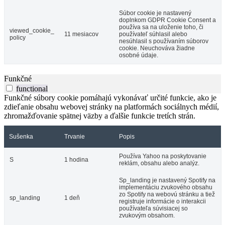
Súbor cookie je nastavený
doplnkom GDPR Cookie Consent a
používa sa na uloženie toho, či
viewed_cookie_
11 mesiacov
používateľ súhlasil alebo
policy
nesúhlasil s používaním súborov
cookie. Neuchováva žiadne
osobné údaje.
Funkčné
functional
Funkčné súbory cookie pomáhajú vykonávať určité funkcie, ako je
zdieľanie obsahu webovej stránky na platformách sociálnych médií,
zhromažďovanie spätnej väzby a ďalšie funkcie tretích strán.
Sušenka
Trvanie
Popis
Používa Yahoo na poskytovanie
S
1 hodina
reklám, obsahu alebo analýz.
Sp_landing je nastavený Spotify na
implementáciu zvukového obsahu
zo Spotify na webovú stránku a tiež
sp_landing
1 deň
registruje informácie o interakcii
používateľa súvisiacej so
zvukovým obsahom.