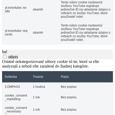
Tento súbor cookie nastavený
službou YouTube registruje
yt.innertube::ne
okamih
jedinečné ID na ukladanie údajov o
xtId
videách zo služby YouTube, ktoré
používateľ videl.
Tento súbor cookie nastavený
službou YouTube registruje
yt.innertube::req
okamih
jedinečné ID na ukladanie údajov o
uests
videách zo služby YouTube, ktoré
používateľ videl.
Iné
others
Ostatné nekategorizované súbory cookie sú tie, ktoré sa ešte
analyzujú a neboli ešte zaradené do žiadnej kategórie.
Sušenka
Trvanie
Popis
COMPASS
1 hodina
Bez popisu
cookie_consent
1 rok
Bez popisu
_marketing
cookie_consent
1 rok
Bez popisu
_necessary