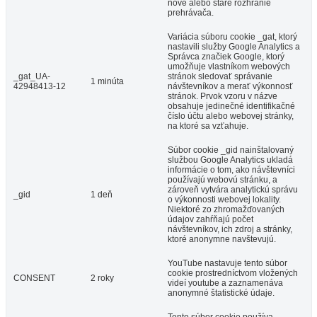
nové alebo staré rozhranie
prehrávača.
Variácia súboru cookie _gat, ktorý
nastavili služby Google Analytics a
Správca značiek Google, ktorý
umožňuje vlastníkom webových
_gat_UA-
stránok sledovať správanie
1 minúta
42948413-12
návštevníkov a merať výkonnosť
stránok. Prvok vzoru v názve
obsahuje jedinečné identifikačné
číslo účtu alebo webovej stránky,
na ktoré sa vzťahuje.
Súbor cookie _gid nainštalovaný
službou Google Analytics ukladá
informácie o tom, ako návštevníci
používajú webovú stránku, a
zároveň vytvára analytickú správu
_gid
1 deň
o výkonnosti webovej lokality.
Niektoré zo zhromažďovaných
údajov zahŕňajú počet
návštevníkov, ich zdroj a stránky,
ktoré anonymne navštevujú.
YouTube nastavuje tento súbor
cookie prostredníctvom vložených
CONSENT
2 roky
videí youtube a zaznamenáva
anonymné štatistické údaje.