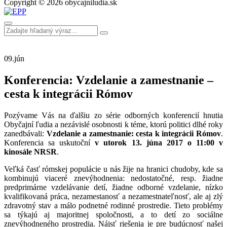
Copyright © 2026 obycajniludia.sk
09.
jún
Konferencia: Vzdelanie a zamestnanie –
cesta k integrácii Rómov
Pozývame Vás na ďalšiu zo série odborných konferencií hnutia
Obyčajní ľudia a nezávislé osobnosti k téme, ktorú politici dlhé roky
zanedbávali:
Vzdelanie a zamestnanie: cesta k integrácii Rómov
.
Konferencia sa uskutoční
v utorok 13. júna 2017 o 11:00 v
kinosále NRSR
.
Veľká časť rómskej populácie u nás žije na hranici chudoby, kde sa
kombinujú viaceré znevýhodnenia: nedostatočné, resp. žiadne
predprimárne vzdelávanie detí, žiadne odborné vzdelanie, nízko
kvalifikovaná práca, nezamestanosť a nezamestnateľnosť, ale aj zlý
zdravotný stav a málo podnetné rodinné prostredie. Tieto problémy
sa týkajú aj majoritnej spoločnosti, a to detí zo sociálne
znevýhodneného prostredia. Nájsť riešenia je pre budúcnosť našej