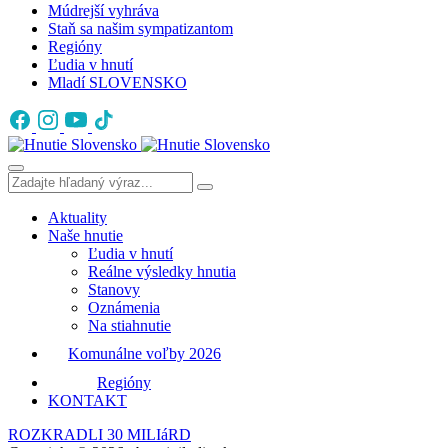
Múdrejší vyhráva
Staň sa našim sympatizantom
Regióny
Ľudia v hnutí
Mladí SLOVENSKO
Aktuality
Naše hnutie
Ľudia v hnutí
Reálne výsledky hnutia
Stanovy
Oznámenia
Na stiahnutie
Komunálne voľby 2026
Regióny
KONTAKT
ROZKRADLI 30 MILIáRD