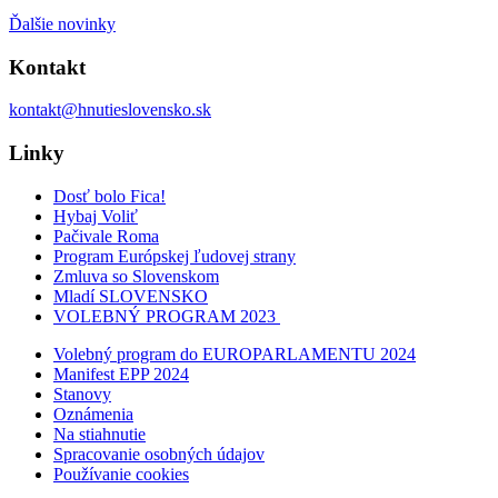
Ďalšie novinky
Kontakt
kontakt@hnutieslovensko.sk
Linky
Dosť bolo Fica!
Hybaj Voliť
Pačivale Roma
Program Európskej ľudovej strany
Zmluva so Slovenskom
Mladí SLOVENSKO
VOLEBNÝ PROGRAM 2023
Volebný program do EUROPARLAMENTU 2024
Manifest EPP 2024
Stanovy
Oznámenia
Na stiahnutie
Spracovanie osobných údajov
Používanie cookies