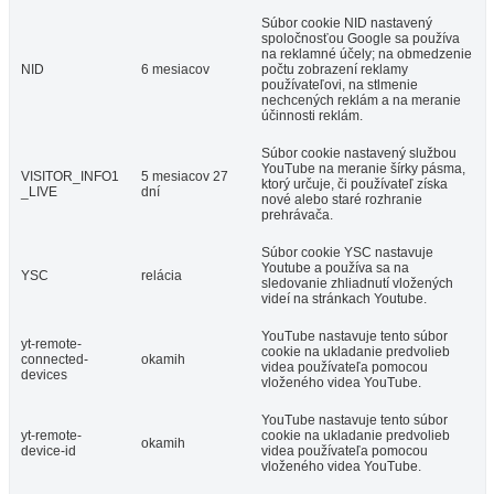
Súbor cookie NID nastavený
spoločnosťou Google sa používa
na reklamné účely; na obmedzenie
NID
6 mesiacov
počtu zobrazení reklamy
používateľovi, na stlmenie
nechcených reklám a na meranie
účinnosti reklám.
Súbor cookie nastavený službou
YouTube na meranie šírky pásma,
VISITOR_INFO1
5 mesiacov 27
ktorý určuje, či používateľ získa
_LIVE
dní
nové alebo staré rozhranie
prehrávača.
Súbor cookie YSC nastavuje
Youtube a používa sa na
YSC
relácia
sledovanie zhliadnutí vložených
videí na stránkach Youtube.
YouTube nastavuje tento súbor
yt-remote-
cookie na ukladanie predvolieb
connected-
okamih
videa používateľa pomocou
devices
vloženého videa YouTube.
YouTube nastavuje tento súbor
yt-remote-
cookie na ukladanie predvolieb
okamih
device-id
videa používateľa pomocou
vloženého videa YouTube.