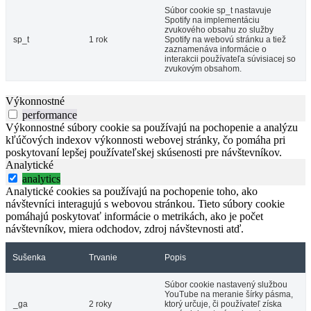
Súbor cookie sp_t nastavuje
Spotify na implementáciu
zvukového obsahu zo služby
sp_t
1 rok
Spotify na webovú stránku a tiež
zaznamenáva informácie o
interakcii používateľa súvisiacej so
zvukovým obsahom.
Výkonnostné
performance
Výkonnostné súbory cookie sa používajú na pochopenie a analýzu
kľúčových indexov výkonnosti webovej stránky, čo pomáha pri
poskytovaní lepšej používateľskej skúsenosti pre návštevníkov.
Analytické
analytics
Analytické cookies sa používajú na pochopenie toho, ako
návštevníci interagujú s webovou stránkou. Tieto súbory cookie
pomáhajú poskytovať informácie o metrikách, ako je počet
návštevníkov, miera odchodov, zdroj návštevnosti atď.
Sušenka
Trvanie
Popis
Súbor cookie nastavený službou
YouTube na meranie šírky pásma,
_ga
2 roky
ktorý určuje, či používateľ získa