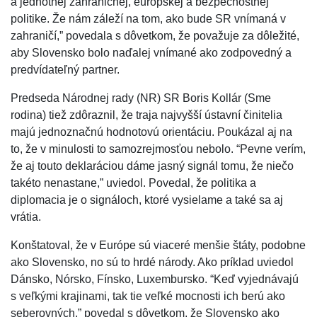
a jednotnej zahraničnej, európskej a bezpečnostnej
politike. Že nám záleží na tom, ako bude SR vnímaná v
zahraničí,” povedala s dôvetkom, že považuje za dôležité,
aby Slovensko bolo naďalej vnímané ako zodpovedný a
predvídateľný partner.
Predseda Národnej rady (NR) SR Boris Kollár (Sme
rodina) tiež zdôraznil, že traja najvyšší ústavní činitelia
majú jednoznačnú hodnotovú orientáciu. Poukázal aj na
to, že v minulosti to samozrejmosťou nebolo. “Pevne verím,
že aj touto deklaráciou dáme jasný signál tomu, že niečo
takéto nenastane,” uviedol. Povedal, že politika a
diplomacia je o signáloch, ktoré vysielame a také sa aj
vrátia.
Konštatoval, že v Európe sú viaceré menšie štáty, podobne
ako Slovensko, no sú to hrdé národy. Ako príklad uviedol
Dánsko, Nórsko, Fínsko, Luxembursko. “Keď vyjednávajú
s veľkými krajinami, tak tie veľké mocnosti ich berú ako
seberovných,” povedal s dôvetkom, že Slovensko ako