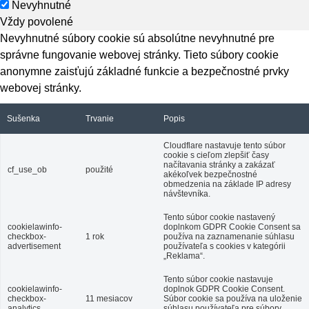
Nevyhnutné
Vždy povolené
Nevyhnutné súbory cookie sú absolútne nevyhnutné pre
správne fungovanie webovej stránky. Tieto súbory cookie
anonymne zaisťujú základné funkcie a bezpečnostné prvky
webovej stránky.
Sušenka
Trvanie
Popis
Cloudflare nastavuje tento súbor
cookie s cieľom zlepšiť časy
načítavania stránky a zakázať
cf_use_ob
použité
akékoľvek bezpečnostné
obmedzenia na základe IP adresy
návštevníka.
Tento súbor cookie nastavený
cookielawinfo-
doplnkom GDPR Cookie Consent sa
checkbox-
1 rok
používa na zaznamenanie súhlasu
advertisement
používateľa s cookies v kategórii
„Reklama“.
Tento súbor cookie nastavuje
cookielawinfo-
doplnok GDPR Cookie Consent.
checkbox-
11 mesiacov
Súbor cookie sa používa na uloženie
analytics
súhlasu používateľa pre súbory