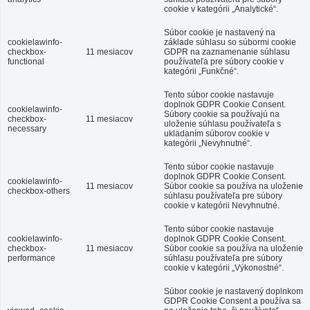
cookie v kategórii „Analytické“.
Súbor cookie je nastavený na
cookielawinfo-
základe súhlasu so súbormi cookie
checkbox-
11 mesiacov
GDPR na zaznamenanie súhlasu
functional
používateľa pre súbory cookie v
kategórii „Funkčné“.
Tento súbor cookie nastavuje
doplnok GDPR Cookie Consent.
cookielawinfo-
Súbory cookie sa používajú na
checkbox-
11 mesiacov
uloženie súhlasu používateľa s
necessary
ukladaním súborov cookie v
kategórii „Nevyhnutné“.
Tento súbor cookie nastavuje
doplnok GDPR Cookie Consent.
cookielawinfo-
11 mesiacov
Súbor cookie sa používa na uloženie
checkbox-others
súhlasu používateľa pre súbory
cookie v kategórii Nevyhnutné.
Tento súbor cookie nastavuje
cookielawinfo-
doplnok GDPR Cookie Consent.
checkbox-
11 mesiacov
Súbor cookie sa používa na uloženie
performance
súhlasu používateľa pre súbory
cookie v kategórii „Výkonostné“.
Súbor cookie je nastavený doplnkom
GDPR Cookie Consent a používa sa