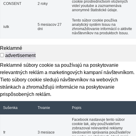
cookie prostredníctvom vložených
CONSENT
2 roky
videí youtube a zaznamenáva
anonymné štatistické údaje.
Tento súbor cookie používa
5 mesiacov 27
analytický systém Issuu na
iutk
dni
zhromažďovanie informácií o aktivite
návštevníkov na produktoch Issuu.
Reklamné
advertisement
Reklamné súbory cookie sa používajú na poskytovanie
relevantných reklám a marketingových kampaní návštevníkom.
Tieto súbory cookie sledujú návštevníkov na webových
stránkach a zhromažďujú informácie na poskytovanie
prispôsobených reklám.
Sušenka
Trvanie
Popis
Facebook nastavuje tento súbor
cookie tak, aby používateľom
zobrazoval relevantné reklamy
fr
3 mesiace
sledovaním správania používateľov