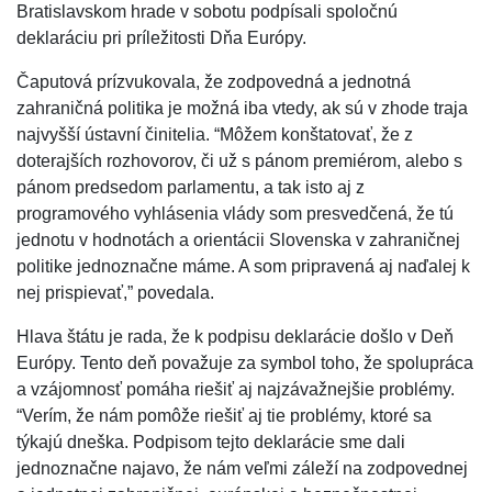
Bratislavskom hrade v sobotu podpísali spoločnú
deklaráciu pri príležitosti Dňa Európy.
Čaputová prízvukovala, že zodpovedná a jednotná
zahraničná politika je možná iba vtedy, ak sú v zhode traja
najvyšší ústavní činitelia. “Môžem konštatovať, že z
doterajších rozhovorov, či už s pánom premiérom, alebo s
pánom predsedom parlamentu, a tak isto aj z
programového vyhlásenia vlády som presvedčená, že tú
jednotu v hodnotách a orientácii Slovenska v zahraničnej
politike jednoznačne máme. A som pripravená aj naďalej k
nej prispievať,” povedala.
Hlava štátu je rada, že k podpisu deklarácie došlo v Deň
Európy. Tento deň považuje za symbol toho, že spolupráca
a vzájomnosť pomáha riešiť aj najzávažnejšie problémy.
“Verím, že nám pomôže riešiť aj tie problémy, ktoré sa
týkajú dneška. Podpisom tejto deklarácie sme dali
jednoznačne najavo, že nám veľmi záleží na zodpovednej