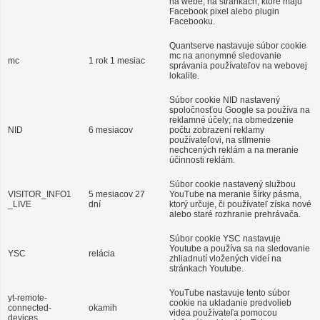
na webe, na stránkach, ktoré majú
Facebook pixel alebo plugin
Facebooku.
Quantserve nastavuje súbor cookie
mc na anonymné sledovanie
mc
1 rok 1 mesiac
správania používateľov na webovej
lokalite.
Súbor cookie NID nastavený
spoločnosťou Google sa používa na
reklamné účely; na obmedzenie
NID
6 mesiacov
počtu zobrazení reklamy
používateľovi, na stlmenie
nechcených reklám a na meranie
účinnosti reklám.
Súbor cookie nastavený službou
VISITOR_INFO1
5 mesiacov 27
YouTube na meranie šírky pásma,
_LIVE
dní
ktorý určuje, či používateľ získa nové
alebo staré rozhranie prehrávača.
Súbor cookie YSC nastavuje
Youtube a používa sa na sledovanie
YSC
relácia
zhliadnutí vložených videí na
stránkach Youtube.
YouTube nastavuje tento súbor
yt-remote-
cookie na ukladanie predvolieb
connected-
okamih
videa používateľa pomocou
devices