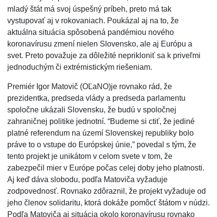
mladý štát má svoj úspešný príbeh, preto má tak
vystupovať aj v rokovaniach. Poukázal aj na to, že
aktuálna situácia spôsobená pandémiou nového
koronavírusu zmení nielen Slovensko, ale aj Európu a
svet. Preto považuje za dôležité neprikloniť sa k priveľmi
jednoduchým či extrémistickým riešeniam.
Premiér Igor Matovič (OĽaNO)je rovnako rád, že
prezidentka, predseda vlády a predseda parlamentu
spoločne ukázali Slovensku, že budú v spoločnej
zahraničnej politike jednotní. “Budeme si ctiť, že jediné
platné referendum na území Slovenskej republiky bolo
práve to o vstupe do Európskej únie,” povedal s tým, že
tento projekt je unikátom v celom svete v tom, že
zabezpečil mier v Európe počas celej doby jeho platnosti.
Aj keď dáva slobodu, podľa Matoviča vyžaduje
zodpovednosť. Rovnako zdôraznil, že projekt vyžaduje od
jeho členov solidaritu, ktorá dokáže pomôcť štátom v núdzi.
Podľa Matoviča aj situácia okolo koronavírusu rovnako