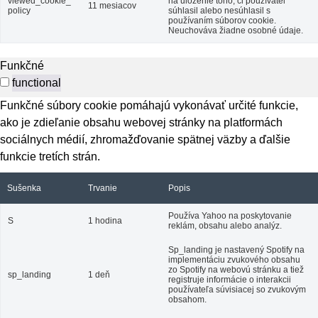
viewed_cookie_
na uloženie toho, či používateľ
11 mesiacov
policy
súhlasil alebo nesúhlasil s
používaním súborov cookie.
Neuchováva žiadne osobné údaje.
Funkčné
functional
Funkčné súbory cookie pomáhajú vykonávať určité funkcie,
ako je zdieľanie obsahu webovej stránky na platformách
sociálnych médií, zhromažďovanie spätnej väzby a ďalšie
funkcie tretích strán.
Sušenka
Trvanie
Popis
Používa Yahoo na poskytovanie
S
1 hodina
reklám, obsahu alebo analýz.
Sp_landing je nastavený Spotify na
implementáciu zvukového obsahu
zo Spotify na webovú stránku a tiež
sp_landing
1 deň
registruje informácie o interakcii
používateľa súvisiacej so zvukovým
obsahom.