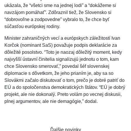
ukázala, že “všetci sme na jednej lodi” a “dokážeme si
navzájom pomáhať”. Zdôraznil tiež, že Slovensko si
“dobrovoľne a zodpovedne” vybralo to, že chce byť
súčasťou európskej rodiny.
Minister zahraničných vecí a európskych záležitostí Ivan
Korčok (nominant SaS) považuje podpis deklarácie za
dôležité posolstvo. “Toto je naozaj dôležitý moment, kedy
najvyšší ústavní činitelia signalizujú jednotu o tom, kam
chce Slovensko smerovať,” povedal šéf slovenskej
diplomacie s dôvetkom, že jeho prianím je, aby sa so
Slovákmi začalo diskutovať o tom, prečo je dobré patriť do
EÚ a do spoločenstva demokratických štátov. “EÚ je dobrý
projekt, ale nie dokonalý. Preto volám po vecnej diskusii,
plnej argumentov, ale nie demagógie,” dodal.
Ďalšie novinky