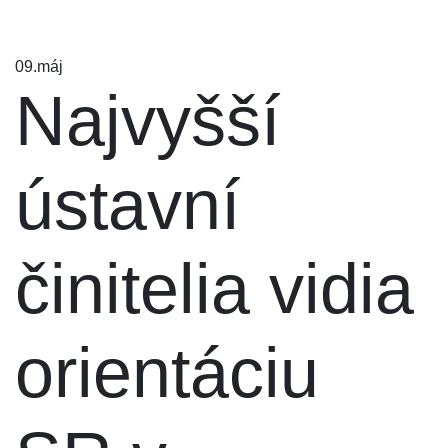
09.
máj
Najvyšší
ústavní
činitelia vidia
orientáciu