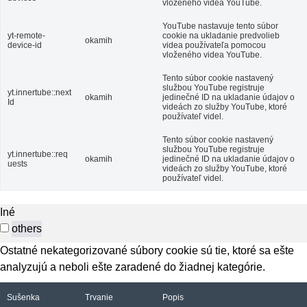
vloženého videa YouTube.
YouTube nastavuje tento súbor
yt-remote-
cookie na ukladanie predvolieb
okamih
device-id
videa používateľa pomocou
vloženého videa YouTube.
Tento súbor cookie nastavený
službou YouTube registruje
yt.innertube::next
okamih
jedinečné ID na ukladanie údajov o
Id
videách zo služby YouTube, ktoré
používateľ videl.
Tento súbor cookie nastavený
službou YouTube registruje
yt.innertube::req
okamih
jedinečné ID na ukladanie údajov o
uests
videách zo služby YouTube, ktoré
používateľ videl.
Iné
others
Ostatné nekategorizované súbory cookie sú tie, ktoré sa ešte
analyzujú a neboli ešte zaradené do žiadnej kategórie.
Sušenka
Trvanie
Popis