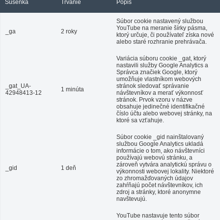
Sušenka
Trvanie
Popis
Súbor cookie nastavený službou
YouTube na meranie šírky pásma,
_ga
2 roky
ktorý určuje, či používateľ získa nové
alebo staré rozhranie prehrávača.
Variácia súboru cookie _gat, ktorý
nastavili služby Google Analytics a
Správca značiek Google, ktorý
umožňuje vlastníkom webových
_gat_UA-
stránok sledovať správanie
1 minúta
42948413-12
návštevníkov a merať výkonnosť
stránok. Prvok vzoru v názve
obsahuje jedinečné identifikačné
číslo účtu alebo webovej stránky, na
ktoré sa vzťahuje.
Súbor cookie _gid nainštalovaný
službou Google Analytics ukladá
informácie o tom, ako návštevníci
používajú webovú stránku, a
zároveň vytvára analytickú správu o
_gid
1 deň
výkonnosti webovej lokality. Niektoré
zo zhromažďovaných údajov
zahŕňajú počet návštevníkov, ich
zdroj a stránky, ktoré anonymne
navštevujú.
YouTube nastavuje tento súbor