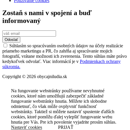
Používanie cookies
Zostaň s nami v spojení a buď
informovaný
Odoslať
Súhlasím so spracúvaním osobných údajov na účely realizácie
priameho marketingu a PR, čo zahŕňa aj spracúvanie mojich
fotografií, vrátane možnosti ich zverenenia. Tento súhlas máte právo
kedykoľvek odvolať. Viac informácií je v
Podmienkach ochrany
súkromia.
Copyright © 2026 obycajniludia.sk
Na fungovanie webstránky používame nevyhnutné
cookies, ktoré nám umožňujú zabezpečiť základné
fungovanie webstránky hnutia. Môžete ich slobodne
odmietnuť, čo však môže ovplyvniť funkčnosť
webstránky. Taktiež si môžete nastaviť spustenie ďalších
cookies, ktoré pomôžu ďalej vylepšiť fungovanie webu
hnutia pre Vás. Pre ich povolenie vyjadrite prosím súhlas.
Nastaviť cookies
PRIJAŤ