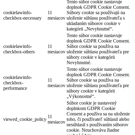
Tento súbor cookie nastavuje
doplnok GDPR Cookie Consent.
cookielawinfo-
11
Súbory cookie sa používajú na
checkbox-necessary
mesiacov
uloženie súhlasu používateľa s
ukladaním súborov cookie v
kategórii „Nevyhnutné“.
Tento súbor cookie nastavuje
doplnok GDPR Cookie Consent.
cookielawinfo-
11
Súbor cookie sa používa na
checkbox-others
mesiacov
uloženie súhlasu používateľa pre
súbory cookie v kategórii
Nevyhnutné.
Tento súbor cookie nastavuje
doplnok GDPR Cookie Consent.
cookielawinfo-
11
Súbor cookie sa používa na
checkbox-
mesiacov
uloženie súhlasu používateľa pre
performance
súbory cookie v kategórii
„Výkonostné“.
Súbor cookie je nastavený
doplnkom GDPR Cookie
Consent a používa sa na uloženie
11
viewed_cookie_policy
toho, či používateľ súhlasil alebo
mesiacov
nesúhlasil s používaním súborov
cookie. Neuchováva žiadne