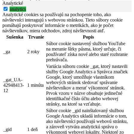
Analytické
analytics
Analytické cookies sa používajú na pochopenie toho, ako
návštevníci interagujú s webovou stránkou. Tieto súbory cookie
pomáhajú poskytovať informácie o metrikách, ako je počet
návštevníkov, miera odchodov, zdroj návštevnosti atď.
Sušenka
Trvanie
Popis
Súbor cookie nastavený službou YouTube
na meranie šírky pásma, ktorý určuje, či
_ga
2 roky
používateľ získa nové alebo staré rozhranie
prehrávača.
Variácia súboru cookie _gat, ktorý nastavili
služby Google Analytics a Správca značiek
Google, ktorý umožňuje vlastníkom
_gat_UA-
webových stránok sledovať správanie
42948413-
1 minúta
návštevníkov a merať výkonnosť stránok.
12
Prvok vzoru v názve obsahuje jedinečné
identifikačné číslo účtu alebo webovej
stránky, na ktoré sa vzťahuje.
Súbor cookie _gid nainštalovaný službou
Google Analytics ukladá informácie o tom,
ako návštevníci používajú webovú stránku,
a zároveň vytvára analytickú správu o
_gid
1 deň
výkonnosti webovej lokality. Niektoré zo