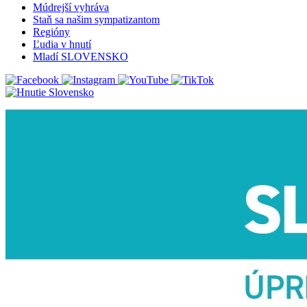
Múdrejší vyhráva
Staň sa našim sympatizantom
Regióny
Ľudia v hnutí
Mladí SLOVENSKO