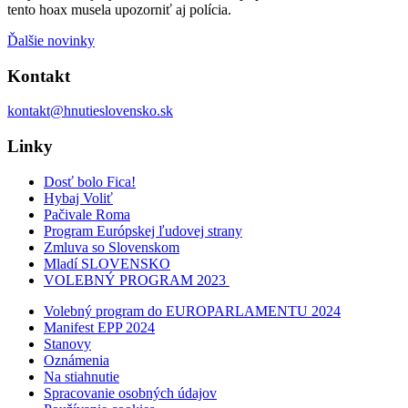
tento hoax musela upozorniť aj polícia.
Ďalšie novinky
Kontakt
kontakt@hnutieslovensko.sk
Linky
Dosť bolo Fica!
Hybaj Voliť
Pačivale Roma
Program Európskej ľudovej strany
Zmluva so Slovenskom
Mladí SLOVENSKO
VOLEBNÝ PROGRAM 2023
Volebný program do EUROPARLAMENTU 2024
Manifest EPP 2024
Stanovy
Oznámenia
Na stiahnutie
Spracovanie osobných údajov