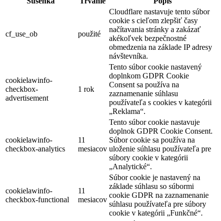
Sušenka
Trvanie
Popis
Cloudflare nastavuje tento súbor
cookie s cieľom zlepšiť časy
načítavania stránky a zakázať
cf_use_ob
použité
akékoľvek bezpečnostné
obmedzenia na základe IP adresy
návštevníka.
Tento súbor cookie nastavený
doplnkom GDPR Cookie
cookielawinfo-
Consent sa používa na
checkbox-
1 rok
zaznamenanie súhlasu
advertisement
používateľa s cookies v kategórii
„Reklama“.
Tento súbor cookie nastavuje
doplnok GDPR Cookie Consent.
cookielawinfo-
11
Súbor cookie sa používa na
checkbox-analytics
mesiacov
uloženie súhlasu používateľa pre
súbory cookie v kategórii
„Analytické“.
Súbor cookie je nastavený na
základe súhlasu so súbormi
cookielawinfo-
11
cookie GDPR na zaznamenanie
checkbox-functional
mesiacov
súhlasu používateľa pre súbory
cookie v kategórii „Funkčné“.