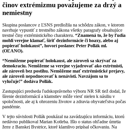
činov extrémizmu považujeme za drzý a
nemiestny
Skupina poslancov z ĽSNS predložila na schôdzu zákon, v ktorom
navrhuje vypustiť z trestného zákona všetky paragrafy obsahujúce
trestné činy extrémistického charakteru.
“Znamená to, že by ľudia
mohli verejne klamať, šíriť dezinformácie či hoaxy, alebo aj
popierať holokaust”, hovorí poslanec Peter Pollák ml.
(OĽANO).
“Nemôžeme popierať holokaust, ale zároveň sa skrývať za
demokraciu. Nemôžeme sa verejne vyjadrovať ako extrémisti,
ale zároveň bez postihu. Nemôžeme mať extrémistické prejavy,
ale zároveň nepodnecovať k nenávisti. Navzájom sa to
vylučuje!” dodáva Pollák.
Zastupujúci predseda ľudskoprávneho výboru NR SR tiež dodal, že
šírenie dezinformácií a klamstiev môže viesť nielen k násiliu v
spoločnosti, ale aj k ohrozeniu životov a zdravia obyvateľstva počas
pandémie.
V tejto súvislosti Pollák poukázal na zavádzajúcu informáciu, ktorú
nedávno publikoval Marian Kotleba. Išlo o status ohľadne úmrtia
ženy z Banskej Bystrice, ktoré klamlivo pripísal očkovaniu. Na