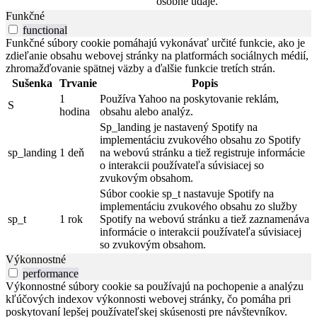
osobné údaje.
Funkčné
functional
Funkčné súbory cookie pomáhajú vykonávať určité funkcie, ako je
zdieľanie obsahu webovej stránky na platformách sociálnych médií,
zhromažďovanie spätnej väzby a ďalšie funkcie tretích strán.
Sušenka
Trvanie
Popis
1
Používa Yahoo na poskytovanie reklám,
S
hodina
obsahu alebo analýz.
Sp_landing je nastavený Spotify na
implementáciu zvukového obsahu zo Spotify
sp_landing
1 deň
na webovú stránku a tiež registruje informácie
o interakcii používateľa súvisiacej so
zvukovým obsahom.
Súbor cookie sp_t nastavuje Spotify na
implementáciu zvukového obsahu zo služby
sp_t
1 rok
Spotify na webovú stránku a tiež zaznamenáva
informácie o interakcii používateľa súvisiacej
so zvukovým obsahom.
Výkonnostné
performance
Výkonnostné súbory cookie sa používajú na pochopenie a analýzu
kľúčových indexov výkonnosti webovej stránky, čo pomáha pri
poskytovaní lepšej používateľskej skúsenosti pre návštevníkov.