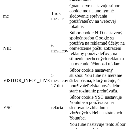
Quantserve nastavuje súbor
cookie mc na anonymné
1 rok 1
mc
sledovanie správania
mesiac
používateľov na webovej
lokalite.
Súbor cookie NID nastavený
spoločnosťou Google sa
používa na reklamné účely; na
6
NID
obmedzenie počtu zobrazení
mesiacov
reklamy používateľovi, na
stlmenie nechcených reklám a
na meranie účinnosti reklám.
Súbor cookie nastavený
5
službou YouTube na meranie
VISITOR_INFO1_LIVE
mesiacov
šírky pásma, ktorý určuje, či
27 dní
používateľ získa nové alebo
staré rozhranie prehrávača.
Súbor cookie YSC nastavuje
Youtube a používa sa na
YSC
relácia
sledovanie zhliadnutí
vložených videí na stránkach
Youtube.
YouTube nastavuje tento súbor