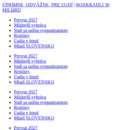
ÚPRIMNE, ODVÁŽNE, PRE ĽUDÍ
\
ROZKRADLI 30
MILIáRD
Prevrat 2027
Múdrejší vyhráva
Staň sa našim sympatizantom
Regióny
Ľudia v hnutí
Mladí SLOVENSKO
Prevrat 2027
Múdrejší vyhráva
Staň sa našim sympatizantom
Regióny
Ľudia v hnutí
Mladí SLOVENSKO
Prevrat 2027
Múdrejší vyhráva
Staň sa našim sympatizantom
Regióny
Ľudia v hnutí
Mladí SLOVENSKO
Prevrat 2027