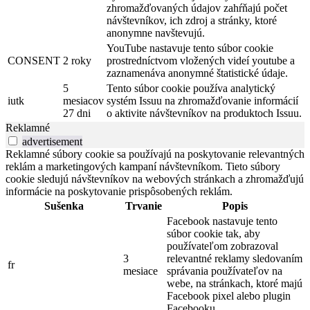
zhromažďovaných údajov zahŕňajú počet
návštevníkov, ich zdroj a stránky, ktoré
anonymne navštevujú.
YouTube nastavuje tento súbor cookie
CONSENT
2 roky
prostredníctvom vložených videí youtube a
zaznamenáva anonymné štatistické údaje.
5
Tento súbor cookie používa analytický
iutk
mesiacov
systém Issuu na zhromažďovanie informácií
27 dni
o aktivite návštevníkov na produktoch Issuu.
Reklamné
advertisement
Reklamné súbory cookie sa používajú na poskytovanie relevantných
reklám a marketingových kampaní návštevníkom. Tieto súbory
cookie sledujú návštevníkov na webových stránkach a zhromažďujú
informácie na poskytovanie prispôsobených reklám.
Sušenka
Trvanie
Popis
Facebook nastavuje tento
súbor cookie tak, aby
používateľom zobrazoval
3
relevantné reklamy sledovaním
fr
mesiace
správania používateľov na
webe, na stránkach, ktoré majú
Facebook pixel alebo plugin
Facebooku.