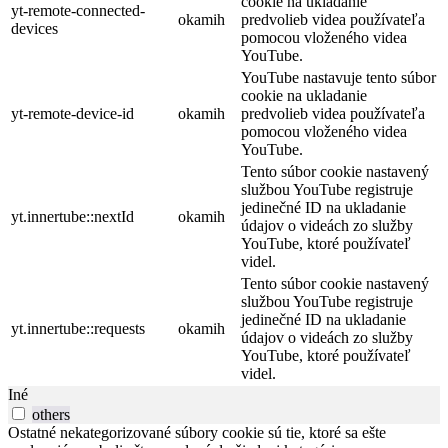
cookie na ukladanie
yt-remote-connected-
okamih
predvolieb videa používateľa
devices
pomocou vloženého videa
YouTube.
YouTube nastavuje tento súbor
cookie na ukladanie
yt-remote-device-id
okamih
predvolieb videa používateľa
pomocou vloženého videa
YouTube.
Tento súbor cookie nastavený
službou YouTube registruje
jedinečné ID na ukladanie
yt.innertube::nextId
okamih
údajov o videách zo služby
YouTube, ktoré používateľ
videl.
Tento súbor cookie nastavený
službou YouTube registruje
jedinečné ID na ukladanie
yt.innertube::requests
okamih
údajov o videách zo služby
YouTube, ktoré používateľ
videl.
Iné
others
Ostatné nekategorizované súbory cookie sú tie, ktoré sa ešte