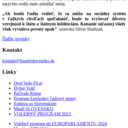
takýchto rodín malo prinášať istoty.
„Ak budú ľudia vedieť, že sa môžu na sociálny systém
v ťažkých chvíľach spoľahnúť, bude to zvyšovať dôveru
verejnosti k štátu a štátnym inštitúciám. Konanie súčasnej vlády
však vyvoláva presný opak”
uzatvára Silvia Shahzad.
Ďalšie novinky
Kontakt
kontakt@hnutieslovensko.sk
Linky
Dosť bolo Fica!
Hybaj Voliť
Pačivale Roma
Program Európskej ľudovej strany
Zmluva so Slovenskom
Mladí SLOVENSKO
VOLEBNÝ PROGRAM 2023
Volebný program do EUROPARLAMENTU 2024