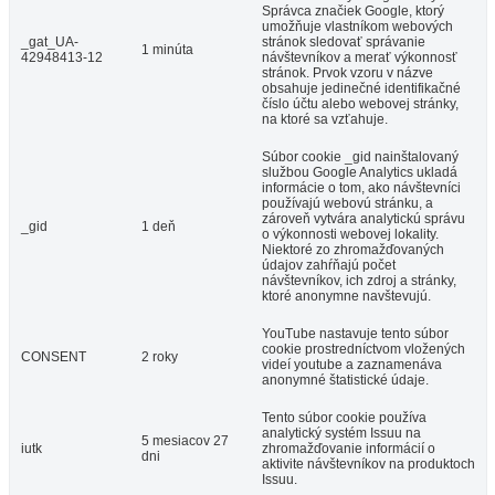
Správca značiek Google, ktorý
umožňuje vlastníkom webových
_gat_UA-
stránok sledovať správanie
1 minúta
42948413-12
návštevníkov a merať výkonnosť
stránok. Prvok vzoru v názve
obsahuje jedinečné identifikačné
číslo účtu alebo webovej stránky,
na ktoré sa vzťahuje.
Súbor cookie _gid nainštalovaný
službou Google Analytics ukladá
informácie o tom, ako návštevníci
používajú webovú stránku, a
zároveň vytvára analytickú správu
_gid
1 deň
o výkonnosti webovej lokality.
Niektoré zo zhromažďovaných
údajov zahŕňajú počet
návštevníkov, ich zdroj a stránky,
ktoré anonymne navštevujú.
YouTube nastavuje tento súbor
cookie prostredníctvom vložených
CONSENT
2 roky
videí youtube a zaznamenáva
anonymné štatistické údaje.
Tento súbor cookie používa
analytický systém Issuu na
5 mesiacov 27
iutk
zhromažďovanie informácií o
dni
aktivite návštevníkov na produktoch
Issuu.