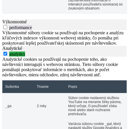
zaznamenáva informácie o
interakcii používateľa súvisiacej so
zvukovým obsahom.
Výkonnostné
performance
Výkonnostné súbory cookie sa používajú na pochopenie a analýzu
kľúčových indexov výkonnosti webovej stránky, čo pomáha pri
poskytovaní lepšej používateľskej skúsenosti pre návštevníkov.
Analytické
analytics
Analytické cookies sa používajú na pochopenie toho, ako
návštevníci interagujú s webovou stránkou. Tieto súbory cookie
pomáhajú poskytovať informácie o metrikách, ako je počet
návštevníkov, miera odchodov, zdroj návštevnosti atď.
Sušenka
Trvanie
Popis
Súbor cookie nastavený službou
YouTube na meranie šírky pásma,
_ga
2 roky
ktorý určuje, či používateľ získa
nové alebo staré rozhranie
prehrávača.
Variácia súboru cookie _gat, ktorý
nastavili služby Google Analytics a