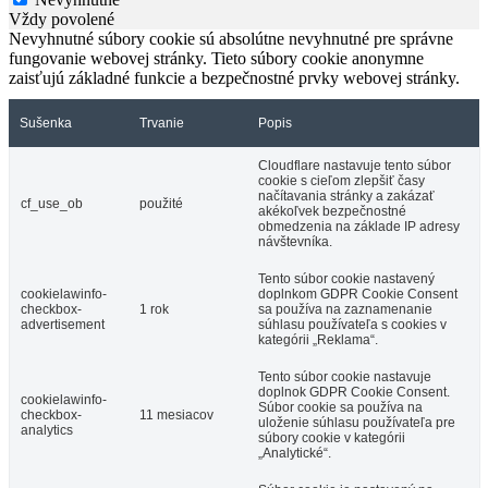
Vždy povolené
Nevyhnutné súbory cookie sú absolútne nevyhnutné pre správne
fungovanie webovej stránky. Tieto súbory cookie anonymne
zaisťujú základné funkcie a bezpečnostné prvky webovej stránky.
Sušenka
Trvanie
Popis
Cloudflare nastavuje tento súbor
cookie s cieľom zlepšiť časy
načítavania stránky a zakázať
cf_use_ob
použité
akékoľvek bezpečnostné
obmedzenia na základe IP adresy
návštevníka.
Tento súbor cookie nastavený
cookielawinfo-
doplnkom GDPR Cookie Consent
checkbox-
1 rok
sa používa na zaznamenanie
advertisement
súhlasu používateľa s cookies v
kategórii „Reklama“.
Tento súbor cookie nastavuje
doplnok GDPR Cookie Consent.
cookielawinfo-
Súbor cookie sa používa na
checkbox-
11 mesiacov
uloženie súhlasu používateľa pre
analytics
súbory cookie v kategórii
„Analytické“.