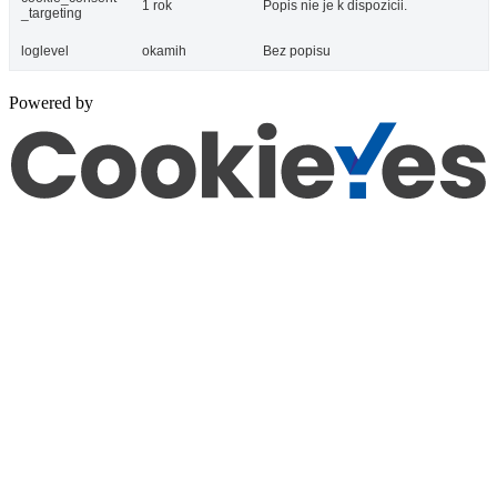
1 rok
Popis nie je k dispozícii.
_targeting
loglevel
okamih
Bez popisu
Powered by