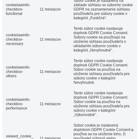
Súbor cookie je nastavený na
cookielawinfo-
základe súhlasu so súbormi cookie
checkbox-
11 mesiacov
GDPR na zaznamenanie súhlasu
functional
používateľa pre súbory cookie v
kategórii „Funkčné“.
Tento súbor cookie nastavuje
doplnok GDPR Cookie Consent.
cookielawinfo-
Súbory cookie sa používajú na
checkbox-
11 mesiacov
uloženie súhlasu používateľa s
necessary
ukladaním súborov cookie v
kategórii „Nevyhnutné“.
Tento súbor cookie nastavuje
doplnok GDPR Cookie Consent.
cookielawinfo-
Súbor cookie sa používa na
checkbox-
11 mesiacov
uloženie súhlasu používateľa pre
others
súbory cookie v kategórii
Nevyhnutné.
Tento súbor cookie nastavuje
doplnok GDPR Cookie Consent.
cookielawinfo-
Súbor cookie sa používa na
checkbox-
11 mesiacov
uloženie súhlasu používateľa pre
performance
súbory cookie v kategórii
„Výkonostné“.
Súbor cookie je nastavený
doplnkom GDPR Cookie Consent a
používa sa na uloženie toho, či
viewed_cookie_
11 mesiacov
používateľ súhlasil alebo