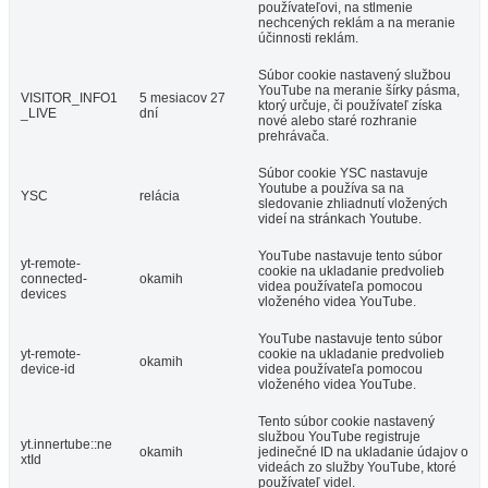
používateľovi, na stlmenie
nechcených reklám a na meranie
účinnosti reklám.
Súbor cookie nastavený službou
YouTube na meranie šírky pásma,
VISITOR_INFO1
5 mesiacov 27
ktorý určuje, či používateľ získa
_LIVE
dní
nové alebo staré rozhranie
prehrávača.
Súbor cookie YSC nastavuje
Youtube a používa sa na
YSC
relácia
sledovanie zhliadnutí vložených
videí na stránkach Youtube.
YouTube nastavuje tento súbor
yt-remote-
cookie na ukladanie predvolieb
connected-
okamih
videa používateľa pomocou
devices
vloženého videa YouTube.
YouTube nastavuje tento súbor
yt-remote-
cookie na ukladanie predvolieb
okamih
device-id
videa používateľa pomocou
vloženého videa YouTube.
Tento súbor cookie nastavený
službou YouTube registruje
yt.innertube::ne
okamih
jedinečné ID na ukladanie údajov o
xtId
videách zo služby YouTube, ktoré
používateľ videl.