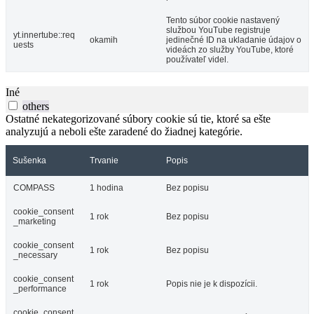
Tento súbor cookie nastavený
službou YouTube registruje
yt.innertube::req
okamih
jedinečné ID na ukladanie údajov o
uests
videách zo služby YouTube, ktoré
používateľ videl.
Iné
others
Ostatné nekategorizované súbory cookie sú tie, ktoré sa ešte
analyzujú a neboli ešte zaradené do žiadnej kategórie.
Sušenka
Trvanie
Popis
COMPASS
1 hodina
Bez popisu
cookie_consent
1 rok
Bez popisu
_marketing
cookie_consent
1 rok
Bez popisu
_necessary
cookie_consent
1 rok
Popis nie je k dispozícii.
_performance
cookie_consent