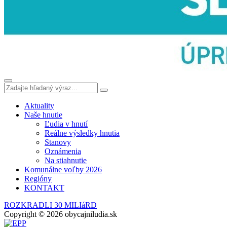
Aktuality
Naše hnutie
Ľudia v hnutí
Reálne výsledky hnutia
Stanovy
Oznámenia
Na stiahnutie
Komunálne voľby 2026
Regióny
KONTAKT
ROZKRADLI 30 MILIáRD
Copyright © 2026 obycajniludia.sk