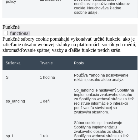
policy
nesúhlasil s používaním súborov
cookie. Neuchováva žiadne
osobné údaje.
Funkčné
functional
Funkčné súbory cookie pomáhajú vykonávať určité funkcie, ako je
zdieľanie obsahu webovej stránky na platformách sociálnych médií,
zhromažďovanie spätnej väzby a ďalšie funkcie tretích strán.
Sušenka
Trvanie
Popis
Používa Yahoo na poskytovanie
S
1 hodina
reklám, obsahu alebo analýz.
Sp_landing je nastavený Spotify na
implementáciu zvukového obsahu
zo Spotify na webovú stránku a tiež
sp_landing
1 deň
registruje informácie o interakcii
používateľa súvisiacej so
zvukovým obsahom.
Súbor cookie sp_t nastavuje
Spotify na implementáciu
zvukového obsahu zo služby
sp_t
1 rok
Spotify na webovú stránku a tiež