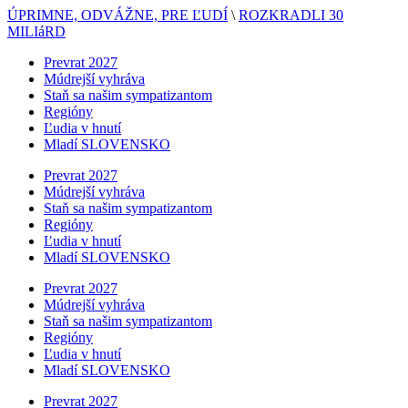
ÚPRIMNE, ODVÁŽNE, PRE ĽUDÍ
\
ROZKRADLI 30
MILIáRD
Prevrat 2027
Múdrejší vyhráva
Staň sa našim sympatizantom
Regióny
Ľudia v hnutí
Mladí SLOVENSKO
Prevrat 2027
Múdrejší vyhráva
Staň sa našim sympatizantom
Regióny
Ľudia v hnutí
Mladí SLOVENSKO
Prevrat 2027
Múdrejší vyhráva
Staň sa našim sympatizantom
Regióny
Ľudia v hnutí
Mladí SLOVENSKO
Prevrat 2027