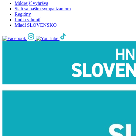
Múdrejší vyhráva
Staň sa našim sympatizantom
Regióny
Ľudia v hnutí
Mladí SLOVENSKO