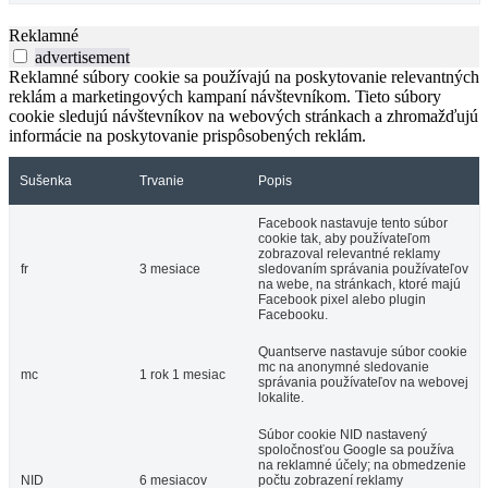
Reklamné
advertisement
Reklamné súbory cookie sa používajú na poskytovanie relevantných
reklám a marketingových kampaní návštevníkom. Tieto súbory
cookie sledujú návštevníkov na webových stránkach a zhromažďujú
informácie na poskytovanie prispôsobených reklám.
Sušenka
Trvanie
Popis
Facebook nastavuje tento súbor
cookie tak, aby používateľom
zobrazoval relevantné reklamy
fr
3 mesiace
sledovaním správania používateľov
na webe, na stránkach, ktoré majú
Facebook pixel alebo plugin
Facebooku.
Quantserve nastavuje súbor cookie
mc na anonymné sledovanie
mc
1 rok 1 mesiac
správania používateľov na webovej
lokalite.
Súbor cookie NID nastavený
spoločnosťou Google sa používa
na reklamné účely; na obmedzenie
NID
6 mesiacov
počtu zobrazení reklamy