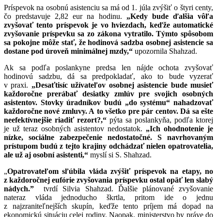
Príspevok na osobnú asistenciu sa má od 1. júla zvýšiť o štyri centy,
čo predstavuje 2,82 eur na hodinu.
„Kedy bude ďalšia vôľa
zvyšovať tento príspevok je vo hviezdach, keďže automatické
zvyšovanie príspevku sa zo zákona vytratilo. Týmto spôsobom
sa pokojne môže stať, že hodinová sadzba osobnej asistencie sa
dostane pod úroveň minimálnej mzdy,“
upozornila Shahzad.
Ak sa podľa poslankyne predsa len nájde ochota zvyšovať
hodinovú sadzbu, dá sa predpokladať, ako to bude vyzerať
v praxi.
„Desaťtisíc užívateľov osobnej asistencie bude musieť
každoročne prerábať desiatky zmlúv pre svojich osobných
asistentov. Stovky úradníkov budú „do systému“ nahadzovať
každoročne nové zmluvy. A to všetko pre pár centov. Dá sa ešte
neefektívnejšie riadiť rezort?,“
pýta sa poslankyňa, podľa ktorej
je už teraz osobných asistentov nedostatok.
„Ich ohodnotenie je
nízke, sociálne zabezpečenie nedostatočné. S navrhovaným
prístupom budú z tejto krajiny odchádzať nielen opatrovatelia,
ale už aj osobní asistenti,“
myslí si S. Shahzad.
„
Opatrovateľom sľúbila vláda zvýšiť príspevok na etapy, no
z každoročnej eufórie zvyšovania príspevku ostal opäť len slabý
nádych.”
tvrdí Silvia Shahzad. Ďalšie plánované zvyšovanie
nateraz vláda jednoducho škrtla, pritom ide o jednu
z najzraniteľnejších skupín, keďže tento príjem má dopad na
ekonomickú situáciu celej rodiny. Naopak, ministerstvo by práve do