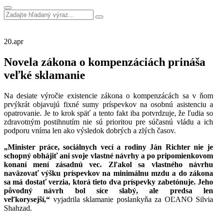
20.
apr
Novela zákona o kompenzáciách prináša
veľké sklamanie
Na desiate výročie existencie zákona o kompenzácách sa v ňom
prvýkrát objavujú fixné sumy príspevkov na osobnú asistenciu a
opatrovanie. Je to krok späť a tento fakt iba potvrdzuje, že ľudia so
zdravotným postihnutím nie sú prioritou pre súčasnú vládu a ich
podporu vníma len ako výsledok dobrých a zlých časov.
„Minister práce, sociálnych vecí a rodiny Ján Richter nie je
schopný obhájiť ani svoje vlastné návrhy a po pripomienkovom
konaní mení zásadnú vec. Zľakol sa vlastného návrhu
naväzovať výšku príspevkov na minimálnu mzdu a do zákona
sa má dostať verzia, ktorá tieto dva príspevky zabetónuje. Jeho
pôvodný návrh bol síce slabý, ale predsa len
veľkorysejší,“
vyjadrila sklamanie poslankyňa za OĽANO Silvia
Shahzad.