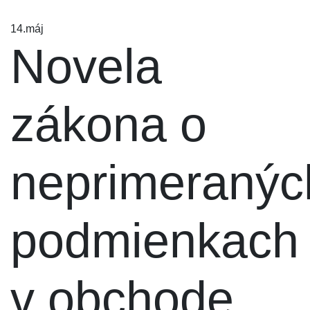
14.
máj
Novela
zákona o
neprimeranýc
podmienkach
v obchode