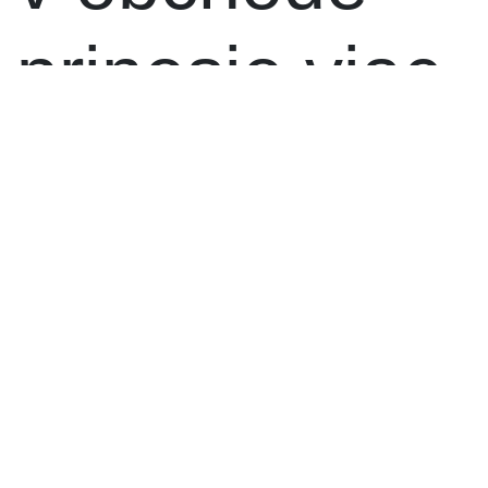
prinesie viac
slovenských
výrobkov na
pultoch
obchodov