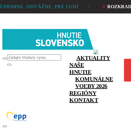
ÚPRIMNE, ODVÁŽNE, PRE ĽUDÍ
\
ROZKRADL
AKTUALITY
NAŠE
HNUTIE
KOMUNÁLNE
VOĽBY 2026
REGIÓNY
KONTAKT