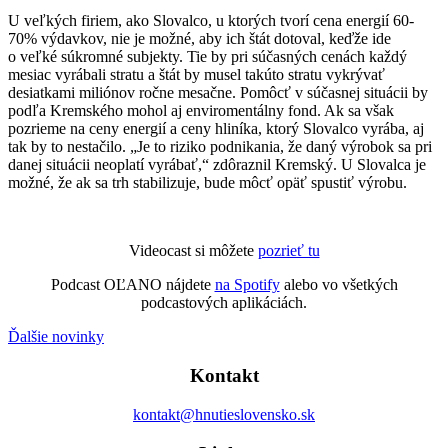
U veľkých firiem, ako Slovalco, u ktorých tvorí cena energií 60-
70% výdavkov, nie je možné, aby ich štát dotoval, keďže ide
o veľké súkromné subjekty. Tie by pri súčasných cenách každý
mesiac vyrábali stratu a štát by musel takúto stratu vykrývať
desiatkami miliónov ročne mesačne. Pomôcť v súčasnej situácii by
podľa Kremského mohol aj enviromentálny fond. Ak sa však
pozrieme na ceny energií a ceny hliníka, ktorý Slovalco vyrába, aj
tak by to nestačilo. „Je to riziko podnikania, že daný výrobok sa pri
danej situácii neoplatí vyrábať,“ zdôraznil Kremský. U Slovalca je
možné, že ak sa trh stabilizuje, bude môcť opäť spustiť výrobu.
Videocast si môžete
pozrieť tu
Podcast OĽANO nájdete
na Spotify
alebo vo všetkých
podcastových aplikáciách.
Ďalšie novinky
Kontakt
kontakt@hnutieslovensko.sk