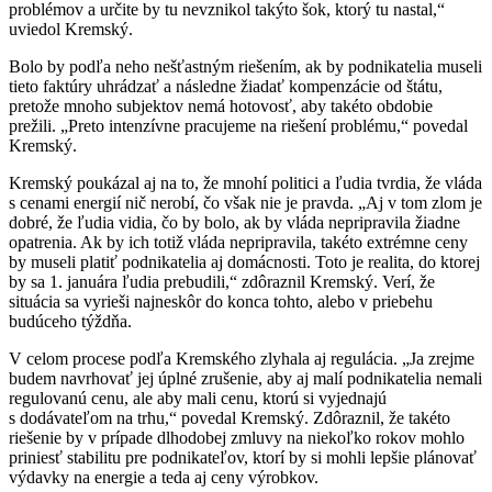
problémov a určite by tu nevznikol takýto šok, ktorý tu nastal,“
uviedol Kremský.
Bolo by podľa neho nešťastným riešením, ak by podnikatelia museli
tieto faktúry uhrádzať a následne žiadať kompenzácie od štátu,
pretože mnoho subjektov nemá hotovosť, aby takéto obdobie
prežili. „Preto intenzívne pracujeme na riešení problému,“ povedal
Kremský.
Kremský poukázal aj na to, že mnohí politici a ľudia tvrdia, že vláda
s cenami energií nič nerobí, čo však nie je pravda. „Aj v tom zlom je
dobré, že ľudia vidia, čo by bolo, ak by vláda nepripravila žiadne
opatrenia. Ak by ich totiž vláda nepripravila, takéto extrémne ceny
by museli platiť podnikatelia aj domácnosti. Toto je realita, do ktorej
by sa 1. januára ľudia prebudili,“ zdôraznil Kremský. Verí, že
situácia sa vyrieši najneskôr do konca tohto, alebo v priebehu
budúceho týždňa.
V celom procese podľa Kremského zlyhala aj regulácia. „Ja zrejme
budem navrhovať jej úplné zrušenie, aby aj malí podnikatelia nemali
regulovanú cenu, ale aby mali cenu, ktorú si vyjednajú
s dodávateľom na trhu,“ povedal Kremský. Zdôraznil, že takéto
riešenie by v prípade dlhodobej zmluvy na niekoľko rokov mohlo
priniesť stabilitu pre podnikateľov, ktorí by si mohli lepšie plánovať
výdavky na energie a teda aj ceny výrobkov.