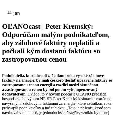
13.
jan
OĽANOcast | Peter Kremský:
Odporúčam malým podnikateľom,
aby zálohové faktúry neplatili a
počkali kým dostanú faktúru so
zastropovanou cenou
Podnikatelia, ktorí dostali začiatkom roka vysoké zálohové
faktúry na energie, by mali čoskoro dostať upravené faktúry so
zastropovanou cenou energií a rozdiel medzi skutočnou
a zastropovanou cenou by bol potom vykompenzovaný
dodávateľom.
Uviedol to v novom podcaste OĽANO predseda
hospodárskeho výboru NR SR Peter Kremský k situácii s extrémne
navýšenými zálohovými faktúrami za energie, ktoré začiatkom roka
prekvapili podnikateľov a iné subjekty. „Toto je riešenie, ktoré som
navrhoval v minulosti, je jednoduchšie, čistejšie, vzniklo by menej