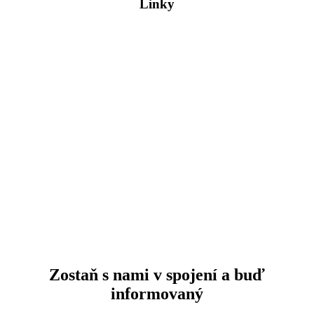
Linky
Dosť bolo Fica!
Hybaj Voliť
Pačivale Roma
Program Európskej ľudovej strany
Zmluva so Slovenskom
Mladí SLOVENSKO
VOLEBNÝ PROGRAM 2023
Volebný program do EUROPARLAMENTU 2024
Manifest EPP 2024
Stanovy
Oznámenia
Na stiahnutie
Spracovanie osobných údajov
Používanie cookies
Zostaň s nami v spojení a buď
informovaný