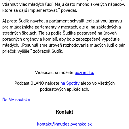
vtiahnuť viac mladých ľudí. Majú často mnoho skvelých nápadov,
ktoré sa dajú implementovať,“ povedal.
Aj preto Šudík navrhol a parlament schválil legislatívnu úpravu
pre mládežnícke parlamenty v mestách, ale aj na základných a
stredných školách. Tie sú podľa Šudíka postavené na úroveň
poradných orgánov a komisií, aby bolo zabezpečené vypočutie
mladých. „Posunuli sme úroveň rozhodovania mladých ľudí o pár
priečok vyššie,“ zdôraznil Šudík.
Videocast si môžete
pozrieť tu.
Podcast OĽANO nájdete
na Spotify
alebo vo všetkých
podcastových aplikáciách.
Ďalšie novinky
Kontakt
kontakt@hnutieslovensko.sk