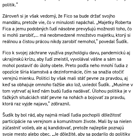
politik.“
Zároveň si je však vedomý, že Fico sa bude držať svojho
mandátu, pretože vie, čo v minulosti napáchal. „Majetky Roberta
Fica a jemu podobných ľudí násobne prevyšujú možnosti toho, čo
si mohli zarobiť,… má neobmedzené množstvo majetku, ktorý si
reálnou a čistou prácou nikdy zarobiť nemohol,“ povedal Šudík.
Fico k svojej záchrane využíva psychológiu davu, pandemickú aj
ukrajinskú krízu, aby ľudí zneistil, vyvolával vášne a sám sa
mohol postaviť do úlohy obete. Preto podľa neho mnohí ľudia z
opozície šíria klamstvá a dezinformácie, čím sa snažia otočiť
verejnú mienku. Politici by však mali stáť pevne za pravdou, aj
keď sa obhajuje omnoho ťažšie ako lož, uviedol Šudík. „Musíme v
tom vytrvať aj keď nám budú ľudia nadávať. Úlohou politika je v
ťažkých situáciách stáť pevne na nohách a bojovať za pravdu,
ktorá raz vyjde najavo,“ zdôraznil.
Šudík by bol rád, aby najmä mladí ľudia pochopili dôležitosť
participácie na verejnom a komunitnom živote. Mali by sa nielen
zúčastniť volieb, ale aj kandidovať, pretože najlepšie poznajú
svoje mesto alebo obec. „Je dôležité, aby sa podarilo do politiky