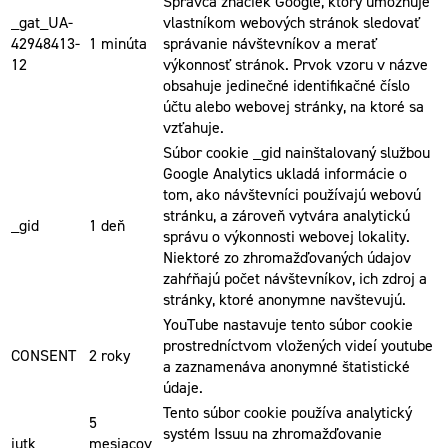
Správca značiek Google, ktorý umožňuje
_gat_UA-
vlastníkom webových stránok sledovať
42948413-
1 minúta
správanie návštevníkov a merať
12
výkonnosť stránok. Prvok vzoru v názve
obsahuje jedinečné identifikačné číslo
účtu alebo webovej stránky, na ktoré sa
vzťahuje.
Súbor cookie _gid nainštalovaný službou
Google Analytics ukladá informácie o
tom, ako návštevníci používajú webovú
stránku, a zároveň vytvára analytickú
_gid
1 deň
správu o výkonnosti webovej lokality.
Niektoré zo zhromažďovaných údajov
zahŕňajú počet návštevníkov, ich zdroj a
stránky, ktoré anonymne navštevujú.
YouTube nastavuje tento súbor cookie
prostredníctvom vložených videí youtube
CONSENT
2 roky
a zaznamenáva anonymné štatistické
údaje.
Tento súbor cookie používa analytický
5
systém Issuu na zhromažďovanie
iutk
mesiacov