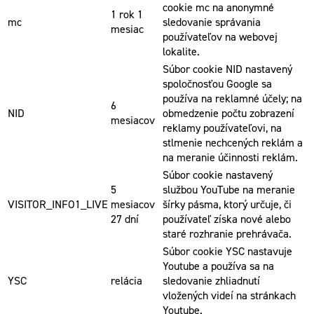
cookie mc na anonymné
1 rok 1
mc
sledovanie správania
mesiac
používateľov na webovej
lokalite.
Súbor cookie NID nastavený
spoločnosťou Google sa
používa na reklamné účely; na
6
NID
obmedzenie počtu zobrazení
mesiacov
reklamy používateľovi, na
stlmenie nechcených reklám a
na meranie účinnosti reklám.
Súbor cookie nastavený
5
službou YouTube na meranie
VISITOR_INFO1_LIVE
mesiacov
šírky pásma, ktorý určuje, či
27 dní
používateľ získa nové alebo
staré rozhranie prehrávača.
Súbor cookie YSC nastavuje
Youtube a používa sa na
YSC
relácia
sledovanie zhliadnutí
vložených videí na stránkach
Youtube.