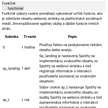
Funkčné
functional
Funkčné súbory cookie pomáhajú vykonávať určité funkcie, ako
je zdieľanie obsahu webovej stránky na platformách sociálnych
médií, zhromažďovanie spätnej väzby a ďalšie funkcie tretích
strán.
Sušenka
Trvanie
Popis
Používa Yahoo na poskytovanie reklám,
S
1 hodina
obsahu alebo analýz.
Sp_landing je nastavený Spotify na
implementáciu zvukového obsahu zo
Spotify na webovú stránku a tiež
sp_landing
1 deň
registruje informácie o interakcii
používateľa súvisiacej so zvukovým
obsahom.
Súbor cookie sp_t nastavuje Spotify na
implementáciu zvukového obsahu zo
služby Spotify na webovú stránku a tiež
sp_t
1 rok
zaznamenáva informácie o interakcii
používateľa súvisiacej so zvukovým