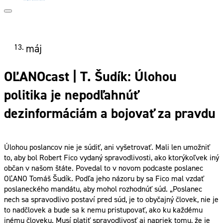
13.
máj
OĽANOcast | T. Šudík: Úlohou
politika je nepodľahnúť
dezinformáciám a bojovať za pravdu
Úlohou poslancov nie je súdiť, ani vyšetrovať. Mali len umožniť
to, aby bol Robert Fico vydaný spravodlivosti, ako ktorýkoľvek iný
občan v našom štáte. Povedal to v novom podcaste poslanec
OĽANO Tomáš Šudík. Podľa jeho názoru by sa Fico mal vzdať
poslaneckého mandátu, aby mohol rozhodnúť súd. „Poslanec
nech sa spravodlivo postaví pred súd, je to obyčajný človek, nie je
to nadčlovek a bude sa k nemu pristupovať, ako ku každému
inému človeku. Musí platiť spravodlivosť aj napriek tomu, že je