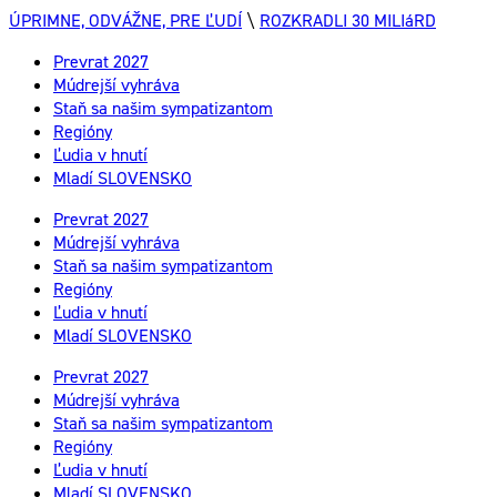
ÚPRIMNE, ODVÁŽNE, PRE ĽUDÍ
\
ROZKRADLI 30 MILIáRD
Prevrat 2027
Múdrejší vyhráva
Staň sa našim sympatizantom
Regióny
Ľudia v hnutí
Mladí SLOVENSKO
Prevrat 2027
Múdrejší vyhráva
Staň sa našim sympatizantom
Regióny
Ľudia v hnutí
Mladí SLOVENSKO
Prevrat 2027
Múdrejší vyhráva
Staň sa našim sympatizantom
Regióny
Ľudia v hnutí
Mladí SLOVENSKO