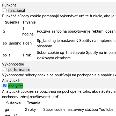
Funkčné
functional
Funkčné súbory cookie pomáhajú vykonávať určité funkcie, ako je z
Sušenka
Trvanie
1
S
Používa Yahoo na poskytovanie reklám, obsahu
hodina
Sp_landing je nastavený Spotify na implementá
sp_landing
1 deň
obsahom.
Súbor cookie sp_t nastavuje Spotify na imple
sp_t
1 rok
zvukovým obsahom.
Výkonnostné
performance
Výkonnostné súbory cookie sa používajú na pochopenie a analýzu k
Analytické
analytics
Analytické cookies sa používajú na pochopenie toho, ako návštevn
odchodov, zdroj návštevnosti atď.
Sušenka
Trvanie
_ga
2 roky
Súbor cookie nastavený službou YouTube na
_gat_UA-