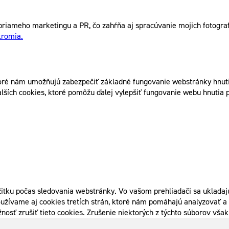
riameho marketingu a PR, čo zahŕňa aj spracúvanie mojich fotografi
kromia.
ré nám umožňujú zabezpečiť základné fungovanie webstránky hnutia
lších cookies, ktoré pomôžu ďalej vylepšiť fungovanie webu hnutia p
itku počas sledovania webstránky. Vo vašom prehliadači sa ukladajú
užívame aj cookies tretích strán, ktoré nám pomáhajú analyzovať a 
nosť zrušiť tieto cookies. Zrušenie niektorých z týchto súborov vš