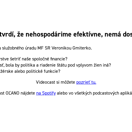
tvrdí, že nehospodárime efektívne, nemá dos
u služobného úradu MF SR Veronikou Gmiterko.
stve šetriť naše spoločné financie?
, bola by politika a riadenie štátu pod vplyvom žien iná?
érske alebo politické funkcie?
Videocast si môžete
pozrieť tu.
ast OĽANO nájdete
na Spotify
alebo vo všetkých podcastových apliká