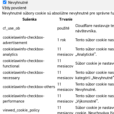
Nevyhnutné
Vždy povolené
Nevyhnutné súbory cookie sú absolútne nevyhnutné pre správne fu
Sušenka
Trvanie
Cloudflare nastavuje t
cf_use_ob
použité
návštevníka.
cookielawinfo-checkbox-
1 rok
Tento súbor cookie na
advertisement
cookielawinfo-checkbox-
11
Tento súbor cookie nas
analytics
mesiacov
„Analytické“.
cookielawinfo-checkbox-
11
Súbor cookie je nasta
functional
mesiacov
cookielawinfo-checkbox-
11
Tento súbor cookie nas
necessary
mesiacov
kategórii „Nevyhnutné“
11
Tento súbor cookie nas
cookielawinfo-checkbox-others
mesiacov
Nevyhnutné.
cookielawinfo-checkbox-
11
Tento súbor cookie nas
performance
mesiacov
„Výkonostné“.
11
Súbor cookie je nastav
viewed_cookie_policy
mesiacov
cookie. Neuchováva ži