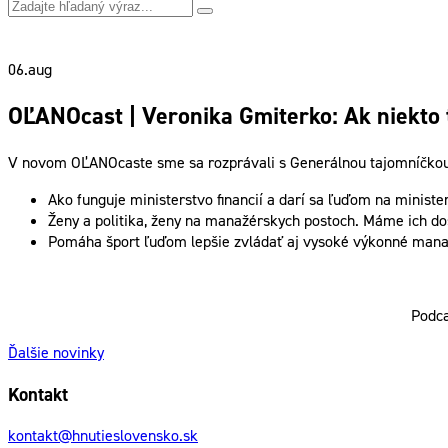
06.
aug
OĽANOcast | Veronika Gmiterko: Ak niekto 
V novom OĽANOcaste sme sa rozprávali s Generálnou tajomníčko
Ako funguje ministerstvo financií a darí sa ľuďom na minister
Ženy a politika, ženy na manažérskych postoch. Máme ich dosť
Pomáha šport ľuďom lepšie zvládať aj vysoké výkonné manaž
Podc
Ďalšie novinky
Kontakt
kontakt@hnutieslovensko.sk