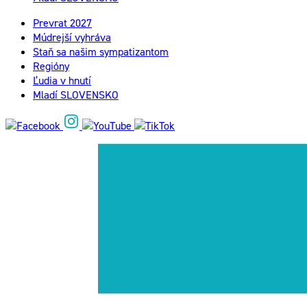
Prevrat 2027
Múdrejší vyhráva
Staň sa našim sympatizantom
Regióny
Ľudia v hnutí
Mladí SLOVENSKO