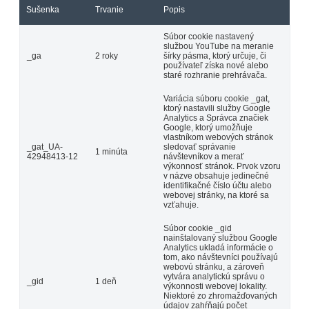
Sušenka
Trvanie
Popis
Súbor cookie nastavený
službou YouTube na meranie
_ga
2 roky
šírky pásma, ktorý určuje, či
používateľ získa nové alebo
staré rozhranie prehrávača.
Variácia súboru cookie _gat,
ktorý nastavili služby Google
Analytics a Správca značiek
Google, ktorý umožňuje
vlastníkom webových stránok
_gat_UA-
sledovať správanie
1 minúta
42948413-12
návštevníkov a merať
výkonnosť stránok. Prvok vzoru
v názve obsahuje jedinečné
identifikačné číslo účtu alebo
webovej stránky, na ktoré sa
vzťahuje.
Súbor cookie _gid
nainštalovaný službou Google
Analytics ukladá informácie o
tom, ako návštevníci používajú
webovú stránku, a zároveň
vytvára analytickú správu o
_gid
1 deň
výkonnosti webovej lokality.
Niektoré zo zhromažďovaných
údajov zahŕňajú počet