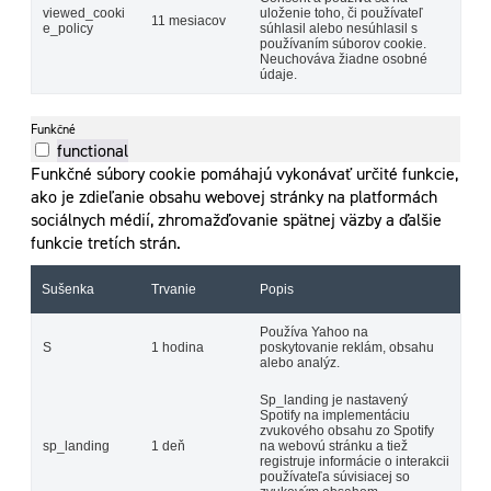
viewed_cooki
uloženie toho, či používateľ
11 mesiacov
e_policy
súhlasil alebo nesúhlasil s
používaním súborov cookie.
Neuchováva žiadne osobné
údaje.
Funkčné
functional
Funkčné súbory cookie pomáhajú vykonávať určité funkcie,
ako je zdieľanie obsahu webovej stránky na platformách
sociálnych médií, zhromažďovanie spätnej väzby a ďalšie
funkcie tretích strán.
Sušenka
Trvanie
Popis
Používa Yahoo na
S
1 hodina
poskytovanie reklám, obsahu
alebo analýz.
Sp_landing je nastavený
Spotify na implementáciu
zvukového obsahu zo Spotify
sp_landing
1 deň
na webovú stránku a tiež
registruje informácie o interakcii
používateľa súvisiacej so