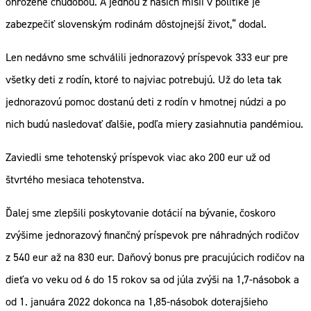
ohrozené chudobou. A jednou z našich misií v politike je
zabezpečiť slovenským rodinám dôstojnejší život,“ dodal.
Len nedávno sme schválili jednorazový príspevok 333 eur pre
všetky deti z rodín, ktoré to najviac potrebujú. Už do leta tak
jednorazovú pomoc dostanú deti z rodín v hmotnej núdzi a po
nich budú nasledovať ďalšie, podľa miery zasiahnutia pandémiou.
Zaviedli sme tehotenský príspevok viac ako 200 eur už od
štvrtého mesiaca tehotenstva.
Ďalej sme zlepšili poskytovanie dotácií na bývanie, čoskoro
zvýšime jednorazový finančný príspevok pre náhradných rodičov
z 540 eur až na 830 eur. Daňový bonus pre pracujúcich rodičov na
dieťa vo veku od 6 do 15 rokov sa od júla zvýši na 1,7-násobok a
od 1. januára 2022 dokonca na 1,85-násobok doterajšieho