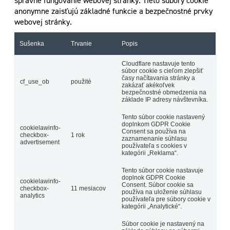
správne fungovanie webovej stránky. Tieto súbory cookie
anonymne zaisťujú základné funkcie a bezpečnostné prvky
webovej stránky.
Sušenka
Trvanie
Popis
Cloudflare nastavuje tento
súbor cookie s cieľom zlepšiť
časy načítavania stránky a
cf_use_ob
použité
zakázať akékoľvek
bezpečnostné obmedzenia na
základe IP adresy návštevníka.
Tento súbor cookie nastavený
doplnkom GDPR Cookie
cookielawinfo-
Consent sa používa na
checkbox-
1 rok
zaznamenanie súhlasu
advertisement
používateľa s cookies v
kategórii „Reklama“.
Tento súbor cookie nastavuje
doplnok GDPR Cookie
cookielawinfo-
Consent. Súbor cookie sa
checkbox-
11 mesiacov
používa na uloženie súhlasu
analytics
používateľa pre súbory cookie v
kategórii „Analytické“.
Súbor cookie je nastavený na