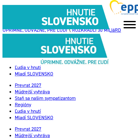
ÚPRIMNE, ODVÁŽNE, PRE ĽUDÍ
\
ROZKRADLI 30 MILIáRD
Prevrat 2027
Múdrejší vyhráva
Staň sa našim sympatizantom
Regióny
Ľudia v hnutí
Mladí SLOVENSKO
Prevrat 2027
Múdrejší vyhráva
Staň sa našim sympatizantom
Regióny
Ľudia v hnutí
Mladí SLOVENSKO
Prevrat 2027
Múdrejší vyhráva