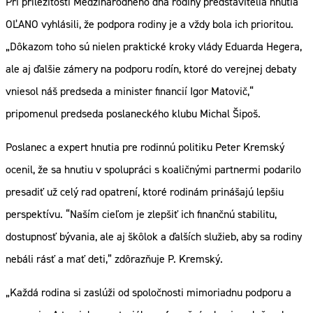
Pri príležitosti Medzinárodného dňa rodiny predstavitelia hnutia
OĽANO vyhlásili, že podpora rodiny je a vždy bola ich prioritou.
„Dôkazom toho sú nielen praktické kroky vlády Eduarda Hegera,
ale aj ďalšie zámery na podporu rodín, ktoré do verejnej debaty
vniesol náš predseda a minister financií Igor Matovič,“
pripomenul predseda poslaneckého klubu Michal Šipoš.
Poslanec a expert hnutia pre rodinnú politiku Peter Kremský
ocenil, že sa hnutiu v spolupráci s koaličnými partnermi podarilo
presadiť už celý rad opatrení, ktoré rodinám prinášajú lepšiu
perspektívu. “Naším cieľom je zlepšiť ich finančnú stabilitu,
dostupnosť bývania, ale aj škôlok a ďalších služieb, aby sa rodiny
nebáli rásť a mať deti,” zdôrazňuje P. Kremský.
„Každá rodina si zaslúži od spoločnosti mimoriadnu podporu a