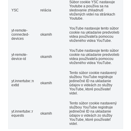
Súbor cookie YSC nastavuje
Youtube a používa sa na
YSC
relácia
sledovanie zhliadnutí
vložených videí na stránkach
Youtube.
YouTube nastavuje tento súbor
yt-remote-
cookie na ukladanie predvolieb
connected-
okamih
videa používateľa pomocou
devices
vloženého videa YouTube.
YouTube nastavuje tento súbor
yt-remote-
cookie na ukladanie predvolieb
okamih
device-id
videa používateľa pomocou
vloženého videa YouTube.
Tento súbor cookie nastavený
službou YouTube registruje
yt.innertube::n
jedinečné ID na ukladanie
okamih
extId
údajov o videách zo služby
YouTube, ktoré používateľ
videl.
Tento súbor cookie nastavený
službou YouTube registruje
yt.innertube::r
jedinečné ID na ukladanie
okamih
equests
údajov o videách zo služby
YouTube, ktoré používateľ
videl.