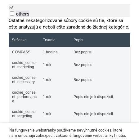
Iné
others
Ostatné nekategorizované súbory cookie sú tie, ktoré sa
ešte analyzujú a neboli ešte zaradené do žiadnej kategórie.
Sušenka
Trvanie
Popis
COMPASS
1 hodina
Bez popisu
cookie_conse
1 rok
Bez popisu
nt_marketing
cookie_conse
1 rok
Bez popisu
nt_necessary
cookie_conse
nt_performanc
1 rok
Popis nie je k dispozícii.
e
cookie_conse
1 rok
Popis nie je k dispozícii.
nt_targeting
loglevel
okamih
Bez popisu
Na fungovanie webstránky používame nevyhnutné cookies, ktoré
nám umožňujú zabezpečiť základné fungovanie webstránky hnutia.