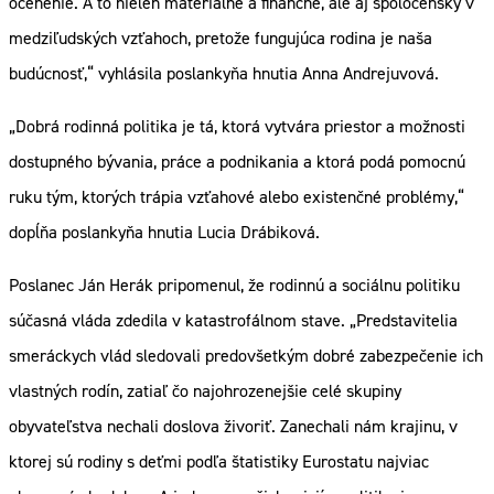
ocenenie. A to nielen materiálne a finančné, ale aj spoločensky v
medziľudských vzťahoch, pretože fungujúca rodina je naša
budúcnosť,“ vyhlásila poslankyňa hnutia Anna Andrejuvová.
„Dobrá rodinná politika je tá, ktorá vytvára priestor a možnosti
dostupného bývania, práce a podnikania a ktorá podá pomocnú
ruku tým, ktorých trápia vzťahové alebo existenčné problémy,“
dopĺňa poslankyňa hnutia Lucia Drábiková.
Poslanec Ján Herák pripomenul, že rodinnú a sociálnu politiku
súčasná vláda zdedila v katastrofálnom stave. „Predstavitelia
smeráckych vlád sledovali predovšetkým dobré zabezpečenie ich
vlastných rodín, zatiaľ čo najohrozenejšie celé skupiny
obyvateľstva nechali doslova živoriť. Zanechali nám krajinu, v
ktorej sú rodiny s deťmi podľa štatistiky Eurostatu najviac