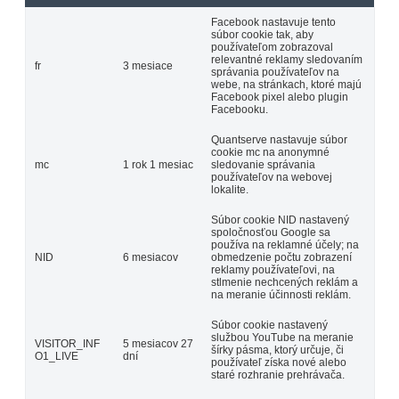
Facebook nastavuje tento
súbor cookie tak, aby
používateľom zobrazoval
relevantné reklamy sledovaním
fr
3 mesiace
správania používateľov na
webe, na stránkach, ktoré majú
Facebook pixel alebo plugin
Facebooku.
Quantserve nastavuje súbor
cookie mc na anonymné
mc
1 rok 1 mesiac
sledovanie správania
používateľov na webovej
lokalite.
Súbor cookie NID nastavený
spoločnosťou Google sa
používa na reklamné účely; na
NID
6 mesiacov
obmedzenie počtu zobrazení
reklamy používateľovi, na
stlmenie nechcených reklám a
na meranie účinnosti reklám.
Súbor cookie nastavený
službou YouTube na meranie
VISITOR_INF
5 mesiacov 27
šírky pásma, ktorý určuje, či
O1_LIVE
dní
používateľ získa nové alebo
staré rozhranie prehrávača.