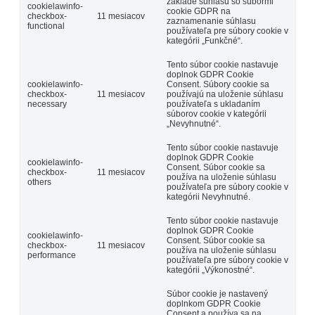
základe súhlasu so súbormi
cookielawinfo-
cookie GDPR na
checkbox-
11 mesiacov
zaznamenanie súhlasu
functional
používateľa pre súbory cookie v
kategórii „Funkčné“.
Tento súbor cookie nastavuje
doplnok GDPR Cookie
cookielawinfo-
Consent. Súbory cookie sa
checkbox-
11 mesiacov
používajú na uloženie súhlasu
necessary
používateľa s ukladaním
súborov cookie v kategórii
„Nevyhnutné“.
Tento súbor cookie nastavuje
doplnok GDPR Cookie
cookielawinfo-
Consent. Súbor cookie sa
checkbox-
11 mesiacov
používa na uloženie súhlasu
others
používateľa pre súbory cookie v
kategórii Nevyhnutné.
Tento súbor cookie nastavuje
doplnok GDPR Cookie
cookielawinfo-
Consent. Súbor cookie sa
checkbox-
11 mesiacov
používa na uloženie súhlasu
performance
používateľa pre súbory cookie v
kategórii „Výkonostné“.
Súbor cookie je nastavený
doplnkom GDPR Cookie
Consent a používa sa na