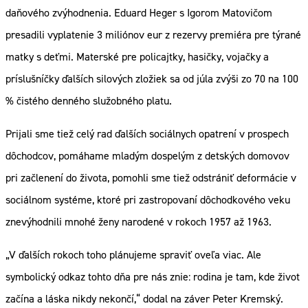
daňového zvýhodnenia. Eduard Heger s Igorom Matovičom
presadili vyplatenie 3 miliónov eur z rezervy premiéra pre týrané
matky s deťmi. Materské pre policajtky, hasičky, vojačky a
príslušníčky ďalších silových zložiek sa od júla zvýši zo 70 na 100
% čistého denného služobného platu.
Prijali sme tiež celý rad ďalších sociálnych opatrení v prospech
dôchodcov, pomáhame mladým dospelým z detských domovov
pri začlenení do života, pomohli sme tiež odstrániť deformácie v
sociálnom systéme, ktoré pri zastropovaní dôchodkového veku
znevýhodnili mnohé ženy narodené v rokoch 1957 až 1963.
„V ďalších rokoch toho plánujeme spraviť oveľa viac. Ale
symbolický odkaz tohto dňa pre nás znie: rodina je tam, kde život
začína a láska nikdy nekončí,“ dodal na záver Peter Kremský.