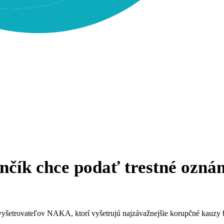
čík chce podať trestné ozná
 vyšetrovateľov NAKA, ktorí vyšetrujú najzávažnejšie korupčné kauzy 