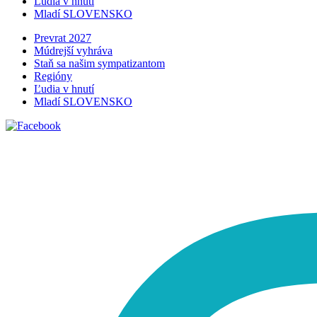
Ľudia v hnutí
Mladí SLOVENSKO
Prevrat 2027
Múdrejší vyhráva
Staň sa našim sympatizantom
Regióny
Ľudia v hnutí
Mladí SLOVENSKO