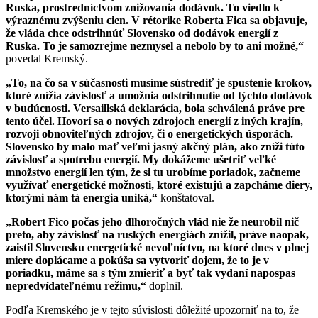
Ruska, prostredníctvom znižovania dodávok. To viedlo k
výraznému zvýšeniu cien. V rétorike Roberta Fica sa objavuje,
že vláda chce odstrihnúť Slovensko od dodávok energií z
Ruska. To je samozrejme nezmysel a nebolo by to ani možné,“
povedal Kremský.
„To, na čo sa v súčasnosti musíme sústrediť je spustenie krokov,
ktoré znížia závislosť a umožnia odstrihnutie od týchto dodávok
v budúcnosti. Versaillská deklarácia, bola schválená práve pre
tento účel. Hovorí sa o nových zdrojoch energií z iných krajín,
rozvoji obnoviteľných zdrojov, či o energetických úsporách.
Slovensko by malo mať veľmi jasný akčný plán, ako zníži túto
závislosť a spotrebu energií. My dokážeme ušetriť veľké
množstvo energií len tým, že si tu urobíme poriadok, začneme
využívať energetické možnosti, ktoré existujú a zapcháme diery,
ktorými nám tá energia uniká,“
konštatoval.
„Robert Fico počas jeho dlhoročných vlád nie že neurobil nič
preto, aby závislosť na ruských energiách znížil, práve naopak,
zaistil Slovensku energetické nevoľníctvo, na ktoré dnes v plnej
miere doplácame a pokúša sa vytvoriť dojem, že to je v
poriadku, máme sa s tým zmieriť a byť tak vydaní napospas
nepredvídateľnému režimu,“
doplnil.
Podľa Kremského je v tejto súvislosti dôležité upozorniť na to, že