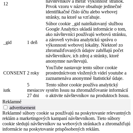
návštevníkov a merať výkonnosť stránok.
12
Prvok vzoru v názve obsahuje jedinečné
identifikačné číslo účtu alebo webovej
stránky, na ktoré sa vzťahuje.
Súbor cookie _gid nainštalovaný službou
Google Analytics ukladá informácie o tom,
ako návštevníci používajú webovú stránku,
a zároveň vytvára analytickú správu o
_gid
1 deň
výkonnosti webovej lokality. Niektoré zo
zhromažďovaných údajov zahŕňajú počet
návštevníkov, ich zdroj a stránky, ktoré
anonymne navštevujú.
YouTube nastavuje tento súbor cookie
CONSENT
2 roky
prostredníctvom vložených videí youtube a
zaznamenáva anonymné štatistické údaje.
5
Tento súbor cookie používa analytický
iutk
mesiacov
systém Issuu na zhromažďovanie informácií
27 dni
o aktivite návštevníkov na produktoch Issuu.
Reklamné
advertisement
Reklamné súbory cookie sa používajú na poskytovanie relevantných
reklám a marketingových kampaní návštevníkom. Tieto súbory
cookie sledujú návštevníkov na webových stránkach a zhromažďujú
informácie na poskytovanie prispôsobených reklám.