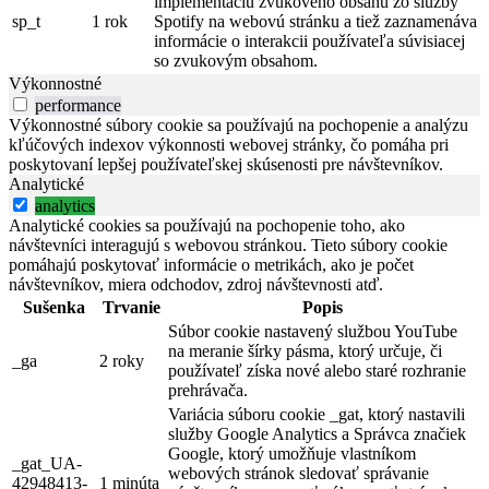
implementáciu zvukového obsahu zo služby
sp_t
1 rok
Spotify na webovú stránku a tiež zaznamenáva
informácie o interakcii používateľa súvisiacej
so zvukovým obsahom.
Výkonnostné
performance
Výkonnostné súbory cookie sa používajú na pochopenie a analýzu
kľúčových indexov výkonnosti webovej stránky, čo pomáha pri
poskytovaní lepšej používateľskej skúsenosti pre návštevníkov.
Analytické
analytics
Analytické cookies sa používajú na pochopenie toho, ako
návštevníci interagujú s webovou stránkou. Tieto súbory cookie
pomáhajú poskytovať informácie o metrikách, ako je počet
návštevníkov, miera odchodov, zdroj návštevnosti atď.
Sušenka
Trvanie
Popis
Súbor cookie nastavený službou YouTube
na meranie šírky pásma, ktorý určuje, či
_ga
2 roky
používateľ získa nové alebo staré rozhranie
prehrávača.
Variácia súboru cookie _gat, ktorý nastavili
služby Google Analytics a Správca značiek
Google, ktorý umožňuje vlastníkom
_gat_UA-
webových stránok sledovať správanie
42948413-
1 minúta