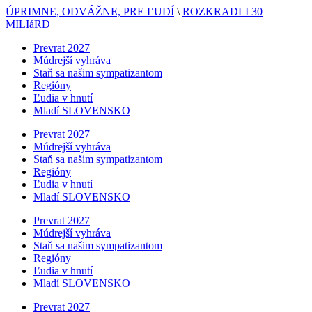
ÚPRIMNE, ODVÁŽNE, PRE ĽUDÍ
\
ROZKRADLI 30
MILIáRD
Prevrat 2027
Múdrejší vyhráva
Staň sa našim sympatizantom
Regióny
Ľudia v hnutí
Mladí SLOVENSKO
Prevrat 2027
Múdrejší vyhráva
Staň sa našim sympatizantom
Regióny
Ľudia v hnutí
Mladí SLOVENSKO
Prevrat 2027
Múdrejší vyhráva
Staň sa našim sympatizantom
Regióny
Ľudia v hnutí
Mladí SLOVENSKO
Prevrat 2027