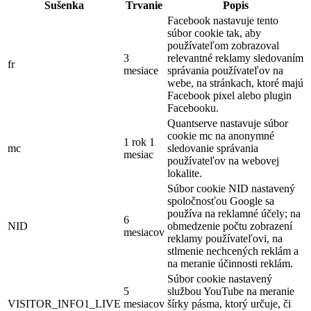
Sušenka
Trvanie
Popis
Facebook nastavuje tento
súbor cookie tak, aby
používateľom zobrazoval
3
relevantné reklamy sledovaním
fr
mesiace
správania používateľov na
webe, na stránkach, ktoré majú
Facebook pixel alebo plugin
Facebooku.
Quantserve nastavuje súbor
cookie mc na anonymné
1 rok 1
mc
sledovanie správania
mesiac
používateľov na webovej
lokalite.
Súbor cookie NID nastavený
spoločnosťou Google sa
používa na reklamné účely; na
6
NID
obmedzenie počtu zobrazení
mesiacov
reklamy používateľovi, na
stlmenie nechcených reklám a
na meranie účinnosti reklám.
Súbor cookie nastavený
5
službou YouTube na meranie
VISITOR_INFO1_LIVE
mesiacov
šírky pásma, ktorý určuje, či