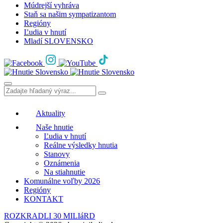
Múdrejší vyhráva
Staň sa našim sympatizantom
Regióny
Ľudia v hnutí
Mladí SLOVENSKO
Aktuality
Naše hnutie
Ľudia v hnutí
Reálne výsledky hnutia
Stanovy
Oznámenia
Na stiahnutie
Komunálne voľby 2026
Regióny
KONTAKT
ROZKRADLI 30 MILIáRD