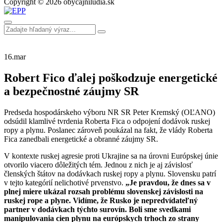
Copyright © 2026 obycajniludia.sk
16.
mar
Robert Fico ďalej poškodzuje energetické
a bezpečnostné záujmy SR
Predseda hospodárskeho výboru NR SR Peter Kremský (OĽANO)
odsúdil klamlivé tvrdenia Roberta Fica o odpojení dodávok ruskej
ropy a plynu. Poslanec zároveň poukázal na fakt, že vlády Roberta
Fica zanedbali energetické a obranné záujmy SR.
V kontexte ruskej agresie proti Ukrajine sa na úrovni Európskej únie
otvorilo viacero dôležitých tém. Jednou z nich je aj závislosť
členských štátov na dodávkach ruskej ropy a plynu. Slovensku patrí
v tejto kategórií nelichotivé prvenstvo.
„Je pravdou, že dnes sa v
plnej miere ukázal rozsah problému slovenskej závislosti na
ruskej rope a plyne. Vidíme, že Rusko je nepredvídateľný
partner v dodávkach týchto surovín. Boli sme svedkami
manipulovania cien plynu na európskych trhoch zo strany