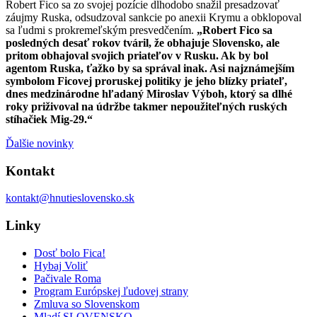
Robert Fico sa zo svojej pozície dlhodobo snažil presadzovať
záujmy Ruska, odsudzoval sankcie po anexii Krymu a obklopoval
sa ľudmi s prokremeľským presvedčením.
„Robert Fico sa
posledných desať rokov tváril, že obhajuje Slovensko, ale
pritom obhajoval svojich priateľov v Rusku. Ak by bol
agentom Ruska, ťažko by sa správal inak. Asi najznámejším
symbolom Ficovej proruskej politiky je jeho blízky priateľ,
dnes medzinárodne hľadaný Miroslav Výboh, ktorý sa dlhé
roky priživoval na údržbe takmer nepoužiteľných ruských
stíhačiek Mig-29.“
Ďalšie novinky
Kontakt
kontakt@hnutieslovensko.sk
Linky
Dosť bolo Fica!
Hybaj Voliť
Pačivale Roma
Program Európskej ľudovej strany
Zmluva so Slovenskom
Mladí SLOVENSKO