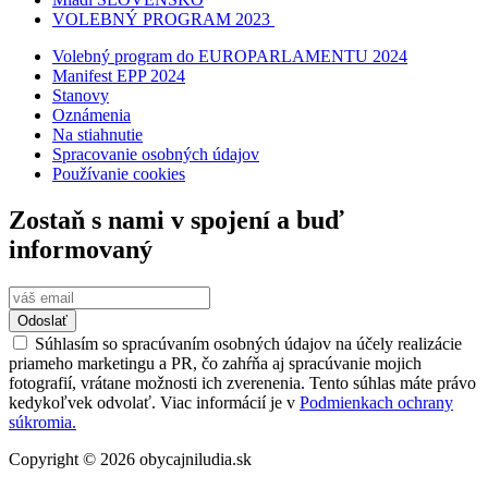
VOLEBNÝ PROGRAM 2023
Volebný program do EUROPARLAMENTU 2024
Manifest EPP 2024
Stanovy
Oznámenia
Na stiahnutie
Spracovanie osobných údajov
Používanie cookies
Zostaň s nami v spojení a buď
informovaný
Odoslať
Súhlasím so spracúvaním osobných údajov na účely realizácie
priameho marketingu a PR, čo zahŕňa aj spracúvanie mojich
fotografií, vrátane možnosti ich zverenenia. Tento súhlas máte právo
kedykoľvek odvolať. Viac informácií je v
Podmienkach ochrany
súkromia.
Copyright © 2026 obycajniludia.sk