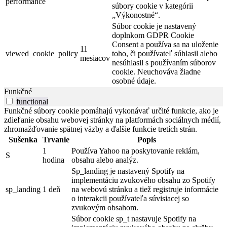
performance
súbory cookie v kategórii
„Výkonostné“.
Súbor cookie je nastavený
doplnkom GDPR Cookie
Consent a používa sa na uloženie
11
viewed_cookie_policy
toho, či používateľ súhlasil alebo
mesiacov
nesúhlasil s používaním súborov
cookie. Neuchováva žiadne
osobné údaje.
Funkčné
functional
Funkčné súbory cookie pomáhajú vykonávať určité funkcie, ako je
zdieľanie obsahu webovej stránky na platformách sociálnych médií,
zhromažďovanie spätnej väzby a ďalšie funkcie tretích strán.
Sušenka
Trvanie
Popis
1
Používa Yahoo na poskytovanie reklám,
S
hodina
obsahu alebo analýz.
Sp_landing je nastavený Spotify na
implementáciu zvukového obsahu zo Spotify
sp_landing
1 deň
na webovú stránku a tiež registruje informácie
o interakcii používateľa súvisiacej so
zvukovým obsahom.
Súbor cookie sp_t nastavuje Spotify na