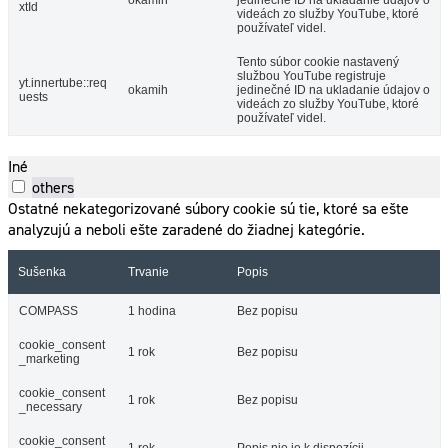
okamih
jedinečné ID na ukladanie údajov o
xtId
videách zo služby YouTube, ktoré
používateľ videl.
Tento súbor cookie nastavený
službou YouTube registruje
yt.innertube::req
okamih
jedinečné ID na ukladanie údajov o
uests
videách zo služby YouTube, ktoré
používateľ videl.
Iné
others
Ostatné nekategorizované súbory cookie sú tie, ktoré sa ešte
analyzujú a neboli ešte zaradené do žiadnej kategórie.
Sušenka
Trvanie
Popis
COMPASS
1 hodina
Bez popisu
cookie_consent
1 rok
Bez popisu
_marketing
cookie_consent
1 rok
Bez popisu
_necessary
cookie_consent