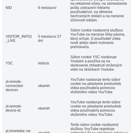
na reklamné účely; na obmedzenie
NID
6 mesiacov
počtu zobrazení reklamy
používateľovi, na stlmenie
nechcených reklám a na meranie
účinnosti reklám.
Súbor cookie nastavený službou
YouTube na meranie šírky pásma,
VISITOR_INFO1
5 mesiacov 27
ktorý určuje, či používateľ získa
_LIVE
dní
nové alebo staré rozhranie
prehrávača.
Súbor cookie YSC nastavuje
Youtube a používa sa na
YSC
relácia
sledovanie zhliadnutí vložených
videí na stránkach Youtube.
YouTube nastavuje tento súbor
yt-remote-
cookie na ukladanie predvolieb
connected-
okamih
videa používateľa pomocou
devices
vloženého videa YouTube.
YouTube nastavuje tento súbor
yt-remote-
cookie na ukladanie predvolieb
okamih
device-id
videa používateľa pomocou
vloženého videa YouTube.
Tento súbor cookie nastavený
službou YouTube registruje
yt.innertube::ne