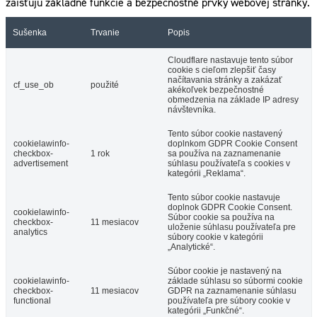
zaisťujú základné funkcie a bezpečnostné prvky webovej stránky.
Sušenka
Trvanie
Popis
Cloudflare nastavuje tento súbor
cookie s cieľom zlepšiť časy
načítavania stránky a zakázať
cf_use_ob
použité
akékoľvek bezpečnostné
obmedzenia na základe IP adresy
návštevníka.
Tento súbor cookie nastavený
cookielawinfo-
doplnkom GDPR Cookie Consent
checkbox-
1 rok
sa používa na zaznamenanie
advertisement
súhlasu používateľa s cookies v
kategórii „Reklama“.
Tento súbor cookie nastavuje
doplnok GDPR Cookie Consent.
cookielawinfo-
Súbor cookie sa používa na
checkbox-
11 mesiacov
uloženie súhlasu používateľa pre
analytics
súbory cookie v kategórii
„Analytické“.
Súbor cookie je nastavený na
cookielawinfo-
základe súhlasu so súbormi cookie
checkbox-
11 mesiacov
GDPR na zaznamenanie súhlasu
functional
používateľa pre súbory cookie v
kategórii „Funkčné“.