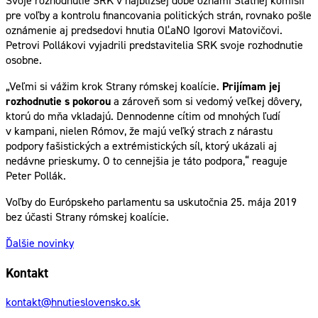
Svoje rozhodnutie SRK v najbližšej dobe oznámi Štátnej komisii
pre voľby a kontrolu financovania politických strán, rovnako pošle
oznámenie aj predsedovi hnutia OĽaNO Igorovi Matovičovi.
Petrovi Pollákovi vyjadrili predstavitelia SRK svoje rozhodnutie
osobne.
„Veľmi si vážim krok Strany rómskej koalície.
Prijímam jej
rozhodnutie s pokorou
a zároveň som si vedomý veľkej dôvery,
ktorú do mňa vkladajú. Dennodenne cítim od mnohých ľudí
v kampani, nielen Rómov, že majú veľký strach z nárastu
podpory fašistických a extrémistických síl, ktorý ukázali aj
nedávne prieskumy. O to cennejšia je táto podpora,“ reaguje
Peter Pollák.
Voľby do Európskeho parlamentu sa uskutočnia 25. mája 2019
bez účasti Strany rómskej koalície.
Ďalšie novinky
Kontakt
kontakt@hnutieslovensko.sk