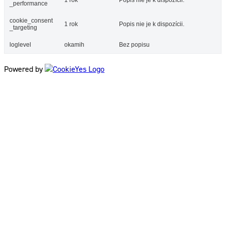
1 rok
Popis nie je k dispozícii.
_performance
cookie_consent
1 rok
Popis nie je k dispozícii.
_targeting
loglevel
okamih
Bez popisu
Powered by