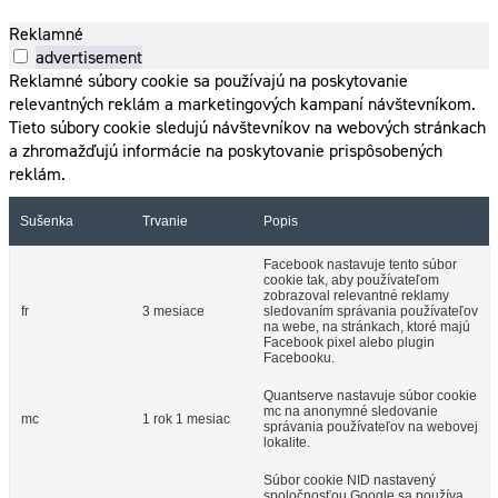
Reklamné
advertisement
Reklamné súbory cookie sa používajú na poskytovanie
relevantných reklám a marketingových kampaní návštevníkom.
Tieto súbory cookie sledujú návštevníkov na webových stránkach
a zhromažďujú informácie na poskytovanie prispôsobených
reklám.
Sušenka
Trvanie
Popis
Facebook nastavuje tento súbor
cookie tak, aby používateľom
zobrazoval relevantné reklamy
fr
3 mesiace
sledovaním správania používateľov
na webe, na stránkach, ktoré majú
Facebook pixel alebo plugin
Facebooku.
Quantserve nastavuje súbor cookie
mc na anonymné sledovanie
mc
1 rok 1 mesiac
správania používateľov na webovej
lokalite.
Súbor cookie NID nastavený
spoločnosťou Google sa používa