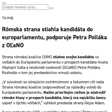
14.
máj
Rómska strana stiahla kandidáta do
europarlamentu, podporuje Petra Polláka
z OĽaNO
Strana rómskej koalície (SRK)
stiahne svojho kandidáta
vo
voľbách do Európskeho parlamentu v prospech kandidáta hnutia
Obyčajní ľudia a nezávislé osobnosti (OĽaNO) Petra Polláka.
Rozhodlo o tom jej predsedníctvo minulú sobotu.
„V súvislosti so silnejúcim extrémizmom a fašizmom cíti naša
Strana rómskej koalície zodpovednosť za výsledky volieb do
Európskeho parlamentu.
Naším prioritným cieľom je sústrediť
rómske hlasy v prospech kandidáta, ktorý ma najväčšiu šancu
uspieť v týchto voľbách,” vyhlásil predseda strany Gejza Adam.