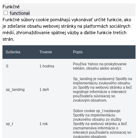
Funkčné
functional
Funkčné súbory cookie pomáhajú vykonávať určité funkcie, ako
je zdieľanie obsahu webovej stránky na platformách sociálnych
médií, zhromažďovanie spätnej väzby a ďalšie funkcie tretích
strán.
Sušenka
Trvanie
Popis
Používa Yahoo na poskytovanie
S
1 hodina
reklám, obsahu alebo analýz.
Sp_landing je nastavený Spotify na
implementáciu zvukového obsahu
zo Spotify na webovú stránku a tiež
sp_landing
1 deň
registruje informácie o interakcii
používateľa súvisiacej so
zvukovým obsahom.
Súbor cookie sp_t nastavuje
Spotify na implementáciu
zvukového obsahu zo služby
sp_t
1 rok
Spotify na webovú stránku a tiež
zaznamenáva informácie o
interakcii používateľa súvisiacej so
zvukovým obsahom.