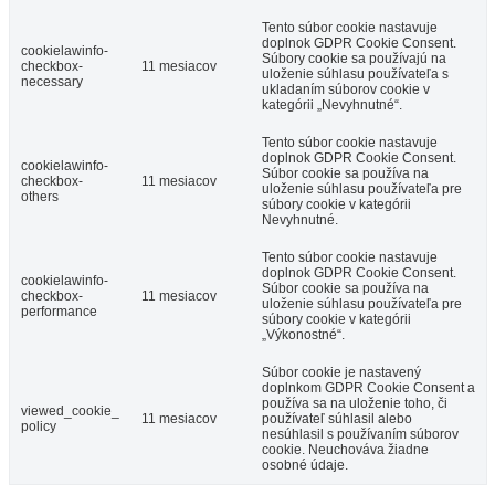
Tento súbor cookie nastavuje
doplnok GDPR Cookie Consent.
cookielawinfo-
Súbory cookie sa používajú na
checkbox-
11 mesiacov
uloženie súhlasu používateľa s
necessary
ukladaním súborov cookie v
kategórii „Nevyhnutné“.
Tento súbor cookie nastavuje
doplnok GDPR Cookie Consent.
cookielawinfo-
Súbor cookie sa používa na
checkbox-
11 mesiacov
uloženie súhlasu používateľa pre
others
súbory cookie v kategórii
Nevyhnutné.
Tento súbor cookie nastavuje
doplnok GDPR Cookie Consent.
cookielawinfo-
Súbor cookie sa používa na
checkbox-
11 mesiacov
uloženie súhlasu používateľa pre
performance
súbory cookie v kategórii
„Výkonostné“.
Súbor cookie je nastavený
doplnkom GDPR Cookie Consent a
používa sa na uloženie toho, či
viewed_cookie_
11 mesiacov
používateľ súhlasil alebo
policy
nesúhlasil s používaním súborov
cookie. Neuchováva žiadne
osobné údaje.