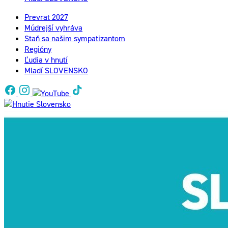
Prevrat 2027
Múdrejší vyhráva
Staň sa našim sympatizantom
Regióny
Ľudia v hnutí
Mladí SLOVENSKO