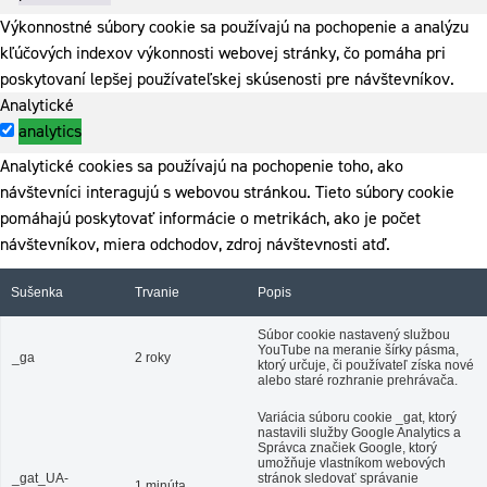
Výkonnostné súbory cookie sa používajú na pochopenie a analýzu
kľúčových indexov výkonnosti webovej stránky, čo pomáha pri
poskytovaní lepšej používateľskej skúsenosti pre návštevníkov.
Analytické
analytics
Analytické cookies sa používajú na pochopenie toho, ako
návštevníci interagujú s webovou stránkou. Tieto súbory cookie
pomáhajú poskytovať informácie o metrikách, ako je počet
návštevníkov, miera odchodov, zdroj návštevnosti atď.
Sušenka
Trvanie
Popis
Súbor cookie nastavený službou
YouTube na meranie šírky pásma,
_ga
2 roky
ktorý určuje, či používateľ získa nové
alebo staré rozhranie prehrávača.
Variácia súboru cookie _gat, ktorý
nastavili služby Google Analytics a
Správca značiek Google, ktorý
umožňuje vlastníkom webových
_gat_UA-
stránok sledovať správanie
1 minúta