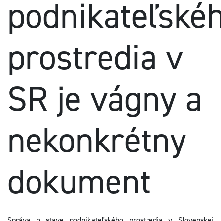
podnikateľské
prostredia v
SR je vágny a
nekonkrétny
dokument
Správa o stave podnikateľského prostredia v Slovenskej