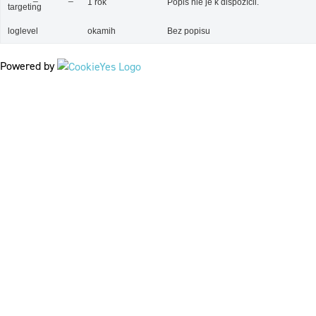
1 rok
Popis nie je k dispozícii.
targeting
loglevel
okamih
Bez popisu
Powered by