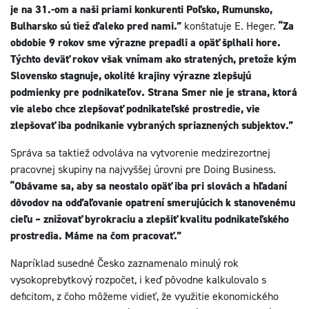
je na 31.-om a naši priami konkurenti Poľsko, Rumunsko,
Bulharsko sú tiež ďaleko pred nami.”
konštatuje E. Heger.
“Za
obdobie 9 rokov sme výrazne prepadli a opäť šplhali hore.
Týchto deväť rokov však vnímam ako stratených, pretože kým
Slovensko stagnuje, okolité krajiny výrazne zlepšujú
podmienky pre podnikateľov. Strana Smer nie je strana, ktorá
vie alebo chce zlepšovať podnikateľské prostredie, vie
zlepšovať iba podnikanie vybraných spriaznených subjektov.”
Správa sa taktiež odvoláva na vytvorenie medzirezortnej
pracovnej skupiny na najvyššej úrovni pre Doing Business.
“Obávame sa, aby sa neostalo opäť iba pri slovách a hľadaní
dôvodov na odďaľovanie opatrení smerujúcich k stanovenému
cieľu – znižovať byrokraciu a zlepšiť kvalitu podnikateľského
prostredia. Máme na čom pracovať.”
Napríklad susedné Česko zaznamenalo minulý rok
vysokoprebytkový rozpočet, i keď pôvodne kalkulovalo s
deficitom, z čoho môžeme vidieť, že využitie ekonomického