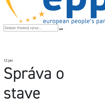
12.
jan
Správa o
stave