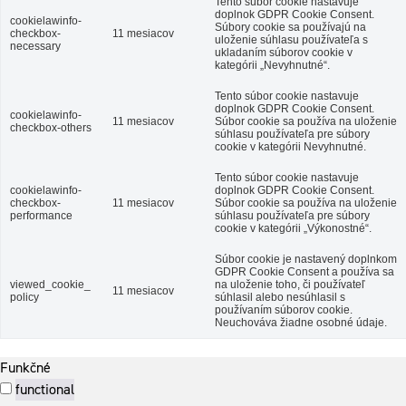
Tento súbor cookie nastavuje
doplnok GDPR Cookie Consent.
cookielawinfo-
Súbory cookie sa používajú na
checkbox-
11 mesiacov
uloženie súhlasu používateľa s
necessary
ukladaním súborov cookie v
kategórii „Nevyhnutné“.
Tento súbor cookie nastavuje
doplnok GDPR Cookie Consent.
cookielawinfo-
11 mesiacov
Súbor cookie sa používa na uloženie
checkbox-others
súhlasu používateľa pre súbory
cookie v kategórii Nevyhnutné.
Tento súbor cookie nastavuje
cookielawinfo-
doplnok GDPR Cookie Consent.
checkbox-
11 mesiacov
Súbor cookie sa používa na uloženie
performance
súhlasu používateľa pre súbory
cookie v kategórii „Výkonostné“.
Súbor cookie je nastavený doplnkom
GDPR Cookie Consent a používa sa
viewed_cookie_
na uloženie toho, či používateľ
11 mesiacov
policy
súhlasil alebo nesúhlasil s
používaním súborov cookie.
Neuchováva žiadne osobné údaje.
Funkčné
functional