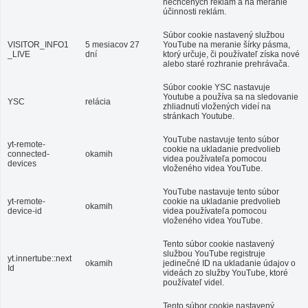
nechcených reklám a na meranie
účinnosti reklám.
Súbor cookie nastavený službou
VISITOR_INFO1
5 mesiacov 27
YouTube na meranie šírky pásma,
_LIVE
dní
ktorý určuje, či používateľ získa nové
alebo staré rozhranie prehrávača.
Súbor cookie YSC nastavuje
Youtube a používa sa na sledovanie
YSC
relácia
zhliadnutí vložených videí na
stránkach Youtube.
YouTube nastavuje tento súbor
yt-remote-
cookie na ukladanie predvolieb
connected-
okamih
videa používateľa pomocou
devices
vloženého videa YouTube.
YouTube nastavuje tento súbor
yt-remote-
cookie na ukladanie predvolieb
okamih
device-id
videa používateľa pomocou
vloženého videa YouTube.
Tento súbor cookie nastavený
službou YouTube registruje
yt.innertube::next
okamih
jedinečné ID na ukladanie údajov o
Id
videách zo služby YouTube, ktoré
používateľ videl.
Tento súbor cookie nastavený