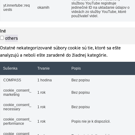
službou YouTube registruje
yt.innertube::req
okamih
jedinečné ID na ukladanie údajov o
uests
videách zo služby YouTube, ktoré
používateľ videl.
Iné
others
Ostatné nekategorizované súbory cookie sú tie, ktoré sa ešte
analyzujú a neboli ešte zaradené do žiadnej kategórie.
Sušenka
Trvanie
Popis
COMPASS
1 hodina
Bez popisu
cookie_consent_
1 rok
Bez popisu
marketing
cookie_consent_
1 rok
Bez popisu
necessary
cookie_consent_
1 rok
Popis nie je k dispozícii.
performance
cookie_consent_