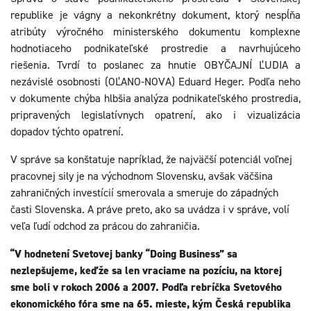
republike je vágny a nekonkrétny dokument, ktorý nespĺňa
atribúty výročného ministerského dokumentu komplexne
hodnotiaceho podnikateľské prostredie a navrhujúceho
riešenia. Tvrdí to poslanec za hnutie OBYČAJNÍ ĽUDIA a
nezávislé osobnosti (OĽANO-NOVA) Eduard Heger. Podľa neho
v dokumente chýba hlbšia analýza podnikateľského prostredia,
pripravených legislatívnych opatrení, ako i vizualizácia
dopadov týchto opatrení.
V správe sa konštatuje napríklad, že najväčší potenciál voľnej
pracovnej sily je na východnom Slovensku, avšak väčšina
zahraničných investícií smerovala a smeruje do západných
časti Slovenska. A práve preto, ako sa uvádza i v správe, volí
veľa ľudí odchod za prácou do zahraničia.
“V hodnetení Svetovej banky “Doing Business” sa
nezlepšujeme, keďže sa len vraciame na pozíciu, na ktorej
sme boli v rokoch 2006 a 2007. Podľa rebríčka Svetového
ekonomického fóra sme na 65. mieste, kým Česká republika