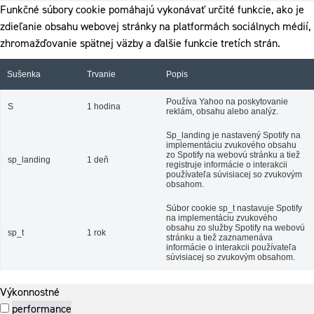
Funkčné súbory cookie pomáhajú vykonávať určité funkcie, ako je
zdieľanie obsahu webovej stránky na platformách sociálnych médií,
zhromažďovanie spätnej väzby a ďalšie funkcie tretích strán.
Sušenka
Trvanie
Popis
Používa Yahoo na poskytovanie
S
1 hodina
reklám, obsahu alebo analýz.
Sp_landing je nastavený Spotify na
implementáciu zvukového obsahu
zo Spotify na webovú stránku a tiež
sp_landing
1 deň
registruje informácie o interakcii
používateľa súvisiacej so zvukovým
obsahom.
Súbor cookie sp_t nastavuje Spotify
na implementáciu zvukového
obsahu zo služby Spotify na webovú
sp_t
1 rok
stránku a tiež zaznamenáva
informácie o interakcii používateľa
súvisiacej so zvukovým obsahom.
Výkonnostné
performance