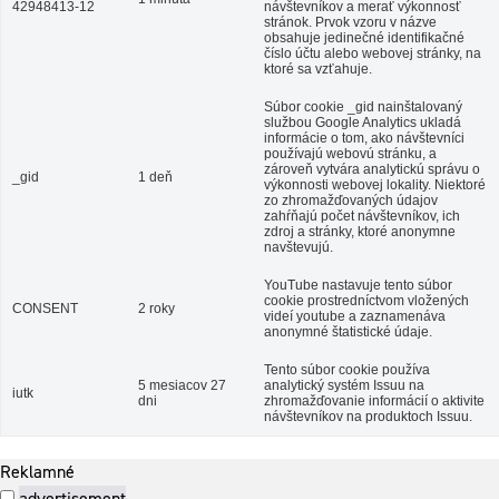
42948413-12
návštevníkov a merať výkonnosť
stránok. Prvok vzoru v názve
obsahuje jedinečné identifikačné
číslo účtu alebo webovej stránky, na
ktoré sa vzťahuje.
Súbor cookie _gid nainštalovaný
službou Google Analytics ukladá
informácie o tom, ako návštevníci
používajú webovú stránku, a
zároveň vytvára analytickú správu o
_gid
1 deň
výkonnosti webovej lokality. Niektoré
zo zhromažďovaných údajov
zahŕňajú počet návštevníkov, ich
zdroj a stránky, ktoré anonymne
navštevujú.
YouTube nastavuje tento súbor
cookie prostredníctvom vložených
CONSENT
2 roky
videí youtube a zaznamenáva
anonymné štatistické údaje.
Tento súbor cookie používa
5 mesiacov 27
analytický systém Issuu na
iutk
dni
zhromažďovanie informácií o aktivite
návštevníkov na produktoch Issuu.
Reklamné
advertisement