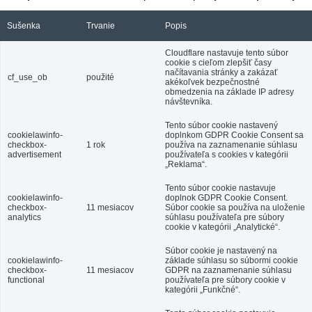
Sušenka
Trvanie
Popis
Cloudflare nastavuje tento súbor
cookie s cieľom zlepšiť časy
načítavania stránky a zakázať
cf_use_ob
použité
akékoľvek bezpečnostné
obmedzenia na základe IP adresy
návštevníka.
Tento súbor cookie nastavený
cookielawinfo-
doplnkom GDPR Cookie Consent sa
checkbox-
1 rok
používa na zaznamenanie súhlasu
advertisement
používateľa s cookies v kategórii
„Reklama“.
Tento súbor cookie nastavuje
cookielawinfo-
doplnok GDPR Cookie Consent.
checkbox-
11 mesiacov
Súbor cookie sa používa na uloženie
analytics
súhlasu používateľa pre súbory
cookie v kategórii „Analytické“.
Súbor cookie je nastavený na
cookielawinfo-
základe súhlasu so súbormi cookie
checkbox-
11 mesiacov
GDPR na zaznamenanie súhlasu
functional
používateľa pre súbory cookie v
kategórii „Funkčné“.