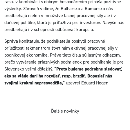
rastu v kombinácii s dobrým hospodárením prináša pozitívne
výsledky. Zároveň vidíme, že Bulharsko a Rumunsko nás
predbiehajú nielen v množstve lacnej pracovnej sily ale i v
daňovej politike, ktorá je príťažlivá pre investorov. Navyše nás
predbiehajú i v schopnosti odbúravať korupciu.
Správa konštatuje, že podnikatelia poskytli pracovné
príležitosti takmer trom štvrtinám aktívnej pracovnej sily v
podnikovej ekonomike. Práve tieto čísla sú jasným odkazom,
prečo vytváranie priaznivých podmienok pre podnikanie je pre
Slovensko veľmi dôležitý.
“Preto budeme podrobne sledovať,
ako sa vláde darí ho rozvíjať, resp. brzdiť. Doposiaľ nás
svojimi krokmi nepresvedčila,
” uzavrel Eduard Heger.
Ďalšie novinky