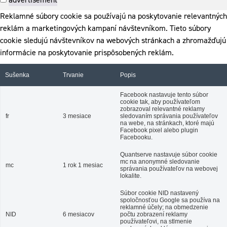
Reklamné súbory cookie sa používajú na poskytovanie relevantných
reklám a marketingových kampaní návštevníkom. Tieto súbory
cookie sledujú návštevníkov na webových stránkach a zhromažďujú
informácie na poskytovanie prispôsobených reklám.
Sušenka
Trvanie
Popis
Facebook nastavuje tento súbor
cookie tak, aby používateľom
zobrazoval relevantné reklamy
fr
3 mesiace
sledovaním správania používateľov
na webe, na stránkach, ktoré majú
Facebook pixel alebo plugin
Facebooku.
Quantserve nastavuje súbor cookie
mc na anonymné sledovanie
mc
1 rok 1 mesiac
správania používateľov na webovej
lokalite.
Súbor cookie NID nastavený
spoločnosťou Google sa používa na
reklamné účely; na obmedzenie
NID
6 mesiacov
počtu zobrazení reklamy
používateľovi, na stlmenie