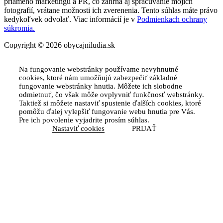
priameho marketingu a PR, čo zahŕňa aj spracúvanie mojich
fotografií, vrátane možnosti ich zverenenia. Tento súhlas máte právo
kedykoľvek odvolať. Viac informácií je v
Podmienkach ochrany
súkromia.
Copyright © 2026 obycajniludia.sk
Na fungovanie webstránky používame nevyhnutné
cookies, ktoré nám umožňujú zabezpečiť základné
fungovanie webstránky hnutia. Môžete ich slobodne
odmietnuť, čo však môže ovplyvniť funkčnosť webstránky.
Taktiež si môžete nastaviť spustenie ďalších cookies, ktoré
pomôžu ďalej vylepšiť fungovanie webu hnutia pre Vás.
Pre ich povolenie vyjadrite prosím súhlas.
Nastaviť cookies
PRIJAŤ