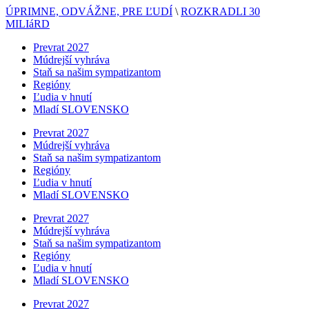
ÚPRIMNE, ODVÁŽNE, PRE ĽUDÍ
\
ROZKRADLI 30
MILIáRD
Prevrat 2027
Múdrejší vyhráva
Staň sa našim sympatizantom
Regióny
Ľudia v hnutí
Mladí SLOVENSKO
Prevrat 2027
Múdrejší vyhráva
Staň sa našim sympatizantom
Regióny
Ľudia v hnutí
Mladí SLOVENSKO
Prevrat 2027
Múdrejší vyhráva
Staň sa našim sympatizantom
Regióny
Ľudia v hnutí
Mladí SLOVENSKO
Prevrat 2027