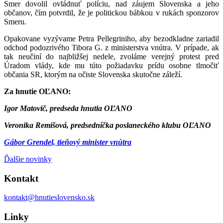
Smer dovolil ovládnuť políciu, nad záujem Slovenska a jeho
občanov, čím potvrdil, že je politickou bábkou v rukách sponzorov
Smeru.
Opakovane vyzývame Petra Pellegriniho, aby bezodkladne zariadil
odchod podozrivého Tibora G. z ministerstva vnútra. V prípade, ak
tak neučiní do najbližšej nedele, zvoláme verejný protest pred
Úradom vlády, kde mu túto požiadavku prídu osobne tlmočiť
občania SR, ktorým na očiste Slovenska skutočne záleží.
Za hnutie OĽANO:
Igor Matovič, predseda hnutia OĽANO
Veronika Remišová, predsedníčka poslaneckého klubu OĽANO
Gábor Grendel, tieňový minister vnútra
Ďalšie novinky
Kontakt
kontakt@hnutieslovensko.sk
Linky