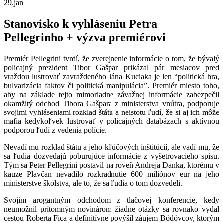
29.
jan
Stanovisko k vyhláseniu Petra
Pellegrinho + výzva premiérovi
Premiér Pellegrini tvrdí, že zverejnenie informácie o tom, že bývalý
policajný prezident Tibor Gašpar prikázal pár mesiacov pred
vraždou lustrovať zavraždeného Jána Kuciaka je len “politická hra,
bulvarizácia faktov či politická manipulácia”. Premiér miesto toho,
aby na základe tejto mimoriadne závažnej informácie zabezpečil
okamžitý odchod Tibora Gašpara z ministerstva vnútra, podporuje
svojimi vyhláseniami rozklad štátu a neistotu ľudí, že si aj ich môže
mafia kedykoľvek lustrovať v policajných databázach s aktívnou
podporou ľudí z vedenia polície.
Nevadí mu rozklad štátu a jeho kľúčových inštitúcií, ale vadí mu, že
sa ľudia dozvedajú poburujúce informácie z vyšetrovacieho spisu.
Tým sa Peter Pellegrini postavil na roveň Andreja Danka, ktorému v
kauze Plavčan nevadilo rozkradnutie 600 miliónov eur na jeho
ministerstve školstva, ale to, že sa ľudia o tom dozvedeli.
Svojim arogantným odchodom z tlačovej konferencie, kedy
neumožnil prítomným novinárom žiadne otázky sa rovnako vydal
cestou Roberta Fica a definitívne povýšil záujem Bödövcov, ktorým