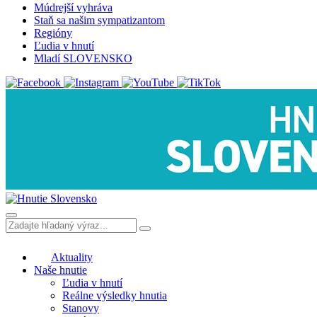
Múdrejší vyhráva
Staň sa našim sympatizantom
Regióny
Ľudia v hnutí
Mladí SLOVENSKO
Aktuality
Naše hnutie
Ľudia v hnutí
Reálne výsledky hnutia
Stanovy