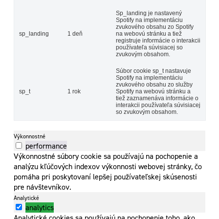
Sp_landing je nastavený
Spotify na implementáciu
zvukového obsahu zo Spotify
sp_landing
1 deň
na webovú stránku a tiež
registruje informácie o interakcii
používateľa súvisiacej so
zvukovým obsahom.
Súbor cookie sp_t nastavuje
Spotify na implementáciu
zvukového obsahu zo služby
sp_t
1 rok
Spotify na webovú stránku a
tiež zaznamenáva informácie o
interakcii používateľa súvisiacej
so zvukovým obsahom.
Výkonnostné
performance
Výkonnostné súbory cookie sa používajú na pochopenie a
analýzu kľúčových indexov výkonnosti webovej stránky, čo
pomáha pri poskytovaní lepšej používateľskej skúsenosti
pre návštevníkov.
Analytické
analytics
Analytické cookies sa používajú na pochopenie toho, ako