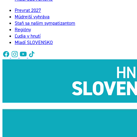
Prevrat 2027
Múdrejší vyhráva
Staň sa našim sympatizantom
Regióny
Ľudia v hnutí
Mladí SLOVENSKO