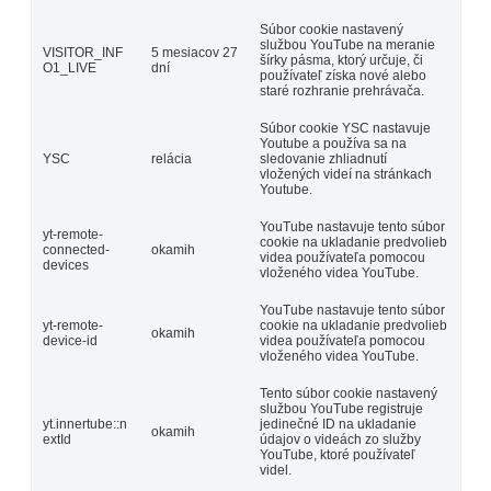
Súbor cookie nastavený
službou YouTube na meranie
VISITOR_INF
5 mesiacov 27
šírky pásma, ktorý určuje, či
O1_LIVE
dní
používateľ získa nové alebo
staré rozhranie prehrávača.
Súbor cookie YSC nastavuje
Youtube a používa sa na
YSC
relácia
sledovanie zhliadnutí
vložených videí na stránkach
Youtube.
YouTube nastavuje tento súbor
yt-remote-
cookie na ukladanie predvolieb
connected-
okamih
videa používateľa pomocou
devices
vloženého videa YouTube.
YouTube nastavuje tento súbor
yt-remote-
cookie na ukladanie predvolieb
okamih
device-id
videa používateľa pomocou
vloženého videa YouTube.
Tento súbor cookie nastavený
službou YouTube registruje
yt.innertube::n
jedinečné ID na ukladanie
okamih
extId
údajov o videách zo služby
YouTube, ktoré používateľ
videl.