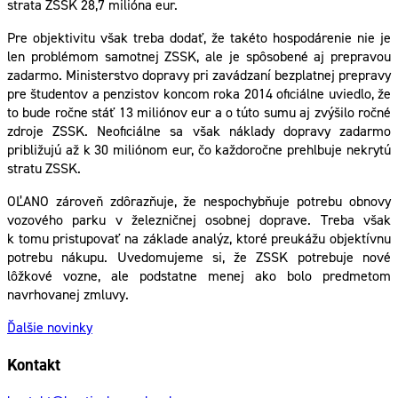
strata ZSSK 28,7 milióna eur.
Pre objektivitu však treba dodať, že takéto hospodárenie nie je
len problémom samotnej ZSSK, ale je spôsobené aj prepravou
zadarmo. Ministerstvo dopravy pri zavádzaní bezplatnej prepravy
pre študentov a penzistov koncom roka 2014 oficiálne uviedlo, že
to bude ročne stáť 13 miliónov eur a o túto sumu aj zvýšilo ročné
zdroje ZSSK. Neoficiálne sa však náklady dopravy zadarmo
približujú až k 30 miliónom eur, čo každoročne prehlbuje nekrytú
stratu ZSSK.
OĽANO zároveň zdôrazňuje, že nespochybňuje potrebu obnovy
vozového parku v železničnej osobnej doprave. Treba však
k tomu pristupovať na základe analýz, ktoré preukážu objektívnu
potrebu nákupu. Uvedomujeme si, že ZSSK potrebuje nové
lôžkové vozne, ale podstatne menej ako bolo predmetom
navrhovanej zmluvy.
Ďalšie novinky
Kontakt