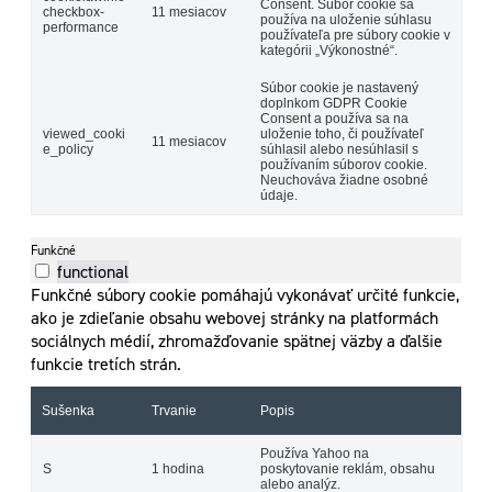
Consent. Súbor cookie sa
checkbox-
11 mesiacov
používa na uloženie súhlasu
performance
používateľa pre súbory cookie v
kategórii „Výkonostné“.
Súbor cookie je nastavený
doplnkom GDPR Cookie
Consent a používa sa na
viewed_cooki
uloženie toho, či používateľ
11 mesiacov
e_policy
súhlasil alebo nesúhlasil s
používaním súborov cookie.
Neuchováva žiadne osobné
údaje.
Funkčné
functional
Funkčné súbory cookie pomáhajú vykonávať určité funkcie,
ako je zdieľanie obsahu webovej stránky na platformách
sociálnych médií, zhromažďovanie spätnej väzby a ďalšie
funkcie tretích strán.
Sušenka
Trvanie
Popis
Používa Yahoo na
S
1 hodina
poskytovanie reklám, obsahu
alebo analýz.