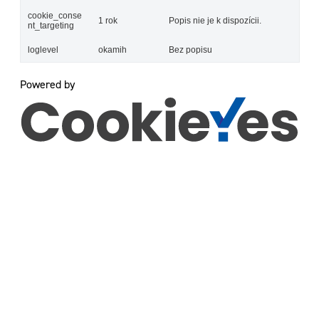
cookie_conse
1 rok
Popis nie je k dispozícii.
nt_targeting
loglevel
okamih
Bez popisu
Powered by