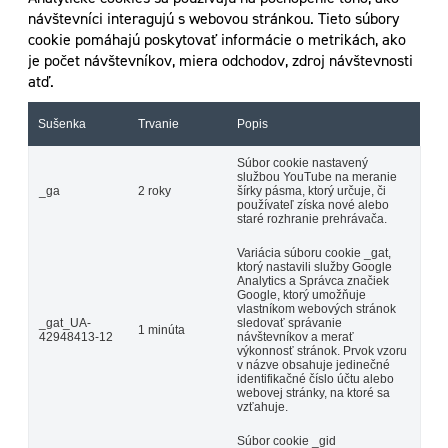
návštevníci interagujú s webovou stránkou. Tieto súbory
cookie pomáhajú poskytovať informácie o metrikách, ako
je počet návštevníkov, miera odchodov, zdroj návštevnosti
atď.
Sušenka
Trvanie
Popis
Súbor cookie nastavený
službou YouTube na meranie
_ga
2 roky
šírky pásma, ktorý určuje, či
používateľ získa nové alebo
staré rozhranie prehrávača.
Variácia súboru cookie _gat,
ktorý nastavili služby Google
Analytics a Správca značiek
Google, ktorý umožňuje
vlastníkom webových stránok
_gat_UA-
sledovať správanie
1 minúta
42948413-12
návštevníkov a merať
výkonnosť stránok. Prvok vzoru
v názve obsahuje jedinečné
identifikačné číslo účtu alebo
webovej stránky, na ktoré sa
vzťahuje.
Súbor cookie _gid