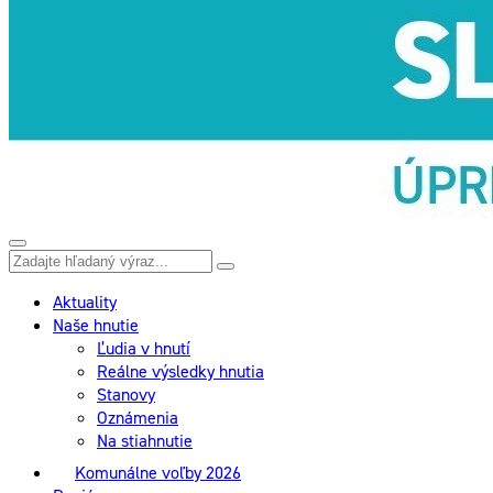
Aktuality
Naše hnutie
Ľudia v hnutí
Reálne výsledky hnutia
Stanovy
Oznámenia
Na stiahnutie
Komunálne voľby 2026