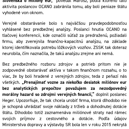
Slovenska o milióny eur,“
povedal Marosz, podľa ktorého táto
aktivita poslancov OĽANO zabránila tomu, aby boli peniaze štátu
vyhodené von oknom.
Verejné obstarávanie bolo s najväčšou pravdepodobnosťou
vyhlásené bez predbežnej analýzy. Poslanci hnutia OĽANO na
tlačovej konferencii, kde označili súťaž za predraženú, požiadali
firmu, aby zverejnila finančno-kapacitnú analýzu, na základe
ktorej identifikovala potrebu lôžkových vozňov. ZSSK tak doteraz
neurobila, čím naznačila, že takú analýzu zrejme ani nemá.
Bez predbežného rozboru zdrojov a potrieb pritom nie je
zodpovedné obstarávať aktíva v takom finančnom rozsahu, o to
viac, že by boli hradené z verejných zdrojov, teda z peňazí nás
všetkých.
„Prenajímať vozne za niekoľko desiatok miliónov eur
bez analytických prepočtov považujem za nezodpovedný
morálny hazard so zdrojmi verejných financií,“
doplnil poslanec
Heger. Upozorňuje, že tak chcela urobiť firma, ktorá dlhodobo nie
je schopná uhrádzať svoje náklady z tržieb a dohodnutej dotácie
štátu. Dlhodobo totiž zaznamenáva miliónové straty nad rámec
svojich príjmov z cestovného a dotácie. Podľa údajov
Ministerstva dopravy a výstavby SR bola len v roku 2015 nekrytá