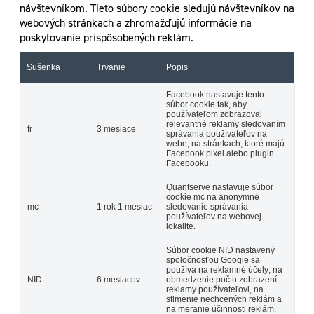
návštevníkom. Tieto súbory cookie sledujú návštevníkov na
webových stránkach a zhromažďujú informácie na
poskytovanie prispôsobených reklám.
Sušenka
Trvanie
Popis
Facebook nastavuje tento
súbor cookie tak, aby
používateľom zobrazoval
relevantné reklamy sledovaním
fr
3 mesiace
správania používateľov na
webe, na stránkach, ktoré majú
Facebook pixel alebo plugin
Facebooku.
Quantserve nastavuje súbor
cookie mc na anonymné
mc
1 rok 1 mesiac
sledovanie správania
používateľov na webovej
lokalite.
Súbor cookie NID nastavený
spoločnosťou Google sa
používa na reklamné účely; na
NID
6 mesiacov
obmedzenie počtu zobrazení
reklamy používateľovi, na
stlmenie nechcených reklám a
na meranie účinnosti reklám.