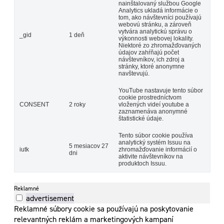
nainštalovaný službou Google
Analytics ukladá informácie o
tom, ako návštevníci používajú
webovú stránku, a zároveň
vytvára analytickú správu o
_gid
1 deň
výkonnosti webovej lokality.
Niektoré zo zhromažďovaných
údajov zahŕňajú počet
návštevníkov, ich zdroj a
stránky, ktoré anonymne
navštevujú.
YouTube nastavuje tento súbor
cookie prostredníctvom
CONSENT
2 roky
vložených videí youtube a
zaznamenáva anonymné
štatistické údaje.
Tento súbor cookie používa
analytický systém Issuu na
5 mesiacov 27
iutk
zhromažďovanie informácií o
dni
aktivite návštevníkov na
produktoch Issuu.
Reklamné
advertisement
Reklamné súbory cookie sa používajú na poskytovanie
relevantných reklám a marketingových kampaní