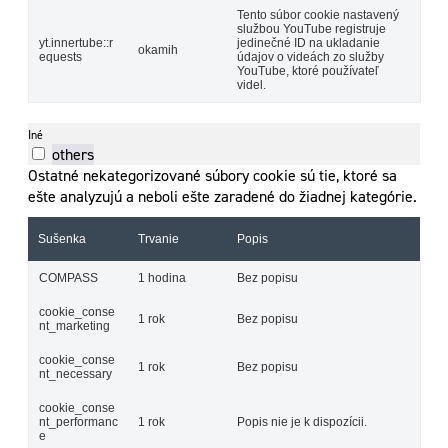
Tento súbor cookie nastavený
službou YouTube registruje
yt.innertube::r
jedinečné ID na ukladanie
okamih
equests
údajov o videách zo služby
YouTube, ktoré používateľ
videl.
Iné
others
Ostatné nekategorizované súbory cookie sú tie, ktoré sa
ešte analyzujú a neboli ešte zaradené do žiadnej kategórie.
Sušenka
Trvanie
Popis
COMPASS
1 hodina
Bez popisu
cookie_conse
1 rok
Bez popisu
nt_marketing
cookie_conse
1 rok
Bez popisu
nt_necessary
cookie_conse
nt_performanc
1 rok
Popis nie je k dispozícii.
e