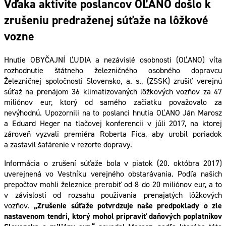
Vďaka aktivite poslancov OĽANO došlo k
zrušeniu predraženej súťaže na lôžkové
vozne
Hnutie OBYČAJNÍ ĽUDIA a nezávislé osobnosti (OĽANO) víta
rozhodnutie štátneho železničného osobného dopravcu
Železničnej spoločnosti Slovensko, a. s., (ZSSK) zrušiť verejnú
súťaž na prenájom 36 klimatizovaných lôžkových vozňov za 47
miliónov eur, ktorý od samého začiatku považovalo za
nevýhodnú. Upozornili na to poslanci hnutia OĽANO Ján Marosz
a Eduard Heger na tlačovej konferencii v júli 2017, na ktorej
zároveň vyzvali premiéra Roberta Fica, aby urobil poriadok
a zastavil šafárenie v rezorte dopravy.
Informácia o zrušení súťaže bola v piatok (20. októbra 2017)
uverejnená vo Vestníku verejného obstarávania. Podľa našich
prepočtov mohli železnice prerobiť od 8 do 20 miliónov eur, a to
v závislosti od rozsahu používania prenajatých lôžkových
vozňov.
„Zrušenie súťaže potvrdzuje naše predpoklady o zle
nastavenom tendri, ktorý mohol pripraviť daňových poplatníkov