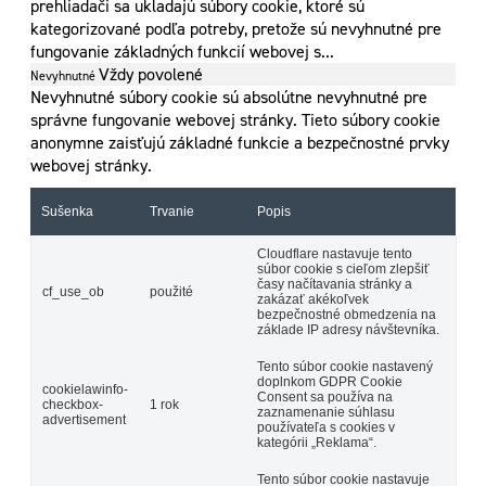
prehliadači sa ukladajú súbory cookie, ktoré sú
kategorizované podľa potreby, pretože sú nevyhnutné pre
fungovanie základných funkcií webovej s
...
Vždy povolené
Nevyhnutné
Nevyhnutné súbory cookie sú absolútne nevyhnutné pre
správne fungovanie webovej stránky. Tieto súbory cookie
anonymne zaisťujú základné funkcie a bezpečnostné prvky
webovej stránky.
Sušenka
Trvanie
Popis
Cloudflare nastavuje tento
súbor cookie s cieľom zlepšiť
časy načítavania stránky a
cf_use_ob
použité
zakázať akékoľvek
bezpečnostné obmedzenia na
základe IP adresy návštevníka.
Tento súbor cookie nastavený
doplnkom GDPR Cookie
cookielawinfo-
Consent sa používa na
checkbox-
1 rok
zaznamenanie súhlasu
advertisement
používateľa s cookies v
kategórii „Reklama“.
Tento súbor cookie nastavuje