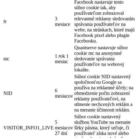
Facebook nastavuje tento
súbor cookie tak, aby
používateľom zobrazoval
3
relevantné reklamy sledovaním
fr
mesiace
správania používateľov na
webe, na stránkach, ktoré majú
Facebook pixel alebo plugin
Facebooku.
Quantserve nastavuje súbor
cookie mc na anonymné
1 rok 1
mc
sledovanie správania
mesiac
používateľov na webovej
lokalite.
Súbor cookie NID nastavený
spoločnosťou Google sa
používa na reklamné účely; na
6
NID
obmedzenie počtu zobrazení
mesiacov
reklamy používateľovi, na
stlmenie nechcených reklám a
na meranie účinnosti reklám.
Súbor cookie nastavený
5
službou YouTube na meranie
VISITOR_INFO1_LIVE
mesiacov
šírky pásma, ktorý určuje, či
27 dní
používateľ získa nové alebo