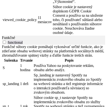
„Výkonostné“.
Súbor cookie je nastavený
doplnkom GDPR Cookie
Consent a používa sa na uloženie
11
viewed_cookie_policy
toho, či používateľ súhlasil alebo
mesiacov
nesúhlasil s používaním súborov
cookie. Neuchováva žiadne
osobné údaje.
Funkčné
functional
Funkčné súbory cookie pomáhajú vykonávať určité funkcie, ako je
zdieľanie obsahu webovej stránky na platformách sociálnych médií,
zhromažďovanie spätnej väzby a ďalšie funkcie tretích strán.
Sušenka
Trvanie
Popis
1
Používa Yahoo na poskytovanie reklám,
S
hodina
obsahu alebo analýz.
Sp_landing je nastavený Spotify na
implementáciu zvukového obsahu zo Spotify
sp_landing
1 deň
na webovú stránku a tiež registruje informácie
o interakcii používateľa súvisiacej so
zvukovým obsahom.
Súbor cookie sp_t nastavuje Spotify na
implementáciu zvukového obsahu zo služby
sp_t
1 rok
Spotify na webovú stránku a tiež zaznamenáva