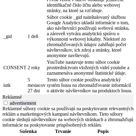
identifikačné číslo účtu alebo webovej
stránky, na ktoré sa vzťahuje.
Súbor cookie _gid nainštalovaný službou
Google Analytics ukladá informácie o tom,
ako návštevníci používajú webovú stránku,
a zároveň vytvára analytickú správu o
_gid
1 deň
výkonnosti webovej lokality. Niektoré zo
zhromažďovaných údajov zahŕňajú počet
návštevníkov, ich zdroj a stránky, ktoré
anonymne navštevujú.
YouTube nastavuje tento súbor cookie
CONSENT
2 roky
prostredníctvom vložených videí youtube a
zaznamenáva anonymné štatistické údaje.
5
Tento súbor cookie používa analytický
iutk
mesiacov
systém Issuu na zhromažďovanie informácií
27 dni
o aktivite návštevníkov na produktoch Issuu.
Reklamné
advertisement
Reklamné súbory cookie sa používajú na poskytovanie relevantných
reklám a marketingových kampaní návštevníkom. Tieto súbory
cookie sledujú návštevníkov na webových stránkach a zhromažďujú
informácie na poskytovanie prispôsobených reklám.
Sušenka
Trvanie
Popis