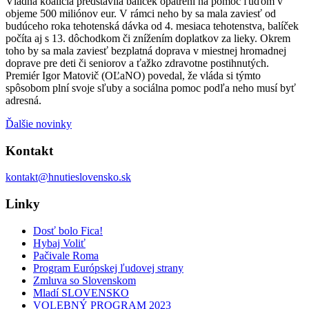
Vládna koalícia predstavila balíček opatrení na pomoc ľuďom v
objeme 500 miliónov eur. V rámci neho by sa mala zaviesť od
budúceho roka tehotenská dávka od 4. mesiaca tehotenstva, balíček
počíta aj s 13. dôchodkom či znížením doplatkov za lieky. Okrem
toho by sa mala zaviesť bezplatná doprava v miestnej hromadnej
doprave pre deti či seniorov a ťažko zdravotne postihnutých.
Premiér Igor Matovič (OĽaNO) povedal, že vláda si týmto
spôsobom plní svoje sľuby a sociálna pomoc podľa neho musí byť
adresná.
Ďalšie novinky
Kontakt
kontakt@hnutieslovensko.sk
Linky
Dosť bolo Fica!
Hybaj Voliť
Pačivale Roma
Program Európskej ľudovej strany
Zmluva so Slovenskom
Mladí SLOVENSKO
VOLEBNÝ PROGRAM 2023