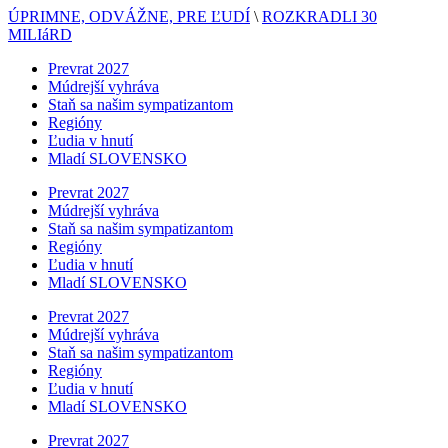
ÚPRIMNE, ODVÁŽNE, PRE ĽUDÍ
\
ROZKRADLI 30
MILIáRD
Prevrat 2027
Múdrejší vyhráva
Staň sa našim sympatizantom
Regióny
Ľudia v hnutí
Mladí SLOVENSKO
Prevrat 2027
Múdrejší vyhráva
Staň sa našim sympatizantom
Regióny
Ľudia v hnutí
Mladí SLOVENSKO
Prevrat 2027
Múdrejší vyhráva
Staň sa našim sympatizantom
Regióny
Ľudia v hnutí
Mladí SLOVENSKO
Prevrat 2027