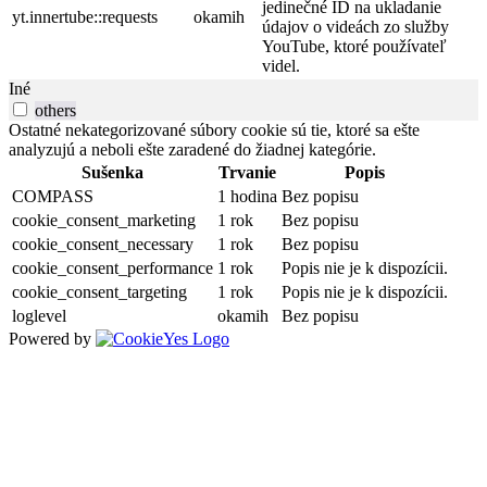
jedinečné ID na ukladanie
yt.innertube::requests
okamih
údajov o videách zo služby
YouTube, ktoré používateľ
videl.
Iné
others
Ostatné nekategorizované súbory cookie sú tie, ktoré sa ešte
analyzujú a neboli ešte zaradené do žiadnej kategórie.
Sušenka
Trvanie
Popis
COMPASS
1 hodina
Bez popisu
cookie_consent_marketing
1 rok
Bez popisu
cookie_consent_necessary
1 rok
Bez popisu
cookie_consent_performance
1 rok
Popis nie je k dispozícii.
cookie_consent_targeting
1 rok
Popis nie je k dispozícii.
loglevel
okamih
Bez popisu
Powered by