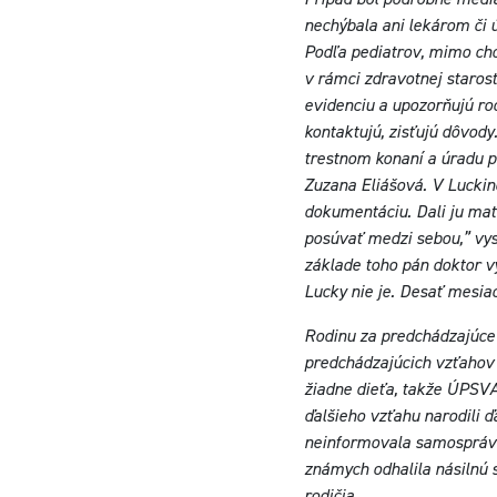
nechýbala ani lekárom či 
Podľa pediatrov, mimo chor
v rámci zdravotnej starostl
evidenciu a upozorňujú rod
kontaktujú, zisťujú dôvody
trestnom konaní a úradu p
Zuzana Eliášová. V Luckin
dokumentáciu. Dali ju matk
posúvať medzi sebou,” vysv
základe toho pán doktor vy
Lucky nie je. Desať mesia
Rodinu za predchádzajúce 
predchádzajúcich vzťahov 
žiadne dieťa, takže ÚPSVA
ďalšieho vzťahu narodili ď
neinformovala samospráva,
známych odhalila násilnú sm
rodičia.