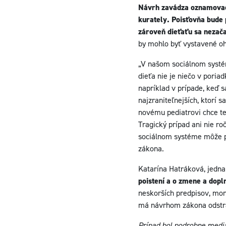
Návrh zavádza oznamovaciu
kurately. Poisťovňa bude 
zároveň dieťaťu sa nezača
by mohlo byť vystavené oh
„V našom sociálnom systéme
dieťa nie je niečo v poriad
napríklad v prípade, keď s
najzraniteľnejších, ktorí
novému pediatrovi chce te
Tragický prípad ani nie ro
sociálnom systéme môže pr
zákona.
Katarína Hatráková, jedna
poistení a o zmene a dopl
neskorších predpisov, moni
má návrhom zákona odstrá
Prípad bol podrobne media