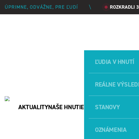
ÚPRIMNE, ODVÁŽNE, PRE ĽUDÍ
\
ROZKRADLI 3
PREVRAT 2027
MÚDREJŠÍ VYHRÁVA
ĽUDIA V HNUTÍ
REÁLNE VÝSLED
AKTUALITY
NAŠE HNUTIE
STANOVY
OZNÁMENIA