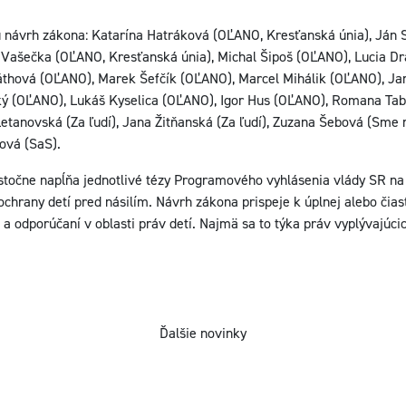
jú návrh zákona: Katarína Hatráková (OĽANO, Kresťanská únia), Ján 
 Vašečka (OĽANO, Kresťanská únia), Michal Šipoš (OĽANO), Lucia D
thová (OĽANO), Marek Šefčík (OĽANO), Marcel Mihálik (OĽANO), Ja
ký (OĽANO), Lukáš Kyselica (OĽANO), Igor Hus (OĽANO), Romana Tab
tanovská (Za ľudí), Jana Žitňanská (Za ľudí), Zuzana Šebová (Sme 
ová (SaS).
točne napĺňa jednotlivé tézy Programového vyhlásenia vlády SR na
 ochrany detí pred násilím. Návrh zákona prispeje k úplnej alebo čia
 odporúčaní v oblasti práv detí. Najmä sa to týka práv vyplývajúc
Ďalšie novinky