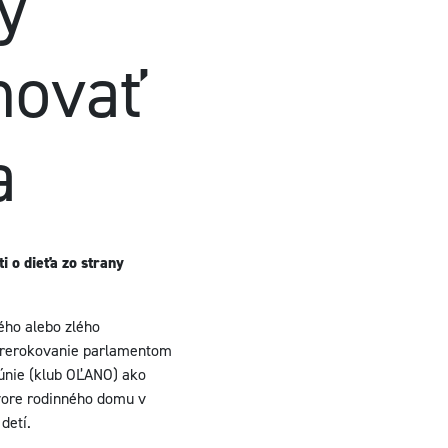
y
movať
a
i o dieťa zo strany
kého alebo zlého
 prerokovanie parlamentom
 únie (klub OĽANO) ako
dvore rodinného domu v
detí.