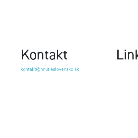
Kontakt
Lin
kontakt@hnutieslovensko.sk
Dosť bolo 
Hybaj Voli
Pačivale 
Program Eu
Zmluva so
Mladí SL
VOLEBNÝ