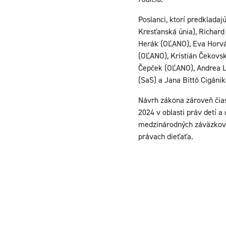
Poslanci, ktorí predklada
Kresťanská únia), Richard
Herák (OĽANO), Eva Horvá
(OĽANO), Kristián Čekovs
Čepček (OĽANO), Andrea Le
(SaS) a Jana Bittó Cigánik
Návrh zákona zároveň čias
2024 v oblasti práv detí a
medzinárodných záväzkov a
právach dieťaťa.