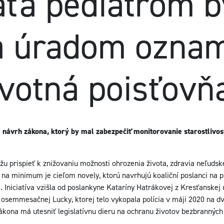
aťa pediatrom b
a úradom ozna
votná poisťovň
návrh zákona, ktorý by mal zabezpečiť monitorovanie starostlivost
ôžu prispieť k znižovaniu možnosti ohrozenia života, zdravia neľuds
na minimum je cieľom novely, ktorú navrhujú koaliční poslanci na
. Iniciatíva vzišla od poslankyne Kataríny Hatrákovej z Kresťanskej
d osemmesačnej Lucky, ktorej telo vykopala polícia v máji 2020 na 
ona má utesniť legislatívnu dieru na ochranu životov bezbranných 