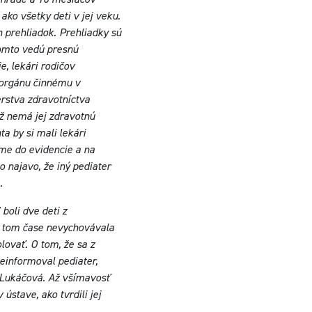
ko všetky deti v jej veku.
 prehliadok. Prehliadky sú
 tomto vedú presnú
e, lekári rodičov
ť orgánu činnému v
erstva zdravotníctva
ž nemá jej zdravotnú
a by si mali lekári
jme do evidencie a na
o najavo, že iný pediater
.
boli dve deti z
v tom čase nevychovávala
ovať. O tom, že sa z
neinformoval pediater,
 Lukáčová. Až všímavosť
ústave, ako tvrdili jej