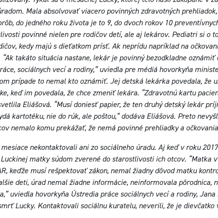
úradom. Mala absolvovať viacero povinných zdravotných prehliadok, a
ôb, do jedného roku života je to 9, do dvoch rokov 10 preventívnych
ivosti povinné nielen pre rodičov detí, ale aj lekárov. Pediatri si o
ičov, kedy majú s dieťatkom prísť. Ak neprídu napríklad na očkovani
. “Ak takáto situácia nastane, lekár je povinný bezodkladne oznámi
ráce, sociálnych vecí a rodiny,” uviedla pre médiá hovorkyňa minist
om prípade to nemal kto oznámiť. Jej detská lekárka povedala, že u
e, keď im povedala, že chce zmeniť lekára. “Zdravotnú kartu pacient
etlila Eliášová. “Musí doniesť papier, že ten druhý detský lekár prí
dá kartotéku, nie do rúk, ale poštou,” dodáva Eliášová. Preto nevyšl
cov nemalo komu prekážať, že nemá povinné prehliadky a očkovania
mesiace nekontaktovali ani zo sociálneho úradu. Aj keď v roku 2017 
Luckinej matky súdom zverené do starostlivosti ich otcov. “Matka 
R, keďže musí rešpektovať zákon, nemal žiadny dôvod matku kontrol
alšie deti, úrad nemal žiadne informácie, neinformovala pôrodnica, 
” uviedla hovorkyňa Ústredia práce sociálnych vecí a rodiny, Jana
rť Lucky. Kontaktovali sociálnu kuratelu, neverili, že je dievčatko v 