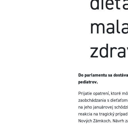
dieť
mal
zdra
Do parlamentu sa dostáva 
pediatrov.
Prijatie opatrení, ktoré m
zaobchádzania s dieťaťom 
na jeho januárovej schôdzi
reakcia na tragický prípa
Nových Zámkoch. Návrh zák