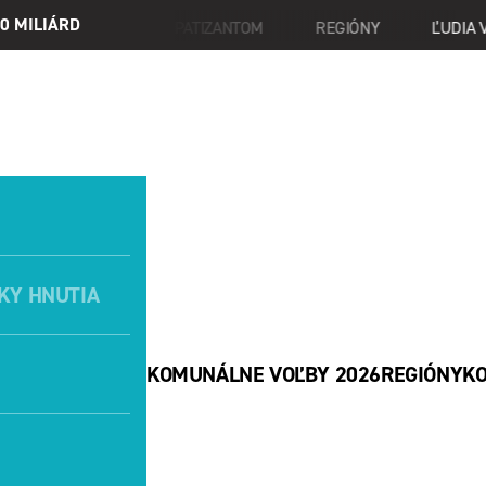
0 MILIÁRD
STAŇ SA NAŠIM SYMPATIZANTOM
REGIÓNY
ĽUDIA V HN
KY HNUTIA
KOMUNÁLNE VOĽBY 2026
REGIÓNY
K