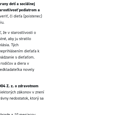
any detí a sociálnej
arostlivosť pediatrom a
riť, či dieťa (poistenec)
iu.
 že v starostlivosti o
né, aby ju stratilo
lásia. Tých
neprihlásením dieťaťa k
hádzanie s dieťaťom.
rodičov a diera v
redkladateľka novely
04 Z. z. o zdravotnom
iektorých zákonov v znení
rávny nedostatok, ktorý sa
záhrade a 10 mesiacov