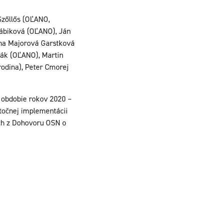
Szőllős (OĽANO,
rábiková (OĽANO), Ján
na Majorová Garstková
ák (OĽANO), Martin
rodina), Peter Cmorej
 obdobie rokov 2020 –
stočnej implementácii
ich z Dohovoru OSN o