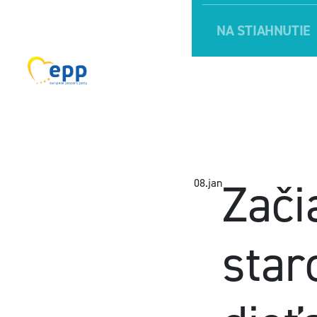
NA STIAHNUTIE
Zači
08.
jan
star