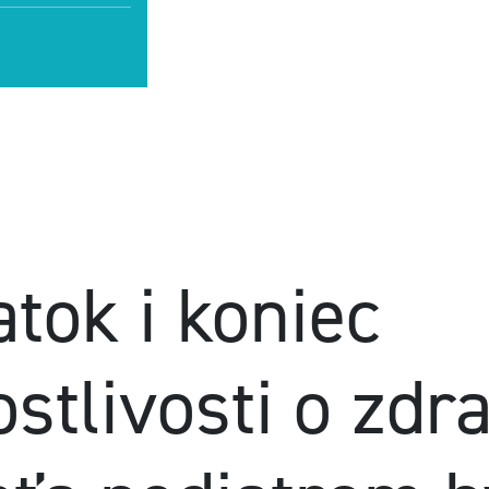
atok i koniec
ostlivosti o zdr