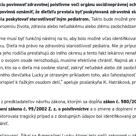
 povinnosť zdravotnej poisťovne voči orgánu sociálnoprávnej ochr
povinná oznámiť, že dieťaťu prestala byť poskytovaná zdravotná st
la poskytovať starostlivosť iným pediatrom.
Takto bude možné preve
rozeniu života, zdravia alebo neľudskému alebo zlému zaobchádzan
 musí byť funkčný nástroj na to, aby bolo možné včas identifikovať,
ku. Dieťa má právo na zdravotnú starostlivosť pediatra. Nie je prípust
a jeho rodičia presťahujú do iného okresu a tento fakt lekárovi nenah
 sa o svojom osude nerozhodujú, musíme efektívne chrániť. Najmä ak 
n, kto sa o dieťa má osobne starať, zakryť neľudské alebo zlé zaobc
čného dievčatka Lucky je otrasným príkladom toho, ako ľahostajnosť 
ispieť k ťažkým osudom detí,“ apeluje poslankyňa K. Hatráková, p
 z predkladateľov návrhu zákona, ktorým sa dopĺňa
zákon č. 580/20
není zákona č. 95/2002 Z. z. o poisťovníctve
a o zmene a doplnení n
torovala tragický prípad a z dostupných údajov bol identifikovaný p
niť.
lizovaný. Týkal sa 8-mesačnej Lucky, ktorej telo našli zakopané v 