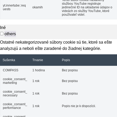
službou YouTube registruje
yt.innertube::req
okamih
jedinečné ID na ukladanie údajov o
uests
videách zo služby YouTube, ktoré
používateľ videl.
Iné
others
Ostatné nekategorizované súbory cookie sú tie, ktoré sa ešte
analyzujú a neboli ešte zaradené do žiadnej kategórie.
Sušenka
Trvanie
Popis
COMPASS
1 hodina
Bez popisu
cookie_consent_
1 rok
Bez popisu
marketing
cookie_consent_
1 rok
Bez popisu
necessary
cookie_consent_
1 rok
Popis nie je k dispozícii.
performance
cookie_consent_