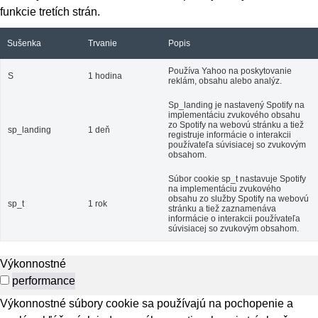
funkcie tretích strán.
Sušenka
Trvanie
Popis
Používa Yahoo na poskytovanie
S
1 hodina
reklám, obsahu alebo analýz.
Sp_landing je nastavený Spotify na
implementáciu zvukového obsahu
zo Spotify na webovú stránku a tiež
sp_landing
1 deň
registruje informácie o interakcii
používateľa súvisiacej so zvukovým
obsahom.
Súbor cookie sp_t nastavuje Spotify
na implementáciu zvukového
obsahu zo služby Spotify na webovú
sp_t
1 rok
stránku a tiež zaznamenáva
informácie o interakcii používateľa
súvisiacej so zvukovým obsahom.
Výkonnostné
performance
Výkonnostné súbory cookie sa používajú na pochopenie a