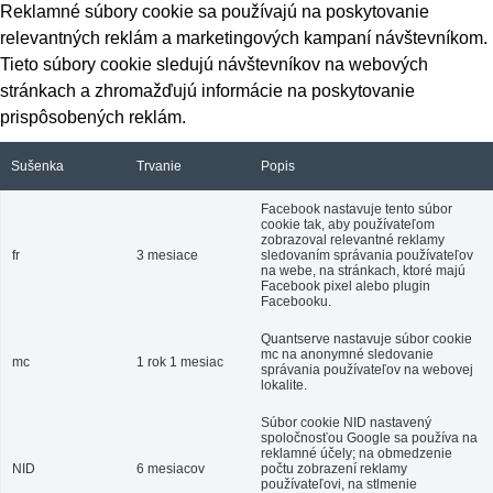
Reklamné súbory cookie sa používajú na poskytovanie
relevantných reklám a marketingových kampaní návštevníkom.
Tieto súbory cookie sledujú návštevníkov na webových
stránkach a zhromažďujú informácie na poskytovanie
prispôsobených reklám.
Sušenka
Trvanie
Popis
Facebook nastavuje tento súbor
cookie tak, aby používateľom
zobrazoval relevantné reklamy
fr
3 mesiace
sledovaním správania používateľov
na webe, na stránkach, ktoré majú
Facebook pixel alebo plugin
Facebooku.
Quantserve nastavuje súbor cookie
mc na anonymné sledovanie
mc
1 rok 1 mesiac
správania používateľov na webovej
lokalite.
Súbor cookie NID nastavený
spoločnosťou Google sa používa na
reklamné účely; na obmedzenie
NID
6 mesiacov
počtu zobrazení reklamy
používateľovi, na stlmenie