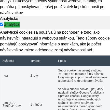
analýzu kľúčových indexov výkonnosti webovej stránky, čo
pomáha pri poskytovaní lepšej používateľskej skúsenosti pre
návštevníkov.
Analytické
analytics
Analytické cookies sa používajú na pochopenie toho, ako
návštevníci interagujú s webovou stránkou. Tieto súbory cookie
pomáhajú poskytovať informácie o metrikách, ako je počet
návštevníkov, miera odchodov, zdroj návštevnosti atď.
Sušenka
Trvanie
Popis
Súbor cookie nastavený službou
YouTube na meranie šírky pásma,
_ga
2 roky
ktorý určuje, či používateľ získa nové
alebo staré rozhranie prehrávača.
Variácia súboru cookie _gat, ktorý
nastavili služby Google Analytics a
Správca značiek Google, ktorý
umožňuje vlastníkom webových
_gat_UA-
stránok sledovať správanie
1 minúta
42948413-12
návštevníkov a merať výkonnosť
stránok. Prvok vzoru v názve