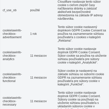
Cloudflare nastavuje tento súbor
cookie s cieľom zlepšiť časy
načítavania stránky a zakázať
cf_use_ob
použité
akékoľvek bezpečnostné
obmedzenia na základe IP adresy
návštevníka.
Tento súbor cookie nastavený
cookielawinfo-
doplnkom GDPR Cookie Consent sa
checkbox-
1 rok
používa na zaznamenanie súhlasu
advertisement
používateľa s cookies v kategórii
„Reklama“.
Tento súbor cookie nastavuje
cookielawinfo-
doplnok GDPR Cookie Consent.
checkbox-
11 mesiacov
Súbor cookie sa používa na uloženie
analytics
súhlasu používateľa pre súbory
cookie v kategórii „Analytické“.
Súbor cookie je nastavený na
cookielawinfo-
základe súhlasu so súbormi cookie
checkbox-
11 mesiacov
GDPR na zaznamenanie súhlasu
functional
používateľa pre súbory cookie v
kategórii „Funkčné“.
Tento súbor cookie nastavuje
doplnok GDPR Cookie Consent.
cookielawinfo-
Súbory cookie sa používajú na
checkbox-
11 mesiacov
uloženie súhlasu používateľa s
necessary
ukladaním súborov cookie v