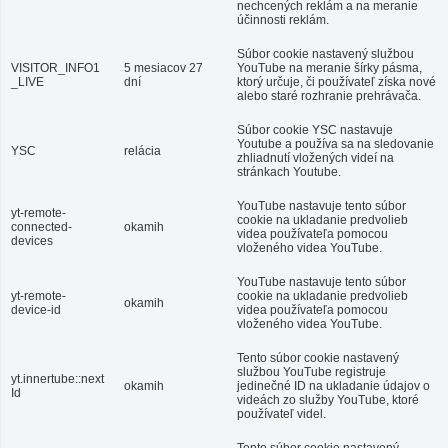
nechcených reklám a na meranie
účinnosti reklám.
Súbor cookie nastavený službou
VISITOR_INFO1
5 mesiacov 27
YouTube na meranie šírky pásma,
_LIVE
dní
ktorý určuje, či používateľ získa nové
alebo staré rozhranie prehrávača.
Súbor cookie YSC nastavuje
Youtube a používa sa na sledovanie
YSC
relácia
zhliadnutí vložených videí na
stránkach Youtube.
YouTube nastavuje tento súbor
yt-remote-
cookie na ukladanie predvolieb
connected-
okamih
videa používateľa pomocou
devices
vloženého videa YouTube.
YouTube nastavuje tento súbor
yt-remote-
cookie na ukladanie predvolieb
okamih
device-id
videa používateľa pomocou
vloženého videa YouTube.
Tento súbor cookie nastavený
službou YouTube registruje
yt.innertube::next
okamih
jedinečné ID na ukladanie údajov o
Id
videách zo služby YouTube, ktoré
používateľ videl.
Tento súbor cookie nastavený