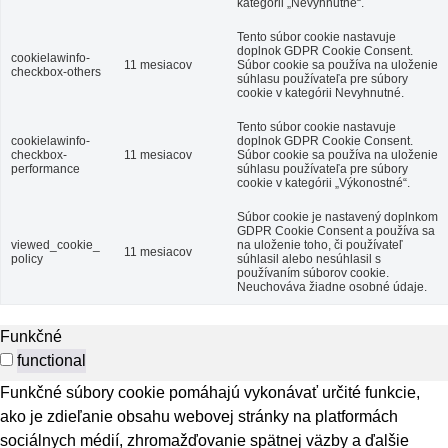
kategórii „Nevyhnutné“.
Tento súbor cookie nastavuje
doplnok GDPR Cookie Consent.
cookielawinfo-
11 mesiacov
Súbor cookie sa používa na uloženie
checkbox-others
súhlasu používateľa pre súbory
cookie v kategórii Nevyhnutné.
Tento súbor cookie nastavuje
cookielawinfo-
doplnok GDPR Cookie Consent.
checkbox-
11 mesiacov
Súbor cookie sa používa na uloženie
performance
súhlasu používateľa pre súbory
cookie v kategórii „Výkonostné“.
Súbor cookie je nastavený doplnkom
GDPR Cookie Consent a používa sa
viewed_cookie_
na uloženie toho, či používateľ
11 mesiacov
policy
súhlasil alebo nesúhlasil s
používaním súborov cookie.
Neuchováva žiadne osobné údaje.
Funkčné
functional
Funkčné súbory cookie pomáhajú vykonávať určité funkcie,
ako je zdieľanie obsahu webovej stránky na platformách
sociálnych médií, zhromažďovanie spätnej väzby a ďalšie