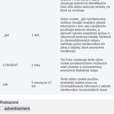
obsahuje jedinečné identifikačné
číslo účtu alebo webovej stránky, na
ktoré sa vzťahuje.
Súbor cookie _gid nainštalovaný
službou Google Analytics ukladá
informácie o tom, ako návštevníci
používajú webovú stránku, a
zároveň vytvára analytickú správu o
_gid
1 deň
výkonnosti webovej lokality. Niektoré
zo zhromažďovaných údajov
zahŕňajú počet návštevníkov, ich
zdroj a stránky, ktoré anonymne
navštevujú.
YouTube nastavuje tento súbor
cookie prostredníctvom vložených
CONSENT
2 roky
videí youtube a zaznamenáva
anonymné štatistické údaje.
Tento súbor cookie používa
5 mesiacov 27
analytický systém Issuu na
iutk
dni
zhromažďovanie informácií o aktivite
návštevníkov na produktoch Issuu.
Reklamné
advertisement