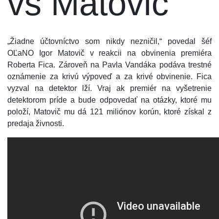
vs Matovič
„Žiadne účtovníctvo som nikdy nezničil,“ povedal šéf
OĽaNO Igor Matovič v reakcii na obvinenia premiéra
Roberta Fica. Zároveň na Pavla Vandáka podáva trestné
oznámenie za krivú výpoveď a za krivé obvinenie. Fica
vyzval na detektor lží. Vraj ak premiér na vyšetrenie
detektorom príde a bude odpovedať na otázky, ktoré mu
položí, Matovič mu dá 121 miliónov korún, ktoré získal z
predaja živnosti.