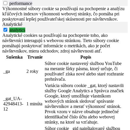
performance
Výkonnostné súbory cookie sa používajú na pochopenie a analýzu
kľúčových indexov výkonnosti webovej stránky, čo pomáha pri
poskytovaní lepšej používateľskej skúsenosti pre návštevníkov.
Analytické
analytics
Analytické cookies sa používajú na pochopenie toho, ako
návštevníci interagujú s webovou stránkou. Tieto súbory cookie
pomáhajú poskytovať informácie o metrikách, ako je počet
návštevníkov, miera odchodov, zdroj návštevnosti atď.
Sušenka
Trvanie
Popis
Súbor cookie nastavený službou YouTube
na meranie šírky pásma, ktorý určuje, či
_ga
2 roky
používateľ získa nové alebo staré rozhranie
prehrávača.
Variácia súboru cookie _gat, ktorý nastavili
služby Google Analytics a Správca značiek
Google, ktorý umožňuje vlastníkom
_gat_UA-
webových stránok sledovať správanie
42948413-
1 minúta
návštevníkov a merať výkonnosť stránok.
12
Prvok vzoru v názve obsahuje jedinečné
identifikačné číslo účtu alebo webovej
stránky, na ktoré sa vzťahuje.
Súbor cookie _gid nainštalovaný službou