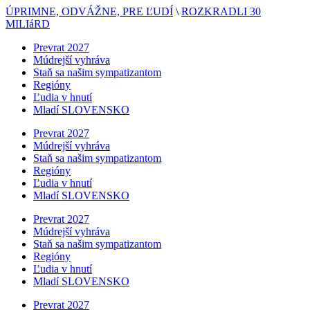
ÚPRIMNE, ODVÁŽNE, PRE ĽUDÍ
\
ROZKRADLI 30
MILIáRD
Prevrat 2027
Múdrejší vyhráva
Staň sa našim sympatizantom
Regióny
Ľudia v hnutí
Mladí SLOVENSKO
Prevrat 2027
Múdrejší vyhráva
Staň sa našim sympatizantom
Regióny
Ľudia v hnutí
Mladí SLOVENSKO
Prevrat 2027
Múdrejší vyhráva
Staň sa našim sympatizantom
Regióny
Ľudia v hnutí
Mladí SLOVENSKO
Prevrat 2027