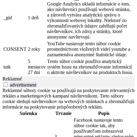
Google Analytics ukladá informácie o tom,
ako návštevníci používajú webovú stránku,
a zároveň vytvára analytickú správu o
_gid
1 deň
výkonnosti webovej lokality. Niektoré zo
zhromažďovaných údajov zahŕňajú počet
návštevníkov, ich zdroj a stránky, ktoré
anonymne navštevujú.
YouTube nastavuje tento súbor cookie
CONSENT
2 roky
prostredníctvom vložených videí youtube a
zaznamenáva anonymné štatistické údaje.
5
Tento súbor cookie používa analytický
iutk
mesiacov
systém Issuu na zhromažďovanie informácií
27 dni
o aktivite návštevníkov na produktoch Issuu.
Reklamné
advertisement
Reklamné súbory cookie sa používajú na poskytovanie relevantných
reklám a marketingových kampaní návštevníkom. Tieto súbory
cookie sledujú návštevníkov na webových stránkach a zhromažďujú
informácie na poskytovanie prispôsobených reklám.
Sušenka
Trvanie
Popis
Facebook nastavuje tento
súbor cookie tak, aby
používateľom zobrazoval
3
relevantné reklamy sledovaním