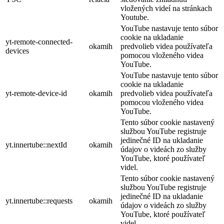
vložených videí na stránkach
Youtube.
YouTube nastavuje tento súbor
cookie na ukladanie
yt-remote-connected-
okamih
predvolieb videa používateľa
devices
pomocou vloženého videa
YouTube.
YouTube nastavuje tento súbor
cookie na ukladanie
yt-remote-device-id
okamih
predvolieb videa používateľa
pomocou vloženého videa
YouTube.
Tento súbor cookie nastavený
službou YouTube registruje
jedinečné ID na ukladanie
yt.innertube::nextId
okamih
údajov o videách zo služby
YouTube, ktoré používateľ
videl.
Tento súbor cookie nastavený
službou YouTube registruje
jedinečné ID na ukladanie
yt.innertube::requests
okamih
údajov o videách zo služby
YouTube, ktoré používateľ
videl.