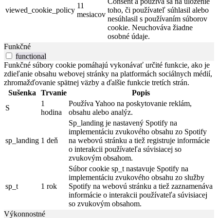
Consent a používa sa na uloženie
11
viewed_cookie_policy
toho, či používateľ súhlasil alebo
mesiacov
nesúhlasil s používaním súborov
cookie. Neuchováva žiadne
osobné údaje.
Funkčné
functional
Funkčné súbory cookie pomáhajú vykonávať určité funkcie, ako je
zdieľanie obsahu webovej stránky na platformách sociálnych médií,
zhromažďovanie spätnej väzby a ďalšie funkcie tretích strán.
Sušenka
Trvanie
Popis
1
Používa Yahoo na poskytovanie reklám,
S
hodina
obsahu alebo analýz.
Sp_landing je nastavený Spotify na
implementáciu zvukového obsahu zo Spotify
sp_landing
1 deň
na webovú stránku a tiež registruje informácie
o interakcii používateľa súvisiacej so
zvukovým obsahom.
Súbor cookie sp_t nastavuje Spotify na
implementáciu zvukového obsahu zo služby
sp_t
1 rok
Spotify na webovú stránku a tiež zaznamenáva
informácie o interakcii používateľa súvisiacej
so zvukovým obsahom.
Výkonnostné