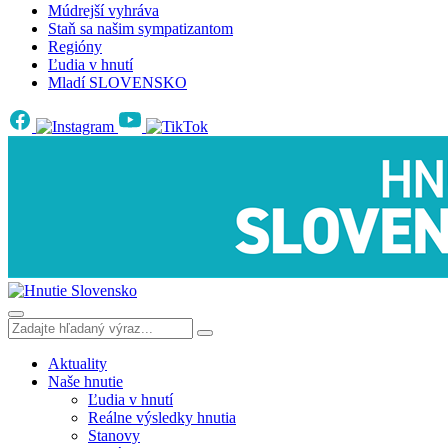
Múdrejší vyhráva
Staň sa našim sympatizantom
Regióny
Ľudia v hnutí
Mladí SLOVENSKO
Aktuality
Naše hnutie
Ľudia v hnutí
Reálne výsledky hnutia
Stanovy