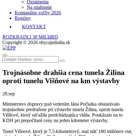
Oznámenia
Na stiahnutie
Komunálne voľby 2026
Regióny
KONTAKT
ROZKRADLI 30 MILIáRD
Copyright © 2026 obycajniludia.sk
Trojnásobne drahšia cena tunela Žilina
oproti tunelu Višňové na km výstavby
28.
sep
Ministerstvo dopravy pod vedením Jána Počiatka obstarávalo
trojnásobne predražene pri výstavbe tunela Žilina, oproti tunelu
Višňové, ktorý súťažila predchádzajúca vláda. Poukázalo na to
KDH pri prepočítaní ceny na jeden kilometer výstavby.
Tunel Višnové, ktorý je 7,5-kilometrový, mal stáť 180 miliónov eur,