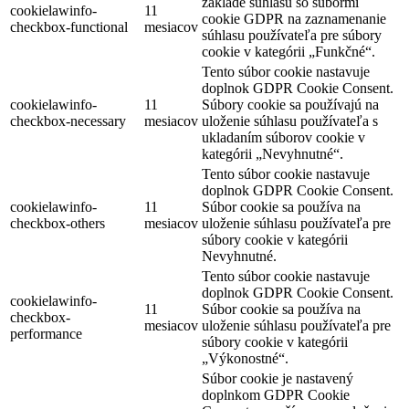
základe súhlasu so súbormi
cookielawinfo-
11
cookie GDPR na zaznamenanie
checkbox-functional
mesiacov
súhlasu používateľa pre súbory
cookie v kategórii „Funkčné“.
Tento súbor cookie nastavuje
doplnok GDPR Cookie Consent.
cookielawinfo-
11
Súbory cookie sa používajú na
checkbox-necessary
mesiacov
uloženie súhlasu používateľa s
ukladaním súborov cookie v
kategórii „Nevyhnutné“.
Tento súbor cookie nastavuje
doplnok GDPR Cookie Consent.
cookielawinfo-
11
Súbor cookie sa používa na
checkbox-others
mesiacov
uloženie súhlasu používateľa pre
súbory cookie v kategórii
Nevyhnutné.
Tento súbor cookie nastavuje
doplnok GDPR Cookie Consent.
cookielawinfo-
11
Súbor cookie sa používa na
checkbox-
mesiacov
uloženie súhlasu používateľa pre
performance
súbory cookie v kategórii
„Výkonostné“.
Súbor cookie je nastavený
doplnkom GDPR Cookie