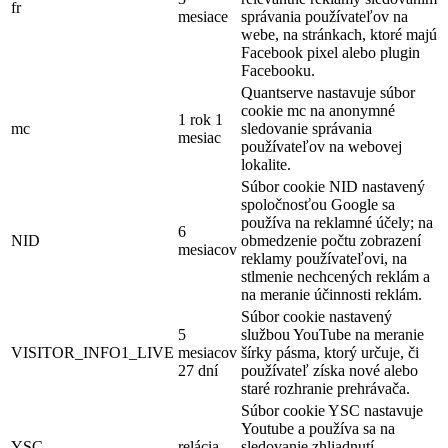
fr
mesiace
správania používateľov na
webe, na stránkach, ktoré majú
Facebook pixel alebo plugin
Facebooku.
Quantserve nastavuje súbor
cookie mc na anonymné
1 rok 1
mc
sledovanie správania
mesiac
používateľov na webovej
lokalite.
Súbor cookie NID nastavený
spoločnosťou Google sa
používa na reklamné účely; na
6
NID
obmedzenie počtu zobrazení
mesiacov
reklamy používateľovi, na
stlmenie nechcených reklám a
na meranie účinnosti reklám.
Súbor cookie nastavený
5
službou YouTube na meranie
VISITOR_INFO1_LIVE
mesiacov
šírky pásma, ktorý určuje, či
27 dní
používateľ získa nové alebo
staré rozhranie prehrávača.
Súbor cookie YSC nastavuje
Youtube a používa sa na
YSC
relácia
sledovanie zhliadnutí