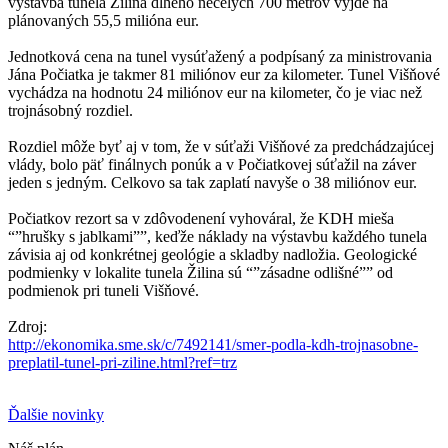
výstavba tunela Žilina dlhého necelých 700 metrov vyjde na
plánovaných 55,5 milióna eur.
Jednotková cena na tunel vysúťažený a podpísaný za ministrovania
Jána Počiatka je takmer 81 miliónov eur za kilometer. Tunel Višňové
vychádza na hodnotu 24 miliónov eur na kilometer, čo je viac než
trojnásobný rozdiel.
Rozdiel môže byť aj v tom, že v súťaži Višňové za predchádzajúcej
vlády, bolo päť finálnych ponúk a v Počiatkovej súťažil na záver
jeden s jedným. Celkovo sa tak zaplatí navyše o 38 miliónov eur.
Počiatkov rezort sa v zdôvodenení vyhováral, že KDH mieša
“”hrušky s jablkami””, keďže náklady na výstavbu každého tunela
závisia aj od konkrétnej geológie a skladby nadložia. Geologické
podmienky v lokalite tunela Žilina sú “”zásadne odlišné”” od
podmienok pri tuneli Višňové.
Zdroj:
http://ekonomika.sme.sk/c/7492141/smer-podla-kdh-trojnasobne-
preplatil-tunel-pri-ziline.html?ref=trz
Ďalšie novinky