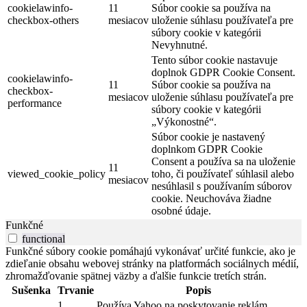
cookielawinfo-
11
Súbor cookie sa používa na
checkbox-others
mesiacov
uloženie súhlasu používateľa pre
súbory cookie v kategórii
Nevyhnutné.
Tento súbor cookie nastavuje
doplnok GDPR Cookie Consent.
cookielawinfo-
11
Súbor cookie sa používa na
checkbox-
mesiacov
uloženie súhlasu používateľa pre
performance
súbory cookie v kategórii
„Výkonostné“.
Súbor cookie je nastavený
doplnkom GDPR Cookie
Consent a používa sa na uloženie
11
viewed_cookie_policy
toho, či používateľ súhlasil alebo
mesiacov
nesúhlasil s používaním súborov
cookie. Neuchováva žiadne
osobné údaje.
Funkčné
functional
Funkčné súbory cookie pomáhajú vykonávať určité funkcie, ako je
zdieľanie obsahu webovej stránky na platformách sociálnych médií,
zhromažďovanie spätnej väzby a ďalšie funkcie tretích strán.
Sušenka
Trvanie
Popis
1
Používa Yahoo na poskytovanie reklám,