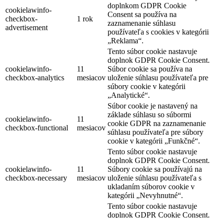
doplnkom GDPR Cookie
cookielawinfo-
Consent sa používa na
checkbox-
1 rok
zaznamenanie súhlasu
advertisement
používateľa s cookies v kategórii
„Reklama“.
Tento súbor cookie nastavuje
doplnok GDPR Cookie Consent.
cookielawinfo-
11
Súbor cookie sa používa na
checkbox-analytics
mesiacov
uloženie súhlasu používateľa pre
súbory cookie v kategórii
„Analytické“.
Súbor cookie je nastavený na
základe súhlasu so súbormi
cookielawinfo-
11
cookie GDPR na zaznamenanie
checkbox-functional
mesiacov
súhlasu používateľa pre súbory
cookie v kategórii „Funkčné“.
Tento súbor cookie nastavuje
doplnok GDPR Cookie Consent.
cookielawinfo-
11
Súbory cookie sa používajú na
checkbox-necessary
mesiacov
uloženie súhlasu používateľa s
ukladaním súborov cookie v
kategórii „Nevyhnutné“.
Tento súbor cookie nastavuje
doplnok GDPR Cookie Consent.