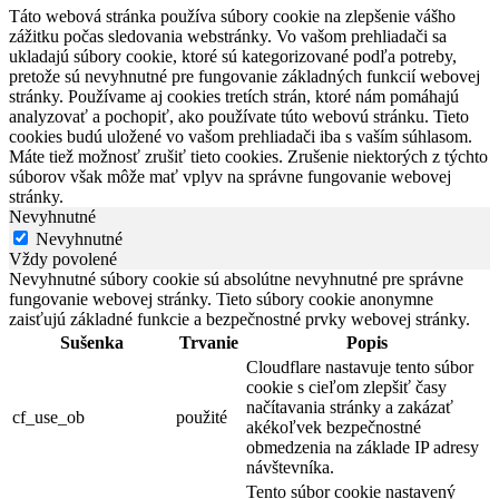
Táto webová stránka používa súbory cookie na zlepšenie vášho
zážitku počas sledovania webstránky. Vo vašom prehliadači sa
ukladajú súbory cookie, ktoré sú kategorizované podľa potreby,
pretože sú nevyhnutné pre fungovanie základných funkcií webovej
stránky. Používame aj cookies tretích strán, ktoré nám pomáhajú
analyzovať a pochopiť, ako používate túto webovú stránku. Tieto
cookies budú uložené vo vašom prehliadači iba s vaším súhlasom.
Máte tiež možnosť zrušiť tieto cookies. Zrušenie niektorých z týchto
súborov však môže mať vplyv na správne fungovanie webovej
stránky.
Nevyhnutné
Nevyhnutné
Vždy povolené
Nevyhnutné súbory cookie sú absolútne nevyhnutné pre správne
fungovanie webovej stránky. Tieto súbory cookie anonymne
zaisťujú základné funkcie a bezpečnostné prvky webovej stránky.
Sušenka
Trvanie
Popis
Cloudflare nastavuje tento súbor
cookie s cieľom zlepšiť časy
načítavania stránky a zakázať
cf_use_ob
použité
akékoľvek bezpečnostné
obmedzenia na základe IP adresy
návštevníka.
Tento súbor cookie nastavený