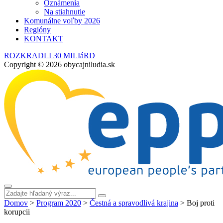
Oznámenia
Na stiahnutie
Komunálne voľby 2026
Regióny
KONTAKT
ROZKRADLI 30 MILIáRD
Copyright © 2026 obycajniludia.sk
Domov
>
Program 2020
>
Čestná a spravodlivá krajina
>
Boj proti
korupcii