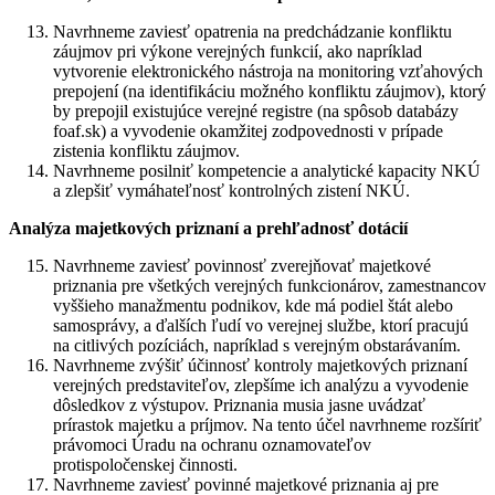
Navrhneme zaviesť opatrenia na predchádzanie konfliktu
záujmov pri výkone verejných funkcií, ako napríklad
vytvorenie elektronického nástroja na monitoring vzťahových
prepojení (na identifikáciu možného konfliktu záujmov), ktorý
by prepojil existujúce verejné registre (na spôsob databázy
foaf.sk) a vyvodenie okamžitej zodpovednosti v prípade
zistenia konfliktu záujmov.
Navrhneme posilniť kompetencie a analytické kapacity NKÚ
a zlepšiť vymáhateľnosť kontrolných zistení NKÚ.
Analýza majetkových priznaní a prehľadnosť dotácií
Navrhneme zaviesť povinnosť zverejňovať majetkové
priznania pre všetkých verejných funkcionárov, zamestnancov
vyššieho manažmentu podnikov, kde má podiel štát alebo
samosprávy, a ďalších ľudí vo verejnej službe, ktorí pracujú
na citlivých pozíciách, napríklad s verejným obstarávaním.
Navrhneme zvýšiť účinnosť kontroly majetkových priznaní
verejných predstaviteľov, zlepšíme ich analýzu a vyvodenie
dôsledkov z výstupov. Priznania musia jasne uvádzať
prírastok majetku a príjmov. Na tento účel navrhneme rozšíriť
právomoci Úradu na ochranu oznamovateľov
protispoločenskej činnosti.
Navrhneme zaviesť povinné majetkové priznania aj pre