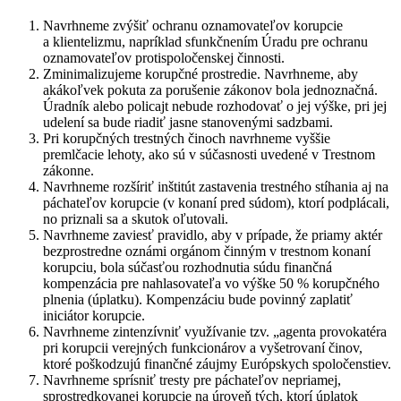
Navrhneme zvýšiť ochranu oznamovateľov korupcie
a klientelizmu, napríklad sfunkčnením Úradu pre ochranu
oznamovateľov protispoločenskej činnosti.
Zminimalizujeme korupčné prostredie. Navrhneme, aby
akákoľvek pokuta za porušenie zákonov bola jednoznačná.
Úradník alebo policajt nebude rozhodovať o jej výške, pri jej
udelení sa bude riadiť jasne stanovenými sadzbami.
Pri korupčných trestných činoch navrhneme vyššie
premlčacie lehoty, ako sú v súčasnosti uvedené v Trestnom
zákonne.
Navrhneme rozšíriť inštitút zastavenia trestného stíhania aj na
páchateľov korupcie (v konaní pred súdom), ktorí podplácali,
no priznali sa a skutok oľutovali.
Navrhneme zaviesť pravidlo, aby v prípade, že priamy aktér
bezprostredne oznámi orgánom činným v trestnom konaní
korupciu, bola súčasťou rozhodnutia súdu finančná
kompenzácia pre nahlasovateľa vo výške 50 % korupčného
plnenia (úplatku). Kompenzáciu bude povinný zaplatiť
iniciátor korupcie.
Navrhneme zintenzívniť využívanie tzv. „agenta provokatéra
pri korupcii verejných funkcionárov a vyšetrovaní činov,
ktoré poškodzujú finančné záujmy Európskych spoločenstiev.
Navrhneme sprísniť tresty pre páchateľov nepriamej,
sprostredkovanej korupcie na úroveň tých, ktorí úplatok