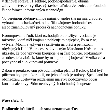
v daňovej správe, IT sektore, pôdohospodárstve, obrane,
zdravotníctve, energetike, výstavbe diaľnic a železníc, eurofondoch
či dodávkach informačných technológií.
Vo verejnom obstarávaní ide najmä o tendre šité na mieru vopred
vybranému uchádzačovi, o konflikt záujmov hodnotiteľov
alebo zmanipulovaný proces či nadhodnotené ponuky.
Korumpovanie ľudí, ktorí rozhodujú o dôležitých veciach, je
rakovina, ktorá ničí krajinu a pohlcuje to najlepšie, čo sa v nej
vytvára. Mocní a vplyvní sa priživujú na práci a peniazoch
obyčajných ľudí. V procese s obvineným Mariánom Kočnerom sa
ukázalo, že pod vplyvom korupcie je aj časť polície, prokuratúry
a súdov, teda zložiek, ktoré by mali proti nej bojovať. Vzniká veľa
pochybností aj o kupovaní politikov.
Zákon o preukazovaní pôvodu majetku platí už 9 rokov. Mal byť
pilierom boja proti korupcii, no jeho účinok je nulový. Špekulanti ho
obchádzajú účelovým rozdelením majetku podozrivého počas
konania alebo využitím neobvyklých obchodných operácií.
Naše riešenia
Posilnenie inštitúcií a ochrana oznamovateľov