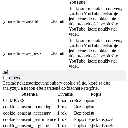
YouTube.
Tento súbor cookie nastavený
službou YouTube registruje
jedinečné ID na ukladanie
yt.innertube::nextId
okamih
údajov o videách zo služby
YouTube, ktoré používateľ
videl.
Tento súbor cookie nastavený
službou YouTube registruje
jedinečné ID na ukladanie
yt.innertube::requests
okamih
údajov o videách zo služby
YouTube, ktoré používateľ
videl.
Iné
others
Ostatné nekategorizované súbory cookie sú tie, ktoré sa ešte
analyzujú a neboli ešte zaradené do žiadnej kategórie.
Sušenka
Trvanie
Popis
COMPASS
1 hodina
Bez popisu
cookie_consent_marketing
1 rok
Bez popisu
cookie_consent_necessary
1 rok
Bez popisu
cookie_consent_performance
1 rok
Popis nie je k dispozícii.
cookie_consent_targeting
1 rok
Popis nie je k dispozícii.