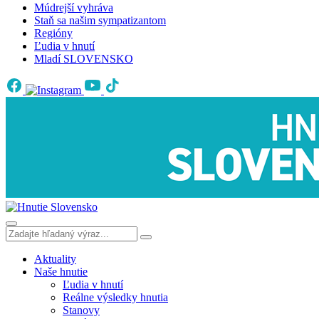
Múdrejší vyhráva
Staň sa našim sympatizantom
Regióny
Ľudia v hnutí
Mladí SLOVENSKO
Aktuality
Naše hnutie
Ľudia v hnutí
Reálne výsledky hnutia
Stanovy