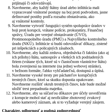
prijímajú či odovzdávajú.
Navrhneme, aby každý štátny úrad alebo inštitúcia mali
vypracované vnútorné postupy na boj proti podvodom, jasne
definované postihy podľa rozsahu obstarávania, ako
aj vnútorné kontroly.
Navrhneme vytvoriť fungujúci systém spolupráce úradov v
boji proti korupcii, vrátane polície, prokuratúry, Finančnej
správy, Úradu pre verejné obstarávanie (ÚVO),
Protimonopolného úradu (PMÚ) a Najvyššieho kontrolného
úradu (NKÚ). Inštitúcie si budú odovzdávať dôkazy, zistené
pri inšpekciách a policajných zásahoch.
Navrhneme, aby každá zmluva, objednávka či faktúra (ako aj
ich prílohy) štátu, samospráv a všetkých ich podriadených
firiem (vrátane tých, ktoré sú v čiastočnom vlastníctve štátu)
bola zverejnená na internete (na jednej webovej stránke),
v bežnom formáte, ľahko vyhľadateľná, dostupná a úplná.
Navrhneme vysoké tresty pre páchateľov korupčných
trestných činov, ktorí sa skutku dopustia opakovane.
Navrhneme rozšíriť okruh trestných činov, kde bude možné
uložiť trest prepadnutia majetku.
Navrhneme, aby sa súčasťou dôkazov pre účely usvedčenia
z korupcie mohol stať aj neoficiálne zhotovený zvukový
alebo kamerový záznam, ak si to vyžaduje verejný záujem.
Charakter, odbornosť a osobná zodpovednosť