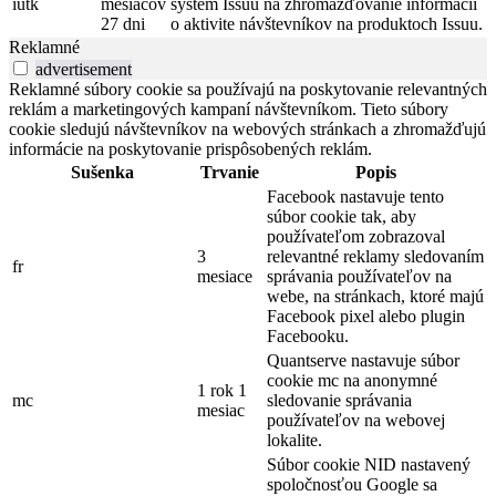
iutk
mesiacov
systém Issuu na zhromažďovanie informácií
27 dni
o aktivite návštevníkov na produktoch Issuu.
Reklamné
advertisement
Reklamné súbory cookie sa používajú na poskytovanie relevantných
reklám a marketingových kampaní návštevníkom. Tieto súbory
cookie sledujú návštevníkov na webových stránkach a zhromažďujú
informácie na poskytovanie prispôsobených reklám.
Sušenka
Trvanie
Popis
Facebook nastavuje tento
súbor cookie tak, aby
používateľom zobrazoval
3
relevantné reklamy sledovaním
fr
mesiace
správania používateľov na
webe, na stránkach, ktoré majú
Facebook pixel alebo plugin
Facebooku.
Quantserve nastavuje súbor
cookie mc na anonymné
1 rok 1
mc
sledovanie správania
mesiac
používateľov na webovej
lokalite.
Súbor cookie NID nastavený
spoločnosťou Google sa