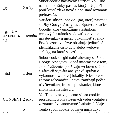
Súbor cookie nastavený službou YouTube
na meranie šírky pásma, ktorý určuje, či
_ga
2 roky
používateľ získa nové alebo staré rozhranie
prehrávača.
Variácia súboru cookie _gat, ktorý nastavili
služby Google Analytics a Správca značiek
Google, ktorý umožňuje vlastníkom
_gat_UA-
webových stránok sledovať správanie
42948413-
1 minúta
návštevníkov a merať výkonnosť stránok.
12
Prvok vzoru v názve obsahuje jedinečné
identifikačné číslo účtu alebo webovej
stránky, na ktoré sa vzťahuje.
Súbor cookie _gid nainštalovaný službou
Google Analytics ukladá informácie o tom,
ako návštevníci používajú webovú stránku,
a zároveň vytvára analytickú správu o
_gid
1 deň
výkonnosti webovej lokality. Niektoré zo
zhromažďovaných údajov zahŕňajú počet
návštevníkov, ich zdroj a stránky, ktoré
anonymne navštevujú.
YouTube nastavuje tento súbor cookie
CONSENT
2 roky
prostredníctvom vložených videí youtube a
zaznamenáva anonymné štatistické údaje.
5
Tento súbor cookie používa analytický