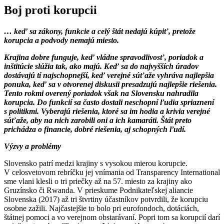
Boj proti korupcii
… keď sa zákony, funkcie a celý štát nedajú kúpiť, pretože
korupcia a podvody nemajú miesto.
Krajina dobre funguje, keď vládne spravodlivosť, poriadok a
inštitúcie slúžia tak, ako majú. Keď sa do najvyšších úradov
dostávajú tí najschopnejší, keď verejné súťaže vyhráva najlepšia
ponuka, keď sa v otvorenej diskusii presadzujú najlepšie riešenia.
Tento rokmi overený poriadok však na Slovensku nahradila
korupcia. Do funkcií sa často dostali neschopní ľudia spriaznení
s politikmi. Vyberajú riešenia, ktoré sa im hodia a krivia verejné
súťaže, aby na nich zarobili oni a ich kamaráti. Štát preto
prichádza o financie, dobré riešenia, aj schopných ľudí.
Výzvy a problémy
Slovensko patrí medzi krajiny s vysokou mierou korupcie.
V celosvetovom rebríčku jej vnímania od Transparency International
sme vlani klesli o tri priečky až na 57. miesto za krajiny ako
Gruzínsko či Rwanda. V prieskume Podnikateľskej aliancie
Slovenska (2017) až tri štvrtiny účastníkov potvrdili, že korupciu
osobne zažili. Najčastejšie to bolo pri eurofondoch, dotáciách,
štátnej pomoci a vo verejnom obstarávaní. Popri tom sa korupcií darí