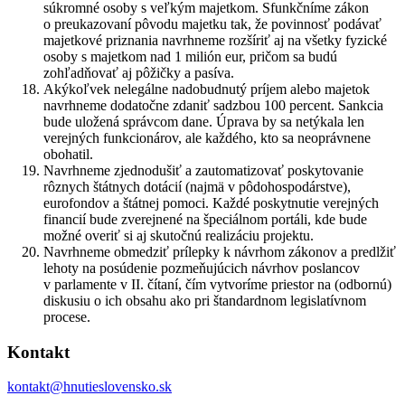
súkromné osoby s veľkým majetkom. Sfunkčníme zákon
o preukazovaní pôvodu majetku tak, že povinnosť podávať
majetkové priznania navrhneme rozšíriť aj na všetky fyzické
osoby s majetkom nad 1 milión eur, pričom sa budú
zohľadňovať aj pôžičky a pasíva.
Akýkoľvek nelegálne nadobudnutý príjem alebo majetok
navrhneme dodatočne zdaniť sadzbou 100 percent. Sankcia
bude uložená správcom dane. Úprava by sa netýkala len
verejných funkcionárov, ale každého, kto sa neoprávnene
obohatil.
Navrhneme zjednodušiť a zautomatizovať poskytovanie
rôznych štátnych dotácií (najmä v pôdohospodárstve),
eurofondov a štátnej pomoci. Každé poskytnutie verejných
financií bude zverejnené na špeciálnom portáli, kde bude
možné overiť si aj skutočnú realizáciu projektu.
Navrhneme obmedziť prílepky k návrhom zákonov a predlžiť
lehoty na posúdenie pozmeňujúcich návrhov poslancov
v parlamente v II. čítaní, čím vytvoríme priestor na (odbornú)
diskusiu o ich obsahu ako pri štandardnom legislatívnom
procese.
Kontakt
kontakt@hnutieslovensko.sk