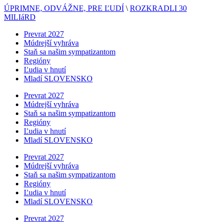
ÚPRIMNE, ODVÁŽNE, PRE ĽUDÍ
\
ROZKRADLI 30
MILIáRD
Prevrat 2027
Múdrejší vyhráva
Staň sa našim sympatizantom
Regióny
Ľudia v hnutí
Mladí SLOVENSKO
Prevrat 2027
Múdrejší vyhráva
Staň sa našim sympatizantom
Regióny
Ľudia v hnutí
Mladí SLOVENSKO
Prevrat 2027
Múdrejší vyhráva
Staň sa našim sympatizantom
Regióny
Ľudia v hnutí
Mladí SLOVENSKO
Prevrat 2027