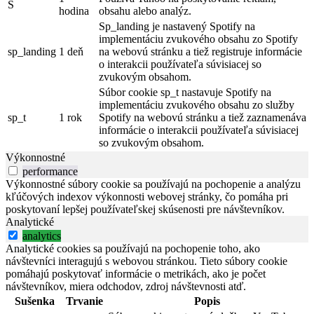
S
hodina
obsahu alebo analýz.
Sp_landing je nastavený Spotify na
implementáciu zvukového obsahu zo Spotify
sp_landing
1 deň
na webovú stránku a tiež registruje informácie
o interakcii používateľa súvisiacej so
zvukovým obsahom.
Súbor cookie sp_t nastavuje Spotify na
implementáciu zvukového obsahu zo služby
sp_t
1 rok
Spotify na webovú stránku a tiež zaznamenáva
informácie o interakcii používateľa súvisiacej
so zvukovým obsahom.
Výkonnostné
performance
Výkonnostné súbory cookie sa používajú na pochopenie a analýzu
kľúčových indexov výkonnosti webovej stránky, čo pomáha pri
poskytovaní lepšej používateľskej skúsenosti pre návštevníkov.
Analytické
analytics
Analytické cookies sa používajú na pochopenie toho, ako
návštevníci interagujú s webovou stránkou. Tieto súbory cookie
pomáhajú poskytovať informácie o metrikách, ako je počet
návštevníkov, miera odchodov, zdroj návštevnosti atď.
Sušenka
Trvanie
Popis