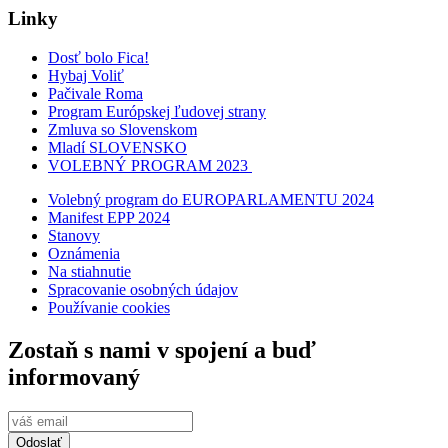
Linky
Dosť bolo Fica!
Hybaj Voliť
Pačivale Roma
Program Európskej ľudovej strany
Zmluva so Slovenskom
Mladí SLOVENSKO
VOLEBNÝ PROGRAM 2023
Volebný program do EUROPARLAMENTU 2024
Manifest EPP 2024
Stanovy
Oznámenia
Na stiahnutie
Spracovanie osobných údajov
Používanie cookies
Zostaň s nami v spojení a buď
informovaný
Odoslať