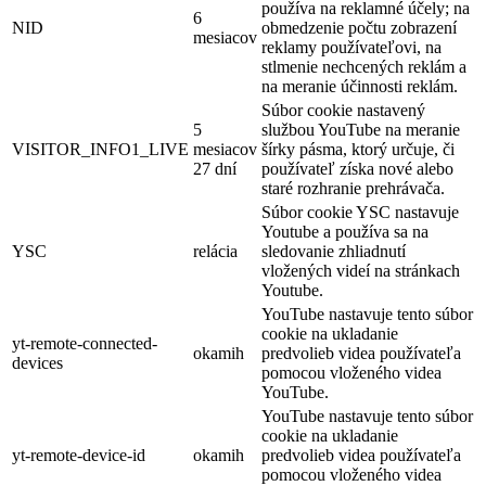
používa na reklamné účely; na
6
NID
obmedzenie počtu zobrazení
mesiacov
reklamy používateľovi, na
stlmenie nechcených reklám a
na meranie účinnosti reklám.
Súbor cookie nastavený
5
službou YouTube na meranie
VISITOR_INFO1_LIVE
mesiacov
šírky pásma, ktorý určuje, či
27 dní
používateľ získa nové alebo
staré rozhranie prehrávača.
Súbor cookie YSC nastavuje
Youtube a používa sa na
YSC
relácia
sledovanie zhliadnutí
vložených videí na stránkach
Youtube.
YouTube nastavuje tento súbor
cookie na ukladanie
yt-remote-connected-
okamih
predvolieb videa používateľa
devices
pomocou vloženého videa
YouTube.
YouTube nastavuje tento súbor
cookie na ukladanie
yt-remote-device-id
okamih
predvolieb videa používateľa
pomocou vloženého videa