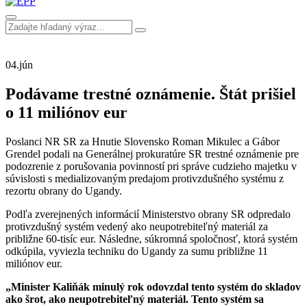
04.
jún
Podávame trestné oznámenie. Štát prišiel
o 11 miliónov eur
Poslanci NR SR za Hnutie Slovensko Roman Mikulec a Gábor
Grendel podali na Generálnej prokuratúre SR trestné oznámenie pre
podozrenie z porušovania povinností pri správe cudzieho majetku v
súvislosti s medializovaným predajom protivzdušného systému z
rezortu obrany do Ugandy.
Podľa zverejnených informácií Ministerstvo obrany SR odpredalo
protivzdušný systém vedený ako neupotrebiteľný materiál za
približne 60-tisíc eur. Následne, súkromná spoločnosť, ktorá systém
odkúpila, vyviezla techniku do Ugandy za sumu približne 11
miliónov eur.
„Minister Kaliňák minulý rok odovzdal tento systém do skladov
ako šrot, ako neupotrebiteľný materiál. Tento systém sa