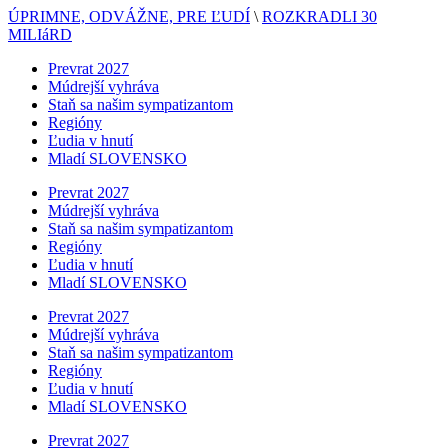
ÚPRIMNE, ODVÁŽNE, PRE ĽUDÍ
\
ROZKRADLI 30
MILIáRD
Prevrat 2027
Múdrejší vyhráva
Staň sa našim sympatizantom
Regióny
Ľudia v hnutí
Mladí SLOVENSKO
Prevrat 2027
Múdrejší vyhráva
Staň sa našim sympatizantom
Regióny
Ľudia v hnutí
Mladí SLOVENSKO
Prevrat 2027
Múdrejší vyhráva
Staň sa našim sympatizantom
Regióny
Ľudia v hnutí
Mladí SLOVENSKO
Prevrat 2027