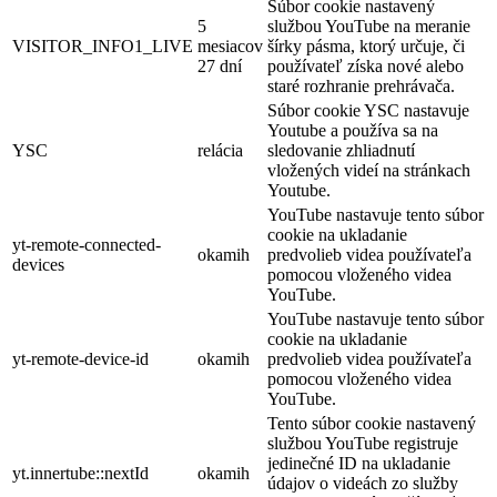
Súbor cookie nastavený
5
službou YouTube na meranie
VISITOR_INFO1_LIVE
mesiacov
šírky pásma, ktorý určuje, či
27 dní
používateľ získa nové alebo
staré rozhranie prehrávača.
Súbor cookie YSC nastavuje
Youtube a používa sa na
YSC
relácia
sledovanie zhliadnutí
vložených videí na stránkach
Youtube.
YouTube nastavuje tento súbor
cookie na ukladanie
yt-remote-connected-
okamih
predvolieb videa používateľa
devices
pomocou vloženého videa
YouTube.
YouTube nastavuje tento súbor
cookie na ukladanie
yt-remote-device-id
okamih
predvolieb videa používateľa
pomocou vloženého videa
YouTube.
Tento súbor cookie nastavený
službou YouTube registruje
jedinečné ID na ukladanie
yt.innertube::nextId
okamih
údajov o videách zo služby