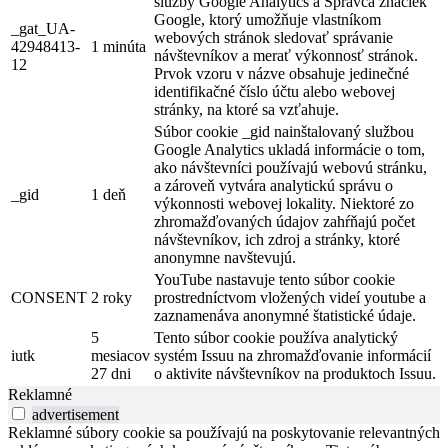
služby Google Analytics a Správca značiek
Google, ktorý umožňuje vlastníkom
_gat_UA-
webových stránok sledovať správanie
42948413-
1 minúta
návštevníkov a merať výkonnosť stránok.
12
Prvok vzoru v názve obsahuje jedinečné
identifikačné číslo účtu alebo webovej
stránky, na ktoré sa vzťahuje.
Súbor cookie _gid nainštalovaný službou
Google Analytics ukladá informácie o tom,
ako návštevníci používajú webovú stránku,
a zároveň vytvára analytickú správu o
_gid
1 deň
výkonnosti webovej lokality. Niektoré zo
zhromažďovaných údajov zahŕňajú počet
návštevníkov, ich zdroj a stránky, ktoré
anonymne navštevujú.
YouTube nastavuje tento súbor cookie
CONSENT
2 roky
prostredníctvom vložených videí youtube a
zaznamenáva anonymné štatistické údaje.
5
Tento súbor cookie používa analytický
iutk
mesiacov
systém Issuu na zhromažďovanie informácií
27 dni
o aktivite návštevníkov na produktoch Issuu.
Reklamné
advertisement
Reklamné súbory cookie sa používajú na poskytovanie relevantných