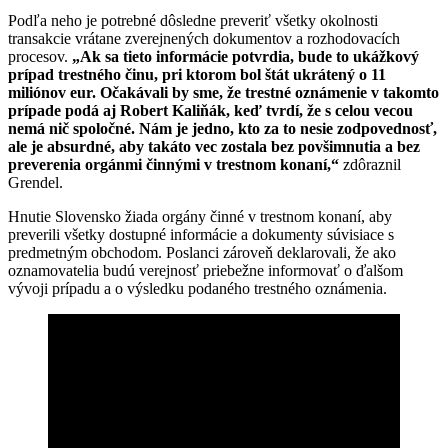
Podľa neho je potrebné dôsledne preveriť všetky okolnosti
transakcie vrátane zverejnených dokumentov a rozhodovacích
procesov.
„Ak sa tieto informácie potvrdia, bude to ukážkový
prípad trestného činu, pri ktorom bol štát ukrátený o 11
miliónov eur. Očakávali by sme, že trestné oznámenie v takomto
prípade podá aj Robert Kaliňák, keď tvrdí, že s celou vecou
nemá nič spoločné. Nám je jedno, kto za to nesie zodpovednosť,
ale je absurdné, aby takáto vec zostala bez povšimnutia a bez
preverenia orgánmi činnými v trestnom konaní,“
zdôraznil
Grendel.
Hnutie Slovensko žiada orgány činné v trestnom konaní, aby
preverili všetky dostupné informácie a dokumenty súvisiace s
predmetným obchodom. Poslanci zároveň deklarovali, že ako
oznamovatelia budú verejnosť priebežne informovať o ďalšom
vývoji prípadu a o výsledku podaného trestného oznámenia.