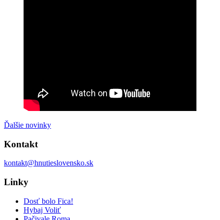
Ďalšie novinky
Kontakt
kontakt@hnutieslovensko.sk
Linky
Dosť bolo Fica!
Hybaj Voliť
Pačivale Roma