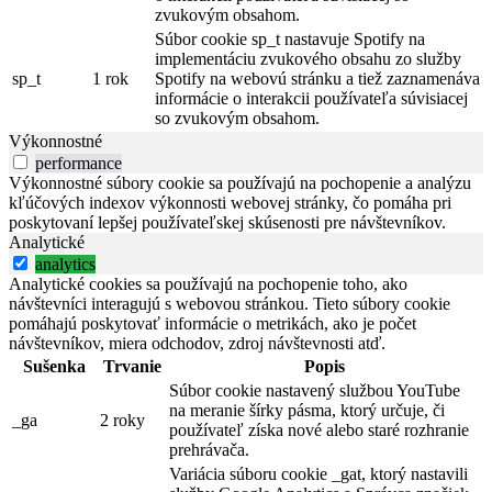
zvukovým obsahom.
Súbor cookie sp_t nastavuje Spotify na
implementáciu zvukového obsahu zo služby
sp_t
1 rok
Spotify na webovú stránku a tiež zaznamenáva
informácie o interakcii používateľa súvisiacej
so zvukovým obsahom.
Výkonnostné
performance
Výkonnostné súbory cookie sa používajú na pochopenie a analýzu
kľúčových indexov výkonnosti webovej stránky, čo pomáha pri
poskytovaní lepšej používateľskej skúsenosti pre návštevníkov.
Analytické
analytics
Analytické cookies sa používajú na pochopenie toho, ako
návštevníci interagujú s webovou stránkou. Tieto súbory cookie
pomáhajú poskytovať informácie o metrikách, ako je počet
návštevníkov, miera odchodov, zdroj návštevnosti atď.
Sušenka
Trvanie
Popis
Súbor cookie nastavený službou YouTube
na meranie šírky pásma, ktorý určuje, či
_ga
2 roky
používateľ získa nové alebo staré rozhranie
prehrávača.
Variácia súboru cookie _gat, ktorý nastavili