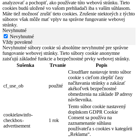
analyzovať a pochopiť, ako používate túto webovú stránku. Tieto
cookies budú uložené vo vašom prehliadači iba s vaším súhlasom.
Máte tiež možnosť zrušiť tieto cookies. Zrušenie niektorých z týchto
súborov však môže mať vplyv na správne fungovanie webovej
stránky.
Nevyhnutné
Nevyhnutné
Vždy povolené
Nevyhnutné súbory cookie sú absolútne nevyhnutné pre správne
fungovanie webovej stránky. Tieto súbory cookie anonymne
zaisťujú základné funkcie a bezpečnostné prvky webovej stránky.
Sušenka
Trvanie
Popis
Cloudflare nastavuje tento súbor
cookie s cieľom zlepšiť časy
načítavania stránky a zakázať
cf_use_ob
použité
akékoľvek bezpečnostné
obmedzenia na základe IP adresy
návštevníka.
Tento súbor cookie nastavený
doplnkom GDPR Cookie
cookielawinfo-
Consent sa používa na
checkbox-
1 rok
zaznamenanie súhlasu
advertisement
používateľa s cookies v kategórii
„Reklama“.