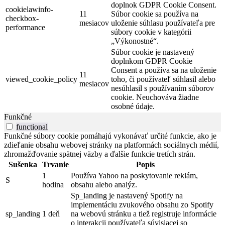
doplnok GDPR Cookie Consent.
cookielawinfo-
11
Súbor cookie sa používa na
checkbox-
mesiacov
uloženie súhlasu používateľa pre
performance
súbory cookie v kategórii
„Výkonostné“.
Súbor cookie je nastavený
doplnkom GDPR Cookie
Consent a používa sa na uloženie
11
viewed_cookie_policy
toho, či používateľ súhlasil alebo
mesiacov
nesúhlasil s používaním súborov
cookie. Neuchováva žiadne
osobné údaje.
Funkčné
functional
Funkčné súbory cookie pomáhajú vykonávať určité funkcie, ako je
zdieľanie obsahu webovej stránky na platformách sociálnych médií,
zhromažďovanie spätnej väzby a ďalšie funkcie tretích strán.
Sušenka
Trvanie
Popis
1
Používa Yahoo na poskytovanie reklám,
S
hodina
obsahu alebo analýz.
Sp_landing je nastavený Spotify na
implementáciu zvukového obsahu zo Spotify
sp_landing
1 deň
na webovú stránku a tiež registruje informácie
o interakcii používateľa súvisiacej so