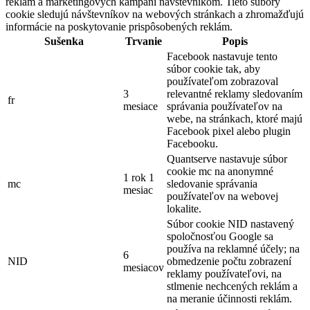
reklám a marketingových kampaní návštevníkom. Tieto súbory
cookie sledujú návštevníkov na webových stránkach a zhromažďujú
informácie na poskytovanie prispôsobených reklám.
Sušenka
Trvanie
Popis
Facebook nastavuje tento
súbor cookie tak, aby
používateľom zobrazoval
3
relevantné reklamy sledovaním
fr
mesiace
správania používateľov na
webe, na stránkach, ktoré majú
Facebook pixel alebo plugin
Facebooku.
Quantserve nastavuje súbor
cookie mc na anonymné
1 rok 1
mc
sledovanie správania
mesiac
používateľov na webovej
lokalite.
Súbor cookie NID nastavený
spoločnosťou Google sa
používa na reklamné účely; na
6
NID
obmedzenie počtu zobrazení
mesiacov
reklamy používateľovi, na
stlmenie nechcených reklám a
na meranie účinnosti reklám.