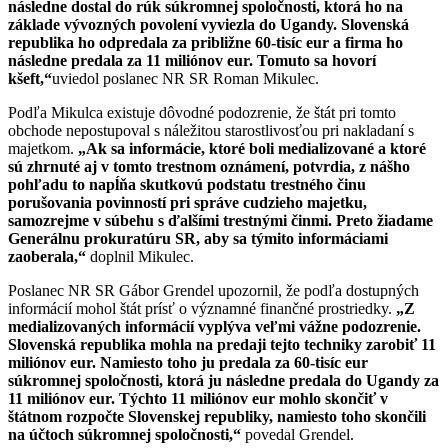
následne dostal do rúk súkromnej spoločnosti, ktorá ho na
základe vývozných povolení vyviezla do Ugandy. Slovenská
republika ho odpredala za približne 60-tisíc eur a firma ho
následne predala za 11 miliónov eur. Tomuto sa hovorí
kšeft,“
uviedol poslanec NR SR Roman Mikulec.
Podľa Mikulca existuje dôvodné podozrenie, že štát pri tomto
obchode nepostupoval s náležitou starostlivosťou pri nakladaní s
majetkom.
„Ak sa informácie, ktoré boli medializované a ktoré
sú zhrnuté aj v tomto trestnom oznámení, potvrdia, z nášho
pohľadu to napĺňa skutkovú podstatu trestného činu
porušovania povinností pri správe cudzieho majetku,
samozrejme v súbehu s ďalšími trestnými činmi. Preto žiadame
Generálnu prokuratúru SR, aby sa týmito informáciami
zaoberala,“
doplnil Mikulec.
Poslanec NR SR Gábor Grendel upozornil, že podľa dostupných
informácií mohol štát prísť o významné finančné prostriedky.
„Z
medializovaných informácií vyplýva veľmi vážne podozrenie.
Slovenská republika mohla na predaji tejto techniky zarobiť 11
miliónov eur. Namiesto toho ju predala za 60-tisíc eur
súkromnej spoločnosti, ktorá ju následne predala do Ugandy za
11 miliónov eur. Týchto 11 miliónov eur mohlo skončiť v
štátnom rozpočte Slovenskej republiky, namiesto toho skončili
na účtoch súkromnej spoločnosti,“
povedal Grendel.