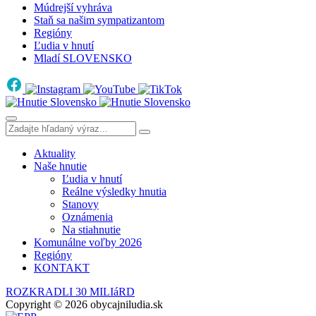
Múdrejší vyhráva
Staň sa našim sympatizantom
Regióny
Ľudia v hnutí
Mladí SLOVENSKO
Aktuality
Naše hnutie
Ľudia v hnutí
Reálne výsledky hnutia
Stanovy
Oznámenia
Na stiahnutie
Komunálne voľby 2026
Regióny
KONTAKT
ROZKRADLI 30 MILIáRD
Copyright © 2026 obycajniludia.sk