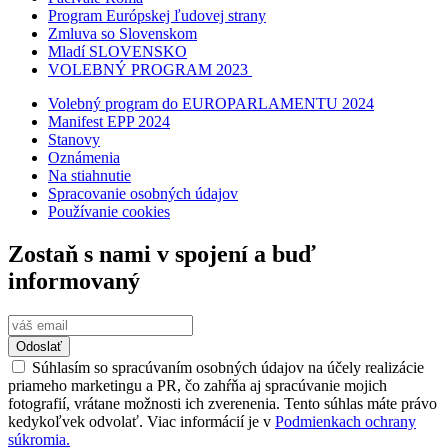
Program Európskej ľudovej strany
Zmluva so Slovenskom
Mladí SLOVENSKO
VOLEBNÝ PROGRAM 2023
Volebný program do EUROPARLAMENTU 2024
Manifest EPP 2024
Stanovy
Oznámenia
Na stiahnutie
Spracovanie osobných údajov
Používanie cookies
Zostaň s nami v spojení a buď
informovaný
Odoslať
Súhlasím so spracúvaním osobných údajov na účely realizácie
priameho marketingu a PR, čo zahŕňa aj spracúvanie mojich
fotografií, vrátane možnosti ich zverenenia. Tento súhlas máte právo
kedykoľvek odvolať. Viac informácií je v
Podmienkach ochrany
súkromia.