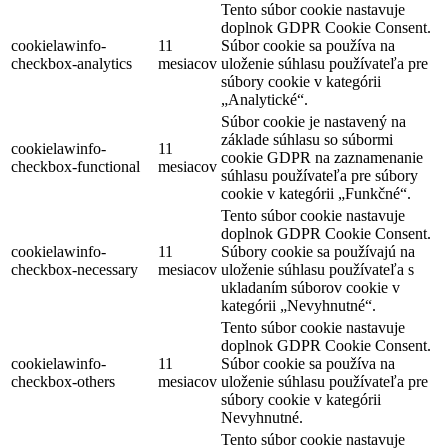
Tento súbor cookie nastavuje
doplnok GDPR Cookie Consent.
cookielawinfo-
11
Súbor cookie sa používa na
checkbox-analytics
mesiacov
uloženie súhlasu používateľa pre
súbory cookie v kategórii
„Analytické“.
Súbor cookie je nastavený na
základe súhlasu so súbormi
cookielawinfo-
11
cookie GDPR na zaznamenanie
checkbox-functional
mesiacov
súhlasu používateľa pre súbory
cookie v kategórii „Funkčné“.
Tento súbor cookie nastavuje
doplnok GDPR Cookie Consent.
cookielawinfo-
11
Súbory cookie sa používajú na
checkbox-necessary
mesiacov
uloženie súhlasu používateľa s
ukladaním súborov cookie v
kategórii „Nevyhnutné“.
Tento súbor cookie nastavuje
doplnok GDPR Cookie Consent.
cookielawinfo-
11
Súbor cookie sa používa na
checkbox-others
mesiacov
uloženie súhlasu používateľa pre
súbory cookie v kategórii
Nevyhnutné.
Tento súbor cookie nastavuje