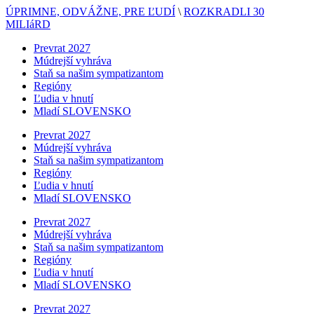
ÚPRIMNE, ODVÁŽNE, PRE ĽUDÍ
\
ROZKRADLI 30
MILIáRD
Prevrat 2027
Múdrejší vyhráva
Staň sa našim sympatizantom
Regióny
Ľudia v hnutí
Mladí SLOVENSKO
Prevrat 2027
Múdrejší vyhráva
Staň sa našim sympatizantom
Regióny
Ľudia v hnutí
Mladí SLOVENSKO
Prevrat 2027
Múdrejší vyhráva
Staň sa našim sympatizantom
Regióny
Ľudia v hnutí
Mladí SLOVENSKO
Prevrat 2027