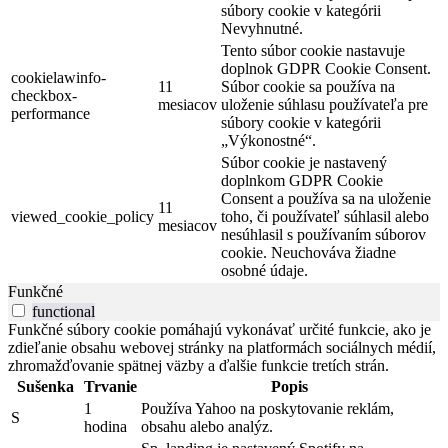
súbory cookie v kategórii
Nevyhnutné.
Tento súbor cookie nastavuje
doplnok GDPR Cookie Consent.
cookielawinfo-
11
Súbor cookie sa používa na
checkbox-
mesiacov
uloženie súhlasu používateľa pre
performance
súbory cookie v kategórii
„Výkonostné“.
Súbor cookie je nastavený
doplnkom GDPR Cookie
Consent a používa sa na uloženie
11
viewed_cookie_policy
toho, či používateľ súhlasil alebo
mesiacov
nesúhlasil s používaním súborov
cookie. Neuchováva žiadne
osobné údaje.
Funkčné
functional
Funkčné súbory cookie pomáhajú vykonávať určité funkcie, ako je
zdieľanie obsahu webovej stránky na platformách sociálnych médií,
zhromažďovanie spätnej väzby a ďalšie funkcie tretích strán.
Sušenka
Trvanie
Popis
1
Používa Yahoo na poskytovanie reklám,
S
hodina
obsahu alebo analýz.