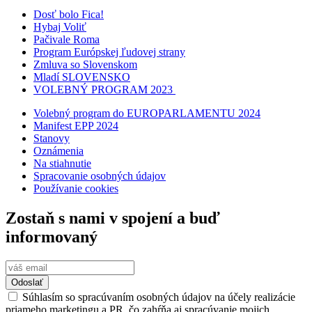
Dosť bolo Fica!
Hybaj Voliť
Pačivale Roma
Program Európskej ľudovej strany
Zmluva so Slovenskom
Mladí SLOVENSKO
VOLEBNÝ PROGRAM 2023
Volebný program do EUROPARLAMENTU 2024
Manifest EPP 2024
Stanovy
Oznámenia
Na stiahnutie
Spracovanie osobných údajov
Používanie cookies
Zostaň s nami v spojení a buď
informovaný
Odoslať
Súhlasím so spracúvaním osobných údajov na účely realizácie
priameho marketingu a PR, čo zahŕňa aj spracúvanie mojich