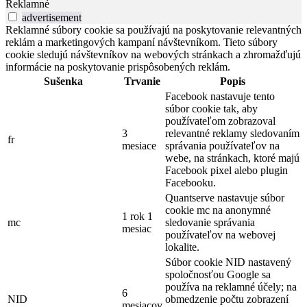
Reklamné
advertisement
Reklamné súbory cookie sa používajú na poskytovanie relevantných
reklám a marketingových kampaní návštevníkom. Tieto súbory
cookie sledujú návštevníkov na webových stránkach a zhromažďujú
informácie na poskytovanie prispôsobených reklám.
Sušenka
Trvanie
Popis
Facebook nastavuje tento
súbor cookie tak, aby
používateľom zobrazoval
3
relevantné reklamy sledovaním
fr
mesiace
správania používateľov na
webe, na stránkach, ktoré majú
Facebook pixel alebo plugin
Facebooku.
Quantserve nastavuje súbor
cookie mc na anonymné
1 rok 1
mc
sledovanie správania
mesiac
používateľov na webovej
lokalite.
Súbor cookie NID nastavený
spoločnosťou Google sa
používa na reklamné účely; na
6
NID
obmedzenie počtu zobrazení
mesiacov