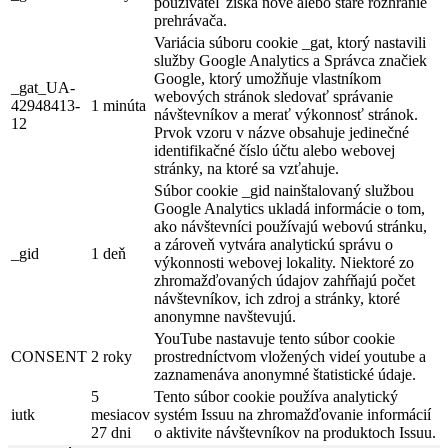
používateľ získa nové alebo staré rozhranie
prehrávača.
Variácia súboru cookie _gat, ktorý nastavili
služby Google Analytics a Správca značiek
Google, ktorý umožňuje vlastníkom
_gat_UA-
webových stránok sledovať správanie
42948413-
1 minúta
návštevníkov a merať výkonnosť stránok.
12
Prvok vzoru v názve obsahuje jedinečné
identifikačné číslo účtu alebo webovej
stránky, na ktoré sa vzťahuje.
Súbor cookie _gid nainštalovaný službou
Google Analytics ukladá informácie o tom,
ako návštevníci používajú webovú stránku,
a zároveň vytvára analytickú správu o
_gid
1 deň
výkonnosti webovej lokality. Niektoré zo
zhromažďovaných údajov zahŕňajú počet
návštevníkov, ich zdroj a stránky, ktoré
anonymne navštevujú.
YouTube nastavuje tento súbor cookie
CONSENT
2 roky
prostredníctvom vložených videí youtube a
zaznamenáva anonymné štatistické údaje.
5
Tento súbor cookie používa analytický
iutk
mesiacov
systém Issuu na zhromažďovanie informácií
27 dni
o aktivite návštevníkov na produktoch Issuu.