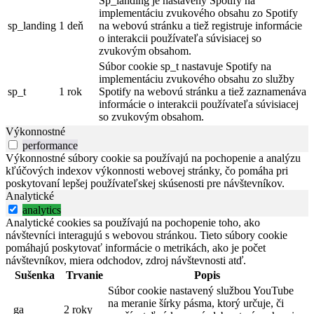
Sp_landing je nastavený Spotify na
implementáciu zvukového obsahu zo Spotify
sp_landing
1 deň
na webovú stránku a tiež registruje informácie
o interakcii používateľa súvisiacej so
zvukovým obsahom.
Súbor cookie sp_t nastavuje Spotify na
implementáciu zvukového obsahu zo služby
sp_t
1 rok
Spotify na webovú stránku a tiež zaznamenáva
informácie o interakcii používateľa súvisiacej
so zvukovým obsahom.
Výkonnostné
performance
Výkonnostné súbory cookie sa používajú na pochopenie a analýzu
kľúčových indexov výkonnosti webovej stránky, čo pomáha pri
poskytovaní lepšej používateľskej skúsenosti pre návštevníkov.
Analytické
analytics
Analytické cookies sa používajú na pochopenie toho, ako
návštevníci interagujú s webovou stránkou. Tieto súbory cookie
pomáhajú poskytovať informácie o metrikách, ako je počet
návštevníkov, miera odchodov, zdroj návštevnosti atď.
Sušenka
Trvanie
Popis
Súbor cookie nastavený službou YouTube
na meranie šírky pásma, ktorý určuje, či
_ga
2 roky