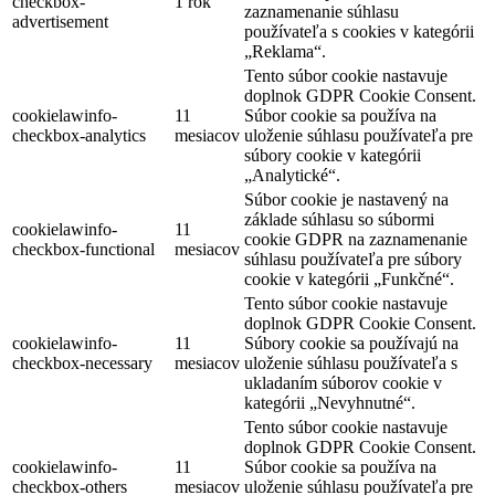
checkbox-
1 rok
zaznamenanie súhlasu
advertisement
používateľa s cookies v kategórii
„Reklama“.
Tento súbor cookie nastavuje
doplnok GDPR Cookie Consent.
cookielawinfo-
11
Súbor cookie sa používa na
checkbox-analytics
mesiacov
uloženie súhlasu používateľa pre
súbory cookie v kategórii
„Analytické“.
Súbor cookie je nastavený na
základe súhlasu so súbormi
cookielawinfo-
11
cookie GDPR na zaznamenanie
checkbox-functional
mesiacov
súhlasu používateľa pre súbory
cookie v kategórii „Funkčné“.
Tento súbor cookie nastavuje
doplnok GDPR Cookie Consent.
cookielawinfo-
11
Súbory cookie sa používajú na
checkbox-necessary
mesiacov
uloženie súhlasu používateľa s
ukladaním súborov cookie v
kategórii „Nevyhnutné“.
Tento súbor cookie nastavuje
doplnok GDPR Cookie Consent.
cookielawinfo-
11
Súbor cookie sa používa na
checkbox-others
mesiacov
uloženie súhlasu používateľa pre