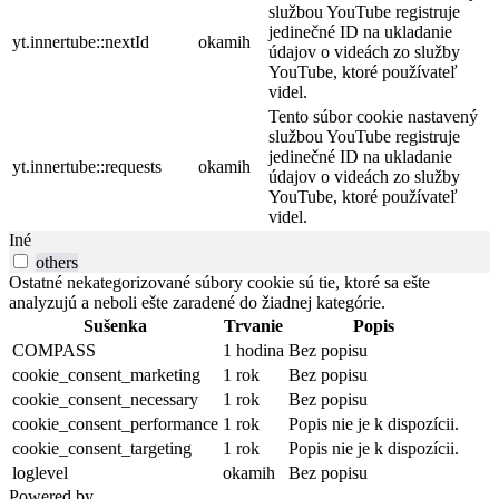
službou YouTube registruje
jedinečné ID na ukladanie
yt.innertube::nextId
okamih
údajov o videách zo služby
YouTube, ktoré používateľ
videl.
Tento súbor cookie nastavený
službou YouTube registruje
jedinečné ID na ukladanie
yt.innertube::requests
okamih
údajov o videách zo služby
YouTube, ktoré používateľ
videl.
Iné
others
Ostatné nekategorizované súbory cookie sú tie, ktoré sa ešte
analyzujú a neboli ešte zaradené do žiadnej kategórie.
Sušenka
Trvanie
Popis
COMPASS
1 hodina
Bez popisu
cookie_consent_marketing
1 rok
Bez popisu
cookie_consent_necessary
1 rok
Bez popisu
cookie_consent_performance
1 rok
Popis nie je k dispozícii.
cookie_consent_targeting
1 rok
Popis nie je k dispozícii.
loglevel
okamih
Bez popisu
Powered by