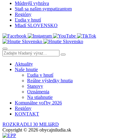
Múdrejší vyhráva
Staň sa našim sympatizantom
Regióny
Ľudia v hnutí
Mladí SLOVENSKO
Aktuality
Naše hnutie
Ľudia v hnutí
Reálne výsledky hnutia
Stanovy
Oznámenia
Na stiahnutie
Komunálne voľby 2026
Regióny
KONTAKT
ROZKRADLI 30 MILIáRD
Copyright © 2026 obycajniludia.sk