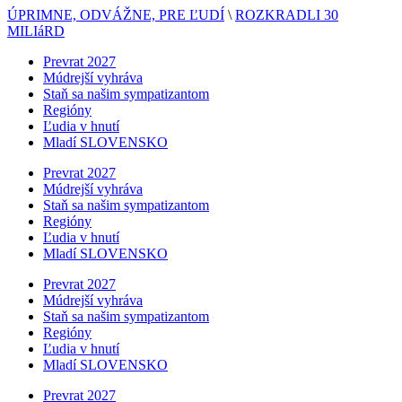
ÚPRIMNE, ODVÁŽNE, PRE ĽUDÍ
\
ROZKRADLI 30
MILIáRD
Prevrat 2027
Múdrejší vyhráva
Staň sa našim sympatizantom
Regióny
Ľudia v hnutí
Mladí SLOVENSKO
Prevrat 2027
Múdrejší vyhráva
Staň sa našim sympatizantom
Regióny
Ľudia v hnutí
Mladí SLOVENSKO
Prevrat 2027
Múdrejší vyhráva
Staň sa našim sympatizantom
Regióny
Ľudia v hnutí
Mladí SLOVENSKO
Prevrat 2027