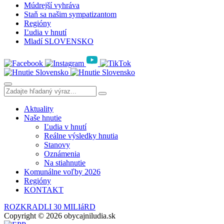
Múdrejší vyhráva
Staň sa našim sympatizantom
Regióny
Ľudia v hnutí
Mladí SLOVENSKO
Aktuality
Naše hnutie
Ľudia v hnutí
Reálne výsledky hnutia
Stanovy
Oznámenia
Na stiahnutie
Komunálne voľby 2026
Regióny
KONTAKT
ROZKRADLI 30 MILIáRD
Copyright © 2026 obycajniludia.sk