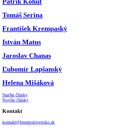
Patrik Kohút
Tomáš Serina
František Krempaský
István Matus
Jaroslav Chanas
Ľubomír Lapšanský
Helena Mišáková
Navigácia
Staršie články
Novšie články
v
článkoch
Kontakt
kontakt@hnutieslovensko.sk