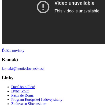
Ďalšie novinky
Kontakt
kontakt@hnutieslovensko.sk
Linky
Dosť bolo Fica!
Hybaj Voliť
Pačivale Roma
Program Európskej ľudovej strany
Zmluva so Slovenskom