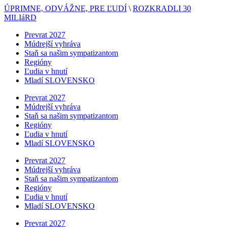
ÚPRIMNE, ODVÁŽNE, PRE ĽUDÍ
\
ROZKRADLI 30
MILIáRD
Prevrat 2027
Múdrejší vyhráva
Staň sa našim sympatizantom
Regióny
Ľudia v hnutí
Mladí SLOVENSKO
Prevrat 2027
Múdrejší vyhráva
Staň sa našim sympatizantom
Regióny
Ľudia v hnutí
Mladí SLOVENSKO
Prevrat 2027
Múdrejší vyhráva
Staň sa našim sympatizantom
Regióny
Ľudia v hnutí
Mladí SLOVENSKO
Prevrat 2027