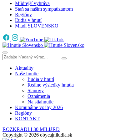
Múdrejší vyhráva
Staň sa našim sympatizantom
Regióny
Ľudia v hnutí
Mladí SLOVENSKO
Aktuality
Naše hnutie
Ľudia v hnutí
Reálne výsledky hnutia
Stanovy
Oznámenia
Na stiahnutie
Komunálne voľby 2026
Regióny
KONTAKT
ROZKRADLI 30 MILIáRD
Copyright © 2026 obycajniludia.sk