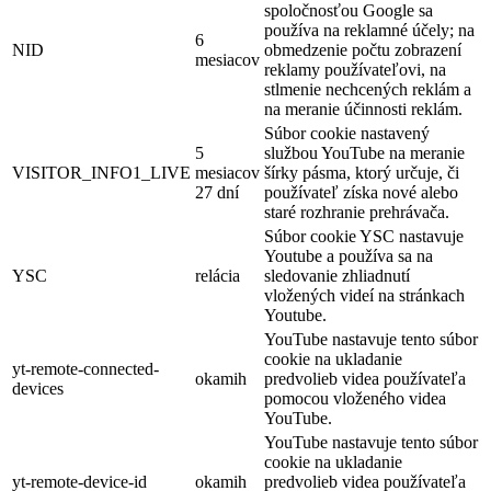
spoločnosťou Google sa
používa na reklamné účely; na
6
NID
obmedzenie počtu zobrazení
mesiacov
reklamy používateľovi, na
stlmenie nechcených reklám a
na meranie účinnosti reklám.
Súbor cookie nastavený
5
službou YouTube na meranie
VISITOR_INFO1_LIVE
mesiacov
šírky pásma, ktorý určuje, či
27 dní
používateľ získa nové alebo
staré rozhranie prehrávača.
Súbor cookie YSC nastavuje
Youtube a používa sa na
YSC
relácia
sledovanie zhliadnutí
vložených videí na stránkach
Youtube.
YouTube nastavuje tento súbor
cookie na ukladanie
yt-remote-connected-
okamih
predvolieb videa používateľa
devices
pomocou vloženého videa
YouTube.
YouTube nastavuje tento súbor
cookie na ukladanie
yt-remote-device-id
okamih
predvolieb videa používateľa