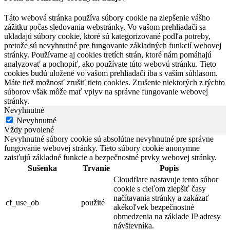
Táto webová stránka používa súbory cookie na zlepšenie vášho
zážitku počas sledovania webstránky. Vo vašom prehliadači sa
ukladajú súbory cookie, ktoré sú kategorizované podľa potreby,
pretože sú nevyhnutné pre fungovanie základných funkcií webovej
stránky. Používame aj cookies tretích strán, ktoré nám pomáhajú
analyzovať a pochopiť, ako používate túto webovú stránku. Tieto
cookies budú uložené vo vašom prehliadači iba s vaším súhlasom.
Máte tiež možnosť zrušiť tieto cookies. Zrušenie niektorých z týchto
súborov však môže mať vplyv na správne fungovanie webovej
stránky.
Nevyhnutné
Nevyhnutné
Vždy povolené
Nevyhnutné súbory cookie sú absolútne nevyhnutné pre správne
fungovanie webovej stránky. Tieto súbory cookie anonymne
zaisťujú základné funkcie a bezpečnostné prvky webovej stránky.
Sušenka
Trvanie
Popis
Cloudflare nastavuje tento súbor
cookie s cieľom zlepšiť časy
načítavania stránky a zakázať
cf_use_ob
použité
akékoľvek bezpečnostné
obmedzenia na základe IP adresy
návštevníka.