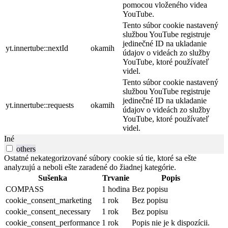
pomocou vloženého videa
YouTube.
Tento súbor cookie nastavený
službou YouTube registruje
jedinečné ID na ukladanie
yt.innertube::nextId
okamih
údajov o videách zo služby
YouTube, ktoré používateľ
videl.
Tento súbor cookie nastavený
službou YouTube registruje
jedinečné ID na ukladanie
yt.innertube::requests
okamih
údajov o videách zo služby
YouTube, ktoré používateľ
videl.
Iné
others
Ostatné nekategorizované súbory cookie sú tie, ktoré sa ešte
analyzujú a neboli ešte zaradené do žiadnej kategórie.
Sušenka
Trvanie
Popis
COMPASS
1 hodina
Bez popisu
cookie_consent_marketing
1 rok
Bez popisu
cookie_consent_necessary
1 rok
Bez popisu
cookie_consent_performance
1 rok
Popis nie je k dispozícii.