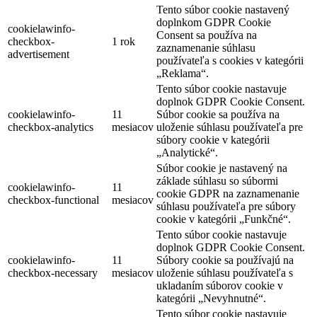
Tento súbor cookie nastavený
doplnkom GDPR Cookie
cookielawinfo-
Consent sa používa na
checkbox-
1 rok
zaznamenanie súhlasu
advertisement
používateľa s cookies v kategórii
„Reklama“.
Tento súbor cookie nastavuje
doplnok GDPR Cookie Consent.
cookielawinfo-
11
Súbor cookie sa používa na
checkbox-analytics
mesiacov
uloženie súhlasu používateľa pre
súbory cookie v kategórii
„Analytické“.
Súbor cookie je nastavený na
základe súhlasu so súbormi
cookielawinfo-
11
cookie GDPR na zaznamenanie
checkbox-functional
mesiacov
súhlasu používateľa pre súbory
cookie v kategórii „Funkčné“.
Tento súbor cookie nastavuje
doplnok GDPR Cookie Consent.
cookielawinfo-
11
Súbory cookie sa používajú na
checkbox-necessary
mesiacov
uloženie súhlasu používateľa s
ukladaním súborov cookie v
kategórii „Nevyhnutné“.
Tento súbor cookie nastavuje