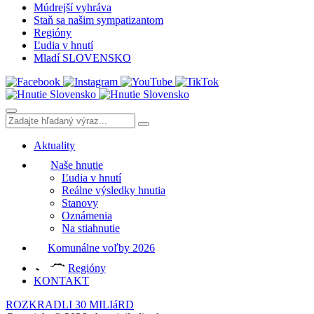
Múdrejší vyhráva
Staň sa našim sympatizantom
Regióny
Ľudia v hnutí
Mladí SLOVENSKO
Aktuality
Naše hnutie
Ľudia v hnutí
Reálne výsledky hnutia
Stanovy
Oznámenia
Na stiahnutie
Komunálne voľby 2026
Regióny
KONTAKT
ROZKRADLI 30 MILIáRD