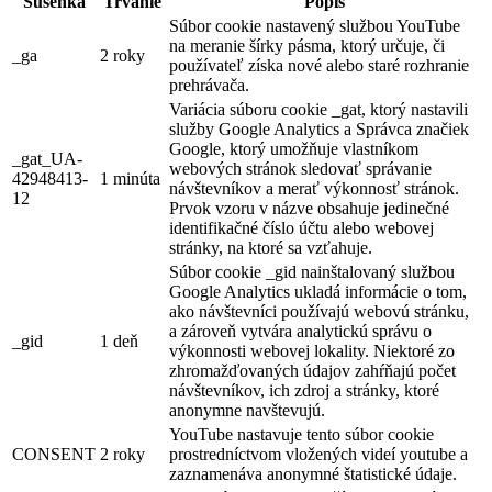
Sušenka
Trvanie
Popis
Súbor cookie nastavený službou YouTube
na meranie šírky pásma, ktorý určuje, či
_ga
2 roky
používateľ získa nové alebo staré rozhranie
prehrávača.
Variácia súboru cookie _gat, ktorý nastavili
služby Google Analytics a Správca značiek
Google, ktorý umožňuje vlastníkom
_gat_UA-
webových stránok sledovať správanie
42948413-
1 minúta
návštevníkov a merať výkonnosť stránok.
12
Prvok vzoru v názve obsahuje jedinečné
identifikačné číslo účtu alebo webovej
stránky, na ktoré sa vzťahuje.
Súbor cookie _gid nainštalovaný službou
Google Analytics ukladá informácie o tom,
ako návštevníci používajú webovú stránku,
a zároveň vytvára analytickú správu o
_gid
1 deň
výkonnosti webovej lokality. Niektoré zo
zhromažďovaných údajov zahŕňajú počet
návštevníkov, ich zdroj a stránky, ktoré
anonymne navštevujú.
YouTube nastavuje tento súbor cookie
CONSENT
2 roky
prostredníctvom vložených videí youtube a
zaznamenáva anonymné štatistické údaje.