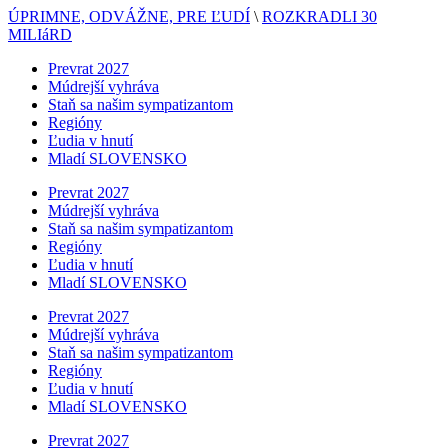
ÚPRIMNE, ODVÁŽNE, PRE ĽUDÍ
\
ROZKRADLI 30
MILIáRD
Prevrat 2027
Múdrejší vyhráva
Staň sa našim sympatizantom
Regióny
Ľudia v hnutí
Mladí SLOVENSKO
Prevrat 2027
Múdrejší vyhráva
Staň sa našim sympatizantom
Regióny
Ľudia v hnutí
Mladí SLOVENSKO
Prevrat 2027
Múdrejší vyhráva
Staň sa našim sympatizantom
Regióny
Ľudia v hnutí
Mladí SLOVENSKO
Prevrat 2027