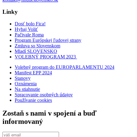
Linky
Dosť bolo Fica!
Hybaj Voliť
Pačivale Roma
Program Európskej ľudovej strany
Zmluva so Slovenskom
Mladí SLOVENSKO
VOLEBNÝ PROGRAM 2023
Volebný program do EUROPARLAMENTU 2024
Manifest EPP 2024
Stanovy
Oznámenia
Na stiahnutie
Spracovanie osobných údajov
Používanie cookies
Zostaň s nami v spojení a buď
informovaný