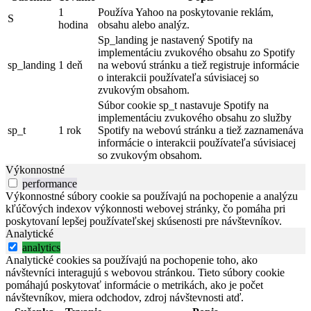
1
Používa Yahoo na poskytovanie reklám,
S
hodina
obsahu alebo analýz.
Sp_landing je nastavený Spotify na
implementáciu zvukového obsahu zo Spotify
sp_landing
1 deň
na webovú stránku a tiež registruje informácie
o interakcii používateľa súvisiacej so
zvukovým obsahom.
Súbor cookie sp_t nastavuje Spotify na
implementáciu zvukového obsahu zo služby
sp_t
1 rok
Spotify na webovú stránku a tiež zaznamenáva
informácie o interakcii používateľa súvisiacej
so zvukovým obsahom.
Výkonnostné
performance
Výkonnostné súbory cookie sa používajú na pochopenie a analýzu
kľúčových indexov výkonnosti webovej stránky, čo pomáha pri
poskytovaní lepšej používateľskej skúsenosti pre návštevníkov.
Analytické
analytics
Analytické cookies sa používajú na pochopenie toho, ako
návštevníci interagujú s webovou stránkou. Tieto súbory cookie
pomáhajú poskytovať informácie o metrikách, ako je počet
návštevníkov, miera odchodov, zdroj návštevnosti atď.