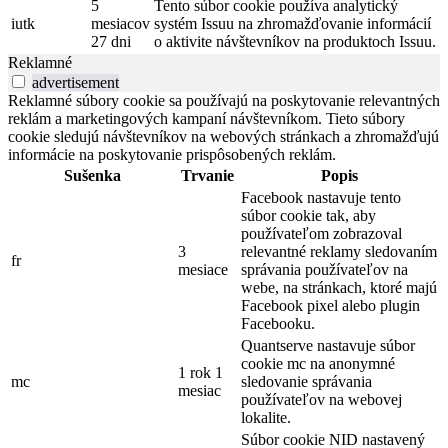
5
Tento súbor cookie používa analytický
iutk
mesiacov
systém Issuu na zhromažďovanie informácií
27 dni
o aktivite návštevníkov na produktoch Issuu.
Reklamné
advertisement
Reklamné súbory cookie sa používajú na poskytovanie relevantných
reklám a marketingových kampaní návštevníkom. Tieto súbory
cookie sledujú návštevníkov na webových stránkach a zhromažďujú
informácie na poskytovanie prispôsobených reklám.
Sušenka
Trvanie
Popis
Facebook nastavuje tento
súbor cookie tak, aby
používateľom zobrazoval
3
relevantné reklamy sledovaním
fr
mesiace
správania používateľov na
webe, na stránkach, ktoré majú
Facebook pixel alebo plugin
Facebooku.
Quantserve nastavuje súbor
cookie mc na anonymné
1 rok 1
mc
sledovanie správania
mesiac
používateľov na webovej
lokalite.
Súbor cookie NID nastavený