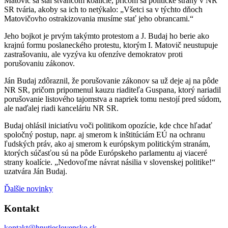
Matovič sa stal štvancom koalície, pričom sa politické strany v NR
SR tvária, akoby sa ich to netýkalo: „Všetci sa v týchto dňoch
Matovičovho ostrakizovania musíme stať jeho obrancami.“
Jeho bojkot je prvým takýmto protestom a J. Budaj ho berie ako
krajnú formu poslaneckého protestu, ktorým I. Matovič neustupuje
zastrašovaniu, ale vyzýva ku ofenzíve demokratov proti
porušovaniu zákonov.
Ján Budaj zdôraznil, že porušovanie zákonov sa už deje aj na pôde
NR SR, pričom pripomenul kauzu riaditeľa Guspana, ktorý nariadil
porušovanie listového tajomstva a napriek tomu nestojí pred súdom,
ale naďalej riadi kanceláriu NR SR.
Budaj ohlásil iniciatívu voči politikom opozície, kde chce hľadať
spoločný postup, napr. aj smerom k inštitúciám EÚ na ochranu
ľudských práv, ako aj smerom k európskym politickým stranám,
ktorých súčasťou sú na pôde Európskeho parlamentu aj viaceré
strany koalície. „Nedovoľme návrat násilia v slovenskej politike!“
uzatvára Ján Budaj.
Ďalšie novinky
Kontakt
kontakt@hnutieslovensko.sk