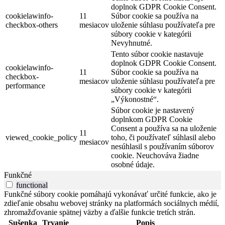
doplnok GDPR Cookie Consent.
cookielawinfo-
11
Súbor cookie sa používa na
checkbox-others
mesiacov
uloženie súhlasu používateľa pre
súbory cookie v kategórii
Nevyhnutné.
Tento súbor cookie nastavuje
doplnok GDPR Cookie Consent.
cookielawinfo-
11
Súbor cookie sa používa na
checkbox-
mesiacov
uloženie súhlasu používateľa pre
performance
súbory cookie v kategórii
„Výkonostné“.
Súbor cookie je nastavený
doplnkom GDPR Cookie
Consent a používa sa na uloženie
11
viewed_cookie_policy
toho, či používateľ súhlasil alebo
mesiacov
nesúhlasil s používaním súborov
cookie. Neuchováva žiadne
osobné údaje.
Funkčné
functional
Funkčné súbory cookie pomáhajú vykonávať určité funkcie, ako je
zdieľanie obsahu webovej stránky na platformách sociálnych médií,
zhromažďovanie spätnej väzby a ďalšie funkcie tretích strán.
Sušenka
Trvanie
Popis