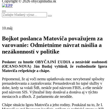
Copyright © 2026 obycajniludia.sk
10.
máj
Bojkot poslanca Matoviča považujem za
varovanie: Odmietnime návrat násilia a
nezákonností v politike
Poslanec za hnutie OBYČAJNÍ ĽUDIA a nezávislé osobnosti
(OĽANO-NOVA) Ján Budaj vyhlásil, že rozhodnutie Igora
Matoviča rešpektuje a chápe.
Pripomenul, že aj voči nemu uplatňovala moc nevyberané spôsoby
prenasledovania a zastrašovania: Prenasledovali ho tajné služby v
dobe, kedy sa volali ŠtB, neskôr pod názvom FBIS, a ešte neskôr
pod názvom SIS. Výhražné listy dostával a dostáva aj v týchto
mesiacoch a dňoch. Z parlamentu ale neodíde.
Chápe situáciu Igora Matoviča a jeho rodiny. Poukázal na to, že I.