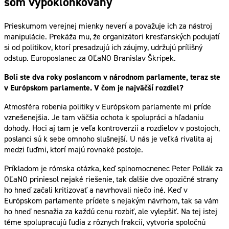
som vypoklonkovaný
Prieskumom verejnej mienky neverí a považuje ich za nástroj
manipulácie. Prekáža mu, že organizátori kresťanských podujatí
si od politikov, ktorí presadzujú ich záujmy, udržujú prílišný
odstup. Europoslanec za OĽaNO Branislav Škripek.
Boli ste dva roky poslancom v národnom parlamente, teraz ste
v Európskom parlamente. V čom je najväčší rozdiel?
Atmosféra robenia politiky v Európskom parlamente mi príde
vznešenejšia. Je tam väčšia ochota k spolupráci a hľadaniu
dohody. Hoci aj tam je veľa kontroverzií a rozdielov v postojoch,
poslanci sú k sebe omnoho slušnejší. U nás je veľká rivalita aj
medzi ľuďmi, ktorí majú rovnaké postoje.
Príkladom je rómska otázka, keď splnomocnenec Peter Pollák za
OĽaNO priniesol nejaké riešenie, tak ďalšie dve opozičné strany
ho hneď začali kritizovať a navrhovali niečo iné. Keď v
Európskom parlamente prídete s nejakým návrhom, tak sa vám
ho hneď nesnažia za každú cenu rozbiť, ale vylepšiť. Na tej istej
téme spolupracujú ľudia z rôznych frakcií, vytvoria spoločnú