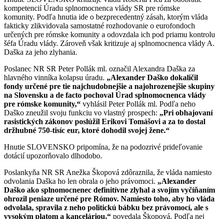
kompetencií Úradu splnomocnenca vlády SR pre rómske
komunity. Podľa hnutia ide o bezprecedentný zásah, ktorým vláda
fakticky zlikvidovala samostatné rozhodovanie o eurofondoch
určených pre rómske komunity a odovzdala ich pod priamu kontrolu
šéfa Úradu vlády. Zároveň však kritizuje aj splnomocnenca vlády A.
Daška za jeho zlyhania.
Poslanec NR SR Peter Pollák ml. označil Alexandra Daška za
hlavného vinníka kolapsu úradu.
„
Alexander Daško dokaličil
fondy určen
é pre tie najchudobnejšie a najohrozenejšie skupiny
na Slovensku a de facto pochoval Úrad splnomocnenca vlády
pre r
ómske komunity,
“
vyhlásil Peter Pollák ml. Podľa neho
Daško zneužil svoju funkciu vo vlastný prospech:
„Pri obhajovaní
rasistický
ch zákonov poslúžil Erikovi Tomášovi a za to dostal
držhubn
é 750-tisíc eur, ktor
é dohodil svojej žene.
“
Hnutie SLOVENSKO pripomína, že na podozrivé prideľovanie
dotácií upozorňovalo dlhodobo.
Poslankyňa NR SR Anežka Škopová zdôraznila, že vláda namiesto
odvolania Daška ho len obrala o jeho právomoci.
„
Alexander
Da
ško ako splnomocnenec definitívne zlyhal a svojím vyčíňaním
ohrozil peniaze určen
é
pre R
ó
mov. Namiesto toho, aby ho vláda
odvolala, spravila z neho politickú bábku bez právomocí, ale s
vysokým platom a kanceláriou,
“
povedala Škopová. Podľa nej