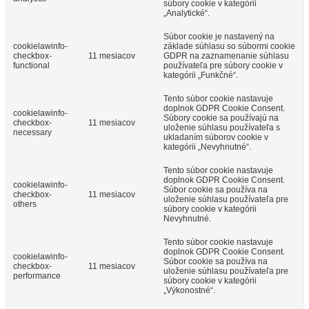
súbory cookie v kategórii
„Analytické“.
Súbor cookie je nastavený na
cookielawinfo-
základe súhlasu so súbormi cookie
checkbox-
11 mesiacov
GDPR na zaznamenanie súhlasu
functional
používateľa pre súbory cookie v
kategórii „Funkčné“.
Tento súbor cookie nastavuje
doplnok GDPR Cookie Consent.
cookielawinfo-
Súbory cookie sa používajú na
checkbox-
11 mesiacov
uloženie súhlasu používateľa s
necessary
ukladaním súborov cookie v
kategórii „Nevyhnutné“.
Tento súbor cookie nastavuje
doplnok GDPR Cookie Consent.
cookielawinfo-
Súbor cookie sa používa na
checkbox-
11 mesiacov
uloženie súhlasu používateľa pre
others
súbory cookie v kategórii
Nevyhnutné.
Tento súbor cookie nastavuje
doplnok GDPR Cookie Consent.
cookielawinfo-
Súbor cookie sa používa na
checkbox-
11 mesiacov
uloženie súhlasu používateľa pre
performance
súbory cookie v kategórii
„Výkonostné“.