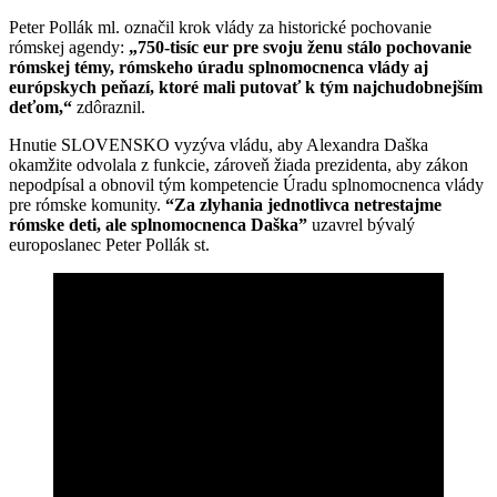
Peter Pollák ml. označil krok vlády za historické pochovanie
rómskej agendy:
„750-tisíc eur pre svoju ženu stálo pochovanie
r
ómskej t
émy, r
ómskeho úradu splnomocnenca vlády aj
eur
ópskych peňazí, ktor
é mali putovať k tým najchudobnejším
deťom,
“
zdôraznil.
Hnutie SLOVENSKO vyzýva vládu, aby Alexandra Daška
okamžite odvolala z funkcie, zároveň žiada prezidenta, aby zákon
nepodpísal a obnovil tým kompetencie Úradu splnomocnenca vlády
pre rómske komunity.
“Za zlyhania jednotlivca netrestajme
rómske deti, ale splnomocnenca Daška”
uzavrel bývalý
europoslanec Peter Pollák st.