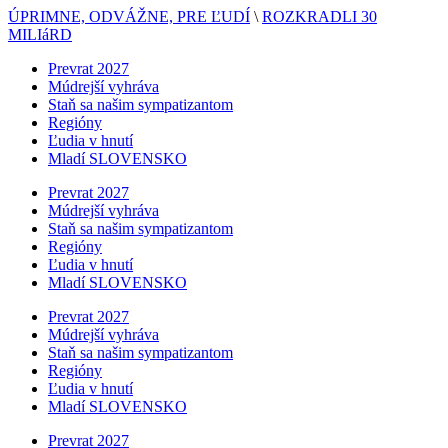
ÚPRIMNE, ODVÁŽNE, PRE ĽUDÍ
\
ROZKRADLI 30
MILIáRD
Prevrat 2027
Múdrejší vyhráva
Staň sa našim sympatizantom
Regióny
Ľudia v hnutí
Mladí SLOVENSKO
Prevrat 2027
Múdrejší vyhráva
Staň sa našim sympatizantom
Regióny
Ľudia v hnutí
Mladí SLOVENSKO
Prevrat 2027
Múdrejší vyhráva
Staň sa našim sympatizantom
Regióny
Ľudia v hnutí
Mladí SLOVENSKO
Prevrat 2027