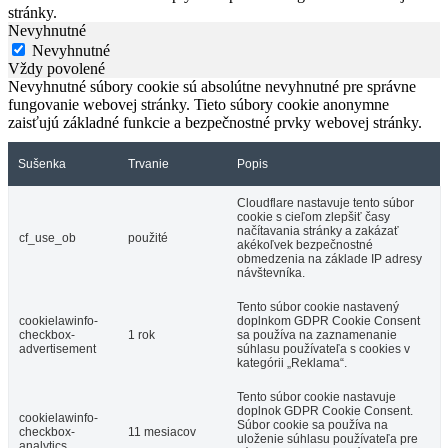
stránky.
Nevyhnutné
Nevyhnutné
Vždy povolené
Nevyhnutné súbory cookie sú absolútne nevyhnutné pre správne
fungovanie webovej stránky. Tieto súbory cookie anonymne
zaisťujú základné funkcie a bezpečnostné prvky webovej stránky.
Sušenka
Trvanie
Popis
Cloudflare nastavuje tento súbor
cookie s cieľom zlepšiť časy
načítavania stránky a zakázať
cf_use_ob
použité
akékoľvek bezpečnostné
obmedzenia na základe IP adresy
návštevníka.
Tento súbor cookie nastavený
cookielawinfo-
doplnkom GDPR Cookie Consent
checkbox-
1 rok
sa používa na zaznamenanie
advertisement
súhlasu používateľa s cookies v
kategórii „Reklama“.
Tento súbor cookie nastavuje
doplnok GDPR Cookie Consent.
cookielawinfo-
Súbor cookie sa používa na
checkbox-
11 mesiacov
uloženie súhlasu používateľa pre
analytics