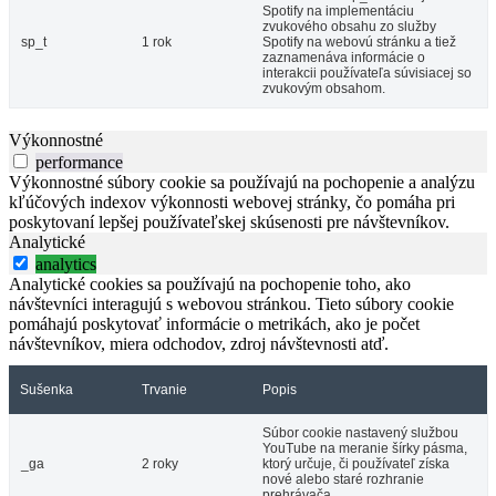
Spotify na implementáciu
zvukového obsahu zo služby
sp_t
1 rok
Spotify na webovú stránku a tiež
zaznamenáva informácie o
interakcii používateľa súvisiacej so
zvukovým obsahom.
Výkonnostné
performance
Výkonnostné súbory cookie sa používajú na pochopenie a analýzu
kľúčových indexov výkonnosti webovej stránky, čo pomáha pri
poskytovaní lepšej používateľskej skúsenosti pre návštevníkov.
Analytické
analytics
Analytické cookies sa používajú na pochopenie toho, ako
návštevníci interagujú s webovou stránkou. Tieto súbory cookie
pomáhajú poskytovať informácie o metrikách, ako je počet
návštevníkov, miera odchodov, zdroj návštevnosti atď.
Sušenka
Trvanie
Popis
Súbor cookie nastavený službou
YouTube na meranie šírky pásma,
_ga
2 roky
ktorý určuje, či používateľ získa
nové alebo staré rozhranie
prehrávača.