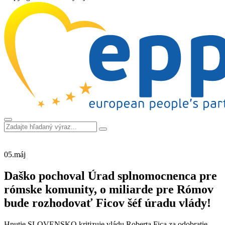
05.
máj
Daško pochoval Úrad splnomocnenca pre
rómske komunity, o miliarde pre Rómov
bude rozhodovať Ficov šéf úradu vlády!
Hnutie SLOVENSKO kritizuje vládu Roberta Fica za odobratie