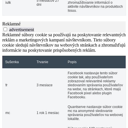
5 mesiacov 27
iutk
zhromažďovanie informácií o
dni
aktivite návštevníkov na produktoch
Issuu.
Reklamné
advertisement
Reklamné súbory cookie sa používajú na poskytovanie relevantných
reklám a marketingových kampaní návštevníkom. Tieto súbory
cookie sledujú návštevníkov na webových stránkach a zhromažďujú
informácie na poskytovanie prispôsobených reklám.
Sušenka
Trvanie
Popis
Facebook nastavuje tento súbor
cookie tak, aby používateľom
zobrazoval relevantné reklamy
fr
3 mesiace
sledovaním správania používateľov
na webe, na stránkach, ktoré majú
Facebook pixel alebo plugin
Facebooku.
Quantserve nastavuje súbor cookie
mc na anonymné sledovanie
mc
1 rok 1 mesiac
správania používateľov na webovej
lokalite.