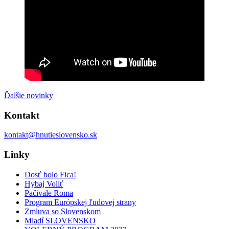
Ďalšie novinky
Kontakt
kontakt@hnutieslovensko.sk
Linky
Dosť bolo Fica!
Hybaj Voliť
Pačivale Roma
Program Európskej ľudovej strany
Zmluva so Slovenskom
Mladí SLOVENSKO