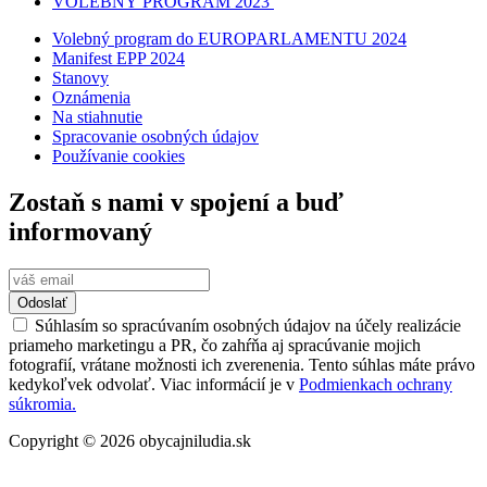
VOLEBNÝ PROGRAM 2023
Volebný program do EUROPARLAMENTU 2024
Manifest EPP 2024
Stanovy
Oznámenia
Na stiahnutie
Spracovanie osobných údajov
Používanie cookies
Zostaň s nami v spojení a buď
informovaný
Odoslať
Súhlasím so spracúvaním osobných údajov na účely realizácie
priameho marketingu a PR, čo zahŕňa aj spracúvanie mojich
fotografií, vrátane možnosti ich zverenenia. Tento súhlas máte právo
kedykoľvek odvolať. Viac informácií je v
Podmienkach ochrany
súkromia.
Copyright © 2026 obycajniludia.sk