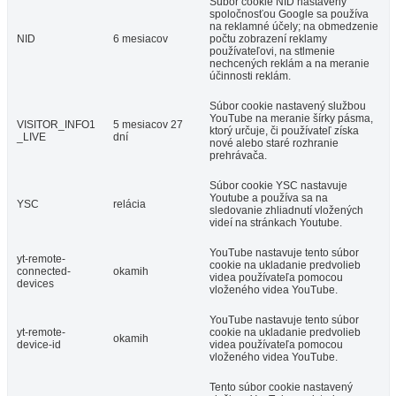
Súbor cookie NID nastavený
spoločnosťou Google sa používa
na reklamné účely; na obmedzenie
NID
6 mesiacov
počtu zobrazení reklamy
používateľovi, na stlmenie
nechcených reklám a na meranie
účinnosti reklám.
Súbor cookie nastavený službou
YouTube na meranie šírky pásma,
VISITOR_INFO1
5 mesiacov 27
ktorý určuje, či používateľ získa
_LIVE
dní
nové alebo staré rozhranie
prehrávača.
Súbor cookie YSC nastavuje
Youtube a používa sa na
YSC
relácia
sledovanie zhliadnutí vložených
videí na stránkach Youtube.
YouTube nastavuje tento súbor
yt-remote-
cookie na ukladanie predvolieb
connected-
okamih
videa používateľa pomocou
devices
vloženého videa YouTube.
YouTube nastavuje tento súbor
yt-remote-
cookie na ukladanie predvolieb
okamih
device-id
videa používateľa pomocou
vloženého videa YouTube.
Tento súbor cookie nastavený