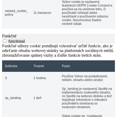
Súbor cookie je nastavený
doplnkom GDPR Cookie Consent a
používa sa na uloženie toho, či
viewed_cookie_
11 mesiacov
používateľ súhlasil alebo
policy
nesúhlasil s používaním súborov
cookie. Neuchováva žiadne
osobné údaje.
Funkčné
functional
Funkčné súbory cookie pomáhajú vykonávať určité funkcie, ako je
zdieľanie obsahu webovej stránky na platformách sociálnych médií,
zhromažďovanie spätnej väzby a ďalšie funkcie tretích strán.
Sušenka
Trvanie
Popis
Používa Yahoo na poskytovanie
S
1 hodina
reklám, obsahu alebo analýz.
Sp_landing je nastavený Spotify na
implementáciu zvukového obsahu
zo Spotify na webovú stránku a tiež
sp_landing
1 deň
registruje informácie o interakcii
používateľa súvisiacej so
zvukovým obsahom.
Súbor cookie sp_t nastavuje