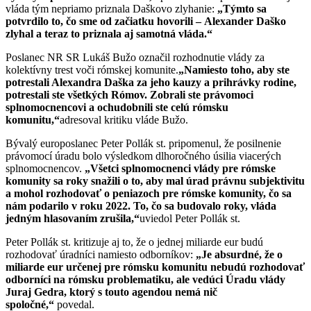
vláda tým nepriamo priznala Daškovo zlyhanie:
„Týmto sa
potvrdilo to, čo sme od začiatku hovorili –
Alexander Daško
zlyhal a teraz to priznala aj samotná vlá
da.
“
Poslanec NR SR Lukáš Bužo označil rozhodnutie vlády za
kolektívny trest voči rómskej komunite.
„Namiesto toho, aby ste
potrestali Alexandra Daška za jeho kauzy a prihrávky rodine,
potrestali ste všetký
ch R
ómov. Zobrali ste právomoci
splnomocnencovi a ochudobnili ste celú r
ómsku
komunitu,
“
adresoval kritiku vláde Bužo.
Bývalý europoslanec Peter Pollák st. pripomenul, že posilnenie
právomocí úradu bolo výsledkom dlhoročného úsilia viacerých
splnomocnencov.
„Všetci splnomocnenci vlády pre r
ómske
komunity sa roky snažili o to, aby mal ú
rad právnu subjektivitu
a mohol rozhodovať o peniazoch pre r
ómske komunity, čo sa
nám podarilo v roku 2022. To, čo sa budovalo roky, vláda
jedným hlasovaním zrušila,
“
uviedol Peter Pollák st.
Peter Pollák st. kritizuje aj to, že o jednej miliarde eur budú
rozhodovať úradníci namiesto odborníkov:
„
Je absurdné, že o
miliarde eur určenej pre r
ómsku komunitu nebudú rozhodovať
odborníci na r
ómsku problematiku, ale vedú
ci Úradu vlády
Juraj Gedra, ktorý s touto agendou nemá nič
spoločn
é,
“
povedal.