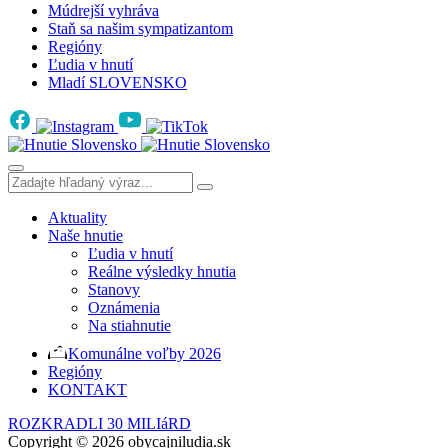
Múdrejší vyhráva
Staň sa našim sympatizantom
Regióny
Ľudia v hnutí
Mladí SLOVENSKO
Aktuality
Naše hnutie
Ľudia v hnutí
Reálne výsledky hnutia
Stanovy
Oznámenia
Na stiahnutie
Komunálne voľby 2026
Regióny
KONTAKT
ROZKRADLI 30 MILIáRD
Copyright © 2026 obycajniludia.sk