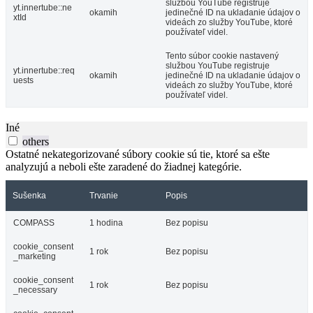
službou YouTube registruje
yt.innertube::ne
okamih
jedinečné ID na ukladanie údajov o
xtId
videách zo služby YouTube, ktoré
používateľ videl.
Tento súbor cookie nastavený
službou YouTube registruje
yt.innertube::req
okamih
jedinečné ID na ukladanie údajov o
uests
videách zo služby YouTube, ktoré
používateľ videl.
Iné
others
Ostatné nekategorizované súbory cookie sú tie, ktoré sa ešte
analyzujú a neboli ešte zaradené do žiadnej kategórie.
Sušenka
Trvanie
Popis
COMPASS
1 hodina
Bez popisu
cookie_consent
1 rok
Bez popisu
_marketing
cookie_consent
1 rok
Bez popisu
_necessary