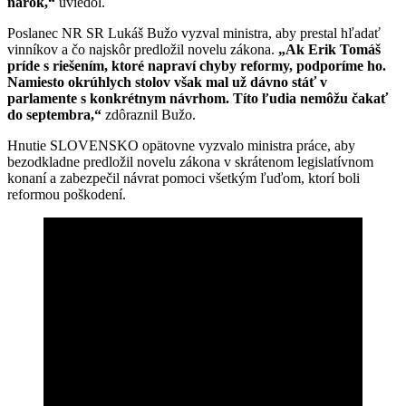
nárok,“
uviedol.
Poslanec NR SR Lukáš Bužo vyzval ministra, aby prestal hľadať
vinníkov a čo najskôr predložil novelu zákona.
„Ak Erik Tomáš
príde s riešením, ktoré napraví chyby reformy, podporíme ho.
Namiesto okrúhlych stolov však mal už dávno stáť v
parlamente s konkrétnym návrhom. Títo ľudia nemôžu čakať
do septembra,“
zdôraznil Bužo.
Hnutie SLOVENSKO opätovne vyzvalo ministra práce, aby
bezodkladne predložil novelu zákona v skrátenom legislatívnom
konaní a zabezpečil návrat pomoci všetkým ľuďom, ktorí boli
reformou poškodení.