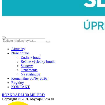
Aktuality
Naše hnutie
Ľudia v hnutí
Reálne výsledky hnutia
Stanovy
Oznámenia
Na stiahnutie
Komunálne voľby 2026
Regióny
KONTAKT
ROZKRADLI 30 MILIáRD
Copyright © 2026 obycajniludia.sk