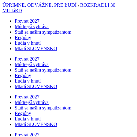
ÚPRIMNE, ODVÁŽNE, PRE ĽUDÍ
\
ROZKRADLI 30
MILIáRD
Prevrat 2027
Múdrejší vyhráva
Staň sa našim sympatizantom
Regióny
Ľudia v hnutí
Mladí SLOVENSKO
Prevrat 2027
Múdrejší vyhráva
Staň sa našim sympatizantom
Regióny
Ľudia v hnutí
Mladí SLOVENSKO
Prevrat 2027
Múdrejší vyhráva
Staň sa našim sympatizantom
Regióny
Ľudia v hnutí
Mladí SLOVENSKO
Prevrat 2027