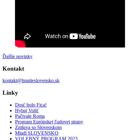
Ďalšie novinky
Kontakt
kontakt@hnutieslovensko.sk
Linky
Dosť bolo Fica!
Hybaj Voliť
Pačivale Roma
Program Európskej ľudovej strany
Zmluva so Slovenskom
Mladí SLOVENSKO
VOLEBNÝ PROGRAM 2023