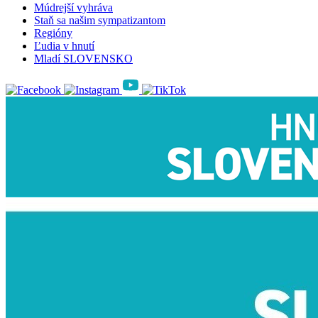
Múdrejší vyhráva
Staň sa našim sympatizantom
Regióny
Ľudia v hnutí
Mladí SLOVENSKO