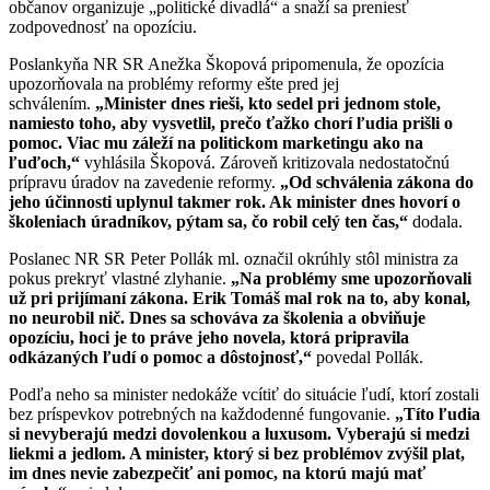
občanov organizuje „politické divadlá“ a snaží sa preniesť
zodpovednosť na opozíciu.
Poslankyňa NR SR Anežka Škopová pripomenula, že opozícia
upozorňovala na problémy reformy ešte pred jej
schválením.
„Minister dnes rieši, kto sedel pri jednom stole,
namiesto toho, aby vysvetlil, prečo ťažko chorí ľudia prišli o
pomoc. Viac mu záleží na politickom marketingu ako na
ľuďoch,“
vyhlásila Škopová. Zároveň kritizovala nedostatočnú
prípravu úradov na zavedenie reformy.
„Od schválenia zákona do
jeho účinnosti uplynul takmer rok. Ak minister dnes hovorí o
školeniach úradníkov, pýtam sa, čo robil celý ten čas,“
dodala.
Poslanec NR SR Peter Pollák ml. označil okrúhly stôl ministra za
pokus prekryť vlastné zlyhanie.
„Na problémy sme upozorňovali
už pri prijímaní zákona. Erik Tomáš mal rok na to, aby konal,
no neurobil nič. Dnes sa schováva za školenia a obviňuje
opozíciu, hoci je to práve jeho novela, ktorá pripravila
odkázaných ľudí o pomoc a dôstojnosť,“
povedal Pollák.
Podľa neho sa minister nedokáže vcítiť do situácie ľudí, ktorí zostali
bez príspevkov potrebných na každodenné fungovanie.
„Títo ľudia
si nevyberajú medzi dovolenkou a luxusom. Vyberajú si medzi
liekmi a jedlom. A minister, ktorý si bez problémov zvýšil plat,
im dnes nevie zabezpečiť ani pomoc, na ktorú majú mať