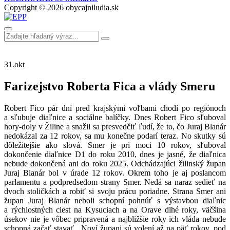
Copyright © 2026 obycajniludia.sk
31.
okt
Farizejstvo Roberta Fica a vlády Smeru
Robert Fico pár dní pred krajskými voľbami chodí po regiónoch
a sľubuje diaľnice a sociálne balíčky. Dnes Robert Fico sľuboval
hory-doly v Žiline a snažil sa presvedčiť ľudí, že to, čo Juraj Blanár
nedokázal za 12 rokov, sa mu konečne podarí teraz. No skutky sú
dôležitejšie ako slová. Smer je pri moci 10 rokov, sľuboval
dokončenie diaľnice D1 do roku 2010, dnes je jasné, že diaľnica
nebude dokončená ani do roku 2025. Odchádzajúci žilinský župan
Juraj Blanár bol v úrade 12 rokov. Okrem toho je aj poslancom
parlamentu a podpredsedom strany Smer. Nedá sa naraz sedieť na
dvoch stoličkách a robiť si svoju prácu poriadne. Strana Smer ani
župan Juraj Blanár neboli schopní pohnúť s výstavbou diaľnic
a rýchlostných ciest na Kysuciach a na Orave dlhé roky, väčšina
úsekov nie je vôbec pripravená a najbližšie roky ich vláda nebude
schopná začať stavať. Noví župani sú volení až na päť rokov, pod