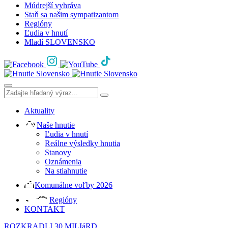
Múdrejší vyhráva
Staň sa našim sympatizantom
Regióny
Ľudia v hnutí
Mladí SLOVENSKO
Aktuality
Naše hnutie
Ľudia v hnutí
Reálne výsledky hnutia
Stanovy
Oznámenia
Na stiahnutie
Komunálne voľby 2026
Regióny
KONTAKT
ROZKRADLI 30 MILIáRD