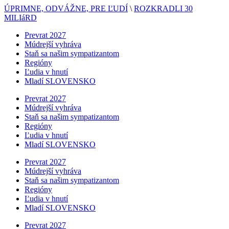
ÚPRIMNE, ODVÁŽNE, PRE ĽUDÍ
\
ROZKRADLI 30
MILIáRD
Prevrat 2027
Múdrejší vyhráva
Staň sa našim sympatizantom
Regióny
Ľudia v hnutí
Mladí SLOVENSKO
Prevrat 2027
Múdrejší vyhráva
Staň sa našim sympatizantom
Regióny
Ľudia v hnutí
Mladí SLOVENSKO
Prevrat 2027
Múdrejší vyhráva
Staň sa našim sympatizantom
Regióny
Ľudia v hnutí
Mladí SLOVENSKO
Prevrat 2027