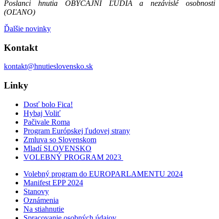
Poslanci hnutia OBYČAJNÍ ĽUDIA a nezávislé osobnosti
(OĽANO)
Ďalšie novinky
Kontakt
kontakt@hnutieslovensko.sk
Linky
Dosť bolo Fica!
Hybaj Voliť
Pačivale Roma
Program Európskej ľudovej strany
Zmluva so Slovenskom
Mladí SLOVENSKO
VOLEBNÝ PROGRAM 2023
Volebný program do EUROPARLAMENTU 2024
Manifest EPP 2024
Stanovy
Oznámenia
Na stiahnutie
Spracovanie osobných údajov