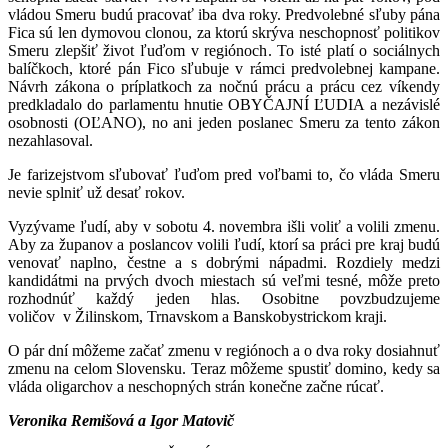
vládou Smeru budú pracovať iba dva roky. Predvolebné sľuby pána
Fica sú len dymovou clonou, za ktorú skrýva neschopnosť politikov
Smeru zlepšiť život ľuďom v regiónoch. To isté platí o sociálnych
balíčkoch, ktoré pán Fico sľubuje v rámci predvolebnej kampane.
Návrh zákona o príplatkoch za nočnú prácu a prácu cez víkendy
predkladalo do parlamentu hnutie OBYČAJNÍ ĽUDIA a nezávislé
osobnosti (OĽANO), no ani jeden poslanec Smeru za tento zákon
nezahlasoval.
Je farizejstvom sľubovať ľuďom pred voľbami to, čo vláda Smeru
nevie splniť už desať rokov.
Vyzývame ľudí, aby v sobotu 4. novembra išli voliť a volili zmenu.
Aby za županov a poslancov volili ľudí, ktorí sa práci pre kraj budú
venovať naplno, čestne a s dobrými nápadmi. Rozdiely medzi
kandidátmi na prvých dvoch miestach sú veľmi tesné, môže preto
rozhodnúť každý jeden hlas. Osobitne povzbudzujeme
voličov v Žilinskom, Trnavskom a Banskobystrickom kraji.
O pár dní môžeme začať zmenu v regiónoch a o dva roky dosiahnuť
zmenu na celom Slovensku. Teraz môžeme spustiť domino, kedy sa
vláda oligarchov a neschopných strán konečne začne rúcať.
Veronika Remišová a Igor Matovič