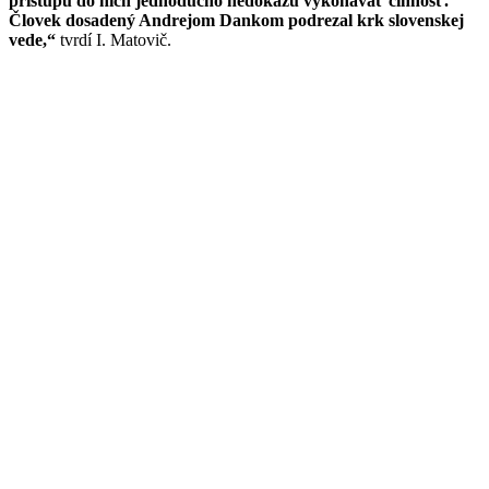
prístupu do nich jednoducho nedokážu vykonávať činnosť.
Človek dosadený Andrejom Dankom podrezal krk slovenskej
vede,“
tvrdí I. Matovič.