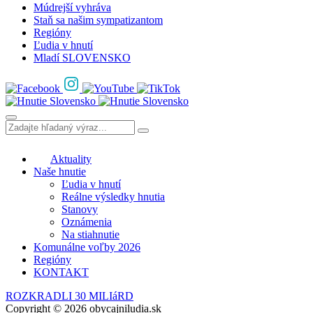
Múdrejší vyhráva
Staň sa našim sympatizantom
Regióny
Ľudia v hnutí
Mladí SLOVENSKO
Aktuality
Naše hnutie
Ľudia v hnutí
Reálne výsledky hnutia
Stanovy
Oznámenia
Na stiahnutie
Komunálne voľby 2026
Regióny
KONTAKT
ROZKRADLI 30 MILIáRD
Copyright © 2026 obycajniludia.sk