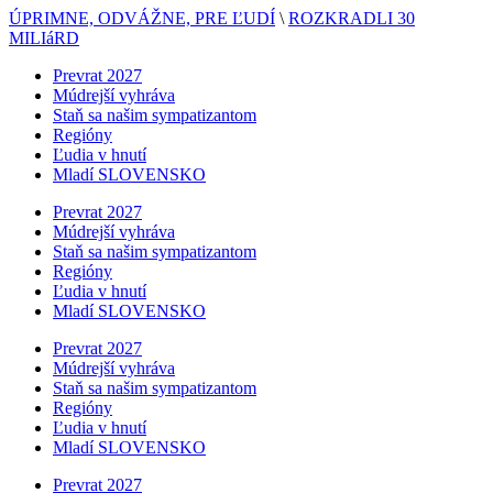
ÚPRIMNE, ODVÁŽNE, PRE ĽUDÍ
\
ROZKRADLI 30
MILIáRD
Prevrat 2027
Múdrejší vyhráva
Staň sa našim sympatizantom
Regióny
Ľudia v hnutí
Mladí SLOVENSKO
Prevrat 2027
Múdrejší vyhráva
Staň sa našim sympatizantom
Regióny
Ľudia v hnutí
Mladí SLOVENSKO
Prevrat 2027
Múdrejší vyhráva
Staň sa našim sympatizantom
Regióny
Ľudia v hnutí
Mladí SLOVENSKO
Prevrat 2027