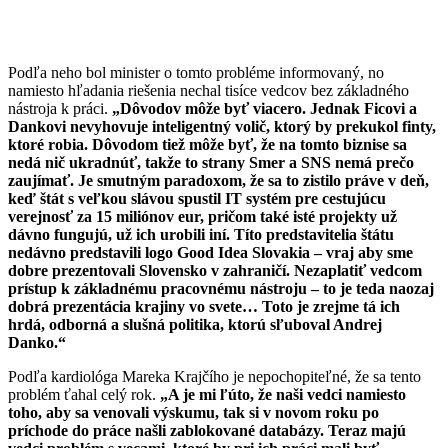
Podľa neho bol minister o tomto probléme informovaný, no
namiesto hľadania riešenia nechal tisíce vedcov bez základného
nástroja k práci.
„Dôvodov môže byť viacero. Jednak Ficovi a
Dankovi nevyhovuje inteligentný volič, ktorý by prekukol finty,
ktoré robia. Dôvodom tiež môže byť, že na tomto biznise sa
nedá nič ukradnúť, takže to strany Smer a SNS nemá prečo
zaujímať. Je smutným paradoxom, že sa to zistilo práve v deň,
keď štát s veľkou slávou spustil IT systém pre cestujúcu
verejnosť za 15 miliónov eur, pričom také isté projekty už
dávno fungujú, už ich urobili iní. Títo predstavitelia štátu
nedávno predstavili logo Good Idea Slovakia – vraj aby sme
dobre prezentovali Slovensko v zahraničí. Nezaplatiť vedcom
prístup k základnému pracovnému nástroju – to je teda naozaj
dobrá prezentácia krajiny vo svete… Toto je zrejme tá ich
hrdá, odborná a slušná politika, ktorú sľuboval Andrej
Danko.“
Podľa kardiológa Mareka Krajčího je nepochopiteľné, že sa tento
problém ťahal celý rok.
„A je mi ľúto, že naši vedci namiesto
toho, aby sa venovali výskumu, tak si v novom roku po
príchode do práce našli zablokované databázy. Teraz majú