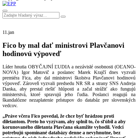
11.
jan
Fico by mal dať ministrovi Plavčanovi
hodinovú výpoveď
Líder hnutia OBYČAJNÍ ĽUDIA a nezávislé osobnosti (OĽANO-
NOVA) Igor Matovič a poslanec Marek Krajčí dnes vyzvali
premiéra Fica, aby dal ministrovi školstva Plavčanovi hodinovú
výpoveď. Zároveň vyzvali predsedu NR SR a strany SNS Andreja
Danka, aby prestal riešiť hlúposti a začal strážiť ako fungujú
ministerstvá, ktoré spravujú jeho ľudia. Poslanci reagujú na
škandalózne nezaplatenie prístupov do databáz pre slovenských
vedcov.
„Práve včera Fico povedal, že chce byť hrádzou proti
diletantom. Preto ho vyzývam, aby splnil to, čo sľúbil a aby
korunovaného diletanta Plavčana okamžite vyhodil. Vedci
potrebujú spomínané databázy denne a nevyhnutne, bez