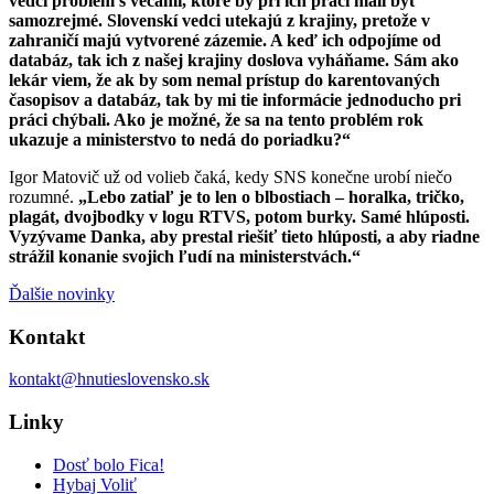
vedci problém s vecami, ktoré by pri ich práci mali byť
samozrejmé. Slovenskí vedci utekajú z krajiny, pretože v
zahraničí majú vytvorené zázemie. A keď ich odpojíme od
databáz, tak ich z našej krajiny doslova vyháňame. Sám ako
lekár viem, že ak by som nemal prístup do karentovaných
časopisov a databáz, tak by mi tie informácie jednoducho pri
práci chýbali. Ako je možné, že sa na tento problém rok
ukazuje a ministerstvo to nedá do poriadku?“
Igor Matovič už od volieb čaká, kedy SNS konečne urobí niečo
rozumné.
„Lebo zatiaľ je to len o blbostiach – horalka, tričko,
plagát, dvojbodky v logu RTVS, potom burky. Samé hlúposti.
Vyzývame Danka, aby prestal riešiť tieto hlúposti, a aby riadne
strážil konanie svojich ľudí na ministerstvách.“
Ďalšie novinky
Kontakt
kontakt@hnutieslovensko.sk
Linky
Dosť bolo Fica!
Hybaj Voliť