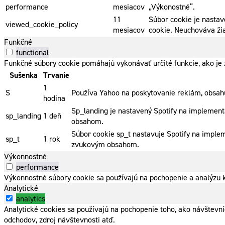
performance
mesiacov
„Výkonostné“.
11
Súbor cookie je nastav
viewed_cookie_policy
mesiacov
cookie. Neuchováva ži
Funkčné
functional
Funkčné súbory cookie pomáhajú vykonávať určité funkcie, ako je z
Sušenka
Trvanie
1
S
Používa Yahoo na poskytovanie reklám, obsahu
hodina
Sp_landing je nastavený Spotify na implementá
sp_landing
1 deň
obsahom.
Súbor cookie sp_t nastavuje Spotify na imple
sp_t
1 rok
zvukovým obsahom.
Výkonnostné
performance
Výkonnostné súbory cookie sa používajú na pochopenie a analýzu k
Analytické
analytics
Analytické cookies sa používajú na pochopenie toho, ako návštevn
odchodov, zdroj návštevnosti atď.