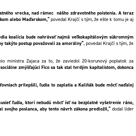
astného vrecka, nad rámec nášho zdravotného poistenia.
A teraz
Českom alebo Maďarskom,“
povedal Krajčí s tým, že ešte k tomu je aj
iedla koalícia bude nahrávať najmä veľkokapitálovým súkromným
 by takýto postup považovali za amorálny“
, povedal Krajčí s tým, že
io ministra Zajaca za to, že zaviedol 20-korunový poplatok za
 sociálne zmýšľajúci Fico sa tak stal tvrdým kapitalistom, dokonca
ťovniach prilepšili, ľudia to zaplatia a Kaliňák bude môcť naďalej
sieť ľudia, ktorí nebudú môcť ísť na bezplatné vyšetrenie ráno,
l svojho poslanca, aby tento návrh zákona predložil,“
dodal líder