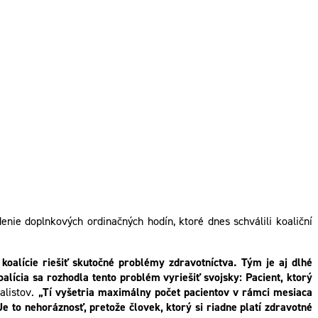
nie doplnkových ordinačných hodín, ktoré dnes schválili koaliční
koalície riešiť skutočné problémy zdravotníctva. Tým je aj dlhé
lícia sa rozhodla tento problém vyriešiť svojsky: Pacient, ktorý
alistov.
„Tí vyšetria maximálny počet pacientov v rámci mesiaca
e to nehoráznosť, pretože človek, ktorý si riadne platí zdravotné