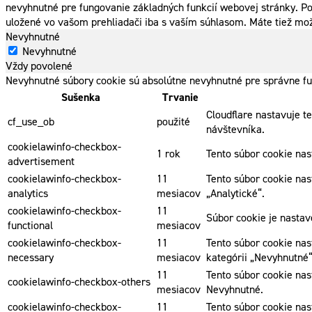
nevyhnutné pre fungovanie základných funkcií webovej stránky. Po
uložené vo vašom prehliadači iba s vaším súhlasom. Máte tiež mož
Nevyhnutné
Nevyhnutné
Vždy povolené
Nevyhnutné súbory cookie sú absolútne nevyhnutné pre správne fu
Sušenka
Trvanie
Cloudflare nastavuje t
cf_use_ob
použité
návštevníka.
cookielawinfo-checkbox-
1 rok
Tento súbor cookie na
advertisement
cookielawinfo-checkbox-
11
Tento súbor cookie nas
analytics
mesiacov
„Analytické“.
cookielawinfo-checkbox-
11
Súbor cookie je nasta
functional
mesiacov
cookielawinfo-checkbox-
11
Tento súbor cookie nas
necessary
mesiacov
kategórii „Nevyhnutné“
11
Tento súbor cookie nas
cookielawinfo-checkbox-others
mesiacov
Nevyhnutné.
cookielawinfo-checkbox-
11
Tento súbor cookie nas