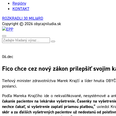
Regióny
KONTAKT
ROZKRADLI 30 MILIáRD
Copyright © 2026 obycajniludia.sk
06.
dec
Fico chce cez nový zákon prilepšiť svojim
Tieňový minister zdravotníctva Marek Krajčí a líder hnutia OBYČ
poslanci.
Podľa Mareka Krajčího ide o nekvalifikované, nesystémové a ant
čakanie pacientov na lekárske vyšetrenie. Časenky na vyšetrenie
nechce čakať, si vyšetrenie zaplatí priamou platbou,“
uviedol Kra
skôr a za ďalších vyšetrených pacientov už nedostanú od poisťovn