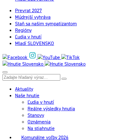
Prevrat 2027
Múdrejší vyhráva
Staň sa našim sympatizantom
Regióny
Ľudia v hnutí
Mladí SLOVENSKO
Aktuality
Naše hnutie
Ľudia v hnutí
Reálne výsledky hnutia
Stanovy
Oznámenia
Na stiahnutie
Komunálne voľby 2026