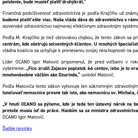
poistenie, bude musieť platiť druhýkrát.“
Finančná podvíživenosť zdravotníctva je podľa Krajčího už znám
budeme platiť ešte viac. Naša vláda dáva do zdravotníctva v rám
slovenské zdravotníctvo najmenej efektívnym zdravotným systémom,
Podľa M. Krajčího je tiež obrovskou chybou, že tento zákon sa p
centrám, kde ošetrujú solventných klientov. U mnohých špecialist
vládna koalícia sa uchyľuje k preneseniu svojej neschopnosti na pa
Líder OĽANO Igor Matovič pripomenul, že pred voľbami v roku 
vyšetrenie.
„Fico zrušil Zajacov poplatok 66 centov, lebo je to v
mnohonásobne väčším ako Dzurinda,“
uviedol Matovič.
Podľa Matoviča tento zákon vyhovuje len súkromným zdravotný
tunelovať nemocnice presne tak isto, ako nemocnicu sv. Michala, 
„V hnutí OĽANO sa pýtame, kde je teda ten ústavný nárok na bez
pretože musia ísť do práce. Hanbím sa za ministra zdravotníctva
OĽANO Igor Matovič.
Ďalšie novinky