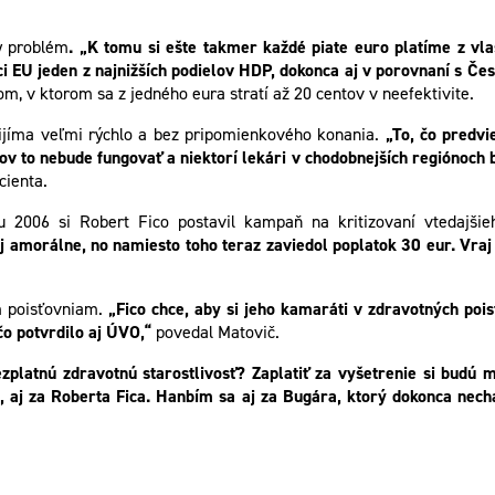
y problém
. „K tomu si ešte takmer každé piate euro platíme z vl
ci EU jeden z najnižších podielov HDP, dokonca aj v porovnaní s 
 v ktorom sa z jedného eura stratí až 20 centov v neefektivite.
rijíma veľmi rýchlo a bez pripomienkového konania.
„To, čo predv
ov to nebude fungovať a niektorí lekári v chodobnejších regiónoch
cienta.
2006 si Robert Fico postavil kampaň na kritizovaní vtedajšieh
raj amorálne, no namiesto toho teraz zaviedol poplatok 30 eur. Vraj
m poisťovniam.
„Fico chce, aby si jeho kamaráti v zdravotných pois
čo potvrdilo aj ÚVO,“
povedal Matovič.
platnú zdravotnú starostlivosť? Zaplatiť za vyšetrenie si budú mu
, aj za Roberta Fica. Hanbím sa aj za Bugára, ktorý dokonca necha