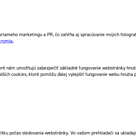
riameho marketingu a PR, čo zahŕňa aj spracúvanie mojich fotografi
kromia.
ré nám umožňujú zabezpečiť základné fungovanie webstránky hnutia
lších cookies, ktoré pomôžu ďalej vylepšiť fungovanie webu hnutia p
itku počas sledovania webstránky. Vo vašom prehliadači sa ukladajú