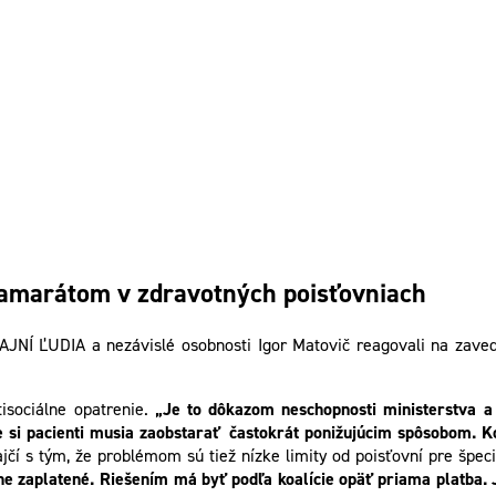
 kamarátom v zdravotných poisťovniach
AJNÍ ĽUDIA a nezávislé osobnosti Igor Matovič reagovali na zavede
isociálne opatrenie.
„Je to dôkazom neschopnosti ministerstva a 
 si pacienti musia zaobstarať častokrát ponižujúcim spôsobom. Koa
jčí s tým, že problémom sú tiež nízke limity od poisťovní pre špeci
e zaplatené. Riešením má byť podľa koalície opäť priama platba. J