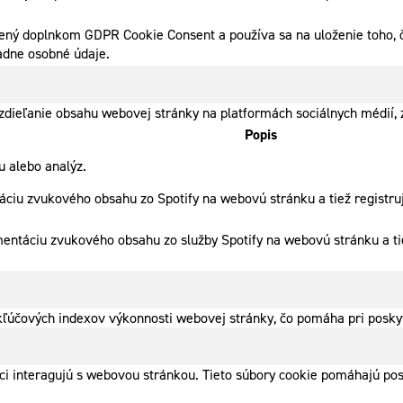
ený doplnkom GDPR Cookie Consent a používa sa na uloženie toho, či
adne osobné údaje.
dieľanie obsahu webovej stránky na platformách sociálnych médií, z
Popis
 alebo analýz.
ciu zvukového obsahu zo Spotify na webovú stránku a tiež registruj
mentáciu zvukového obsahu zo služby Spotify na webovú stránku a ti
ľúčových indexov výkonnosti webovej stránky, čo pomáha pri poskyt
íci interagujú s webovou stránkou. Tieto súbory cookie pomáhajú po