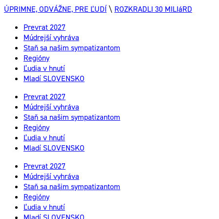
ÚPRIMNE, ODVÁŽNE, PRE ĽUDÍ
\
ROZKRADLI 30 MILIáRD
Prevrat 2027
Múdrejší vyhráva
Staň sa našim sympatizantom
Regióny
Ľudia v hnutí
Mladí SLOVENSKO
Prevrat 2027
Múdrejší vyhráva
Staň sa našim sympatizantom
Regióny
Ľudia v hnutí
Mladí SLOVENSKO
Prevrat 2027
Múdrejší vyhráva
Staň sa našim sympatizantom
Regióny
Ľudia v hnutí
Mladí SLOVENSKO