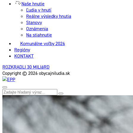
Naše hnutie
Ľudia v hnutí
Reálne výsledky hnutia
Stanovy
Oznámenia
Na stiahnutie
Komunálne voľby 2026
Regióny
KONTAKT
ROZKRADLI 30 MILIáRD
Copyright © 2026 obycajniludia.sk