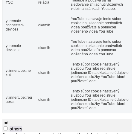
Youtube a používa sa na
YSC
relácia
sledovanie zhliadnutí vložených
videí na stránkach Youtube.
YouTube nastavuje tento súbor
yt-remote-
cookie na ukladanie predvolieb
connected-
okamih
videa používateľa pomocou
devices
vloženého videa YouTube.
YouTube nastavuje tento súbor
yt-remote-
cookie na ukladanie predvolieb
okamih
device-id
videa používateľa pomocou
vloženého videa YouTube.
Tento súbor cookie nastavený
službou YouTube registruje
yt.innertube::ne
okamih
jedinečné ID na ukladanie údajov o
xtId
videách zo služby YouTube, ktoré
používateľ videl.
Tento súbor cookie nastavený
službou YouTube registruje
yt.innertube::req
okamih
jedinečné ID na ukladanie údajov o
uests
videách zo služby YouTube, ktoré
používateľ videl.
Iné
others