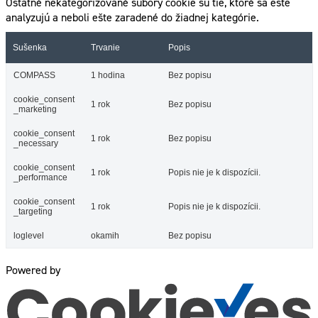
Ostatné nekategorizované súbory cookie sú tie, ktoré sa ešte
analyzujú a neboli ešte zaradené do žiadnej kategórie.
Sušenka
Trvanie
Popis
COMPASS
1 hodina
Bez popisu
cookie_consent
1 rok
Bez popisu
_marketing
cookie_consent
1 rok
Bez popisu
_necessary
cookie_consent
1 rok
Popis nie je k dispozícii.
_performance
cookie_consent
1 rok
Popis nie je k dispozícii.
_targeting
loglevel
okamih
Bez popisu
Powered by