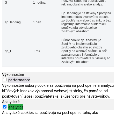
Používa Yahoo na poskytovanie
S
1 hodina
reklám, obsahu alebo analýz.
Sp_landing je nastavený Spotify na
implementáciu zvukového obsahu
zo Spotify na webovú stránku a tiež
sp_landing
1 deň
registruje informácie o interakcii
používateľa súvisiacej so
zvukovým obsahom.
Súbor cookie sp_t nastavuje
Spotify na implementáciu
zvukového obsahu zo služby
sp_t
1 rok
Spotify na webovú stránku a tiež
zaznamenáva informácie o
interakcii používateľa súvisiacej so
zvukovým obsahom.
Výkonnostné
performance
Výkonnostné súbory cookie sa používajú na pochopenie a analýzu
kľúčových indexov výkonnosti webovej stránky, čo pomáha pri
poskytovaní lepšej používateľskej skúsenosti pre návštevníkov.
Analytické
analytics
Analytické cookies sa používajú na pochopenie toho, ako