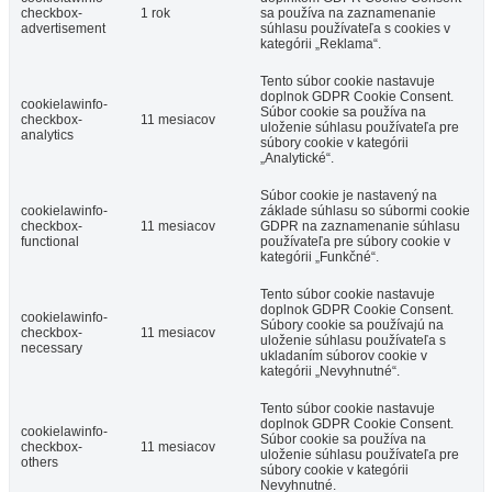
checkbox-
1 rok
sa používa na zaznamenanie
advertisement
súhlasu používateľa s cookies v
kategórii „Reklama“.
Tento súbor cookie nastavuje
doplnok GDPR Cookie Consent.
cookielawinfo-
Súbor cookie sa používa na
checkbox-
11 mesiacov
uloženie súhlasu používateľa pre
analytics
súbory cookie v kategórii
„Analytické“.
Súbor cookie je nastavený na
cookielawinfo-
základe súhlasu so súbormi cookie
checkbox-
11 mesiacov
GDPR na zaznamenanie súhlasu
functional
používateľa pre súbory cookie v
kategórii „Funkčné“.
Tento súbor cookie nastavuje
doplnok GDPR Cookie Consent.
cookielawinfo-
Súbory cookie sa používajú na
checkbox-
11 mesiacov
uloženie súhlasu používateľa s
necessary
ukladaním súborov cookie v
kategórii „Nevyhnutné“.
Tento súbor cookie nastavuje
doplnok GDPR Cookie Consent.
cookielawinfo-
Súbor cookie sa používa na
checkbox-
11 mesiacov
uloženie súhlasu používateľa pre
others
súbory cookie v kategórii
Nevyhnutné.