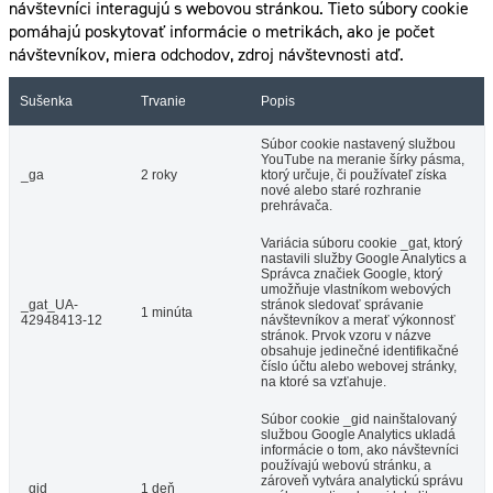
návštevníci interagujú s webovou stránkou. Tieto súbory cookie
pomáhajú poskytovať informácie o metrikách, ako je počet
návštevníkov, miera odchodov, zdroj návštevnosti atď.
Sušenka
Trvanie
Popis
Súbor cookie nastavený službou
YouTube na meranie šírky pásma,
_ga
2 roky
ktorý určuje, či používateľ získa
nové alebo staré rozhranie
prehrávača.
Variácia súboru cookie _gat, ktorý
nastavili služby Google Analytics a
Správca značiek Google, ktorý
umožňuje vlastníkom webových
_gat_UA-
stránok sledovať správanie
1 minúta
42948413-12
návštevníkov a merať výkonnosť
stránok. Prvok vzoru v názve
obsahuje jedinečné identifikačné
číslo účtu alebo webovej stránky,
na ktoré sa vzťahuje.
Súbor cookie _gid nainštalovaný
službou Google Analytics ukladá
informácie o tom, ako návštevníci
používajú webovú stránku, a
zároveň vytvára analytickú správu
_gid
1 deň