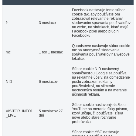
Facebook nastavuje tento súbor
cookie tak, aby používateľom
zobrazoval relevantné reklamy
fr
3 mesiace
sledovaním správania používateľov
na webe, na stránkach, ktoré majú
Facebook pixel alebo plugin
Facebooku.
Quantserve nastavuje súbor cookie
mc na anonymné sledovanie
mc
1 rok 1 mesiac
správania používateľov na webovej
lokalite.
Súbor cookie NID nastavený
spoločnosťou Google sa používa
na reklamné účely; na obmedzenie
NID
6 mesiacov
počtu zobrazení reklamy
používateľovi, na stlmenie
nechcených reklám a na meranie
účinnosti reklám.
Súbor cookie nastavený službou
YouTube na meranie šírky pásma,
VISITOR_INFO1
5 mesiacov 27
ktorý určuje, či používateľ získa
_LIVE
dní
nové alebo staré rozhranie
prehrávača.
Súbor cookie YSC nastavuje