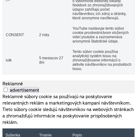
o výkonnosti webovej lokality.
Niektoré zo zhromažďovaných
údajov zahŕňajú počet
návštevníkov, ich zdroj a stránky,
ktoré anonymne navštevujú.
YouTube nastavuje tento súbor
cookie prostredníctvom vložených
CONSENT
2 roky
videí youtube a zaznamenáva
anonymné štatistické údaje.
Tento súbor cookie používa
analytický systém Issuu na
5 mesiacov 27
iutk
zhromažďovanie informácií o
dni
aktivite návštevníkov na produktoch
Issuu.
Reklamné
advertisement
Reklamné súbory cookie sa používajú na poskytovanie
relevantných reklám a marketingových kampaní návštevníkom.
Tieto súbory cookie sledujú návštevníkov na webových stránkach
a zhromažďujú informácie na poskytovanie prispôsobených
reklám.
Sušenka
Trvanie
Popis