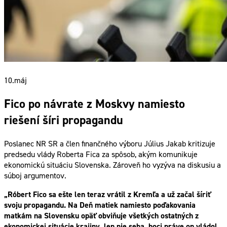
10.
máj
Fico po návrate z Moskvy namiesto
riešení šíri propagandu
Poslanec NR SR a člen finančného výboru Július Jakab kritizuje
predsedu vlády Roberta Fica za spôsob, akým komunikuje
ekonomickú situáciu Slovenska. Zároveň ho vyzýva na diskusiu a
súboj argumentov.
„Róbert Fico sa ešte len teraz vrátil z Kremľa a už začal šíriť
svoju propagandu. Na Deň matiek namiesto poďakovania
matkám na Slovensku opäť obviňuje všetkých ostatných z
ekonomickej situácie krajiny, len nie seba, hoci práve on vládol