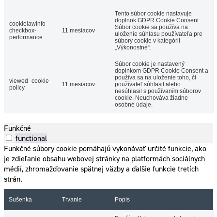
Tento súbor cookie nastavuje
doplnok GDPR Cookie Consent.
cookielawinfo-
Súbor cookie sa používa na
checkbox-
11 mesiacov
uloženie súhlasu používateľa pre
performance
súbory cookie v kategórii
„Výkonostné“.
Súbor cookie je nastavený
doplnkom GDPR Cookie Consent a
používa sa na uloženie toho, či
viewed_cookie_
11 mesiacov
používateľ súhlasil alebo
policy
nesúhlasil s používaním súborov
cookie. Neuchováva žiadne
osobné údaje.
Funkčné
functional
Funkčné súbory cookie pomáhajú vykonávať určité funkcie, ako
je zdieľanie obsahu webovej stránky na platformách sociálnych
médií, zhromažďovanie spätnej väzby a ďalšie funkcie tretích
strán.
Sušenka
Trvanie
Popis