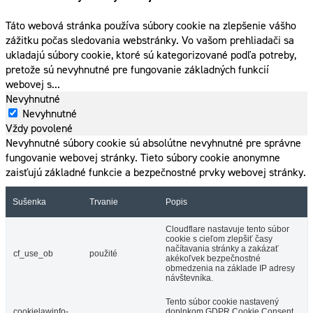
Táto webová stránka používa súbory cookie na zlepšenie vášho
zážitku počas sledovania webstránky. Vo vašom prehliadači sa
ukladajú súbory cookie, ktoré sú kategorizované podľa potreby,
pretože sú nevyhnutné pre fungovanie základných funkcií
webovej s
...
Nevyhnutné
Nevyhnutné
Vždy povolené
Nevyhnutné súbory cookie sú absolútne nevyhnutné pre správne
fungovanie webovej stránky. Tieto súbory cookie anonymne
zaisťujú základné funkcie a bezpečnostné prvky webovej stránky.
Sušenka
Trvanie
Popis
Cloudflare nastavuje tento súbor
cookie s cieľom zlepšiť časy
načítavania stránky a zakázať
cf_use_ob
použité
akékoľvek bezpečnostné
obmedzenia na základe IP adresy
návštevníka.
Tento súbor cookie nastavený
cookielawinfo-
doplnkom GDPR Cookie Consent