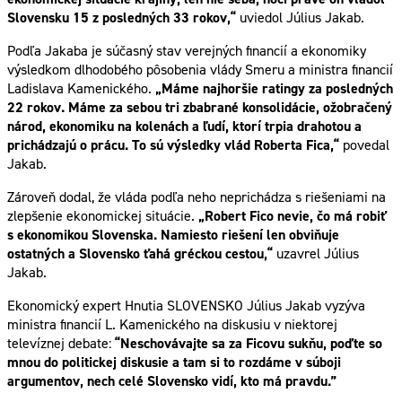
Slovensku 15 z posledných 33 rokov,“
uviedol Július Jakab.
Podľa Jakaba je súčasný stav verejných financií a ekonomiky
výsledkom dlhodobého pôsobenia vlády Smeru a ministra financií
Ladislava Kamenického.
„Máme najhoršie ratingy za posledných
22 rokov. Máme za sebou tri zbabrané konsolidácie, ožobračený
národ, ekonomiku na kolenách a ľudí, ktorí trpia drahotou a
prichádzajú o prácu. To sú výsledky vlád Roberta Fica,“
povedal
Jakab.
Zároveň dodal, že vláda podľa neho neprichádza s riešeniami na
zlepšenie ekonomickej situácie.
„Robert Fico nevie, čo má robiť
s ekonomikou Slovenska. Namiesto riešení len obviňuje
ostatných a Slovensko ťahá gréckou cestou,“
uzavrel Július
Jakab.
Ekonomický expert Hnutia SLOVENSKO Július Jakab vyzýva
ministra financií L. Kamenického na diskusiu v niektorej
televíznej debate:
“Neschovávajte sa za Ficovu sukňu, poďte so
mnou do politickej diskusie a tam si to rozdáme v súboji
argumentov, nech celé Slovensko vidí, kto má pravdu.”