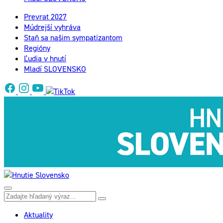
Prevrat 2027
Múdrejší vyhráva
Staň sa našim sympatizantom
Regióny
Ľudia v hnutí
Mladí SLOVENSKO
Aktuality