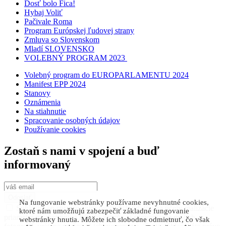
Dosť bolo Fica!
Hybaj Voliť
Pačivale Roma
Program Európskej ľudovej strany
Zmluva so Slovenskom
Mladí SLOVENSKO
VOLEBNÝ PROGRAM 2023
Volebný program do EUROPARLAMENTU 2024
Manifest EPP 2024
Stanovy
Oznámenia
Na stiahnutie
Spracovanie osobných údajov
Používanie cookies
Zostaň s nami v spojení a buď
informovaný
Odoslať
Na fungovanie webstránky používame nevyhnutné cookies,
Súhlasím so spracúvaním osobných údajov na účely realizácie
ktoré nám umožňujú zabezpečiť základné fungovanie
priameho marketingu a PR, čo zahŕňa aj spracúvanie mojich
webstránky hnutia. Môžete ich slobodne odmietnuť, čo však