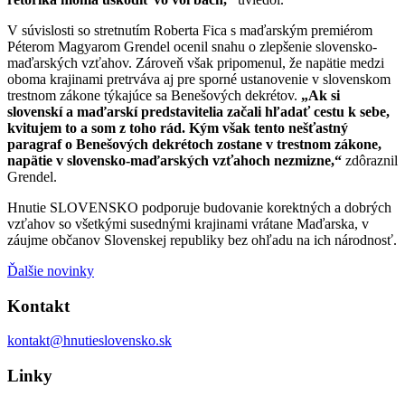
V súvislosti so stretnutím Roberta Fica s maďarským premiérom
Péterom Magyarom Grendel ocenil snahu o zlepšenie slovensko-
maďarských vzťahov. Zároveň však pripomenul, že napätie medzi
oboma krajinami pretrváva aj pre sporné ustanovenie v slovenskom
trestnom zákone týkajúce sa Benešových dekrétov.
„Ak si
slovenskí a maďarskí predstavitelia začali hľadať cestu k sebe,
kvitujem to a som z toho rád. Kým však tento nešťastný
paragraf o Benešových dekrétoch zostane v trestnom zákone,
napätie v slovensko-maďarských vzťahoch nezmizne,“
zdôraznil
Grendel.
Hnutie SLOVENSKO podporuje budovanie korektných a dobrých
vzťahov so všetkými susednými krajinami vrátane Maďarska, v
záujme občanov Slovenskej republiky bez ohľadu na ich národnosť.
Ďalšie novinky
Kontakt
kontakt@hnutieslovensko.sk
Linky