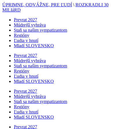
ÚPRIMNE, ODVÁŽNE, PRE ĽUDÍ
\
ROZKRADLI 30
MILIáRD
Prevrat 2027
Múdrejší vyhráva
Staň sa našim sympatizantom
Regióny
Ľudia v hnutí
Mladí SLOVENSKO
Prevrat 2027
Múdrejší vyhráva
Staň sa našim sympatizantom
Regióny
Ľudia v hnutí
Mladí SLOVENSKO
Prevrat 2027
Múdrejší vyhráva
Staň sa našim sympatizantom
Regióny
Ľudia v hnutí
Mladí SLOVENSKO
Prevrat 2027