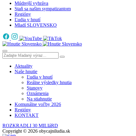
Múdrejší vyhráva
Staň sa našim sympatizantom
Regióny
Ľudia v hnutí
Mladí SLOVENSKO
Aktuality
Naše hnutie
Ľudia v hnutí
Reálne výsledky hnutia
Stanovy
Oznámenia
Na stiahnutie
Komunálne voľby 2026
Regióny
KONTAKT
ROZKRADLI 30 MILIáRD
Copyright © 2026 obycajniludia.sk