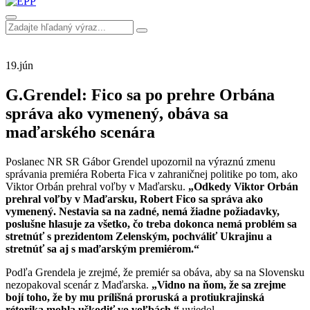
19.
jún
G.Grendel: Fico sa po prehre Orbána
správa ako vymenený, obáva sa
maďarského scenára
Poslanec NR SR Gábor Grendel upozornil na výraznú zmenu
správania premiéra Roberta Fica v zahraničnej politike po tom, ako
Viktor Orbán prehral voľby v Maďarsku.
„Odkedy Viktor Orbán
prehral voľby v Maďarsku, Robert Fico sa správa ako
vymenený. Nestavia sa na zadné, nemá žiadne požiadavky,
poslušne hlasuje za všetko, čo treba dokonca nemá problém sa
stretnúť s prezidentom Zelenským, pochváliť Ukrajinu a
stretnúť sa aj s maďarským premiérom.“
Podľa Grendela je zrejmé, že premiér sa obáva, aby sa na Slovensku
nezopakoval scenár z Maďarska.
„Vidno na ňom, že sa zrejme
bojí toho, že by mu prílišná proruská a protiukrajinská
rétorika mohla uškodiť vo voľbách,“
uviedol.