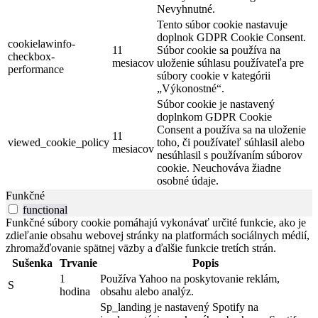
Nevyhnutné.
Tento súbor cookie nastavuje
doplnok GDPR Cookie Consent.
cookielawinfo-
11
Súbor cookie sa používa na
checkbox-
mesiacov
uloženie súhlasu používateľa pre
performance
súbory cookie v kategórii
„Výkonostné“.
Súbor cookie je nastavený
doplnkom GDPR Cookie
Consent a používa sa na uloženie
11
viewed_cookie_policy
toho, či používateľ súhlasil alebo
mesiacov
nesúhlasil s používaním súborov
cookie. Neuchováva žiadne
osobné údaje.
Funkčné
functional
Funkčné súbory cookie pomáhajú vykonávať určité funkcie, ako je
zdieľanie obsahu webovej stránky na platformách sociálnych médií,
zhromažďovanie spätnej väzby a ďalšie funkcie tretích strán.
Sušenka
Trvanie
Popis
1
Používa Yahoo na poskytovanie reklám,
S
hodina
obsahu alebo analýz.
Sp_landing je nastavený Spotify na