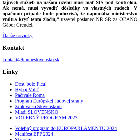
tajných služieb na našom území musí mať SIS pod kontrolou.
Ak nemá, musí vyvodiť dôsledky vo vlastných radoch. V
opačnom prípade bude podozrivá, že napomáha ministerstvu
vnútra kryť tento zločin,”
uzavrel poslanec NR SR za OĽANO
Gábor Grendel.
Ďalšie novinky
Kontakt
kontakt@hnutieslovensko.sk
Linky
Dosť bolo Fica!
Hybaj Voliť
Pačivale Roma
Program Európskej ľudovej strany
Zmluva so Slovenskom
Mladí SLOVENSKO
VOLEBNÝ PROGRAM 2023
Volebný program do EUROPARLAMENTU 2024
Manifest EPP 2024
Stanovy