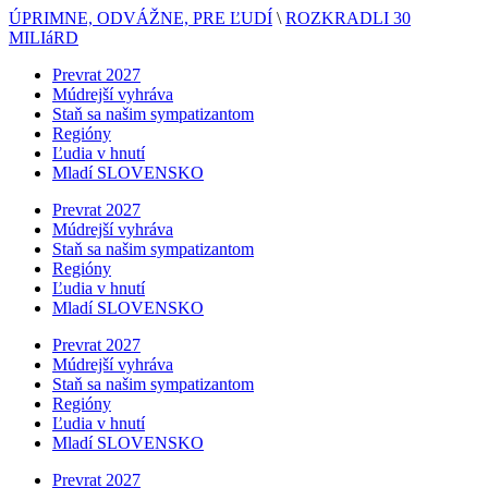
ÚPRIMNE, ODVÁŽNE, PRE ĽUDÍ
\
ROZKRADLI 30
MILIáRD
Prevrat 2027
Múdrejší vyhráva
Staň sa našim sympatizantom
Regióny
Ľudia v hnutí
Mladí SLOVENSKO
Prevrat 2027
Múdrejší vyhráva
Staň sa našim sympatizantom
Regióny
Ľudia v hnutí
Mladí SLOVENSKO
Prevrat 2027
Múdrejší vyhráva
Staň sa našim sympatizantom
Regióny
Ľudia v hnutí
Mladí SLOVENSKO
Prevrat 2027