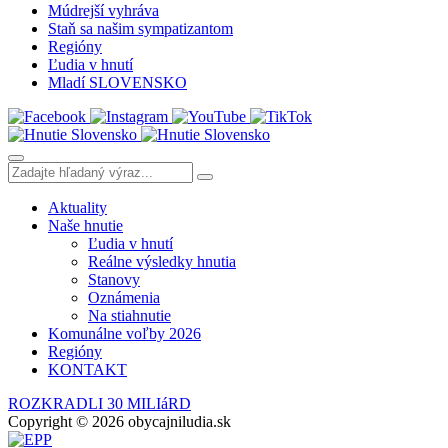
Múdrejší vyhráva
Staň sa našim sympatizantom
Regióny
Ľudia v hnutí
Mladí SLOVENSKO
Aktuality
Naše hnutie
Ľudia v hnutí
Reálne výsledky hnutia
Stanovy
Oznámenia
Na stiahnutie
Komunálne voľby 2026
Regióny
KONTAKT
ROZKRADLI 30 MILIáRD
Copyright © 2026 obycajniludia.sk