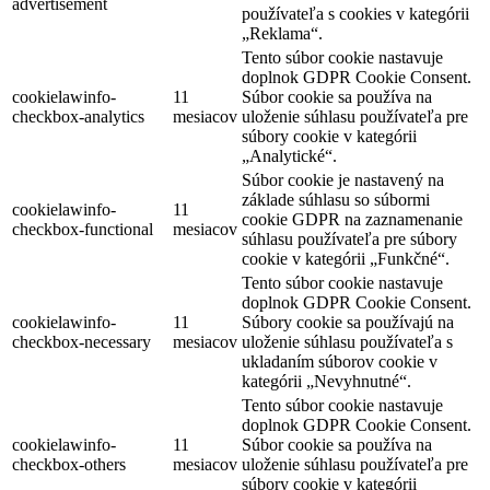
advertisement
používateľa s cookies v kategórii
„Reklama“.
Tento súbor cookie nastavuje
doplnok GDPR Cookie Consent.
cookielawinfo-
11
Súbor cookie sa používa na
checkbox-analytics
mesiacov
uloženie súhlasu používateľa pre
súbory cookie v kategórii
„Analytické“.
Súbor cookie je nastavený na
základe súhlasu so súbormi
cookielawinfo-
11
cookie GDPR na zaznamenanie
checkbox-functional
mesiacov
súhlasu používateľa pre súbory
cookie v kategórii „Funkčné“.
Tento súbor cookie nastavuje
doplnok GDPR Cookie Consent.
cookielawinfo-
11
Súbory cookie sa používajú na
checkbox-necessary
mesiacov
uloženie súhlasu používateľa s
ukladaním súborov cookie v
kategórii „Nevyhnutné“.
Tento súbor cookie nastavuje
doplnok GDPR Cookie Consent.
cookielawinfo-
11
Súbor cookie sa používa na
checkbox-others
mesiacov
uloženie súhlasu používateľa pre
súbory cookie v kategórii