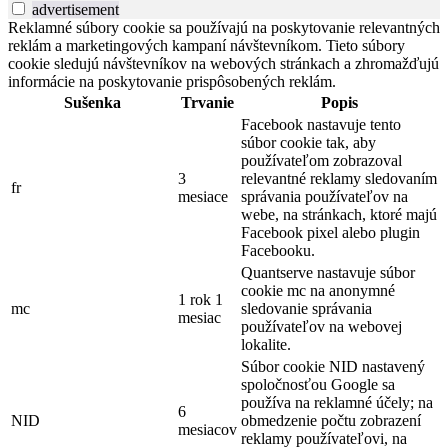
advertisement
Reklamné súbory cookie sa používajú na poskytovanie relevantných
reklám a marketingových kampaní návštevníkom. Tieto súbory
cookie sledujú návštevníkov na webových stránkach a zhromažďujú
informácie na poskytovanie prispôsobených reklám.
Sušenka
Trvanie
Popis
Facebook nastavuje tento
súbor cookie tak, aby
používateľom zobrazoval
3
relevantné reklamy sledovaním
fr
mesiace
správania používateľov na
webe, na stránkach, ktoré majú
Facebook pixel alebo plugin
Facebooku.
Quantserve nastavuje súbor
cookie mc na anonymné
1 rok 1
mc
sledovanie správania
mesiac
používateľov na webovej
lokalite.
Súbor cookie NID nastavený
spoločnosťou Google sa
používa na reklamné účely; na
6
NID
obmedzenie počtu zobrazení
mesiacov
reklamy používateľovi, na