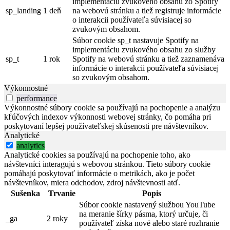
implementáciu zvukového obsahu zo Spotify
sp_landing
1 deň
na webovú stránku a tiež registruje informácie
o interakcii používateľa súvisiacej so
zvukovým obsahom.
Súbor cookie sp_t nastavuje Spotify na
implementáciu zvukového obsahu zo služby
sp_t
1 rok
Spotify na webovú stránku a tiež zaznamenáva
informácie o interakcii používateľa súvisiacej
so zvukovým obsahom.
Výkonnostné
performance
Výkonnostné súbory cookie sa používajú na pochopenie a analýzu
kľúčových indexov výkonnosti webovej stránky, čo pomáha pri
poskytovaní lepšej používateľskej skúsenosti pre návštevníkov.
Analytické
analytics
Analytické cookies sa používajú na pochopenie toho, ako
návštevníci interagujú s webovou stránkou. Tieto súbory cookie
pomáhajú poskytovať informácie o metrikách, ako je počet
návštevníkov, miera odchodov, zdroj návštevnosti atď.
Sušenka
Trvanie
Popis
Súbor cookie nastavený službou YouTube
na meranie šírky pásma, ktorý určuje, či
_ga
2 roky
používateľ získa nové alebo staré rozhranie