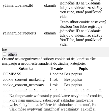
jedinečné ID na ukladanie
yt.innertube::nextId
okamih
údajov o videách zo služby
YouTube, ktoré používateľ
videl.
Tento súbor cookie nastavený
službou YouTube registruje
jedinečné ID na ukladanie
yt.innertube::requests
okamih
údajov o videách zo služby
YouTube, ktoré používateľ
videl.
Iné
others
Ostatné nekategorizované súbory cookie sú tie, ktoré sa ešte
analyzujú a neboli ešte zaradené do žiadnej kategórie.
Sušenka
Trvanie
Popis
COMPASS
1 hodina
Bez popisu
cookie_consent_marketing
1 rok
Bez popisu
cookie_consent_necessary
1 rok
Bez popisu
cookie_consent_performance
1 rok
Popis nie je k dispozícii.
Na fungovanie webstránky používame nevyhnutné cookies,
cookie_consent_targeting
1 rok
Popis nie je k dispozícii.
ktoré nám umožňujú zabezpečiť základné fungovanie
loglevel
okamih
Bez popisu
webstránky hnutia. Môžete ich slobodne odmietnuť, čo
Powered by
však môže ovplyvniť funkčnosť webstránky. Taktiež si