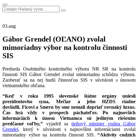
03.
aug
Gábor Grendel (OĽANO) zvolal
mimoriadny výbor na kontrolu činnosti
SIS
Predseda Osobitného kontrolného výboru NR SR na kontrolu
činnosti SIS Gábor Grendel zvolal mimoriadnu schôdzu výboru.
Zaoberať sa na nej budú činnosťou SIS v súvislosti s únosom
vietnamského občana.
“Keď v roku 1995 slovenské štátne orgány uniesli
prezidentovho syna, Mečiar a jeho HZDS riadne
dovládli.
Ficovi a Smeru by sme nemali dopriať rovnaký luxus.
Čas hrá vždy v prospech páchateľov. Po najnovších
informáciách k únosu Vietnamca sú jediným riešením
predčasné voľby,”
vyjadril sa
tieňový minister vnútra Gábor
Grendel
, ktorý v súvislosti s najnovšími informáciami zvolal
mimoriadny výbor na kontrolu činnosti SIS.
“A
ktivity cudzích