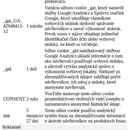
prehrávača.
Variácia súboru cookie _gat, ktorý nastavili
služby Google Analytics a Správca značiek
Google, ktorý umožňuje vlastníkom
_gat_UA-
webových stránok sledovať správanie
42948413-
1 minúta
návštevníkov a merať výkonnosť stránok.
12
Prvok vzoru v názve obsahuje jedinečné
identifikačné číslo účtu alebo webovej
stránky, na ktoré sa vzťahuje.
Súbor cookie _gid nainštalovaný službou
Google Analytics ukladá informácie o tom,
ako návštevníci používajú webovú stránku,
a zároveň vytvára analytickú správu o
_gid
1 deň
výkonnosti webovej lokality. Niektoré zo
zhromažďovaných údajov zahŕňajú počet
návštevníkov, ich zdroj a stránky, ktoré
anonymne navštevujú.
YouTube nastavuje tento súbor cookie
CONSENT
2 roky
prostredníctvom vložených videí youtube a
zaznamenáva anonymné štatistické údaje.
5
Tento súbor cookie používa analytický
iutk
mesiacov
systém Issuu na zhromažďovanie informácií
27 dni
o aktivite návštevníkov na produktoch Issuu.
Reklamné