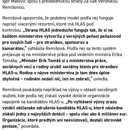
Igor Matovič spolu s predsedníčkou strany Za ľudí Veronikou
Remišovou.
Remišová upozornila, že podobný model podľa nej funguje
naprieč viacerými rezortmi, ktoré má HLAS pod
kontrolou.
„Strana HLAS jednoducho funguje tak, že si na
každom ministerstve vytvorila z verejných peňazí peňazovod
pre svojich ľudí – pre straníkov, sponzorov a
kamarátov,“
vyhlásila Remišová. Podľa nej sa tento systém
prejavuje aj na ministerstve práce pod vedením ministra Erika
Tomáša.
„Minister Erik Tomáš si z ministerstva práce,
sociálnych vecí a rodiny urobil sociálny biznis pre straníkov
HLAS-u. Rodina v názve ministerstva je tam dnes úplne
zbytočná – rodinám nedali nič, len im zobrali,“
uviedla.
Remišová poukázala napríklad na výzvy v oblasti sociálnych
služieb, kde podľa nej získali vysoké dotácie organizácie
napojené na kandidátov HLAS-u.
„Po vyhlásení výzvy zrazu
vznikli občianske združenia kandidáta HLAS-u, ktoré následne
získali jedny z najvyšších dotácií – spolu viac ako 6 miliónov eur.
Organizácie, ktoré predtým ani neexistovali, dostali obrovské
peniaze,“
povedala.