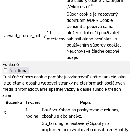
pre súbory cookie v kategórii
„Výkonostné“.
Súbor cookie je nastavený
doplnkom GDPR Cookie
Consent a používa sa na
11
uloženie toho, či používateľ
viewed_cookie_policy
mesiacov
súhlasil alebo nesúhlasil s
používaním súborov cookie.
Neuchováva žiadne osobné
údaje.
Funkčné
functional
Funkčné súbory cookie pomáhajú vykonávať určité funkcie, ako
je zdieľanie obsahu webovej stránky na platformách sociálnych
médií, zhromažďovanie spätnej väzby a ďalšie funkcie tretích
strán.
Sušenka
Trvanie
Popis
1
Používa Yahoo na poskytovanie reklám,
S
hodina
obsahu alebo analýz.
Sp_landing je nastavený Spotify na
implementáciu zvukového obsahu zo Spotify