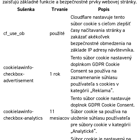
zaisťujú základné funkcie a bezpečnostné prvky webovej stránky.
Sušenka
Trvanie
Popis
Cloudflare nastavuje tento
súbor cookie s cieľom zlepšiť
časy načítavania stránky a
cf_use_ob
použité
zakázať akékoľvek
bezpečnostné obmedzenia na
základe IP adresy návštevníka.
Tento súbor cookie nastavený
doplnkom GDPR Cookie
cookielawinfo-
Consent sa používa na
checkbox-
1 rok
zaznamenanie súhlasu
advertisement
používateľa s cookies v
kategórii „Reklama“.
Tento súbor cookie nastavuje
doplnok GDPR Cookie Consent.
cookielawinfo-
11
Súbor cookie sa používa na
checkbox-analytics
mesiacov
uloženie súhlasu používateľa
pre súbory cookie v kategórii
„Analytické“.
Súbor cookie je nastavený na