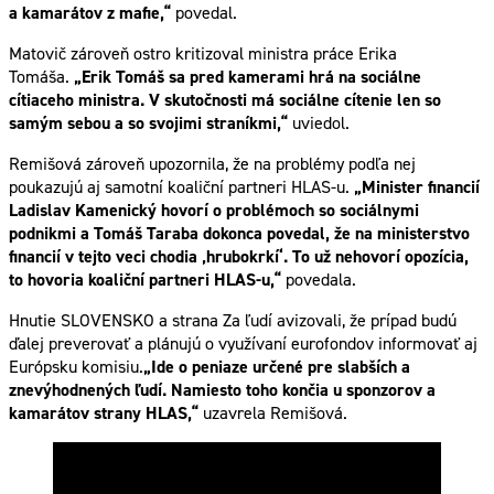
a kamarátov z mafie,“
povedal.
Matovič zároveň ostro kritizoval ministra práce Erika
Tomáša.
„Erik Tomáš sa pred kamerami hrá na sociálne
cítiaceho ministra. V skutočnosti má sociálne cítenie len so
samým sebou a so svojimi straníkmi,“
uviedol.
Remišová zároveň upozornila, že na problémy podľa nej
poukazujú aj samotní koaliční partneri HLAS-u.
„Minister financií
Ladislav Kamenický hovorí o problémoch so sociálnymi
podnikmi a Tomáš Taraba dokonca povedal, že na ministerstvo
financií v tejto veci chodia ‚hrubokrkí‘. To už nehovorí opozícia,
to hovoria koaliční partneri HLAS-u,“
povedala.
Hnutie SLOVENSKO a strana Za ľudí avizovali, že prípad budú
ďalej preverovať a plánujú o využívaní eurofondov informovať aj
Európsku komisiu.
„Ide o peniaze určené pre slabších a
znevýhodnených ľudí. Namiesto toho končia u sponzorov a
kamarátov strany HLAS,“
uzavrela Remišová.