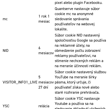
pixel alebo plugin Facebooku.
Quantserve nastavuje súbor
cookie mc na anonymné
1 rok 1
mc
sledovanie správania
mesiac
používateľov na webovej
lokalite.
Súbor cookie NID nastavený
spoločnosťou Google sa používa
na reklamné účely; na
6
NID
obmedzenie počtu zobrazení
mesiacov
reklamy používateľovi, na
stlmenie nechcených reklám a
na meranie účinnosti reklám.
Súbor cookie nastavený službou
5
YouTube na meranie šírky
VISITOR_INFO1_LIVE
mesiacov
pásma, ktorý určuje, či
27 dní
používateľ získa nové alebo
staré rozhranie prehrávača.
Súbor cookie YSC nastavuje
Youtube a používa sa na
YSC
relácia
sledovanie zhliadnutí vložených