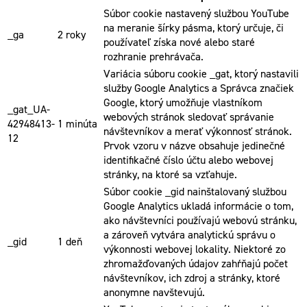
Súbor cookie nastavený službou YouTube
na meranie šírky pásma, ktorý určuje, či
_ga
2 roky
používateľ získa nové alebo staré
rozhranie prehrávača.
Variácia súboru cookie _gat, ktorý nastavili
služby Google Analytics a Správca značiek
Google, ktorý umožňuje vlastníkom
_gat_UA-
webových stránok sledovať správanie
42948413-
1 minúta
návštevníkov a merať výkonnosť stránok.
12
Prvok vzoru v názve obsahuje jedinečné
identifikačné číslo účtu alebo webovej
stránky, na ktoré sa vzťahuje.
Súbor cookie _gid nainštalovaný službou
Google Analytics ukladá informácie o tom,
ako návštevníci používajú webovú stránku,
a zároveň vytvára analytickú správu o
_gid
1 deň
výkonnosti webovej lokality. Niektoré zo
zhromažďovaných údajov zahŕňajú počet
návštevníkov, ich zdroj a stránky, ktoré
anonymne navštevujú.