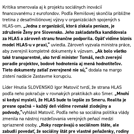
Kritika smerovala aj k projektu sociálnych inovácií
financovanému z eurofondov. Podľa Remišovej skončila približne
tretina z desaťmiliónovej výzvy v organizáciách spojených s
HLAS-om.
„Jedna z organizácií, ktorá získala peniaze, je
združenie Ženy pre Slovensko. Jeho zakladateľka kandidovala
za HLAS a zároveň stranu finančne podporila. Opäť vidíme biznis
model HLAS-u v praxi,“
uviedla. Zároveň vyzvala ministra práce,
aby zverejnil kompletné dokumenty k výzvam.
„Ak bolo všetko
také transparentné, ako tvrdí minister Tomáš, nech zverejní
poradie projektov, bodové hodnotenia aj mená hodnotiteľov.
Tieto dokumenty zatiaľ zverejnené nie sú,“
dodala na margo
zistení nadácie Zastavme korupciu.
Líder Hnutia SLOVENSKO Igor Matovič tvrdí, že strana HLAS
podľa neho pokračuje v rovnakých praktikách ako Smer.
„Mnohí
si kedysi mysleli, že HLAS bude to lepšie zo Smeru. Realita je
presne opačná – každý deň vidíme rovnaké zlodejiny a
podvody,“
vyhlásil Matovič. Podľa neho sa sociálna politika vlády
zmenila na nástroj rozdeľovania verejných peňazí medzi
spriaznené osoby.
„Roky rozprávajú o sociálnom štáte, ale
zabudli povedať, že sociálny štát pre vlastné peňaženky, rodiny