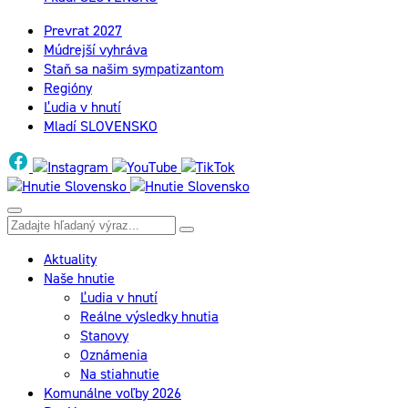
Prevrat 2027
Múdrejší vyhráva
Staň sa našim sympatizantom
Regióny
Ľudia v hnutí
Mladí SLOVENSKO
Aktuality
Naše hnutie
Ľudia v hnutí
Reálne výsledky hnutia
Stanovy
Oznámenia
Na stiahnutie
Komunálne voľby 2026