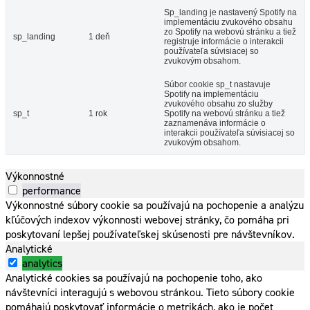
Sp_landing je nastavený Spotify na
implementáciu zvukového obsahu
zo Spotify na webovú stránku a tiež
sp_landing
1 deň
registruje informácie o interakcii
používateľa súvisiacej so
zvukovým obsahom.
Súbor cookie sp_t nastavuje
Spotify na implementáciu
zvukového obsahu zo služby
sp_t
1 rok
Spotify na webovú stránku a tiež
zaznamenáva informácie o
interakcii používateľa súvisiacej so
zvukovým obsahom.
Výkonnostné
performance
Výkonnostné súbory cookie sa používajú na pochopenie a analýzu
kľúčových indexov výkonnosti webovej stránky, čo pomáha pri
poskytovaní lepšej používateľskej skúsenosti pre návštevníkov.
Analytické
analytics
Analytické cookies sa používajú na pochopenie toho, ako
návštevníci interagujú s webovou stránkou. Tieto súbory cookie
pomáhajú poskytovať informácie o metrikách, ako je počet