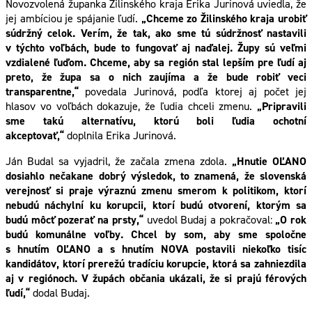
Novozvolená županka Žilinského kraja Erika Jurinová uviedla, že
jej ambíciou je spájanie ľudí.
„Chceme zo Žilinského kraja urobiť
súdržný celok. Verím, že tak, ako sme tú súdržnosť nastavili
v týchto voľbách, bude to fungovať aj naďalej. Župy sú veľmi
vzdialené ľuďom. Chceme, aby sa región stal lepším pre ľudí aj
preto, že župa sa o nich zaujíma a že bude robiť veci
transparentne,“
povedala Jurinová, podľa ktorej aj počet jej
hlasov vo voľbách dokazuje, že ľudia chceli zmenu.
„Pripravili
sme takú alternatívu, ktorú boli ľudia ochotní
akceptovať,“
doplnila Erika Jurinová.
Ján Budal sa vyjadril, že začala zmena zdola.
„Hnutie OĽANO
dosiahlo nečakane dobrý výsledok, to znamená, že slovenská
verejnosť si praje výraznú zmenu smerom k politikom, ktorí
nebudú náchylní ku korupcii, ktorí budú otvorení, ktorým sa
budú môcť pozerať na prsty,“
uvedol Budaj a pokračoval:
„O rok
budú komunálne voľby. Chcel by som, aby sme spoločne
s hnutím OĽANO a s hnutím NOVA postavili niekoľko tisíc
kandidátov, ktorí prerežú tradíciu korupcie, ktorá sa zahniezdila
aj v regiónoch. V župách občania ukázali, že si prajú férových
ľudí,“
dodal Budaj.