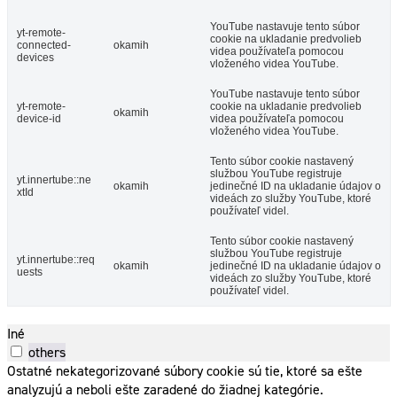
YouTube nastavuje tento súbor
yt-remote-
cookie na ukladanie predvolieb
connected-
okamih
videa používateľa pomocou
devices
vloženého videa YouTube.
YouTube nastavuje tento súbor
yt-remote-
cookie na ukladanie predvolieb
okamih
device-id
videa používateľa pomocou
vloženého videa YouTube.
Tento súbor cookie nastavený
službou YouTube registruje
yt.innertube::ne
okamih
jedinečné ID na ukladanie údajov o
xtId
videách zo služby YouTube, ktoré
používateľ videl.
Tento súbor cookie nastavený
službou YouTube registruje
yt.innertube::req
okamih
jedinečné ID na ukladanie údajov o
uests
videách zo služby YouTube, ktoré
používateľ videl.
Iné
others
Ostatné nekategorizované súbory cookie sú tie, ktoré sa ešte
analyzujú a neboli ešte zaradené do žiadnej kategórie.