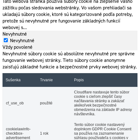
Táto webová stránka používa súbory cookie na zlepšenie vášho
zážitku počas sledovania webstránky. Vo vašom prehliadači sa
ukladajú súbory cookie, ktoré sú kategorizované podľa potreby,
pretože sú nevyhnutné pre fungovanie základných funkcií
webovej s
...
Nevyhnutné
Nevyhnutné
Vždy povolené
Nevyhnutné súbory cookie sú absolútne nevyhnutné pre správne
fungovanie webovej stránky. Tieto súbory cookie anonymne
zaisťujú základné funkcie a bezpečnostné prvky webovej stránky.
Sušenka
Trvanie
Popis
Cloudflare nastavuje tento súbor
cookie s cieľom zlepšiť časy
načítavania stránky a zakázať
cf_use_ob
použité
akékoľvek bezpečnostné
obmedzenia na základe IP adresy
návštevníka.
Tento súbor cookie nastavený
cookielawinfo-
doplnkom GDPR Cookie Consent
checkbox-
1 rok
sa používa na zaznamenanie
advertisement
súhlasu používateľa s cookies v