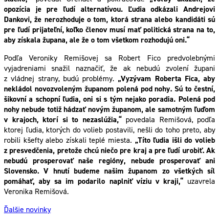
opozícia je pre ľudí alternatívou. Ľudia odkázali Andrejovi
Dankovi, že nerozhoduje o tom, ktorá strana alebo kandidáti sú
pre ľudí prijateľní, koľko členov musí mať politická strana na to,
aby získala župana, ale že o tom všetkom rozhodujú oni.“
Podľa Veroniky Remišovej sa Robert Fico predvolebnými
vyjadreniami snažil naznačiť, že ak nebudú zvolení župani
z vládnej strany, budú problémy.
„Vyzývam Roberta Fica, aby
nekládol novozvoleným županom polená pod nohy. Sú to čestní,
šikovní a schopní ľudia, oni si s tým nejako poradia. Polená pod
nohy nebude totiž hádzať novým županom, ale samotným ľuďom
v krajoch, ktorí si to nezaslúžia,“
povedala Remišová, podľa
ktorej ľudia, ktorých do volieb postavili, nešli do toho preto, aby
robili kšefty alebo získali teplé miesta.
„Títo ľudia išli do volieb
z presvedčenia, pretože chcú niečo pre kraj a pre ľudí urobiť. Ak
nebudú prosperovať naše regióny, nebude prosperovať ani
Slovensko. V hnutí budeme našim županom zo všetkých síl
pomáhať, aby sa im podarilo naplniť víziu v kraji,“
uzavrela
Veronika Remišová.
Ďalšie novinky