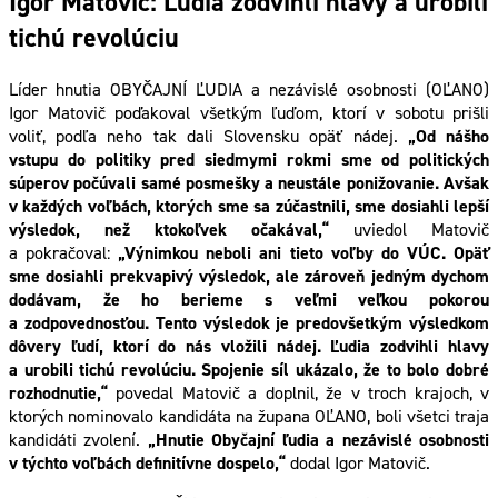
Igor Matovič: Ľudia zodvihli hlavy a urobili
tichú revolúciu
Líder hnutia OBYČAJNÍ ĽUDIA a nezávislé osobnosti (OĽANO)
Igor Matovič poďakoval všetkým ľuďom, ktorí v sobotu prišli
voliť, podľa neho tak dali Slovensku opäť nádej.
„Od nášho
vstupu do politiky pred siedmymi rokmi sme od politických
súperov počúvali samé posmešky a neustále ponižovanie. Avšak
v každých voľbách, ktorých sme sa zúčastnili, sme dosiahli lepší
výsledok, než ktokoľvek očakával,“
uviedol Matovič
a pokračoval:
„Výnimkou neboli ani tieto voľby do VÚC. Opäť
sme dosiahli prekvapivý výsledok, ale zároveň jedným dychom
dodávam, že ho berieme s veľmi veľkou pokorou
a zodpovednosťou. Tento výsledok je predovšetkým výsledkom
dôvery ľudí, ktorí do nás vložili nádej.
Ľudia zodvihli hlavy
a urobili tichú revolúciu. Spojenie síl ukázalo, že to bolo dobré
rozhodnutie,“
povedal Matovič a doplnil, že v troch krajoch, v
ktorých nominovalo kandidáta na župana OĽANO, boli všetci traja
kandidáti zvolení.
„Hnutie Obyčajní ľudia a nezávislé osobnosti
v týchto voľbách definitívne dospelo,“
dodal Igor Matovič.