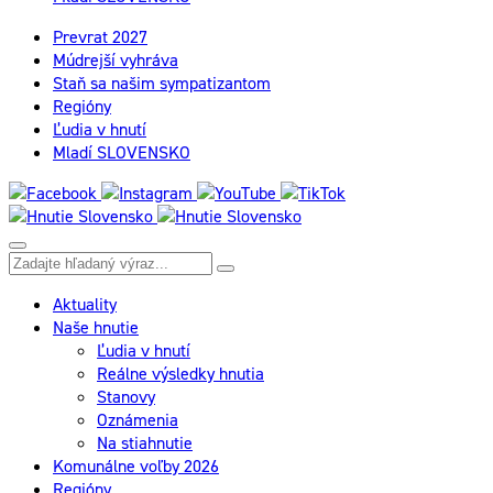
Prevrat 2027
Múdrejší vyhráva
Staň sa našim sympatizantom
Regióny
Ľudia v hnutí
Mladí SLOVENSKO
Aktuality
Naše hnutie
Ľudia v hnutí
Reálne výsledky hnutia
Stanovy
Oznámenia
Na stiahnutie
Komunálne voľby 2026
Regióny