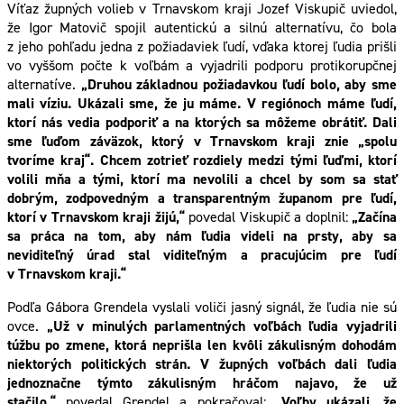
Víťaz župných volieb v Trnavskom kraji Jozef Viskupič uviedol,
že Igor Matovič spojil autentickú a silnú alternatívu, čo bola
z jeho pohľadu jedna z požiadaviek ľudí, vďaka ktorej ľudia prišli
vo vyššom počte k voľbám a vyjadrili podporu protikorupčnej
alternatíve.
„Druhou základnou požiadavkou ľudí bolo, aby sme
mali víziu. Ukázali sme, že ju máme. V regiónoch máme ľudí,
ktorí nás vedia podporiť a na ktorých sa môžeme obrátiť. Dali
sme ľuďom záväzok, ktorý v Trnavskom kraji znie „spolu
tvoríme kraj“. Chcem zotrieť rozdiely medzi tými ľuďmi, ktorí
volili mňa a tými, ktorí ma nevolili a chcel by som sa stať
dobrým, zodpovedným a transparentným županom pre ľudí,
ktorí v Trnavskom kraji žijú,“
povedal Viskupič a doplnil:
„Začína
sa práca na tom, aby nám ľudia videli na prsty, aby sa
neviditeľný úrad stal viditeľným a pracujúcim pre ľudí
v Trnavskom kraji.“
Podľa Gábora Grendela vyslali voliči jasný signál, že ľudia nie sú
ovce.
„Už v minulých parlamentných voľbách ľudia vyjadrili
túžbu po zmene, ktorá neprišla len kvôli zákulisným dohodám
niektorých politických strán. V župných voľbách dali ľudia
jednoznačne týmto zákulisným hráčom najavo, že už
stačilo,“
povedal Grendel a pokračoval:
„Voľby ukázali, že