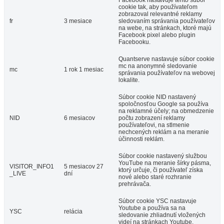
Facebook nastavuje tento súbor
cookie tak, aby používateľom
zobrazoval relevantné reklamy
fr
3 mesiace
sledovaním správania používateľov
na webe, na stránkach, ktoré majú
Facebook pixel alebo plugin
Facebooku.
Quantserve nastavuje súbor cookie
mc na anonymné sledovanie
mc
1 rok 1 mesiac
správania používateľov na webovej
lokalite.
Súbor cookie NID nastavený
spoločnosťou Google sa používa
na reklamné účely; na obmedzenie
NID
6 mesiacov
počtu zobrazení reklamy
používateľovi, na stlmenie
nechcených reklám a na meranie
účinnosti reklám.
Súbor cookie nastavený službou
YouTube na meranie šírky pásma,
VISITOR_INFO1
5 mesiacov 27
ktorý určuje, či používateľ získa
_LIVE
dní
nové alebo staré rozhranie
prehrávača.
Súbor cookie YSC nastavuje
Youtube a používa sa na
YSC
relácia
sledovanie zhliadnutí vložených
videí na stránkach Youtube.