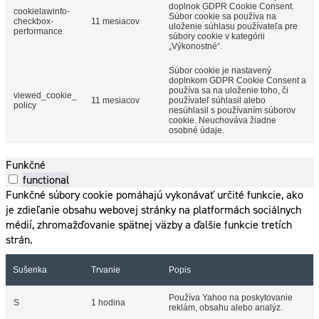
doplnok GDPR Cookie Consent.
cookielawinfo-
Súbor cookie sa používa na
checkbox-
11 mesiacov
uloženie súhlasu používateľa pre
performance
súbory cookie v kategórii
„Výkonostné“.
Súbor cookie je nastavený
doplnkom GDPR Cookie Consent a
používa sa na uloženie toho, či
viewed_cookie_
11 mesiacov
používateľ súhlasil alebo
policy
nesúhlasil s používaním súborov
cookie. Neuchováva žiadne
osobné údaje.
Funkčné
functional
Funkčné súbory cookie pomáhajú vykonávať určité funkcie, ako
je zdieľanie obsahu webovej stránky na platformách sociálnych
médií, zhromažďovanie spätnej väzby a ďalšie funkcie tretích
strán.
Sušenka
Trvanie
Popis
Používa Yahoo na poskytovanie
S
1 hodina
reklám, obsahu alebo analýz.