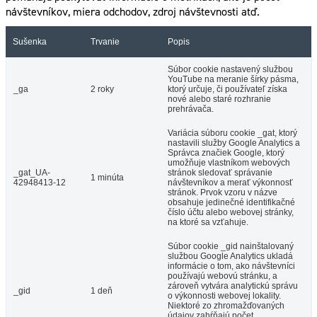
návštevníkov, miera odchodov, zdroj návštevnosti atď.
Sušenka
Trvanie
Popis
Súbor cookie nastavený službou
YouTube na meranie šírky pásma,
_ga
2 roky
ktorý určuje, či používateľ získa
nové alebo staré rozhranie
prehrávača.
Variácia súboru cookie _gat, ktorý
nastavili služby Google Analytics a
Správca značiek Google, ktorý
umožňuje vlastníkom webových
_gat_UA-
stránok sledovať správanie
1 minúta
42948413-12
návštevníkov a merať výkonnosť
stránok. Prvok vzoru v názve
obsahuje jedinečné identifikačné
číslo účtu alebo webovej stránky,
na ktoré sa vzťahuje.
Súbor cookie _gid nainštalovaný
službou Google Analytics ukladá
informácie o tom, ako návštevníci
používajú webovú stránku, a
zároveň vytvára analytickú správu
_gid
1 deň
o výkonnosti webovej lokality.
Niektoré zo zhromažďovaných
údajov zahŕňajú počet