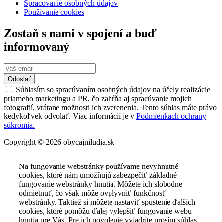
Spracovanie osobných údajov
Používanie cookies
Zostaň s nami v spojení a buď
informovaný
Odoslať
Súhlasím so spracúvaním osobných údajov na účely realizácie
priameho marketingu a PR, čo zahŕňa aj spracúvanie mojich
fotografií, vrátane možnosti ich zverenenia. Tento súhlas máte právo
kedykoľvek odvolať. Viac informácií je v
Podmienkach ochrany
súkromia.
Copyright © 2026 obycajniludia.sk
Na fungovanie webstránky používame nevyhnutné
cookies, ktoré nám umožňujú zabezpečiť základné
fungovanie webstránky hnutia. Môžete ich slobodne
odmietnuť, čo však môže ovplyvniť funkčnosť
webstránky. Taktiež si môžete nastaviť spustenie ďalších
cookies, ktoré pomôžu ďalej vylepšiť fungovanie webu
hnutia pre Vás. Pre ich povolenie vyjadrite prosím súhlas.