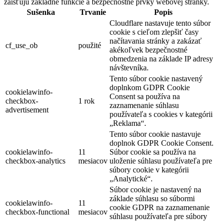
zaisťujú základné funkcie a bezpečnostné prvky webovej stránky.
Sušenka
Trvanie
Popis
Cloudflare nastavuje tento súbor
cookie s cieľom zlepšiť časy
načítavania stránky a zakázať
cf_use_ob
použité
akékoľvek bezpečnostné
obmedzenia na základe IP adresy
návštevníka.
Tento súbor cookie nastavený
doplnkom GDPR Cookie
cookielawinfo-
Consent sa používa na
checkbox-
1 rok
zaznamenanie súhlasu
advertisement
používateľa s cookies v kategórii
„Reklama“.
Tento súbor cookie nastavuje
doplnok GDPR Cookie Consent.
cookielawinfo-
11
Súbor cookie sa používa na
checkbox-analytics
mesiacov
uloženie súhlasu používateľa pre
súbory cookie v kategórii
„Analytické“.
Súbor cookie je nastavený na
základe súhlasu so súbormi
cookielawinfo-
11
cookie GDPR na zaznamenanie
checkbox-functional
mesiacov
súhlasu používateľa pre súbory