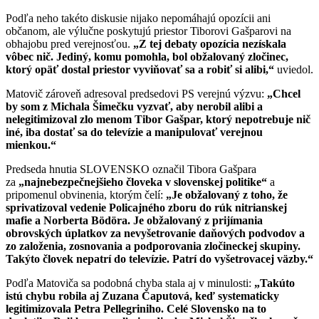
Podľa neho takéto diskusie nijako nepomáhajú opozícii ani
občanom, ale výlučne poskytujú priestor Tiborovi Gašparovi na
obhajobu pred verejnosťou.
„Z tej debaty opozícia nezískala
vôbec nič. Jediný, komu pomohla, bol obžalovaný zločinec,
ktorý opäť dostal priestor vyviňovať sa a robiť si alibi,“
uviedol.
Matovič zároveň adresoval predsedovi PS verejnú výzvu:
„Chcel
by som z Michala Šimečku vyzvať, aby nerobil alibi a
nelegitimizoval zlo menom Tibor Gašpar, ktorý nepotrebuje nič
iné, iba dostať sa do televízie a manipulovať verejnou
mienkou.“
Predseda hnutia SLOVENSKO označil Tibora Gašpara
za
„najnebezpečnejšieho človeka v slovenskej politike“
a
pripomenul obvinenia, ktorým čelí:
„Je obžalovaný z toho, že
sprivatizoval vedenie Policajného zboru do rúk nitrianskej
mafie a Norberta Bödöra. Je obžalovaný z prijímania
obrovských úplatkov za nevyšetrovanie daňových podvodov a
zo založenia, zosnovania a podporovania zločineckej skupiny.
Takýto človek nepatrí do televízie. Patrí do vyšetrovacej väzby.“
Podľa Matoviča sa podobná chyba stala aj v minulosti:
„Takúto
istú chybu robila aj Zuzana Čaputová, keď systematicky
legitimizovala Petra Pellegriniho. Celé Slovensko na to