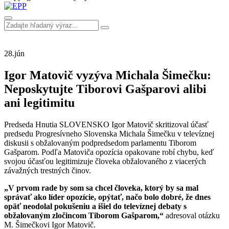
28.
jún
Igor Matovič vyzýva Michala Šimečku:
Neposkytujte Tiborovi Gašparovi alibi
ani legitimitu
Predseda Hnutia SLOVENSKO Igor Matovič skritizoval účasť
predsedu Progresívneho Slovenska Michala Šimečku v televíznej
diskusii s obžalovaným podpredsedom parlamentu Tiborom
Gašparom. Podľa Matoviča opozícia opakovane robí chybu, keď
svojou účasťou legitimizuje človeka obžalovaného z viacerých
závažných trestných činov.
„V prvom rade by som sa chcel človeka, ktorý by sa mal
správať ako líder opozície, opýtať, načo bolo dobré, že dnes
opäť neodolal pokušeniu a išiel do televíznej debaty s
obžalovaným zločincom Tiborom Gašparom,“
adresoval otázku
M. Šimečkovi Igor Matovič.