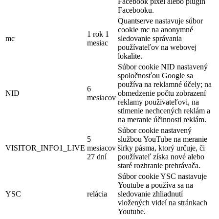
Facebook pixel alebo plugin
Facebooku.
Quantserve nastavuje súbor
cookie mc na anonymné
1 rok 1
mc
sledovanie správania
mesiac
používateľov na webovej
lokalite.
Súbor cookie NID nastavený
spoločnosťou Google sa
používa na reklamné účely; na
6
NID
obmedzenie počtu zobrazení
mesiacov
reklamy používateľovi, na
stlmenie nechcených reklám a
na meranie účinnosti reklám.
Súbor cookie nastavený
5
službou YouTube na meranie
VISITOR_INFO1_LIVE
mesiacov
šírky pásma, ktorý určuje, či
27 dní
používateľ získa nové alebo
staré rozhranie prehrávača.
Súbor cookie YSC nastavuje
Youtube a používa sa na
YSC
relácia
sledovanie zhliadnutí
vložených videí na stránkach
Youtube.