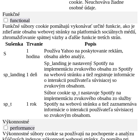
cookie. Neuchováva žiadne
osobné údaje.
Funkčné
functional
Funkčné súbory cookie pomáhajú vykonávať určité funkcie, ako je
zdieľanie obsahu webovej stránky na platformách sociálnych médií,
zhromažďovanie spätnej väzby a ďalšie funkcie tretích strán.
Sušenka
Trvanie
Popis
1
Používa Yahoo na poskytovanie reklám,
S
hodina
obsahu alebo analýz.
Sp_landing je nastavený Spotify na
implementáciu zvukového obsahu zo Spotify
sp_landing
1 deň
na webovú stránku a tiež registruje informácie
o interakcii používateľa súvisiacej so
zvukovým obsahom.
Súbor cookie sp_t nastavuje Spotify na
implementáciu zvukového obsahu zo služby
sp_t
1 rok
Spotify na webovú stránku a tiež zaznamenáva
informácie o interakcii používateľa súvisiacej
so zvukovým obsahom.
Výkonnostné
performance
Výkonnostné súbory cookie sa používajú na pochopenie a analýzu
kľúčových indexov výkonnosti webovej stránky, čo pomáha pri