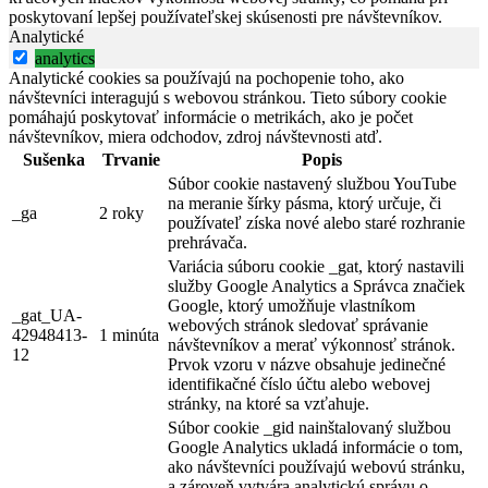
poskytovaní lepšej používateľskej skúsenosti pre návštevníkov.
Analytické
analytics
Analytické cookies sa používajú na pochopenie toho, ako
návštevníci interagujú s webovou stránkou. Tieto súbory cookie
pomáhajú poskytovať informácie o metrikách, ako je počet
návštevníkov, miera odchodov, zdroj návštevnosti atď.
Sušenka
Trvanie
Popis
Súbor cookie nastavený službou YouTube
na meranie šírky pásma, ktorý určuje, či
_ga
2 roky
používateľ získa nové alebo staré rozhranie
prehrávača.
Variácia súboru cookie _gat, ktorý nastavili
služby Google Analytics a Správca značiek
Google, ktorý umožňuje vlastníkom
_gat_UA-
webových stránok sledovať správanie
42948413-
1 minúta
návštevníkov a merať výkonnosť stránok.
12
Prvok vzoru v názve obsahuje jedinečné
identifikačné číslo účtu alebo webovej
stránky, na ktoré sa vzťahuje.
Súbor cookie _gid nainštalovaný službou
Google Analytics ukladá informácie o tom,
ako návštevníci používajú webovú stránku,
a zároveň vytvára analytickú správu o