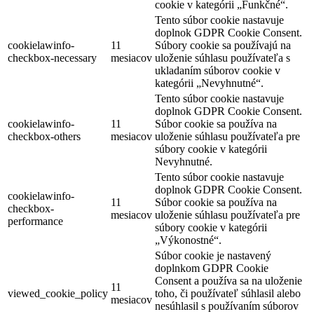
cookie v kategórii „Funkčné“.
Tento súbor cookie nastavuje
doplnok GDPR Cookie Consent.
cookielawinfo-
11
Súbory cookie sa používajú na
checkbox-necessary
mesiacov
uloženie súhlasu používateľa s
ukladaním súborov cookie v
kategórii „Nevyhnutné“.
Tento súbor cookie nastavuje
doplnok GDPR Cookie Consent.
cookielawinfo-
11
Súbor cookie sa používa na
checkbox-others
mesiacov
uloženie súhlasu používateľa pre
súbory cookie v kategórii
Nevyhnutné.
Tento súbor cookie nastavuje
doplnok GDPR Cookie Consent.
cookielawinfo-
11
Súbor cookie sa používa na
checkbox-
mesiacov
uloženie súhlasu používateľa pre
performance
súbory cookie v kategórii
„Výkonostné“.
Súbor cookie je nastavený
doplnkom GDPR Cookie
Consent a používa sa na uloženie
11
viewed_cookie_policy
toho, či používateľ súhlasil alebo
mesiacov
nesúhlasil s používaním súborov