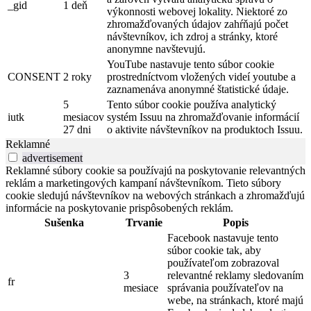
_gid
1 deň
výkonnosti webovej lokality. Niektoré zo
zhromažďovaných údajov zahŕňajú počet
návštevníkov, ich zdroj a stránky, ktoré
anonymne navštevujú.
YouTube nastavuje tento súbor cookie
CONSENT
2 roky
prostredníctvom vložených videí youtube a
zaznamenáva anonymné štatistické údaje.
5
Tento súbor cookie používa analytický
iutk
mesiacov
systém Issuu na zhromažďovanie informácií
27 dni
o aktivite návštevníkov na produktoch Issuu.
Reklamné
advertisement
Reklamné súbory cookie sa používajú na poskytovanie relevantných
reklám a marketingových kampaní návštevníkom. Tieto súbory
cookie sledujú návštevníkov na webových stránkach a zhromažďujú
informácie na poskytovanie prispôsobených reklám.
Sušenka
Trvanie
Popis
Facebook nastavuje tento
súbor cookie tak, aby
používateľom zobrazoval
3
relevantné reklamy sledovaním
fr
mesiace
správania používateľov na
webe, na stránkach, ktoré majú