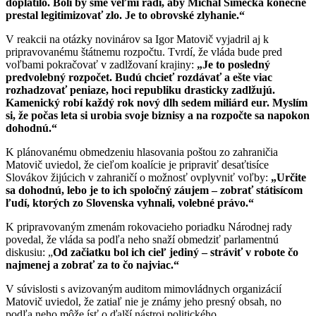
doplatilo. Boli by sme veľmi radi, aby Michal Šimečka konečne
prestal legitimizovať zlo. Je to obrovské zlyhanie.“
V reakcii na otázky novinárov sa Igor Matovič vyjadril aj k
pripravovanému štátnemu rozpočtu. Tvrdí, že vláda bude pred
voľbami pokračovať v zadlžovaní krajiny:
„Je to posledný
predvolebný rozpočet. Budú chcieť rozdávať a ešte viac
rozhadzovať peniaze, hoci republiku drasticky zadlžujú.
Kamenický robí každý rok nový dlh sedem miliárd eur. Myslím
si, že počas leta si urobia svoje biznisy a na rozpočte sa napokon
dohodnú.“
K plánovanému obmedzeniu hlasovania poštou zo zahraničia
Matovič uviedol, že cieľom koalície je pripraviť desaťtisíce
Slovákov žijúcich v zahraničí o možnosť ovplyvniť voľby:
„Určite
sa dohodnú, lebo je to ich spoločný záujem – zobrať státisícom
ľudí, ktorých zo Slovenska vyhnali, volebné právo.“
K pripravovaným zmenám rokovacieho poriadku Národnej rady
povedal, že vláda sa podľa neho snaží obmedziť parlamentnú
diskusiu: „
Od začiatku bol ich cieľ jediný – stráviť v robote čo
najmenej a zobrať za to čo najviac.“
V súvislosti s avizovaným auditom mimovládnych organizácií
Matovič uviedol, že zatiaľ nie je známy jeho presný obsah, no
podľa neho môže ísť o ďalší nástroj politického