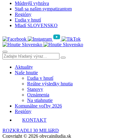
Múdrejší vyhráva
Staň sa našim sympatizantom
Regióny
Ľudia v hnutí
Mladí SLOVENSKO
Aktuality
Naše hnutie
Ľudia v hnutí
Reálne výsledky hnutia
Stanovy
Oznámenia
Na stiahnutie
Komunálne voľby 2026
Regióny
KONTAKT
ROZKRADLI 30 MILIáRD
Copyright © 2026 obycajniludia.sk