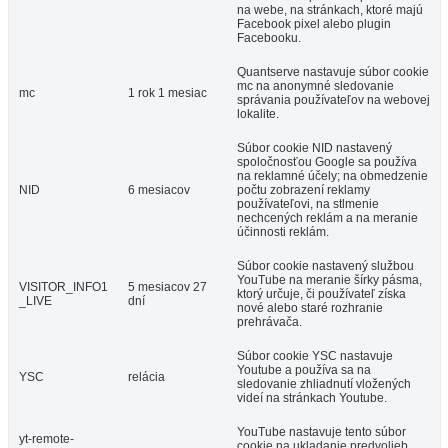
na webe, na stránkach, ktoré majú
Facebook pixel alebo plugin
Facebooku.
Quantserve nastavuje súbor cookie
mc na anonymné sledovanie
mc
1 rok 1 mesiac
správania používateľov na webovej
lokalite.
Súbor cookie NID nastavený
spoločnosťou Google sa používa
na reklamné účely; na obmedzenie
NID
6 mesiacov
počtu zobrazení reklamy
používateľovi, na stlmenie
nechcených reklám a na meranie
účinnosti reklám.
Súbor cookie nastavený službou
YouTube na meranie šírky pásma,
VISITOR_INFO1
5 mesiacov 27
ktorý určuje, či používateľ získa
_LIVE
dní
nové alebo staré rozhranie
prehrávača.
Súbor cookie YSC nastavuje
Youtube a používa sa na
YSC
relácia
sledovanie zhliadnutí vložených
videí na stránkach Youtube.
YouTube nastavuje tento súbor
yt-remote-
cookie na ukladanie predvolieb