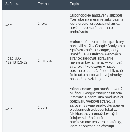
Sušenka
Trvanie
Popis
Súbor cookie nastavený službou
YouTube na meranie šírky pásma,
_ga
2 roky
ktorý určuje, či používateľ získa
nové alebo staré rozhranie
prehrávača.
Variácia súboru cookie _gat, ktorý
nastavili služby Google Analytics a
Správca značiek Google, ktorý
umožňuje vlastníkom webových
_gat_UA-
stránok sledovať správanie
1 minúta
42948413-12
návštevníkov a merať výkonnosť
stránok. Prvok vzoru v názve
obsahuje jedinečné identifikačné
číslo účtu alebo webovej stránky,
na ktoré sa vzťahuje.
Súbor cookie _gid nainštalovaný
službou Google Analytics ukladá
informácie o tom, ako návštevníci
používajú webovú stránku, a
zároveň vytvára analytickú správu
_gid
1 deň
o výkonnosti webovej lokality.
Niektoré zo zhromažďovaných
údajov zahŕňajú počet
návštevníkov, ich zdroj a stránky,
ktoré anonymne navštevujú.