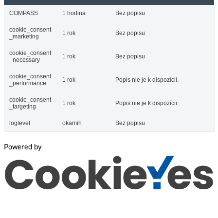
COMPASS
1 hodina
Bez popisu
cookie_consent
1 rok
Bez popisu
_marketing
cookie_consent
1 rok
Bez popisu
_necessary
cookie_consent
1 rok
Popis nie je k dispozícii.
_performance
cookie_consent
1 rok
Popis nie je k dispozícii.
_targeting
loglevel
okamih
Bez popisu
Powered by