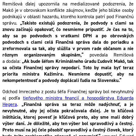
Remišová ďalej upozornila na medializované podozrenia, že
Makó je v obrovskom konflikte záujmov, keďže jeho blízke osoby
podnikajú v oblasti hazardu, ktorého kontrola patrí pod Finančnú
správu.
„Takisto existujú podozrenia, že podvody s clami sa
znovu začínajú opakovať, čo nesmieme pripustiť. Je čas na to,
aby sa po podvodoch s vratkami DPH a po obrovských
podvodoch s clami celá Finančná správa dala do poriadku a
zreformovala sa tak, aby slúžila v prvom rade občanom a nie
rôznym organizovaným skupinám,“
povedala Remišová
a dodala:
„Ak bude šéfom Kriminálneho úradu Ľudovít Makó, tak
sa očista Finančnej správy nepodarí. Toto by mala byť teraz
priorita ministra Kažimíra. Nesmieme dopustiť, aby na
nekompetentnosť a podvody doplácali ľudia na Slovensku.“
Odchod Imreczeho z postu šéfa Finančnej správy bol nevyhnutný
aj podľa
tieňového ministra financií a hospodárstva Eduarda
Hegera
.
„Finančná správa sa teraz môže nadýchnuť, a je
nevyhnutné, aby jej očista pokračovala ďalej. Je to kľúčová
inštitúcia, ktorej povesť je kľúčová preto, aby sme mali dobrý
výber daní. Je dôležité, aby ten výber bol spravodlivý a čestný.
Preto musí na jej čele pôsobiť spravodlivý a čestný človek, ktorý