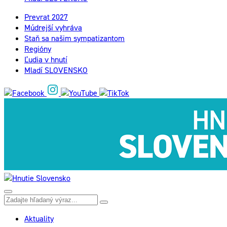
Prevrat 2027
Múdrejší vyhráva
Staň sa našim sympatizantom
Regióny
Ľudia v hnutí
Mladí SLOVENSKO
Aktuality