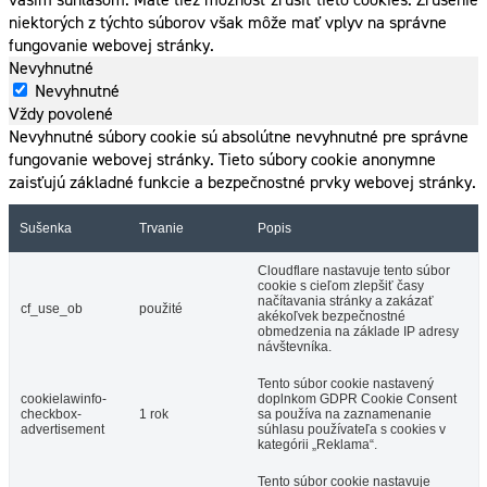
niektorých z týchto súborov však môže mať vplyv na správne
fungovanie webovej stránky.
Nevyhnutné
Nevyhnutné
Vždy povolené
Nevyhnutné súbory cookie sú absolútne nevyhnutné pre správne
fungovanie webovej stránky. Tieto súbory cookie anonymne
zaisťujú základné funkcie a bezpečnostné prvky webovej stránky.
Sušenka
Trvanie
Popis
Cloudflare nastavuje tento súbor
cookie s cieľom zlepšiť časy
načítavania stránky a zakázať
cf_use_ob
použité
akékoľvek bezpečnostné
obmedzenia na základe IP adresy
návštevníka.
Tento súbor cookie nastavený
cookielawinfo-
doplnkom GDPR Cookie Consent
checkbox-
1 rok
sa používa na zaznamenanie
advertisement
súhlasu používateľa s cookies v
kategórii „Reklama“.
Tento súbor cookie nastavuje