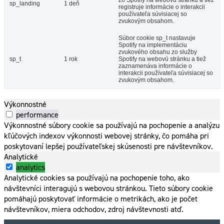
zo Spotify na webovú stránku a tiež
sp_landing
1 deň
registruje informácie o interakcii
používateľa súvisiacej so
zvukovým obsahom.
Súbor cookie sp_t nastavuje
Spotify na implementáciu
zvukového obsahu zo služby
sp_t
1 rok
Spotify na webovú stránku a tiež
zaznamenáva informácie o
interakcii používateľa súvisiacej so
zvukovým obsahom.
Výkonnostné
performance
Výkonnostné súbory cookie sa používajú na pochopenie a analýzu
kľúčových indexov výkonnosti webovej stránky, čo pomáha pri
poskytovaní lepšej používateľskej skúsenosti pre návštevníkov.
Analytické
analytics
Analytické cookies sa používajú na pochopenie toho, ako
návštevníci interagujú s webovou stránkou. Tieto súbory cookie
pomáhajú poskytovať informácie o metrikách, ako je počet
návštevníkov, miera odchodov, zdroj návštevnosti atď.