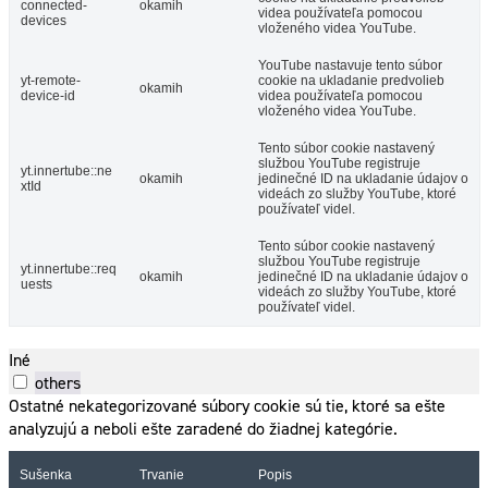
connected-
okamih
videa používateľa pomocou
devices
vloženého videa YouTube.
YouTube nastavuje tento súbor
yt-remote-
cookie na ukladanie predvolieb
okamih
device-id
videa používateľa pomocou
vloženého videa YouTube.
Tento súbor cookie nastavený
službou YouTube registruje
yt.innertube::ne
okamih
jedinečné ID na ukladanie údajov o
xtId
videách zo služby YouTube, ktoré
používateľ videl.
Tento súbor cookie nastavený
službou YouTube registruje
yt.innertube::req
okamih
jedinečné ID na ukladanie údajov o
uests
videách zo služby YouTube, ktoré
používateľ videl.
Iné
others
Ostatné nekategorizované súbory cookie sú tie, ktoré sa ešte
analyzujú a neboli ešte zaradené do žiadnej kategórie.
Sušenka
Trvanie
Popis