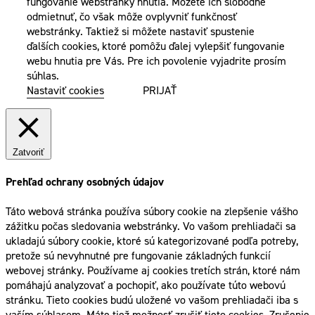
fungovanie webstránky hnutia. Môžete ich slobodne
odmietnuť, čo však môže ovplyvniť funkčnosť
webstránky. Taktiež si môžete nastaviť spustenie
ďalších cookies, ktoré pomôžu ďalej vylepšiť fungovanie
webu hnutia pre Vás. Pre ich povolenie vyjadrite prosím
súhlas.
Nastaviť cookies
PRIJAŤ
Zatvoriť
Prehľad ochrany osobných údajov
Táto webová stránka používa súbory cookie na zlepšenie vášho
zážitku počas sledovania webstránky. Vo vašom prehliadači sa
ukladajú súbory cookie, ktoré sú kategorizované podľa potreby,
pretože sú nevyhnutné pre fungovanie základných funkcií
webovej stránky. Používame aj cookies tretích strán, ktoré nám
pomáhajú analyzovať a pochopiť, ako používate túto webovú
stránku. Tieto cookies budú uložené vo vašom prehliadači iba s
vaším súhlasom. Máte tiež možnosť zrušiť tieto cookies. Zrušenie