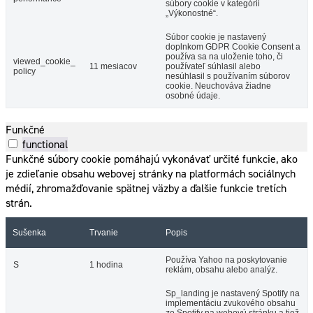
súbory cookie v kategórii
„Výkonostné“.
Súbor cookie je nastavený
doplnkom GDPR Cookie Consent a
používa sa na uloženie toho, či
viewed_cookie_
11 mesiacov
používateľ súhlasil alebo
policy
nesúhlasil s používaním súborov
cookie. Neuchováva žiadne
osobné údaje.
Funkčné
functional
Funkčné súbory cookie pomáhajú vykonávať určité funkcie, ako
je zdieľanie obsahu webovej stránky na platformách sociálnych
médií, zhromažďovanie spätnej väzby a ďalšie funkcie tretích
strán.
Sušenka
Trvanie
Popis
Používa Yahoo na poskytovanie
S
1 hodina
reklám, obsahu alebo analýz.
Sp_landing je nastavený Spotify na
implementáciu zvukového obsahu