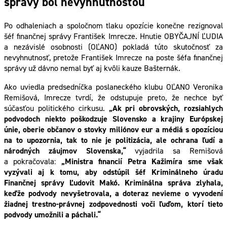
správy bol nevyhnutnosťou
Po odhaleniach a spoločnom tlaku opozície konečne rezignoval
šéf finančnej správy František Imrecze. Hnutie OBYČAJNÍ ĽUDIA
a nezávislé osobnosti (OĽANO) pokladá túto skutočnosť za
nevyhnutnosť, pretože František Imrecze na poste šéfa finančnej
správy už dávno nemal byť aj kvôli kauze Bašternák.
Ako uviedla predsedníčka poslaneckého klubu OĽANO Veronika
Remišová, Imrecze tvrdí, že odstupuje preto, že nechce byť
súčasťou politického cirkusu.
„Ak pri obrovských, rozsiahlych
podvodoch niekto poškodzuje Slovensko a krajiny Európskej
únie, oberie občanov o stovky miliónov eur a médiá s opozíciou
na to upozornia, tak to nie je politizácia, ale ochrana ľudí a
národných záujmov Slovenska,“
vyjadrila sa Remišová
a pokračovala:
„Ministra financií Petra Kažimíra sme však
vyzývali aj k tomu, aby odstúpil šéf Kriminálneho úradu
Finančnej správy Ľudovit Makó. Kriminálna správa zlyhala,
keďže podvody nevyšetrovala, a doteraz nevieme o vyvodení
žiadnej trestno-právnej zodpovednosti voči ľuďom, ktorí tieto
podvody umožnili a páchali.“