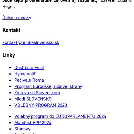
bude tejto problematike zároveň aj rozumieť,“
uzavrel Eduard
Heger.
Ďalšie novinky
Kontakt
kontakt@hnutieslovensko.sk
Linky
Dosť bolo Fica!
Hybaj Voliť
Pačivale Roma
Program Európskej ľudovej strany
Zmluva so Slovenskom
Mladí SLOVENSKO
VOLEBNÝ PROGRAM 2023
Volebný program do EUROPARLAMENTU 2024
Manifest EPP 2024
Stanovy