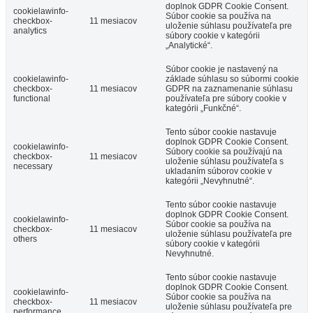
doplnok GDPR Cookie Consent.
cookielawinfo-
Súbor cookie sa používa na
checkbox-
11 mesiacov
uloženie súhlasu používateľa pre
analytics
súbory cookie v kategórii
„Analytické“.
Súbor cookie je nastavený na
cookielawinfo-
základe súhlasu so súbormi cookie
checkbox-
11 mesiacov
GDPR na zaznamenanie súhlasu
functional
používateľa pre súbory cookie v
kategórii „Funkčné“.
Tento súbor cookie nastavuje
doplnok GDPR Cookie Consent.
cookielawinfo-
Súbory cookie sa používajú na
checkbox-
11 mesiacov
uloženie súhlasu používateľa s
necessary
ukladaním súborov cookie v
kategórii „Nevyhnutné“.
Tento súbor cookie nastavuje
doplnok GDPR Cookie Consent.
cookielawinfo-
Súbor cookie sa používa na
checkbox-
11 mesiacov
uloženie súhlasu používateľa pre
others
súbory cookie v kategórii
Nevyhnutné.
Tento súbor cookie nastavuje
doplnok GDPR Cookie Consent.
cookielawinfo-
Súbor cookie sa používa na
checkbox-
11 mesiacov
uloženie súhlasu používateľa pre
performance