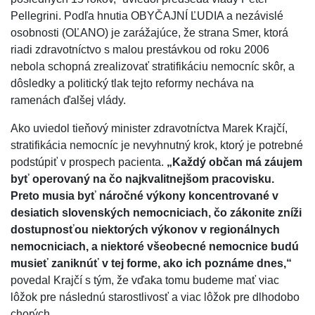
Pellegrini. Podľa hnutia OBYČAJNÍ ĽUDIA a nezávislé
osobnosti (OĽANO) je zarážajúce, že strana Smer, ktorá
riadi zdravotníctvo s malou prestávkou od roku 2006
nebola schopná zrealizovať stratifikáciu nemocníc skôr, a
dôsledky a politický tlak tejto reformy necháva na
ramenách ďalšej vlády.
Ako uviedol tieňový minister zdravotníctva Marek Krajčí,
stratifikácia nemocníc je nevyhnutný krok, ktorý je potrebné
podstúpiť v prospech pacienta.
„Každý občan má záujem
byť operovaný na čo najkvalitnejšom pracovisku.
Preto musia byť náročné výkony koncentrované v
desiatich slovenských nemocniciach, čo zákonite zníži
dostupnosťou niektorých výkonov v regionálnych
nemocniciach, a niektoré všeobecné nemocnice budú
musieť zaniknúť v tej forme, ako ich poznáme dnes,“
povedal Krajčí s tým, že vďaka tomu budeme mať viac
lôžok pre následnú starostlivosť a viac lôžok pre dlhodobo
chorých.