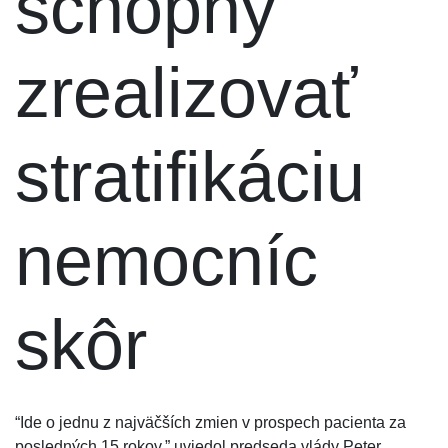
schopný
zrealizovať
stratifikáciu
nemocníc
skôr
“Ide o jednu z najväčších zmien v prospech pacienta za
posledných 15 rokov,” uviedol predseda vlády Peter