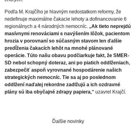
Podľa M. Krajčího je hlavným nedostatkom reformy, že
nedefinuje maximálne čakacie lehoty a dofinancovanie 6
regionálnych a 4 národných nemocníc.
„Ak tieto neprejdú
masívnymi renováciami s navýšením lôžok, pacientom
hrozia v porovnaní so súčasným stavom len ďalšie
predĺženia čakacích lehôt na mnohé plánované
operácie. Túto našu obavu podčiarkuje fakt, že SMER-
SD nebol schopný doteraz, ani po piatich oddlženiach,
zabezpečiť aspoň vyrovnané hospodárenie našich
strategických nemocníc. Tie sa aj po poslednom
oddlžení naďalej rekordne zadlžujú a ich ozdravné
plány sú iba obyčajné zdrapy papiera,“
uzavrel Krajčí.
Ďalšie novinky