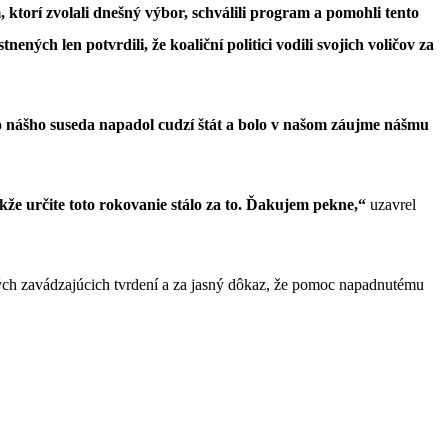
 ktorí zvolali dnešný výbor, schválili program a pomohli tento
ných len potvrdili, že koaliční politici vodili svojich voličov za
o nášho suseda napadol cudzí štát a bolo v našom záujme nášmu
že určite toto rokovanie stálo za to. Ďakujem pekne,“
uzavrel
ch zavádzajúcich tvrdení a za jasný dôkaz, že pomoc napadnutému