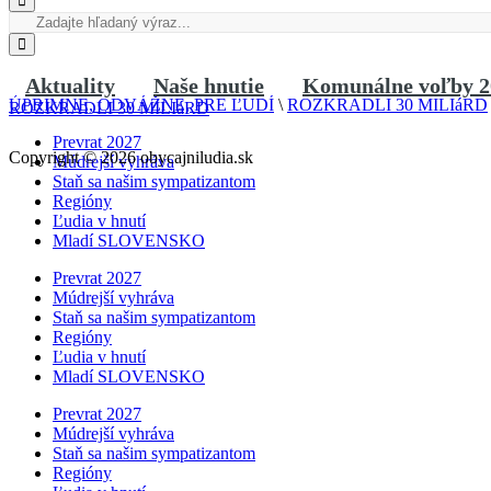
Aktuality
Naše hnutie
Komunálne voľby 2
ÚPRIMNE, ODVÁŽNE, PRE ĽUDÍ
\
ROZKRADLI 30 MILIáRD
ROZKRADLI 30 MILIáRD
Prevrat 2027
Copyright © 2026 obycajniludia.sk
Múdrejší vyhráva
Staň sa našim sympatizantom
Regióny
Ľudia v hnutí
Mladí SLOVENSKO
Prevrat 2027
Múdrejší vyhráva
Staň sa našim sympatizantom
Regióny
Ľudia v hnutí
Mladí SLOVENSKO
Prevrat 2027
Múdrejší vyhráva
Staň sa našim sympatizantom
Regióny