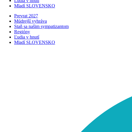
Ľudia v hnutí
Mladí SLOVENSKO
Prevrat 2027
Múdrejší vyhráva
Staň sa našim sympatizantom
Regióny
Ľudia v hnutí
Mladí SLOVENSKO