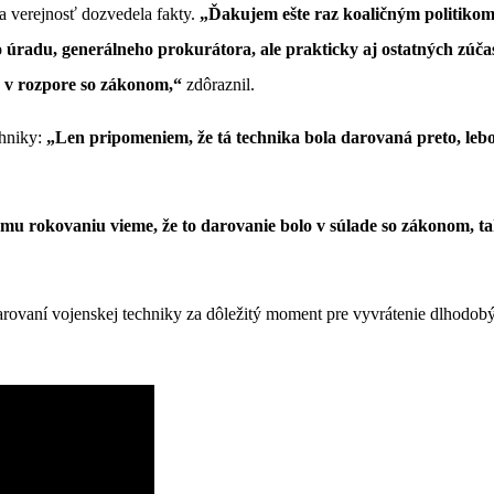
a verejnosť dozvedela fakty.
„Ďakujem ešte raz koaličným politikom,
úradu, generálneho prokurátora, ale prakticky aj ostatných zúčastne
ne v rozpore so zákonom,“
zdôraznil.
chniky:
„Len pripomeniem, že tá technika bola darovaná preto, leb
 rokovaniu vieme, že to darovanie bolo v súlade so zákonom, tak
vaní vojenskej techniky za dôležitý moment pre vyvrátenie dlhodobý