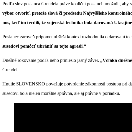
Podľa slov poslanca Grendela práve koaliční poslanci umožnili, aby s
výbor otvoriť, pretože slová či predsedu Najvyššieho kontrolného 
nos, keď im tvrdili, že vojenská technika bola darovaná Ukraji
Poslanec zároveň pripomenul širší kontext rozhodnutia o darovaní te
susedovi pomôcť ubrániť sa tejto agresii.“
Dnešné rokovanie podľa neho prinieslo jasný záver.
„Vďaka dnešnému
Grendel.
Hnutie SLOVENSKO považuje potvrdenie zákonnosti postupu pri daro
susedovi bola nielen morálne správna, ale aj právne v poriadku.