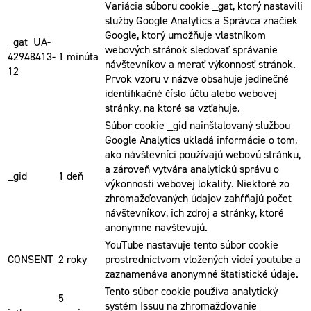
Variácia súboru cookie _gat, ktorý nastavili
služby Google Analytics a Správca značiek
Google, ktorý umožňuje vlastníkom
_gat_UA-
webových stránok sledovať správanie
42948413-
1 minúta
návštevníkov a merať výkonnosť stránok.
12
Prvok vzoru v názve obsahuje jedinečné
identifikačné číslo účtu alebo webovej
stránky, na ktoré sa vzťahuje.
Súbor cookie _gid nainštalovaný službou
Google Analytics ukladá informácie o tom,
ako návštevníci používajú webovú stránku,
a zároveň vytvára analytickú správu o
_gid
1 deň
výkonnosti webovej lokality. Niektoré zo
zhromažďovaných údajov zahŕňajú počet
návštevníkov, ich zdroj a stránky, ktoré
anonymne navštevujú.
YouTube nastavuje tento súbor cookie
CONSENT
2 roky
prostredníctvom vložených videí youtube a
zaznamenáva anonymné štatistické údaje.
Tento súbor cookie používa analytický
5
systém Issuu na zhromažďovanie