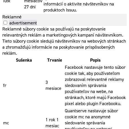
iutk
mesiacov
informácií o aktivite návštevníkov na
27 dni
produktoch Issuu.
Reklamné
advertisement
Reklamné súbory cookie sa používajú na poskytovanie
relevantných reklám a marketingových kampaní návštevníkom.
Tieto súbory cookie sledujú návštevníkov na webových stránkach
a zhromažďujú informácie na poskytovanie prispôsobených
reklám.
Sušenka
Trvanie
Popis
Facebook nastavuje tento súbor
cookie tak, aby používateľom
zobrazoval relevantné reklamy
3
fr
sledovaním správania
mesiace
používateľov na webe, na
stránkach, ktoré majú Facebook
pixel alebo plugin Facebooku.
Quantserve nastavuje súbor
cookie mc na anonymné
1 rok 1
mc
sledovanie správania
mesiac
používateľov na webovej