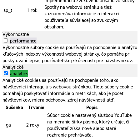
implementáciu zvukového obsahu zo služby
Spotify na webovú stránku a tiež
sp_t
1 rok
zaznamenáva informácie o interakcii
používateľa súvisiacej so zvukovým
obsahom.
Výkonnostné
performance
Výkonnostné súbory cookie sa používajú na pochopenie a analýzu
kľúčových indexov výkonnosti webovej stránky, čo pomáha pri
poskytovaní lepšej používateľskej skúsenosti pre návštevníkov.
Analytické
analytics
Analytické cookies sa používajú na pochopenie toho, ako
návštevníci interagujú s webovou stránkou. Tieto súbory cookie
pomáhajú poskytovať informácie o metrikách, ako je počet
návštevníkov, miera odchodov, zdroj návštevnosti atď.
Sušenka
Trvanie
Popis
Súbor cookie nastavený službou YouTube
na meranie šírky pásma, ktorý určuje, či
_ga
2 roky
používateľ získa nové alebo staré
rozhranie prehrávača.