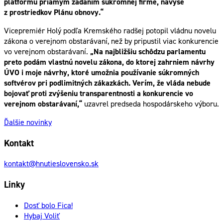
platformu priamym zadaním súkromnej firme, navyše
z prostriedkov Plánu obnovy.“
Vicepremiér Holý podľa Kremského radšej potopil vládnu novelu
zákona o verejnom obstarávaní, než by pripustil viac konkurencie
vo verejnom obstarávaní.
„Na najbližšiu schôdzu parlamentu
preto podám vlastnú novelu zákona, do ktorej zahrniem návrhy
ÚVO i moje návrhy, ktoré umožnia používanie súkromných
softvérov pri podlimitných zákazkách. Verím, že vláda nebude
bojovať proti zvýšeniu transparentnosti a konkurencie vo
verejnom obstarávaní,“
uzavrel predseda hospodárskeho výboru.
Ďalšie novinky
Kontakt
kontakt@hnutieslovensko.sk
Linky
Dosť bolo Fica!
Hybaj Voliť