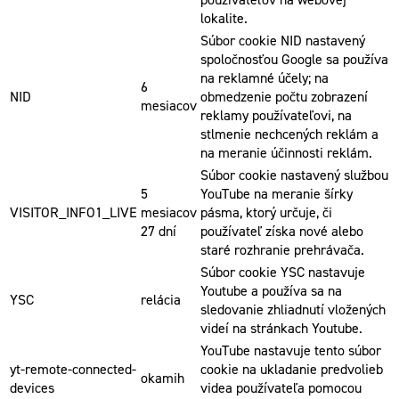
lokalite.
Súbor cookie NID nastavený
spoločnosťou Google sa používa
na reklamné účely; na
6
NID
obmedzenie počtu zobrazení
mesiacov
reklamy používateľovi, na
stlmenie nechcených reklám a
na meranie účinnosti reklám.
Súbor cookie nastavený službou
5
YouTube na meranie šírky
VISITOR_INFO1_LIVE
mesiacov
pásma, ktorý určuje, či
27 dní
používateľ získa nové alebo
staré rozhranie prehrávača.
Súbor cookie YSC nastavuje
Youtube a používa sa na
YSC
relácia
sledovanie zhliadnutí vložených
videí na stránkach Youtube.
YouTube nastavuje tento súbor
yt-remote-connected-
cookie na ukladanie predvolieb
okamih
devices
videa používateľa pomocou