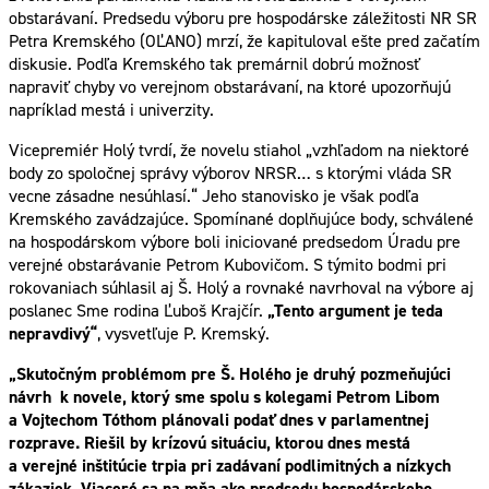
obstarávaní. Predsedu výboru pre hospodárske záležitosti NR SR
Petra Kremského (OĽANO) mrzí, že kapituloval ešte pred začatím
diskusie. Podľa Kremského tak premárnil dobrú možnosť
napraviť chyby vo verejnom obstarávaní, na ktoré upozorňujú
napríklad mestá i univerzity.
Vicepremiér Holý tvrdí, že novelu stiahol „vzhľadom na niektoré
body zo spoločnej správy výborov NRSR… s ktorými vláda SR
vecne zásadne nesúhlasí.“ Jeho stanovisko je však podľa
Kremského zavádzajúce. Spomínané doplňujúce body, schválené
na hospodárskom výbore boli iniciované predsedom Úradu pre
verejné obstarávanie Petrom Kubovičom. S týmito bodmi pri
rokovaniach súhlasil aj Š. Holý a rovnaké navrhoval na výbore aj
poslanec Sme rodina Ľuboš Krajčír.
„Tento argument je teda
nepravdivý“
, vysvetľuje P. Kremský.
„Skutočným problémom pre Š. Holého je druhý pozmeňujúci
návrh k novele, ktorý sme spolu s kolegami Petrom Libom
a Vojtechom Tóthom plánovali podať dnes v parlamentnej
rozprave. Riešil by krízovú situáciu, ktorou dnes mestá
a verejné inštitúcie trpia pri zadávaní podlimitných a nízkych
zákaziek. Viaceré sa na mňa ako predsedu hospodárskeho