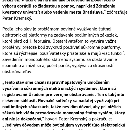
výboru obrátili so žiadosťou o pomoc, napríklad Združenie
kvestorov univerzít alebo vedenie mesta Bratislava,“
zdôrazňuje
Peter Kremský.
Podľa jeho slov je problémom povinné využívanie štátnej
elektronickej platformy na zadávanie podlimitných zákaziek,
ktoré platí od 1. februára. Obstarávateľom to vytvára vážne
problémy, pretože boli zvyknutí používať súkromné platformy,
ktoré sú rýchlejšie, používateľsky priateľské a majú viac funkcií.
Zavedením monopolného štátneho systému sa obstarávanie
spomalilo a znížil sa aj počet ponúk, vyplýva zo skúseností
obstarávateľov.
„Tento stav sme chceli napraviť opätovným umožnením
využívania súkromných elektronických systémov, ktoré sú
registrované Úradom pre verejné obstarávanie. Ten s takýmto
riešením súhlasil. Rovnaké softvéry sa naďalej využívajú pri
nadlimitných zákazkách, takže nevidím dôvod, aby pri nižších
zákazkách vláda presadzovala monopolný štátny systém, ktorý
ani nie je dokončený,“
hovorí Peter Kremský a pokračuje:
„Jediným dôvodom môže byť záujem vytvoriť túto elektronickú