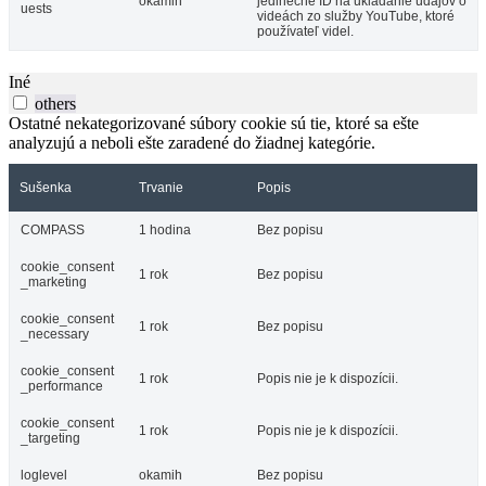
okamih
jedinečné ID na ukladanie údajov o
uests
videách zo služby YouTube, ktoré
používateľ videl.
Iné
others
Ostatné nekategorizované súbory cookie sú tie, ktoré sa ešte
analyzujú a neboli ešte zaradené do žiadnej kategórie.
Sušenka
Trvanie
Popis
COMPASS
1 hodina
Bez popisu
cookie_consent
1 rok
Bez popisu
_marketing
cookie_consent
1 rok
Bez popisu
_necessary
cookie_consent
1 rok
Popis nie je k dispozícii.
_performance
cookie_consent
1 rok
Popis nie je k dispozícii.
_targeting
loglevel
okamih
Bez popisu