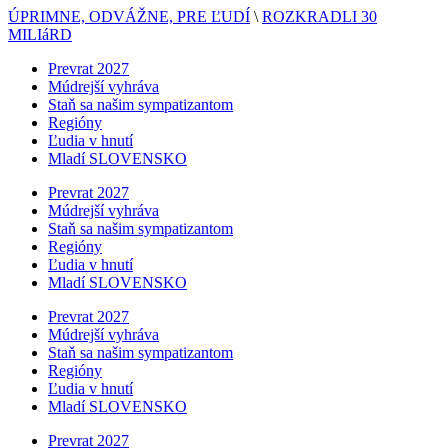
ÚPRIMNE, ODVÁŽNE, PRE ĽUDÍ
\
ROZKRADLI 30
MILIáRD
Prevrat 2027
Múdrejší vyhráva
Staň sa našim sympatizantom
Regióny
Ľudia v hnutí
Mladí SLOVENSKO
Prevrat 2027
Múdrejší vyhráva
Staň sa našim sympatizantom
Regióny
Ľudia v hnutí
Mladí SLOVENSKO
Prevrat 2027
Múdrejší vyhráva
Staň sa našim sympatizantom
Regióny
Ľudia v hnutí
Mladí SLOVENSKO
Prevrat 2027