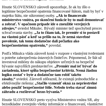
Hnutie SLOVENSKO zároveň upozorňuje, že ak by išlo o
legitímne bezpečnostné opatrenia financované štátom, mali by byť v
majetku štátu, nie súkromnej osoby.
„Ak to financovalo
ministerstvo vnútra, po skončení funkcie by to mali demontovať
a zobrať. V opačnom prípade ide o zneužitie verejných
zdrojov,“
uviedol Mikulec. Bývalý minister tiež spochybnil proces
schvaľovania stavby.
„Ja to čítam tak, že premiér si to postavil
na vlastnú päsť a keď sa prišlo na to, že nemá stavebné
povolenie, tak tomu dodatočne dali pečiatku ako
bezpečnostnému opatreniu,“
povedal.
Podľa Mikulca vláda zároveň koná v rozpore s vlastnými tvrdeniami
o potrebe zabezpečenia ústavných činiteľov. Pripomenul, že štát už
investoval milióny do nákupu objektov určených na bezpečné
bývanie najvyšších predstaviteľov.
„Premiér mal ísť bývať do
zariadenia, ktoré spĺňa bezpečnostné kritériá. Nemá žiadnu
logiku zostať v byte a dodatočne tam robiť takéto
zásahy,“
uviedol. Zároveň zdôraznil, že existujú jednoduchšie a
efektívnejšie riešenia:
„Stačilo vymeniť okná za nepriestrelné
alebo použiť bezpečnostné fólie. Nebolo treba stavať zimnú
záhradu a rozširovať luxus bývania.“
Hnutie SLOVENSKO preto vyzýva Ministerstvo vnútra SR, aby
bezodkladne zverejnilo všetky informácie o financovaní, vlastníctve