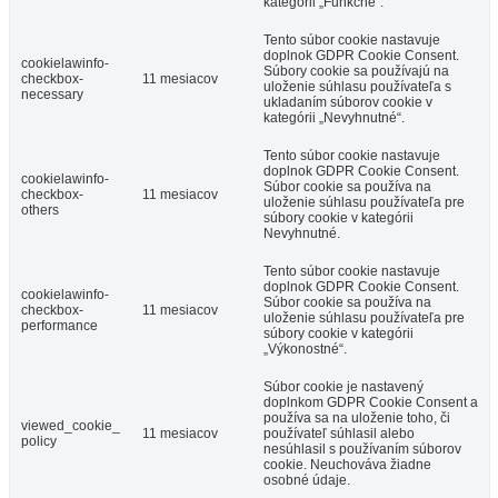
kategórii „Funkčné“.
Tento súbor cookie nastavuje
doplnok GDPR Cookie Consent.
cookielawinfo-
Súbory cookie sa používajú na
checkbox-
11 mesiacov
uloženie súhlasu používateľa s
necessary
ukladaním súborov cookie v
kategórii „Nevyhnutné“.
Tento súbor cookie nastavuje
doplnok GDPR Cookie Consent.
cookielawinfo-
Súbor cookie sa používa na
checkbox-
11 mesiacov
uloženie súhlasu používateľa pre
others
súbory cookie v kategórii
Nevyhnutné.
Tento súbor cookie nastavuje
doplnok GDPR Cookie Consent.
cookielawinfo-
Súbor cookie sa používa na
checkbox-
11 mesiacov
uloženie súhlasu používateľa pre
performance
súbory cookie v kategórii
„Výkonostné“.
Súbor cookie je nastavený
doplnkom GDPR Cookie Consent a
používa sa na uloženie toho, či
viewed_cookie_
11 mesiacov
používateľ súhlasil alebo
policy
nesúhlasil s používaním súborov
cookie. Neuchováva žiadne
osobné údaje.