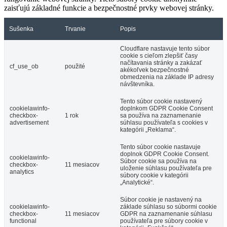
zaisťujú základné funkcie a bezpečnostné prvky webovej stránky.
Sušenka
Trvanie
Popis
Cloudflare nastavuje tento súbor
cookie s cieľom zlepšiť časy
načítavania stránky a zakázať
cf_use_ob
použité
akékoľvek bezpečnostné
obmedzenia na základe IP adresy
návštevníka.
Tento súbor cookie nastavený
cookielawinfo-
doplnkom GDPR Cookie Consent
checkbox-
1 rok
sa používa na zaznamenanie
advertisement
súhlasu používateľa s cookies v
kategórii „Reklama“.
Tento súbor cookie nastavuje
doplnok GDPR Cookie Consent.
cookielawinfo-
Súbor cookie sa používa na
checkbox-
11 mesiacov
uloženie súhlasu používateľa pre
analytics
súbory cookie v kategórii
„Analytické“.
Súbor cookie je nastavený na
cookielawinfo-
základe súhlasu so súbormi cookie
checkbox-
11 mesiacov
GDPR na zaznamenanie súhlasu
functional
používateľa pre súbory cookie v