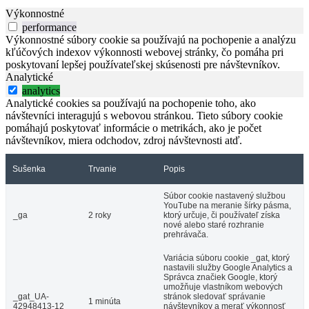
Výkonnostné
performance
Výkonnostné súbory cookie sa používajú na pochopenie a analýzu
kľúčových indexov výkonnosti webovej stránky, čo pomáha pri
poskytovaní lepšej používateľskej skúsenosti pre návštevníkov.
Analytické
analytics
Analytické cookies sa používajú na pochopenie toho, ako
návštevníci interagujú s webovou stránkou. Tieto súbory cookie
pomáhajú poskytovať informácie o metrikách, ako je počet
návštevníkov, miera odchodov, zdroj návštevnosti atď.
Sušenka
Trvanie
Popis
Súbor cookie nastavený službou
YouTube na meranie šírky pásma,
_ga
2 roky
ktorý určuje, či používateľ získa
nové alebo staré rozhranie
prehrávača.
Variácia súboru cookie _gat, ktorý
nastavili služby Google Analytics a
Správca značiek Google, ktorý
umožňuje vlastníkom webových
_gat_UA-
stránok sledovať správanie
1 minúta
42948413-12
návštevníkov a merať výkonnosť