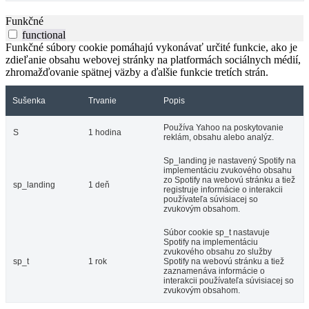
Funkčné
functional
Funkčné súbory cookie pomáhajú vykonávať určité funkcie, ako je
zdieľanie obsahu webovej stránky na platformách sociálnych médií,
zhromažďovanie spätnej väzby a ďalšie funkcie tretích strán.
Sušenka
Trvanie
Popis
Používa Yahoo na poskytovanie
S
1 hodina
reklám, obsahu alebo analýz.
Sp_landing je nastavený Spotify na
implementáciu zvukového obsahu
zo Spotify na webovú stránku a tiež
sp_landing
1 deň
registruje informácie o interakcii
používateľa súvisiacej so
zvukovým obsahom.
Súbor cookie sp_t nastavuje
Spotify na implementáciu
zvukového obsahu zo služby
sp_t
1 rok
Spotify na webovú stránku a tiež
zaznamenáva informácie o
interakcii používateľa súvisiacej so
zvukovým obsahom.