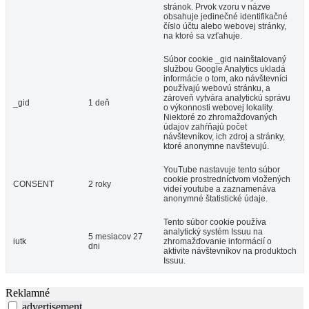
stránok. Prvok vzoru v názve
obsahuje jedinečné identifikačné
číslo účtu alebo webovej stránky,
na ktoré sa vzťahuje.
Súbor cookie _gid nainštalovaný
službou Google Analytics ukladá
informácie o tom, ako návštevníci
používajú webovú stránku, a
zároveň vytvára analytickú správu
_gid
1 deň
o výkonnosti webovej lokality.
Niektoré zo zhromažďovaných
údajov zahŕňajú počet
návštevníkov, ich zdroj a stránky,
ktoré anonymne navštevujú.
YouTube nastavuje tento súbor
cookie prostredníctvom vložených
CONSENT
2 roky
videí youtube a zaznamenáva
anonymné štatistické údaje.
Tento súbor cookie používa
analytický systém Issuu na
5 mesiacov 27
iutk
zhromažďovanie informácií o
dni
aktivite návštevníkov na produktoch
Issuu.
Reklamné
advertisement