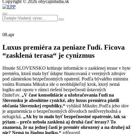
Copyright © 2026 obycajniludia.sk
08.
apr
Luxus premiéra za peniaze ľudí. Ficova
“zasklená terasa“ je cynizmus
Hnutie SLOVENSKO kritizuje informácie o zasklenej terase v byte
premiéra, ktorá mala byť údajne financovaná z verejných zdrojov
pod zámienkou bezpečnostných opatrení. Podľa bývalého ministra
vnútra Romana Mikulca ide o neobhájiteľný krok, ktorý nemá
logiku ani oporu v rámci riešení bezpečnosti ústavných
činiteľov.
„V čase konsolidácie a ožobračovania ľudí na
Slovensku je absolútne cynické, aby luxus premiéra platili
občania Slovenskej republiky,“
vyhlásil Mikulec.Podľa jeho slov
je argumentácia o bezpečnostných dôvodoch nedôveryhodná a
nelogická.
„Ak by to malo byť bezpečnostné opatrenie, tak sa
pýtam – prečo nebola zasklená aj druhá časť terasy? To
znamená, že na jednej časti je premiér ohrozený a na druhej už
nie? Nemá to žiadnu logiku,“
zdôraznil.