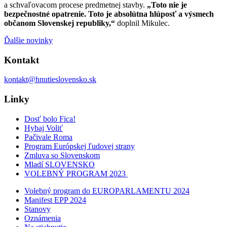
a schvaľovacom procese predmetnej stavby.
„Toto nie je
bezpečnostné opatrenie. Toto je absolútna hlúposť a výsmech
občanom Slovenskej republiky,“
doplnil Mikulec.
Ďalšie novinky
Kontakt
kontakt@hnutieslovensko.sk
Linky
Dosť bolo Fica!
Hybaj Voliť
Pačivale Roma
Program Európskej ľudovej strany
Zmluva so Slovenskom
Mladí SLOVENSKO
VOLEBNÝ PROGRAM 2023
Volebný program do EUROPARLAMENTU 2024
Manifest EPP 2024
Stanovy
Oznámenia