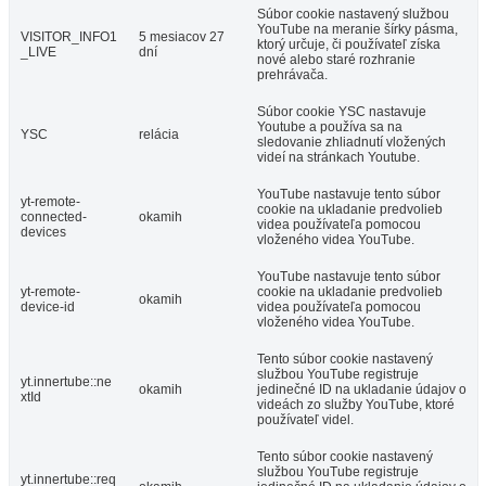
Súbor cookie nastavený službou
YouTube na meranie šírky pásma,
VISITOR_INFO1
5 mesiacov 27
ktorý určuje, či používateľ získa
_LIVE
dní
nové alebo staré rozhranie
prehrávača.
Súbor cookie YSC nastavuje
Youtube a používa sa na
YSC
relácia
sledovanie zhliadnutí vložených
videí na stránkach Youtube.
YouTube nastavuje tento súbor
yt-remote-
cookie na ukladanie predvolieb
connected-
okamih
videa používateľa pomocou
devices
vloženého videa YouTube.
YouTube nastavuje tento súbor
yt-remote-
cookie na ukladanie predvolieb
okamih
device-id
videa používateľa pomocou
vloženého videa YouTube.
Tento súbor cookie nastavený
službou YouTube registruje
yt.innertube::ne
okamih
jedinečné ID na ukladanie údajov o
xtId
videách zo služby YouTube, ktoré
používateľ videl.
Tento súbor cookie nastavený
službou YouTube registruje
yt.innertube::req