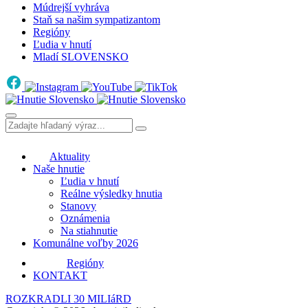
Múdrejší vyhráva
Staň sa našim sympatizantom
Regióny
Ľudia v hnutí
Mladí SLOVENSKO
Aktuality
Naše hnutie
Ľudia v hnutí
Reálne výsledky hnutia
Stanovy
Oznámenia
Na stiahnutie
Komunálne voľby 2026
Regióny
KONTAKT
ROZKRADLI 30 MILIáRD