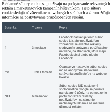
Reklamné súbory cookie sa používajú na poskytovanie relevantných
reklám a marketingových kampaní návštevníkom. Tieto súbory
cookie sledujú návštevníkov na webových stránkach a zhromažďujú
informácie na poskytovanie prispôsobených reklám.
Sušenka
Trvanie
Popis
Facebook nastavuje tento súbor
cookie tak, aby používateľom
zobrazoval relevantné reklamy
fr
3 mesiace
sledovaním správania používateľov
na webe, na stránkach, ktoré majú
Facebook pixel alebo plugin
Facebooku.
Quantserve nastavuje súbor cookie
mc na anonymné sledovanie
mc
1 rok 1 mesiac
správania používateľov na webovej
lokalite.
Súbor cookie NID nastavený
spoločnosťou Google sa používa
na reklamné účely; na obmedzenie
NID
6 mesiacov
počtu zobrazení reklamy
používateľovi, na stlmenie
nechcených reklám a na meranie
účinnosti reklám.