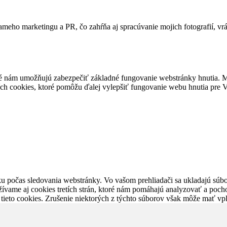
ameho marketingu a PR, čo zahŕňa aj spracúvanie mojich fotografií, vr
é nám umožňujú zabezpečiť základné fungovanie webstránky hnutia. M
ích cookies, ktoré pomôžu ďalej vylepšiť fungovanie webu hnutia pre Vá
u počas sledovania webstránky. Vo vašom prehliadači sa ukladajú súbor
ívame aj cookies tretích strán, ktoré nám pomáhajú analyzovať a pocho
 tieto cookies. Zrušenie niektorých z týchto súborov však môže mať v