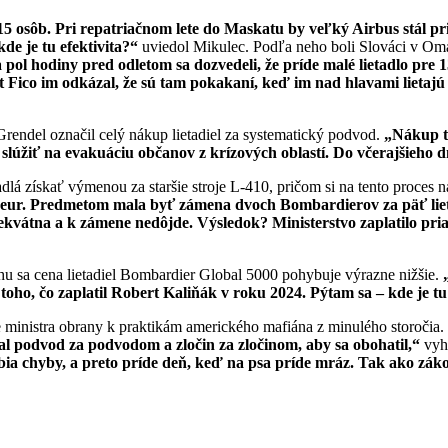
 15 osôb. Pri repatriačnom lete do Maskatu by veľký Airbus stál pribl
de je tu efektivita?
“
uviedol Mikulec. Podľa neho boli Slováci v Om
a pol hodiny pred odletom sa dozvedeli, že prí
de malé
lietadlo pre 
 Fico im odkázal, že sú
tam
pokakan
í
, keď im nad hlavami lietajú
endel označil celý nákup lietadiel za systematický podvod.
„Ná
kup t
 slúžiť na evakuáciu občanov z krízových oblastí. Do včerajšieho 
lá získať výmenou za staršie stroje L-410, pričom si na tento proces n
 eur. Predmetom mala byť zámena dvoch Bombardierov za päť liet
adekvátna a k zámene nedôjde. Výsledok? Ministerstvo zaplatilo pri
u sa cena lietadiel Bombardier Global 5000 pohybuje výrazne nižšie.
 toho, čo zaplatil Robert Kaliňák v roku 2024. Pýtam sa – kde je tu 
inistra obrany k praktikám amerického mafiána z minulého storočia.
hal podvod za podvodom a zločin za zločinom, aby sa obohatil,
“
vyh
ia chyby, a preto príde deň, keď na psa príde mráz. Tak ako zá