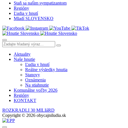
Staň sa našim sympatizantom
Regióny
Ľudia v hnutí
Mladí SLOVENSKO
Aktuality
Naše hnutie
Ľudia v hnutí
Reálne výsledky hnutia
Stanovy
Oznámenia
Na stiahnutie
Komunálne voľby 2026
Regióny
KONTAKT
ROZKRADLI 30 MILIáRD
Copyright © 2026 obycajniludia.sk