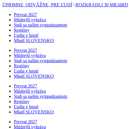
ÚPRIMNE, ODVÁŽNE, PRE ĽUDÍ
\
ROZKRADLI 30 MILIáRD
Prevrat 2027
Múdrejší vyhráva
Staň sa našim sympatizantom
Regióny
Ľudia v hnutí
Mladí SLOVENSKO
Prevrat 2027
Múdrejší vyhráva
Staň sa našim sympatizantom
Regióny
Ľudia v hnutí
Mladí SLOVENSKO
Prevrat 2027
Múdrejší vyhráva
Staň sa našim sympatizantom
Regióny
Ľudia v hnutí
Mladí SLOVENSKO
Prevrat 2027
Múdrejší vyhráva