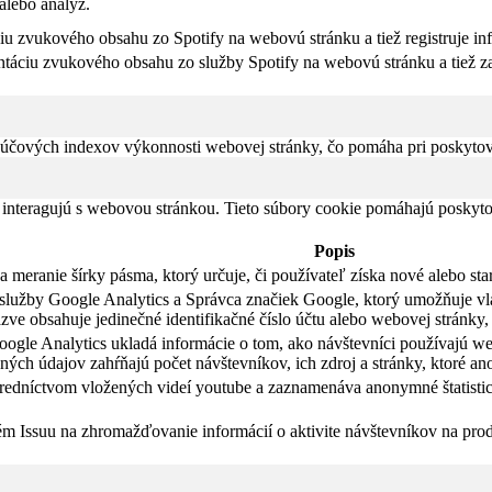
alebo analýz.
iu zvukového obsahu zo Spotify na webovú stránku a tiež registruje in
táciu zvukového obsahu zo služby Spotify na webovú stránku a tiež za
čových indexov výkonnosti webovej stránky, čo pomáha pri poskytovan
 interagujú s webovou stránkou. Tieto súbory cookie pomáhajú poskyto
Popis
meranie šírky pásma, ktorý určuje, či používateľ získa nové alebo sta
li služby Google Analytics a Správca značiek Google, ktorý umožňuje 
ve obsahuje jedinečné identifikačné číslo účtu alebo webovej stránky, 
ogle Analytics ukladá informácie o tom, ako návštevníci používajú we
ých údajov zahŕňajú počet návštevníkov, ich zdroj a stránky, ktoré a
tredníctvom vložených videí youtube a zaznamenáva anonymné štatistic
ém Issuu na zhromažďovanie informácií o aktivite návštevníkov na pro