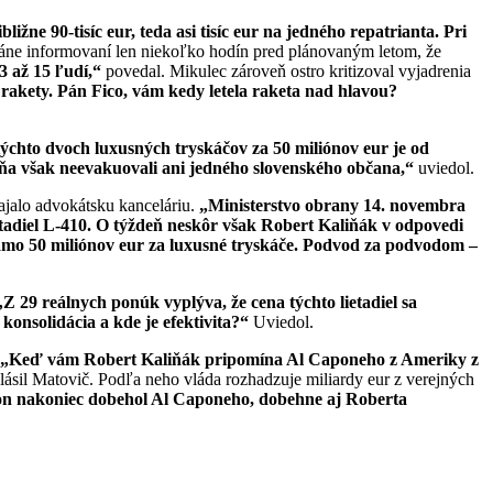
ižne 90-tisíc eur, teda asi tisíc eur na jedn
é
ho repatrianta. Pri
áne informovaní len niekoľko hodín pred plánovaným letom, že
13 až 15 ľudí,
“
povedal. Mikulec zároveň ostro kritizoval vyjadrenia
 rakety. Pá
n Fico, v
ám kedy letela raketa nad hlavou?
ýchto dvoch luxusných tryskáčov za 50 mili
ó
nov eur je od
dňa však neevakuovali ani jedn
é
ho slovensk
é
ho občana,
“
uviedol.
ajalo advokátsku kanceláriu.
„Ministerstvo obrany 14. novembra
adiel L-410. O týždeň neskôr však Robert Kaliňák v odpovedi
amo 50 mili
ó
nov eur za luxusn
é
tryskáče. Podvod za podvodom –
„Z 29 reálnych ponúk vyplýva, ž
e cena t
ýchto lietadiel sa
konsolidácia a kde je efektivita?
“
Uviedol.
„Keď vá
m Robert Kali
ňák pripomína Al Caponeho z Ameriky z
lásil Matovič. Podľa neho vláda rozhadzuje miliardy eur z verejných
kon nakoniec dobehol Al Caponeho, dobehne aj Roberta