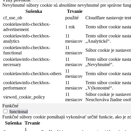
Nevyhnutné súbory cookie sú absolútne nevyhnutné pre správne fung
Sušenka
Trvanie
cf_use_ob
použité
Cloudflare nastavuje te
cookielawinfo-checkbox-
1 rok
Tento súbor cookie nas
advertisement
cookielawinfo-checkbox-
11
Tento súbor cookie nast
analytics
mesiacov
„Analytické“.
cookielawinfo-checkbox-
11
Súbor cookie je nastave
functional
mesiacov
cookielawinfo-checkbox-
11
Tento súbor cookie nast
necessary
mesiacov
„Nevyhnutné“.
11
cookielawinfo-checkbox-others
Tento súbor cookie nast
mesiacov
cookielawinfo-checkbox-
11
Tento súbor cookie nast
performance
mesiacov
„Výkonostné“.
11
Súbor cookie je nastave
viewed_cookie_policy
mesiacov
Neuchováva žiadne osob
Funkčné
functional
Funkčné súbory cookie pomáhajú vykonávať určité funkcie, ako je zdi
Sušenka
Trvanie
1