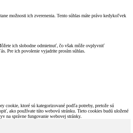
átane možnosti ich zverenenia. Tento súhlas máte právo kedykoľvek
ôžete ich slobodne odmietnuť, čo však môže ovplyvniť
s. Pre ich povolenie vyjadrite prosím súhlas.
y cookie, ktoré sú kategorizované podľa potreby, pretože sú
piť, ako používate túto webovú stránku. Tieto cookies budú uložené
plyv na správne fungovanie webovej stránky.