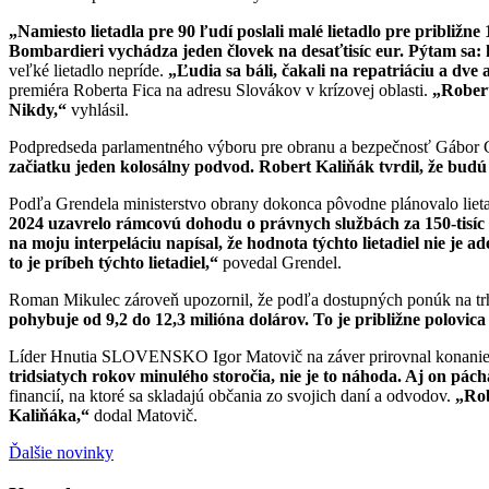
„Namiesto lietadla pre 90 ľudí poslali mal
é
lietadlo pre približne
Bombardieri vychádza jeden človek na desaťtisíc eur. Pýtam sa: k
veľké lietadlo nepríde.
„Ľudia sa bá
li,
čakali na repatriáciu a dve 
premiéra Roberta Fica na adresu Slovákov v krízovej oblasti.
„Robert
Nikdy,
“
vyhlásil.
Podpredseda parlamentného výboru pre obranu a bezpečnosť Gábor Gr
začiatku jeden kolosálny podvod. Robert Kaliňák tvrdil, že budú
Podľa Grendela ministerstvo obrany dokonca pôvodne plánovalo lietad
2024 uzavrelo rámcovú dohodu o právnych službách za 150-tisíc
na moju interpeláciu napísal, že hodnota týchto lietadiel nie je 
to je príbeh týchto lietadiel,
“
povedal Grendel.
Roman Mikulec zároveň upozornil, že podľa dostupných ponúk na trh
pohybuje od 9,2 do 12,3 mili
ó
na dolárov. To je približne polovica
Líder Hnutia SLOVENSKO Igor Matovič na záver prirovnal konanie m
tridsiatych rokov minul
é
ho storočia, nie je to náhoda. Aj on pác
financií, na ktoré sa skladajú občania zo svojich daní a odvodov.
„Rob
Kaliňáka,
“
dodal Matovič.
Ďalšie novinky