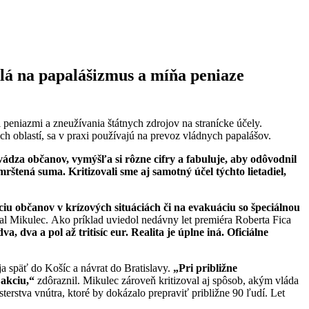
dlá na papalášizmus a míňa peniaze
niazmi a zneužívania štátnych zdrojov na stranícke účely.
ch oblastí, sa v praxi používajú na prevoz vládnych papalášov.
vádza občanov, vymýšľ
a si r
ôzne cifry a fabuluje, aby odôvodnil
mrštená suma. Kritizovali sme aj samotný úč
el t
ýchto lietadiel,
ciu občanov v krízových situáciá
ch
či na evakuáciu so špeciálnou
l Mikulec. Ako príklad uviedol nedávny let premiéra Roberta Fica
dva, dva a pol až
tritis
íc eur
. Realita je úplne iná. Oficiálne
ja späť do Košíc a návrat do Bratislavy.
„Pri približne
 akciu,
“
zdôraznil. Mikulec zároveň kritizoval aj spôsob, akým vláda
erstva vnútra, ktoré by dokázalo prepraviť približne 90 ľudí. Let