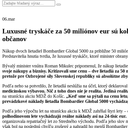
06.
mar
Luxusné tryskáče za 50 miliónov eur sú ko
občanov
Nákup dvoch lietadiel Bombardier Global 5000 za približne 50 mili
Predstavitelia hnutia tvrdia, že luxusné tryskáče, ktoré minister obr
Bývalý minister vnútra Roman Mikulec pripomenul, že nákup lietadiel
svoje nákupy a biznisy. Kritizovali sme cenu – dve lietadlá
za 50 m
pretože pre Ozbrojen
é
sily Slovenskej republiky sú absolútne zb
Podľa neho sa potvrdilo, že lietadlá neslúžia na účel, ktorý deklarova
medicínskou výbavou. Nič z toho dnes nie je realita. Jediná realita
na stranícku akciu MDŽ do Košíc.
„Keď sme sa pýtali na cenu letu
prevádzkov
é
náklady lietadla Bombardier Global 5000 vychádzajú
Podľa jeho výpočtu let na stranícku akciu k MDŽ zahŕňal štyri lety – 
polhodinovom lete vychádzajú reálne náklady asi na 24-tisíc eur. Žia
organizovala repatriačný let zo Stredného východu. Podľa jeho slov m
však bol na poslednú chvíľu zrušený a nahradil ho menší Bombardier