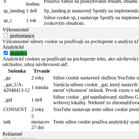
S
Používa Yahoo na poskytovanie reklám, obsahu 
hodina
sp_landing
1 deň
Sp_landing je nastavený Spotify na implementác
Súbor cookie sp_t nastavuje Spotify na implemen
sp_t
1 rok
zvukovým obsahom.
Výkonnostné
performance
Výkonnostné súbory cookie sa používajú na pochopenie a analýzu kľú
Analytické
analytics
Analytické cookies sa používajú na pochopenie toho, ako návštevníci
odchodov, zdroj návštevnosti atď.
Sušenka
Trvanie
_ga
2 roky
Súbor cookie nastavený službou YouTube na 
_gat_UA-
Variácia súboru cookie _gat, ktorý nastavi
1 minúta
42948413-12
merať výkonnosť stránok. Prvok vzoru v náz
Súbor cookie _gid nainštalovaný službou Go
_gid
1 deň
webovej lokality. Niektoré zo zhromažďovan
CONSENT
2 roky
YouTube nastavuje tento súbor cookie pros
5
iutk
mesiacov
Tento súbor cookie používa analytický syst
27 dni
Reklamné