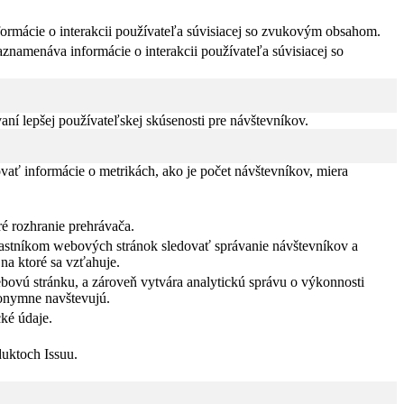
formácie o interakcii používateľa súvisiacej so zvukovým obsahom.
znamenáva informácie o interakcii používateľa súvisiacej so
í lepšej používateľskej skúsenosti pre návštevníkov.
vať informácie o metrikách, ako je počet návštevníkov, miera
ré rozhranie prehrávača.
vlastníkom webových stránok sledovať správanie návštevníkov a
na ktoré sa vzťahuje.
bovú stránku, a zároveň vytvára analytickú správu o výkonnosti
nonymne navštevujú.
ké údaje.
duktoch Issuu.