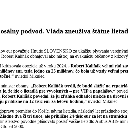
losálny podvod. Vláda zneužíva štátne lieta
ónov eur považuje Hnutie SLOVENSKO za ukážku plytvania verejnými pe
any Robert Kaliňák obhajoval ako nástroj na evakuáciu občanov z krízový
 kritizovala opozícia už v roku 2024.
„
Robert Kali
ňák veľmi rád za
ili
ó
nov eur, teda jedno za 25 mili
ó
nov, čo bola už vtedy veľmi pre
ytočn
é
,
“
uviedol Mikulec.
l minister obrany.
„
Robert Kali
ňák tvrdil, že budú slúžiť
na repatri
á
 je, že ide o lietadlá pre vyvolený
ch
–
pre VIP a papal
ášov,
“
poveda
, Robert Kaliňák povedal, že ju zľahka odhadol niekde na úrovni 
 približne na 12-tisíc eur za letovú hodinu,
“
uviedol Mikulec.
dopravu premiéra do Košíc, návrat lietadla, následný let prázdneho stro
dne dva či tri tisíce, ale približne 24-tisíc eur za let na stranícku
inisterstvo pôvodne plánovalo poslať väčšie lietadlo Airbus A319 minist
 Global 5000.