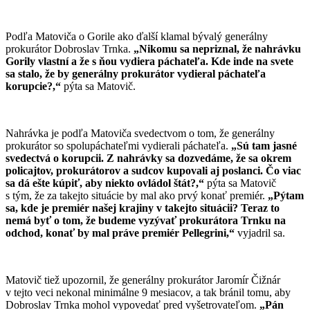
Podľa Matoviča o Gorile ako ďalší klamal bývalý generálny
prokurátor Dobroslav Trnka.
„Nikomu sa nepriznal, že nahrávku
Gorily vlastní a že s ňou vydiera páchateľa. Kde inde na svete
sa stalo, že by generálny prokurátor vydieral páchateľa
korupcie?,“
pýta sa Matovič.
Nahrávka je podľa Matoviča svedectvom o tom, že generálny
prokurátor so spolupáchateľmi vydierali páchateľa.
„Sú tam jasné
svedectvá o korupcii. Z nahrávky sa dozvedáme, že sa okrem
policajtov, prokurátorov a sudcov kupovali aj poslanci. Čo viac
sa dá ešte kúpiť, aby niekto ovládol štát?,“
pýta sa Matovič
s tým, že za takejto situácie by mal ako prvý konať premiér.
„Pýtam
sa, kde je premiér našej krajiny v takejto situácii?
Teraz to
nemá byť o tom, že budeme vyzývať prokurátora Trnku na
odchod, konať by mal práve premiér Pellegrini,“
vyjadril sa.
Matovič tiež upozornil, že generálny prokurátor Jaromír Čižnár
v tejto veci nekonal minimálne 9 mesiacov, a tak bránil tomu, aby
Dobroslav Trnka mohol vypovedať pred vyšetrovateľom.
„Pán