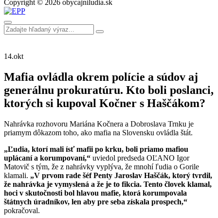
Copyright © 2026 obycajniludia.sk
14.
okt
Mafia ovládla okrem polície a súdov aj
generálnu prokuratúru. Kto boli poslanci,
ktorých si kupoval Kočner s Haščákom?
Nahrávka rozhovoru Mariána Kočnera a Dobroslava Trnku je
priamym dôkazom toho, ako mafia na Slovensku ovládla štát.
„Ľudia, ktorí mali ísť mafii po krku, boli priamo mafiou
uplácaní a korumpovaní,“
uviedol predseda OĽANO Igor
Matovič s tým, že z nahrávky vyplýva, že mnohí ľudia o Gorile
klamali.
„V prvom rade šéf Penty Jaroslav Haščák, ktorý tvrdil,
že nahrávka je vymyslená a že je to fikcia. Tento človek klamal,
hoci v skutočnosti bol hlavou mafie, ktorá korumpovala
štátnych úradníkov, len aby pre seba získala prospech,“
pokračoval.