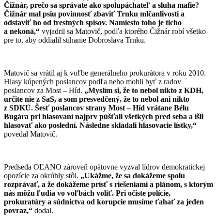
Čižnár, prečo sa správate ako spolupáchateľ a sluha mafie?
Čižnár mal psiu povinnosť zbaviť Trnku mlčanlivosti a
odstaviť ho od trestných spisov. Namiesto toho je ticho
a nekoná,“
vyjadril sa Matovič, podľa ktorého Čižnár robí všetko
pre to, aby oddialil stíhanie Dobroslava Trnku.
Matovič sa vrátil aj k voľbe generálneho prokurátora v roku 2010.
Hlasy kúpených poslancov podľa neho mohli byť z radov
poslancov za Most – Híd.
„Myslím si, že to nebol nikto z KDH,
určite nie z SaS, a som presvedčený, že to nebol ani nikto
z SDKÚ. Šesť poslancov strany Most – Híd vrátane Bélu
Bugára pri hlasovaní najprv púšťali všetkých pred seba a išli
hlasovať ako poslední. Následne skladali hlasovacie lístky,“
povedal Matovič.
Predseda OĽANO zároveň opätovne vyzval lídrov demokratickej
opozície za okrúhly stôl.
„Ukážme, že sa dokážeme spolu
rozprávať, a že dokážeme prísť s riešeniami a plánom, s ktorým
nás môžu ľudia vo voľbách voliť. Pri očiste polície,
prokuratúry a súdnictva od korupcie musíme ťahať za jeden
povraz,“
dodal.