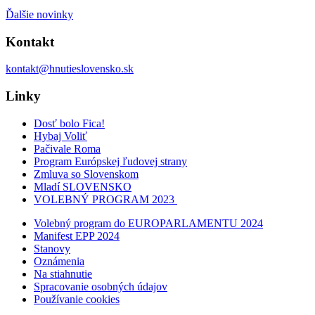
Ďalšie novinky
Kontakt
kontakt@hnutieslovensko.sk
Linky
Dosť bolo Fica!
Hybaj Voliť
Pačivale Roma
Program Európskej ľudovej strany
Zmluva so Slovenskom
Mladí SLOVENSKO
VOLEBNÝ PROGRAM 2023
Volebný program do EUROPARLAMENTU 2024
Manifest EPP 2024
Stanovy
Oznámenia
Na stiahnutie
Spracovanie osobných údajov
Používanie cookies