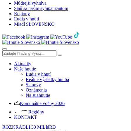
Múdrejší vyhráva
Staň sa našim sympatizantom
Regióny
Ľudia v hnutí
Mladí SLOVENSKO
Aktuality
Naše hnutie
Ľudia v hnutí
Reálne výsledky hnutia
Stanovy
Oznámenia
Na stiahnutie
Komunálne voľby 2026
Regióny
KONTAKT
ROZKRADLI 30 MILIáRD